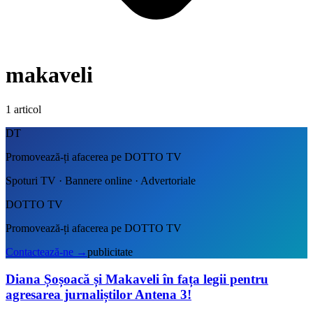
makaveli
1
articol
DT
Promovează-ți afacerea pe DOTTO TV
Spoturi TV · Bannere online · Advertoriale
DOTTO TV
Promovează-ți afacerea pe DOTTO TV
Contactează-ne
→
publicitate
Diana Șoșoacă și Makaveli în fața legii pentru
agresarea jurnaliștilor Antena 3!