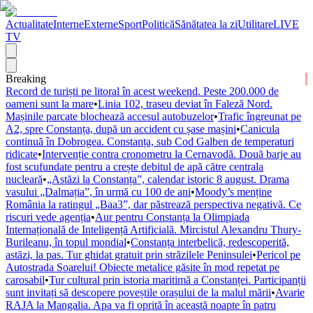
Actualitate
Interne
Externe
Sport
Politică
Sănătatea la zi
Utilitare
LIVE
TV
Breaking
Record de turiști pe litoral în acest weekend. Peste 200.000 de
oameni sunt la mare
•
Linia 102, traseu deviat în Faleză Nord.
Mașinile parcate blochează accesul autobuzelor
•
Trafic îngreunat pe
A2, spre Constanța, după un accident cu șase mașini
•
Canicula
continuă în Dobrogea. Constanța, sub Cod Galben de temperaturi
ridicate
•
Intervenție contra cronometru la Cernavodă. Două barje au
fost scufundate pentru a crește debitul de apă către centrala
nucleară
•
„Astăzi la Constanța”, calendar istoric 8 august. Drama
vasului „Dalmația”, în urmă cu 100 de ani
•
Moody’s menține
România la ratingul „Baa3”, dar păstrează perspectiva negativă. Ce
riscuri vede agenția
•
Aur pentru Constanța la Olimpiada
Internațională de Inteligență Artificială. Mircistul Alexandru Thury-
Burileanu, în topul mondial
•
Constanța interbelică, redescoperită,
astăzi, la pas. Tur ghidat gratuit prin străzilele Peninsulei
•
Pericol pe
Autostrada Soarelui! Obiecte metalice găsite în mod repetat pe
carosabil
•
Tur cultural prin istoria maritimă a Constanței. Participanții
sunt invitați să descopere poveștile orașului de la malul mării
•
Avarie
RAJA la Mangalia. Apa va fi oprită în această noapte în patru