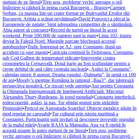
stațiuni de pe litoral
•
Tren nou, probleme vechi: aproape o oră
întârziere și căldură în prima cursă București – Brașov
•
Carmen
Șerban, cu mașina într-un crater format pe Bulevardul Eroilor din
București. Artista a scăpat nevătămată
•
David Popovici a plecat la
Europenele de nataţie: Simt adrenalina competiţiei de o săptămână.
Abia aştept să concurez
•
Record de turiști pe litoral în acest
weekend. Peste 200.000 de oameni sunt la mare
•
Linia 102, traseu
deviat în Faleză Nord. Mașinile parcate blochează accesul
autobuzelor
•
Trafic îngreunat pe A2, spre Constanța, după un
accident cu șase mașini
•
Canicula continuă în Dobrogea. Constanța,
sub Cod Galben de temperaturi ridicate
•
Intervenție contra
cronometru la Cernavodă. Două barje au fost scufundate pentru a
crește debitul de apă către centrala nucleară
•
„Astăzi la Constanța”,
calendar istoric 8 august. Drama vasului „Dalmația”, în urmă cu 100
de ani
•
Moody’s menține România la ratingul „Baa3”, dar păstrează
perspectiva negativă. Ce riscuri vede agenția
•
Aur pentru Constanța
la Olimpiada Internațională de Inteligență Artificială. Mircistul
Alexandru Thury-Burileanu, în topul mondial
•
Constanța interbelică,
redescoperită, astăzi, la pas. Tur ghidat gratuit prin străzilele
Peninsulei
•
Pericol pe Autostrada Soarelui! Obiecte metalice găsite în
mod repetat pe carosabil
•
Tur cultural prin istoria maritimă a
Constanței. Participanții sunt invitați să descopere poveștile orașului
de la malul mării
•
Avarie RAJA la Mangalia. Apa va fi oprită în
această noapte în patru stațiuni de pe litoral
•
Tren nou, probleme
vechi: aproape o oră întârziere și căldură în prima cursă București –