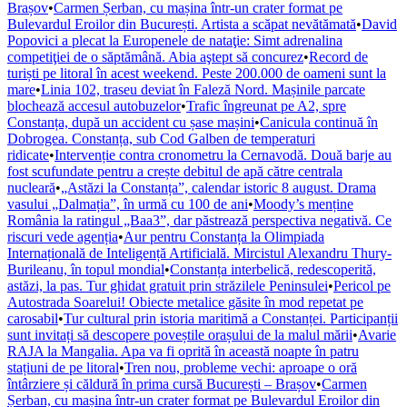
Brașov
•
Carmen Șerban, cu mașina într-un crater format pe
Bulevardul Eroilor din București. Artista a scăpat nevătămată
•
David
Popovici a plecat la Europenele de nataţie: Simt adrenalina
competiţiei de o săptămână. Abia aştept să concurez
•
Record de
turiști pe litoral în acest weekend. Peste 200.000 de oameni sunt la
mare
•
Linia 102, traseu deviat în Faleză Nord. Mașinile parcate
blochează accesul autobuzelor
•
Trafic îngreunat pe A2, spre
Constanța, după un accident cu șase mașini
•
Canicula continuă în
Dobrogea. Constanța, sub Cod Galben de temperaturi
ridicate
•
Intervenție contra cronometru la Cernavodă. Două barje au
fost scufundate pentru a crește debitul de apă către centrala
nucleară
•
„Astăzi la Constanța”, calendar istoric 8 august. Drama
vasului „Dalmația”, în urmă cu 100 de ani
•
Moody’s menține
România la ratingul „Baa3”, dar păstrează perspectiva negativă. Ce
riscuri vede agenția
•
Aur pentru Constanța la Olimpiada
Internațională de Inteligență Artificială. Mircistul Alexandru Thury-
Burileanu, în topul mondial
•
Constanța interbelică, redescoperită,
astăzi, la pas. Tur ghidat gratuit prin străzilele Peninsulei
•
Pericol pe
Autostrada Soarelui! Obiecte metalice găsite în mod repetat pe
carosabil
•
Tur cultural prin istoria maritimă a Constanței. Participanții
sunt invitați să descopere poveștile orașului de la malul mării
•
Avarie
RAJA la Mangalia. Apa va fi oprită în această noapte în patru
stațiuni de pe litoral
•
Tren nou, probleme vechi: aproape o oră
întârziere și căldură în prima cursă București – Brașov
•
Carmen
Șerban, cu mașina într-un crater format pe Bulevardul Eroilor din