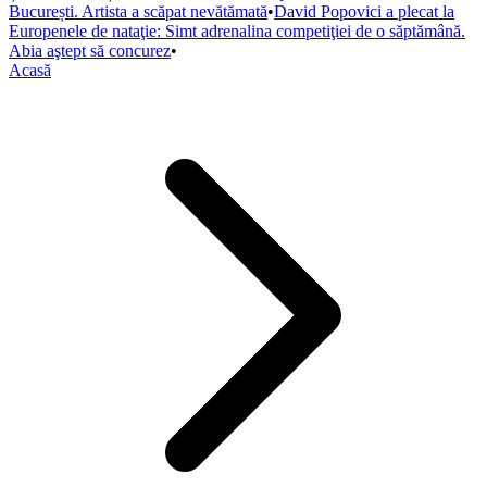
București. Artista a scăpat nevătămată
•
David Popovici a plecat la
Europenele de nataţie: Simt adrenalina competiţiei de o săptămână.
Abia aştept să concurez
•
Acasă