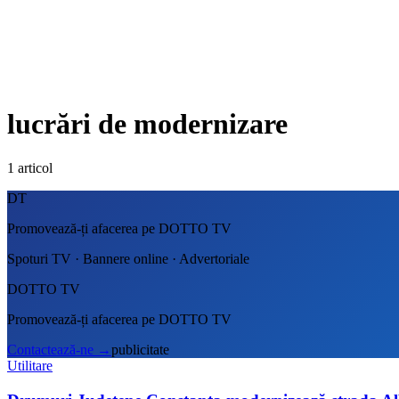
lucrări de modernizare
1
articol
DT
Promovează-ți afacerea pe DOTTO TV
Spoturi TV · Bannere online · Advertoriale
DOTTO TV
Promovează-ți afacerea pe DOTTO TV
Contactează-ne
→
publicitate
Utilitare