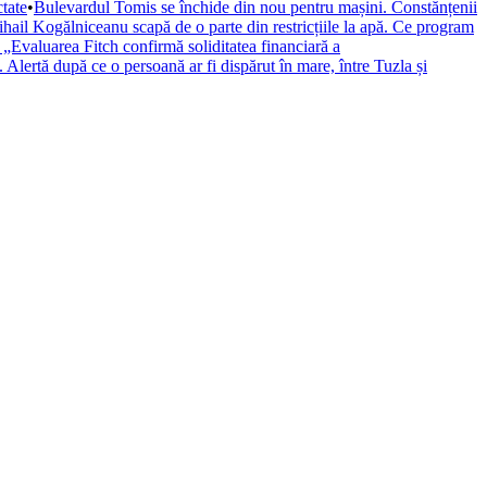
tate
•
Bulevardul Tomis se închide din nou pentru mașini. Constănțenii
hail Kogălniceanu scapă de o parte din restricțiile la apă. Ce program
c: „Evaluarea Fitch confirmă soliditatea financiară a
ertă după ce o persoană ar fi dispărut în mare, între Tuzla și