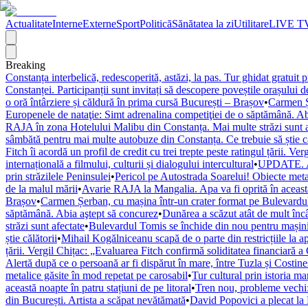
Actualitate
Interne
Externe
Sport
Politică
Sănătatea la zi
Utilitare
LIVE T
Breaking
Constanța interbelică, redescoperită, astăzi, la pas. Tur ghidat gratuit p
Constanței. Participanții sunt invitați să descopere poveștile orașului d
o oră întârziere și căldură în prima cursă București – Brașov
•
Carmen Șe
Europenele de nataţie: Simt adrenalina competiţiei de o săptămână. Ab
RAJA în zona Hotelului Malibu din Constanța. Mai multe străzi sunt a
sâmbătă pentru mai multe autobuze din Constanța. Ce trebuie să știe că
Fitch îi acordă un profil de credit cu trei trepte peste ratingul țării. V
internațională a filmului, culturii și dialogului intercultural
•
UPDATE. Ale
prin străzilele Peninsulei
•
Pericol pe Autostrada Soarelui! Obiecte metal
de la malul mării
•
Avarie RAJA la Mangalia. Apa va fi oprită în această 
Brașov
•
Carmen Șerban, cu mașina într-un crater format pe Bulevardul 
săptămână. Abia aştept să concurez
•
Dunărea a scăzut atât de mult încâ
străzi sunt afectate
•
Bulevardul Tomis se închide din nou pentru mașini. 
știe călătorii
•
Mihail Kogălniceanu scapă de o parte din restricțiile la a
țării. Vergil Chițac: „Evaluarea Fitch confirmă soliditatea financiară a
Alertă după ce o persoană ar fi dispărut în mare, între Tuzla și Costine
metalice găsite în mod repetat pe carosabil
•
Tur cultural prin istoria ma
această noapte în patru stațiuni de pe litoral
•
Tren nou, probleme vechi:
din București. Artista a scăpat nevătămată
•
David Popovici a plecat la 