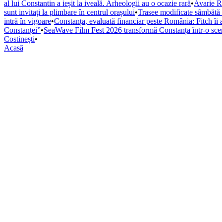
al lui Constantin a ieșit la iveală. Arheologii au o ocazie rară
•
Avarie R
sunt invitați la plimbare în centrul orașului
•
Trasee modificate sâmbătă p
intră în vigoare
•
Constanța, evaluată financiar peste România: Fitch îi ac
Constanței”
•
SeaWave Film Fest 2026 transformă Constanța într-o scenă i
Costinești
•
Acasă