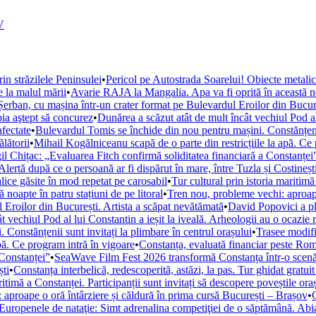
V
rin străzilele Peninsulei
•
Pericol pe Autostrada Soarelui! Obiecte metalic
e la malul mării
•
Avarie RAJA la Mangalia. Apa va fi oprită în această noa
rban, cu mașina într-un crater format pe Bulevardul Eroilor din Bucure
ia aştept să concurez
•
Dunărea a scăzut atât de mult încât vechiul Pod al 
fectate
•
Bulevardul Tomis se închide din nou pentru mașini. Constănțenii 
lătorii
•
Mihail Kogălniceanu scapă de o parte din restricțiile la apă. Ce
ergil Chițac: „Evaluarea Fitch confirmă soliditatea financiară a Constanței
rtă după ce o persoană ar fi dispărut în mare, între Tuzla și Costineșt
ice găsite în mod repetat pe carosabil
•
Tur cultural prin istoria maritimă
noapte în patru stațiuni de pe litoral
•
Tren nou, probleme vechi: aproape
Eroilor din București. Artista a scăpat nevătămată
•
David Popovici a pl
t vechiul Pod al lui Constantin a ieșit la iveală. Arheologii au o ocazie 
Constănțenii sunt invitați la plimbare în centrul orașului
•
Trasee modifi
pă. Ce program intră în vigoare
•
Constanța, evaluată financiar peste Român
 Constanței”
•
SeaWave Film Fest 2026 transformă Constanța într-o scenă int
ști
•
Constanța interbelică, redescoperită, astăzi, la pas. Tur ghidat gratuit
ritimă a Constanței. Participanții sunt invitați să descopere poveștile ora
 aproape o oră întârziere și căldură în prima cursă București – Brașov
•
Europenele de nataţie: Simt adrenalina competiţiei de o săptămână. Abi