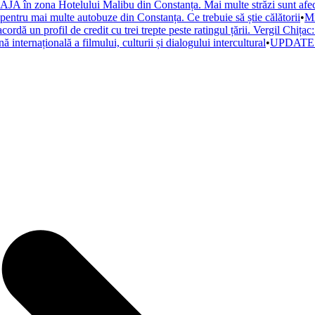
AJA în zona Hotelului Malibu din Constanța. Mai multe străzi sunt afec
entru mai multe autobuze din Constanța. Ce trebuie să știe călătorii
•
Mi
ordă un profil de credit cu trei trepte peste ratingul țării. Vergil Chița
nternațională a filmului, culturii și dialogului intercultural
•
UPDATE. Al