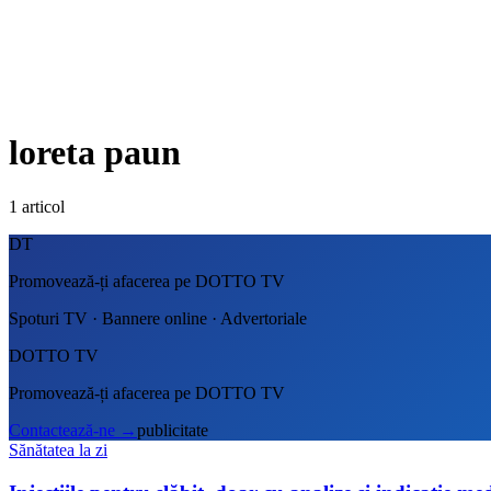
loreta paun
1
articol
DT
Promovează-ți afacerea pe DOTTO TV
Spoturi TV · Bannere online · Advertoriale
DOTTO TV
Promovează-ți afacerea pe DOTTO TV
Contactează-ne
→
publicitate
Sănătatea la zi