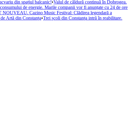
cvariu din spațiul balcanic!
•
Valul de căldură continuă în Dobrogea.
a consumului de energie. Marile companii vor fi anunțate cu 24 de ore
il ART NOUVEAU. Cazino Music Festival: Clădirea legendară a
de Artă din Constanța
•
Trei școli din Constanța intră în reabilitare.