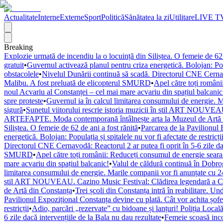
Actualitate
Interne
Externe
Sport
Politică
Sănătatea la zi
Utilitare
LIVE T
Breaking
Explozie urmată de incendiu la o locuință din Siliștea. O femeie de 62 
gratuit
•
Guvernul activează planul pentru criza energetică. Bolojan: Popul
obstacolele
•
Nivelul Dunării continuă să scadă. Directorul CNE Cernavod
Malibu. A fost preluată de elicopterul SMURD
•
Apel către toți români
noul Acvariu al Constanței – cel mai mare acvariu din spațiul balcanic
spre proteste
•
Guvernul ia în calcul limitarea consumului de energie. M
sigură
•
Sunetul viitorului rescrie istoria muzicii în stil ART NOUVEAU
ARTEFAPTE. Moda contemporană întâlnește arta la Muzeul de Artă 
Siliștea. O femeie de 62 de ani a fost rănită
•
Parcarea de la Pavilionul 
energetică. Bolojan: Populația și spitalele nu vor fi afectate de restricți
Directorul CNE Cernavodă: Reactorul 2 ar putea fi oprit în 5-6 zile dac
SMURD
•
Apel către toți românii: Reduceți consumul de energie seara! 
mare acvariu din spațiul balcanic!
•
Valul de căldură continuă în Dobr
limitarea consumului de energie. Marile companii vor fi anunțate cu 24
stil ART NOUVEAU. Cazino Music Festival: Clădirea legendară a Cons
de Artă din Constanța
•
Trei școli din Constanța intră în reabilitare. U
Pavilionul Expozițional Constanța devine cu plată. Cât vor achita șofe
restricții
•
Adio, parcări „rezervate” cu bidoane și lanțuri! Poliția Locală
6 zile dacă intervențiile de la Bala nu dau rezultate
•
Femeie scoasă inco