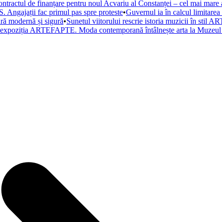
ntractul de finanțare pentru noul Acvariu al Constanței – cel mai mare a
. Angajații fac primul pas spre proteste
•
Guvernul ia în calcul limitare
tură modernă și sigură
•
Sunetul viitorului rescrie istoria muzicii în st
a expoziția ARTEFAPTE. Moda contemporană întâlnește arta la Muzeul 