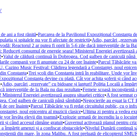
V
de ani a fost rănită
•
Parcarea de la Pavilionul Expozițional Constanța de
ația și spitalele nu vor fi afectate de restricții
•
Adio, parcări „rezervate
ă: Reactorul 2 ar putea fi oprit în 5-6 zile dacă intervențiile de la Ba
i: Reduceți consumul de energie seara! Ministerul Energiei avertizează as
!
•
Valul de căldură continuă în Dobrogea. Cod galben de caniculă până
arile companii vor fi anunțate cu 24 de ore înainte
•
Parcul Tăbăcărie va 
. Cazino Music Festival: Clădirea legendară a Constanței, noul epicent
din Constanța
•
Trei școli din Constanța intră în reabilitare. Unde vor în
Expozițional Constanța devine cu plată. Cât vor achita șoferii și când a
i
•
Adio, parcări „rezervate” cu bidoane și lanțuri! Poliția Locală a împărț
ă intervențiile de la Bala nu dau rezultate
•
Femeie scoasă inconștientă d
Ministerul Energiei avertizează asupra situației critice
•
A fost semnat c
ogea. Cod galben de caniculă până sâmbătă
•
Negocierile au eșuat la CT 
 de ore înainte
•
Parcul Tăbăcărie va fi redat circuitului public, cu o inf
tanței, noul epicentru al muzicii clasice
•
Ultima zi pentru a vedea e
nde vor învăța elevii din toamnă
•
Explozie urmată de incendiu la o locuință
rii și când accesul rămâne gratuit
•
Guvernul activează planul pentru criza
 a împărțit amenzi și a confiscat obstacolele
•
Nivelul Dunării continuă s
nștientă din mare, în zona Malibu. A fost preluată de elicopterul SM