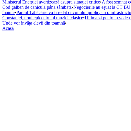
Ministerul Energiei avertizează asupra situației critice
•
A fost semnat co
Cod galben de caniculă până sâmbătă
•
Negocierile au eșuat la CT BUS
înainte
•
Parcul Tăbăcărie va fi redat circuitului public, cu o infrastruc
Constanței, noul epicentru al muzicii clasice
•
Ultima zi pentru a vede
Unde vor învăța elevii din toamnă
•
Acasă