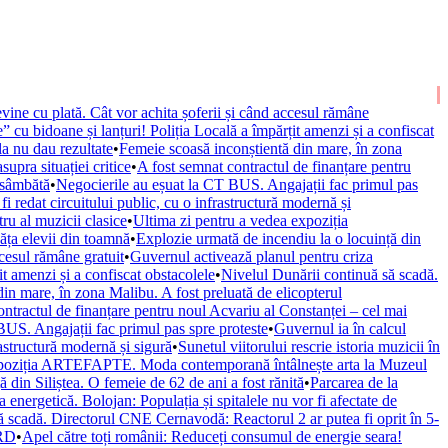
vine cu plată. Cât vor achita șoferii și când accesul rămâne
” cu bidoane și lanțuri! Poliția Locală a împărțit amenzi și a confiscat
la nu dau rezultate
•
Femeie scoasă inconștientă din mare, în zona
upra situației critice
•
A fost semnat contractul de finanțare pentru
 sâmbătă
•
Negocierile au eșuat la CT BUS. Angajații fac primul pas
fi redat circuitului public, cu o infrastructură modernă și
ru al muzicii clasice
•
Ultima zi pentru a vedea expoziția
văța elevii din toamnă
•
Explozie urmată de incendiu la o locuință din
ccesul rămâne gratuit
•
Guvernul activează planul pentru criza
it amenzi și a confiscat obstacolele
•
Nivelul Dunării continuă să scadă.
in mare, în zona Malibu. A fost preluată de elicopterul
ontractul de finanțare pentru noul Acvariu al Constanței – cel mai
BUS. Angajații fac primul pas spre proteste
•
Guvernul ia în calcul
rastructură modernă și sigură
•
Sunetul viitorului rescrie istoria muzicii în
xpoziția ARTEFAPTE. Moda contemporană întâlnește arta la Muzeul
 din Siliștea. O femeie de 62 de ani a fost rănită
•
Parcarea de la
 energetică. Bolojan: Populația și spitalele nu vor fi afectate de
ă scadă. Directorul CNE Cernavodă: Reactorul 2 ar putea fi oprit în 5-
URD
•
Apel către toți românii: Reduceți consumul de energie seara!