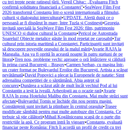
cu trei trepte peste ratingul țării. Vergil Chițac: „Evaluarea Fitch
confirmă soliditatea financiară a Constanței”
•
SeaWave Film Fest
2026 transformă Constanța într-o scenă internațională a filmului,
culturii și dialogului intercultural
•
UPDATE. Alertă după ce o
persoană ar fi dispărut în mare, între Tuzla și Costinești
•
Georgia,
invitată specială la SeaWave Film Fest 2026: film, patrimoniu
UNESCO și dialog cultural la Constanța
•
Pericol pe Autostrada
Soarelui! Obiecte metalice găsite în mod repetat pe carosabil
•
Tur
cultural prin istoria maritimă a Constanței. Participanții sunt invitați
să descopere poveștile orașului de la malul mării
•
Avarie RAJA la
Mangalia. Apa va fi oprită în această noapte în patru stațiuni de pe
litoral
•
Tren nou, probleme vechi: aproape o oră întârziere și căldură
în prima cursă București – Brașov
•
Carmen Șerban, cu mașina într-
un crater format pe Bulevardul Eroilor din București. Artista a scăpat
nevătămată
•
David Popovici a plecat la Europenele de nataţie: Simt
adrenalina competiţiei de o săptămână. Abia aştept să
concurez
•
Dunărea a scăzut atât de mult încât vechiul Pod al lui
Constantin a ieșit la iveală. Arheologii au o ocazie rară
•
Avarie
RAJA în zona Hotelului Malibu din Constanța. Mai multe străzi sunt
afectate
•
Bulevardul Tomis se închide din nou pentru mașini.
Constănțenii sunt invitați la plimbare în centrul orașului
•
Trasee
modificate sâmbătă pentru mai multe autobuze din Constanța. Ce
trebuie să știe călătorii
•
Mihail Kogălniceanu scapă de o parte din
restricțiile la apă. Ce program intră în vigoare
•
Constanța, evaluată
financiar peste România: Fitch îi acordă un profil de credit cu trei