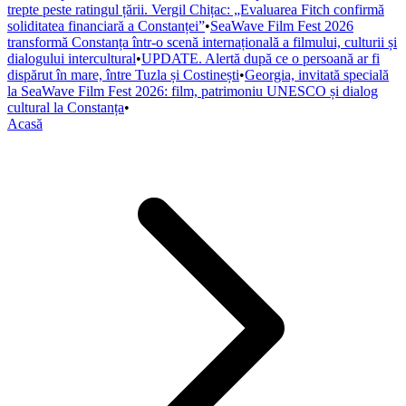
trepte peste ratingul țării. Vergil Chițac: „Evaluarea Fitch confirmă
soliditatea financiară a Constanței”
•
SeaWave Film Fest 2026
transformă Constanța într-o scenă internațională a filmului, culturii și
dialogului intercultural
•
UPDATE. Alertă după ce o persoană ar fi
dispărut în mare, între Tuzla și Costinești
•
Georgia, invitată specială
la SeaWave Film Fest 2026: film, patrimoniu UNESCO și dialog
cultural la Constanța
•
Acasă