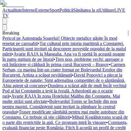
Actualitate
Interne
Externe
Sport
Politică
Sănătatea la zi
Utilitare
LIVE
TV
Breaking
Pericol pe Autostrada Soarelui! Obiecte metalice găsite în mod
repetat pe carosabil
•
Tur cultural prin istoria maritimă a Constanței.
Participanții sunt invitați să descopere poveștile orașului de la malul
mării
•
Avarie RAJA la Mangalia. Apa va fi oprită în această noapte
în patru stațiuni de pe litoral
•
Tren nou, probleme vechi: aproape o
oră întârziere și căldură în prima cursă București – Brașov
•
Carmen
Șerban, cu mașina într-un crater format pe Bulevardul Eroilor din
București. Artista a scăpat nevătămată
•
David Popovici a plecat la
Europenele de nataţie: Simt adrenalina competiţiei de o săptămână.
Abia aştept să concurez
•
Dunărea a scăzut atât de mult încât vechiul
Pod al lui Constantin a ieșit la iveală. Arheologii au o ocazie
rară
•
Avarie RAJA în zona Hotelului Malibu din Constanța. Mai
multe străzi sunt afectate
•
Bulevardul Tomis se închide din nou
pentru mașini. Constănțenii sunt invitați la plimbare în centrul
orașului
•
Trasee modificate sâmbătă pentru mai multe autobuze din
Constanța. Ce trebuie să știe călătorii
•
Mihail Kogălniceanu scapă de
o parte din restricțiile la apă. Ce program intră în vigoare
•
Constanța,
evaluată financiar peste România: Fitch îi acordă un profil de credit