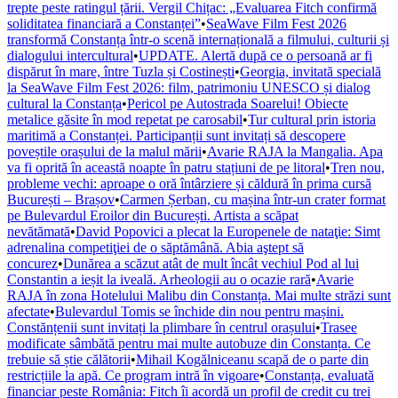
trepte peste ratingul țării. Vergil Chițac: „Evaluarea Fitch confirmă
soliditatea financiară a Constanței”
•
SeaWave Film Fest 2026
transformă Constanța într-o scenă internațională a filmului, culturii și
dialogului intercultural
•
UPDATE. Alertă după ce o persoană ar fi
dispărut în mare, între Tuzla și Costinești
•
Georgia, invitată specială
la SeaWave Film Fest 2026: film, patrimoniu UNESCO și dialog
cultural la Constanța
•
Pericol pe Autostrada Soarelui! Obiecte
metalice găsite în mod repetat pe carosabil
•
Tur cultural prin istoria
maritimă a Constanței. Participanții sunt invitați să descopere
poveștile orașului de la malul mării
•
Avarie RAJA la Mangalia. Apa
va fi oprită în această noapte în patru stațiuni de pe litoral
•
Tren nou,
probleme vechi: aproape o oră întârziere și căldură în prima cursă
București – Brașov
•
Carmen Șerban, cu mașina într-un crater format
pe Bulevardul Eroilor din București. Artista a scăpat
nevătămată
•
David Popovici a plecat la Europenele de nataţie: Simt
adrenalina competiţiei de o săptămână. Abia aştept să
concurez
•
Dunărea a scăzut atât de mult încât vechiul Pod al lui
Constantin a ieșit la iveală. Arheologii au o ocazie rară
•
Avarie
RAJA în zona Hotelului Malibu din Constanța. Mai multe străzi sunt
afectate
•
Bulevardul Tomis se închide din nou pentru mașini.
Constănțenii sunt invitați la plimbare în centrul orașului
•
Trasee
modificate sâmbătă pentru mai multe autobuze din Constanța. Ce
trebuie să știe călătorii
•
Mihail Kogălniceanu scapă de o parte din
restricțiile la apă. Ce program intră în vigoare
•
Constanța, evaluată
financiar peste România: Fitch îi acordă un profil de credit cu trei