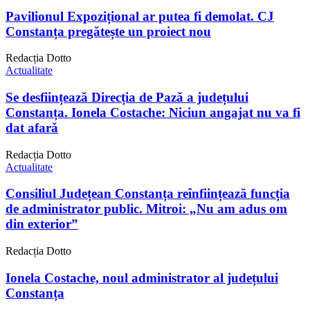
Pavilionul Expozițional ar putea fi demolat. CJ
Constanța pregătește un proiect nou
Redacția Dotto
Actualitate
Se desființează Direcția de Pază a județului
Constanța. Ionela Costache: Niciun angajat nu va fi
dat afară
Redacția Dotto
Actualitate
Consiliul Județean Constanța reînființează funcția
de administrator public. Mitroi: „Nu am adus om
din exterior”
Redacția Dotto
Ionela Costache, noul administrator al județului
Constanța