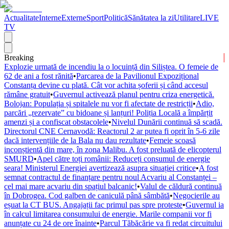
Actualitate
Interne
Externe
Sport
Politică
Sănătatea la zi
Utilitare
LIVE
TV
Breaking
Explozie urmată de incendiu la o locuință din Siliștea. O femeie de
62 de ani a fost rănită
•
Parcarea de la Pavilionul Expozițional
Constanța devine cu plată. Cât vor achita șoferii și când accesul
rămâne gratuit
•
Guvernul activează planul pentru criza energetică.
Bolojan: Populația și spitalele nu vor fi afectate de restricții
•
Adio,
parcări „rezervate” cu bidoane și lanțuri! Poliția Locală a împărțit
amenzi și a confiscat obstacolele
•
Nivelul Dunării continuă să scadă.
Directorul CNE Cernavodă: Reactorul 2 ar putea fi oprit în 5-6 zile
dacă intervențiile de la Bala nu dau rezultate
•
Femeie scoasă
inconștientă din mare, în zona Malibu. A fost preluată de elicopterul
SMURD
•
Apel către toți românii: Reduceți consumul de energie
seara! Ministerul Energiei avertizează asupra situației critice
•
A fost
semnat contractul de finanțare pentru noul Acvariu al Constanței –
cel mai mare acvariu din spațiul balcanic!
•
Valul de căldură continuă
în Dobrogea. Cod galben de caniculă până sâmbătă
•
Negocierile au
eșuat la CT BUS. Angajații fac primul pas spre proteste
•
Guvernul ia
în calcul limitarea consumului de energie. Marile companii vor fi
anunțate cu 24 de ore înainte
•
Parcul Tăbăcărie va fi redat circuitului