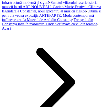
infrastructură modernă și sigură
•
Sunetul viitorului rescrie istoria
muzicii în stil ART NOUVEAU. Cazino Music Festival: Clădirea
legendară a Constanței, noul epicentru al muzicii clasice
•
Ultima zi
pentru a vedea expoziția ARTEFAPTE. Moda contemporană
întâlnește arta la Muzeul de Artă din Constanța
•
Trei școli din
Constanța intră în reabilitare. Unde vor învăța elevii din toamnă
•
Acasă