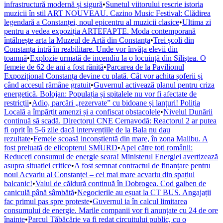
infrastructură modernă și sigură
•
Sunetul viitorului rescrie istoria
muzicii în stil ART NOUVEAU. Cazino Music Festival: Clădirea
legendară a Constanței, noul epicentru al muzicii clasice
•
Ultima zi
pentru a vedea expoziția ARTEFAPTE. Moda contemporană
întâlnește arta la Muzeul de Artă din Constanța
•
Trei școli din
Constanța intră în reabilitare. Unde vor învăța elevii din
toamnă
•
Explozie urmată de incendiu la o locuință din Siliștea. O
femeie de 62 de ani a fost rănită
•
Parcarea de la Pavilionul
Expozițional Constanța devine cu plată. Cât vor achita șoferii și
când accesul rămâne gratuit
•
Guvernul activează planul pentru criza
energetică. Bolojan: Populația și spitalele nu vor fi afectate de
restricții
•
Adio, parcări „rezervate” cu bidoane și lanțuri! Poliția
Locală a împărțit amenzi și a confiscat obstacolele
•
Nivelul Dunării
continuă să scadă. Directorul CNE Cernavodă: Reactorul 2 ar putea
fi oprit în 5-6 zile dacă intervențiile de la Bala nu dau
rezultate
•
Femeie scoasă inconștientă din mare, în zona Malibu. A
fost preluată de elicopterul SMURD
•
Apel către toți românii:
Reduceți consumul de energie seara! Ministerul Energiei avertizează
asupra situației critice
•
A fost semnat contractul de finanțare pentru
noul Acvariu al Constanței – cel mai mare acvariu din spațiul
balcanic!
•
Valul de căldură continuă în Dobrogea. Cod galben de
caniculă până sâmbătă
•
Negocierile au eșuat la CT BUS. Angajații
fac primul pas spre proteste
•
Guvernul ia în calcul limitarea
consumului de energie. Marile companii vor fi anunțate cu 24 de ore
înainte
•
Parcul Tăbăcărie va fi redat circuitului public, cu o