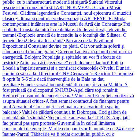
public, cu o infrastructură modernă și sigură
•
Sunetul viitorului
rescrie istoria muzicii în stil ART NOUVEAU. Cazino Music
Festival: Clădirea legendară a Constanței, noul epicentru al muzicii
clasice
•
Ultima zi pentru a vedea expoziția ARTEFAPTE. Moda
contemporană întâlnește arta la Muzeul de Artă din Constanța
•
Trei
școli din Constanța intră în reabilitare. Unde vor învăța elevii din
toamnă
•
Explozie urmată de incendiu la o locuință din Siliștea. O
femeie de 62 de ani a fost rănită
•
Parcarea de la Pavilionul
Expozițional Constanța devine cu plată. Cât vor achita șoferii și
când accesul rămâne gratuit
•
Guvernul activează planul pentru criza
energetică. Bolojan: Populația și spitalele nu vor fi afectate de
restricții
•
Adio, parcări „rezervate” cu bidoane și lanțuri! Poliția
Locală a împărțit amenzi și a confiscat obstacolele
•
Nivelul Dunării
continuă să scadă. Directorul CNE Cernavodă: Reactorul 2 ar putea
fi oprit în 5-6 zile dacă intervențiile de la Bala nu dau
rezultate
•
Femeie scoasă inconștientă din mare, în zona Malibu. A
fost preluată de elicopterul SMURD
•
Apel către toți românii:
Reduceți consumul de energie seara! Ministerul Energiei avertizează
asupra situației critice
•
A fost semnat contractul de finanțare pentru
noul Acvariu al Constanței – cel mai mare acvariu din spațiul
balcanic!
•
Valul de căldură continuă în Dobrogea. Cod galben de
caniculă până sâmbătă
•
Negocierile au eșuat la CT BUS. Angajații
fac primul pas spre proteste
•
Guvernul ia în calcul limitarea
consumului de energie. Marile companii vor fi anunțate cu 24 de ore
înainte
•
Parcul Tăbăcărie va fi redat circuitului public, cu o