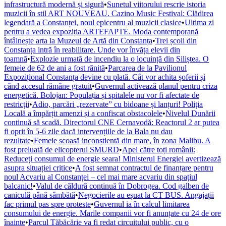
infrastructură modernă și sigură
•
Sunetul viitorului rescrie istoria
muzicii în stil ART NOUVEAU. Cazino Music Festival: Clădirea
legendară a Constanței, noul epicentru al muzicii clasice
•
Ultima zi
pentru a vedea expoziția ARTEFAPTE. Moda contemporană
întâlnește arta la Muzeul de Artă din Constanța
•
Trei școli din
Constanța intră în reabilitare. Unde vor învăța elevii din
toamnă
•
Explozie urmată de incendiu la o locuință din Siliștea. O
femeie de 62 de ani a fost rănită
•
Parcarea de la Pavilionul
Expozițional Constanța devine cu plată. Cât vor achita șoferii și
când accesul rămâne gratuit
•
Guvernul activează planul pentru criza
energetică. Bolojan: Populația și spitalele nu vor fi afectate de
restricții
•
Adio, parcări „rezervate” cu bidoane și lanțuri! Poliția
Locală a împărțit amenzi și a confiscat obstacolele
•
Nivelul Dunării
continuă să scadă. Directorul CNE Cernavodă: Reactorul 2 ar putea
fi oprit în 5-6 zile dacă intervențiile de la Bala nu dau
rezultate
•
Femeie scoasă inconștientă din mare, în zona Malibu. A
fost preluată de elicopterul SMURD
•
Apel către toți românii:
Reduceți consumul de energie seara! Ministerul Energiei avertizează
asupra situației critice
•
A fost semnat contractul de finanțare pentru
noul Acvariu al Constanței – cel mai mare acvariu din spațiul
balcanic!
•
Valul de căldură continuă în Dobrogea. Cod galben de
caniculă până sâmbătă
•
Negocierile au eșuat la CT BUS. Angajații
fac primul pas spre proteste
•
Guvernul ia în calcul limitarea
consumului de energie. Marile companii vor fi anunțate cu 24 de ore
înainte
•
Parcul Tăbăcărie va fi redat circuitului public, cu o