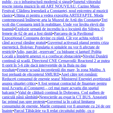
public, cu o infrastructură modernă și sigură
•
Sunetul viitorului
rescrie istoria muzicii în stil ART NOUVEAU. Cazino Music
Festival: Clădirea legendară a Constanței, noul epicentru al muzicii
clasice
•
Ultima zi pentru a vedea expoziția ARTEFAPTE. Moda
contemporană întâlnește arta la Muzeul de Artă din Constanța
•
Trei
școli din Constanța intră în reabilitare. Unde vor învăța elevii din
toamnă
•
Explozie urmată de incendiu la o locuință din Siliștea. O
femeie de 62 de ani a fost rănită
•
Parcarea de la Pavilionul
Expozițional Constanța devine cu plată. Cât vor achita șoferii și
când accesul rămâne gratuit
•
Guvernul activează planul pentru criza
energetică. Bolojan: Populația și spitalele nu vor fi afectate de
restricții
•
Adio, parcări „rezervate” cu bidoane și lanțuri! Poliția
Locală a împărțit amenzi și a confiscat obstacolele
•
Nivelul Dunării
continuă să scadă. Directorul CNE Cernavodă: Reactorul 2 ar putea
fi oprit în 5-6 zile dacă intervențiile de la Bala nu dau
rezultate
•
Femeie scoasă inconștientă din mare, în zona Malibu. A
fost preluată de elicopterul SMURD
•
Apel către toți românii:
Reduceți consumul de energie seara! Ministerul Energiei avertizează
asupra situației critice
•
A fost semnat contractul de finanțare pentru
noul Acvariu al Constanței – cel mai mare acvariu din spațiul
balcanic!
•
Valul de căldură continuă în Dobrogea. Cod galben de
caniculă până sâmbătă
•
Negocierile au eșuat la CT BUS. Angajații
fac primul pas spre proteste
•
Guvernul ia în calcul limitarea
consumului de energie. Marile companii vor fi anunțate cu 24 de ore
înainte
•
Parcul Tăbăcărie va fi redat circuitului public, cu o