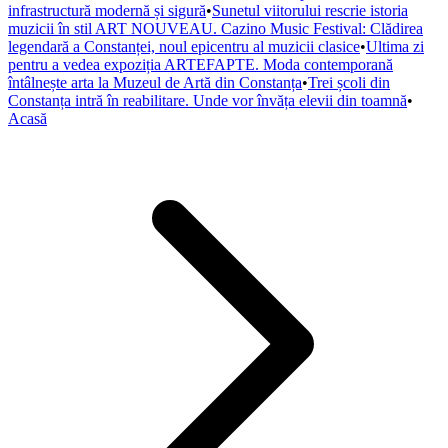
infrastructură modernă și sigură
•
Sunetul viitorului rescrie istoria
muzicii în stil ART NOUVEAU. Cazino Music Festival: Clădirea
legendară a Constanței, noul epicentru al muzicii clasice
•
Ultima zi
pentru a vedea expoziția ARTEFAPTE. Moda contemporană
întâlnește arta la Muzeul de Artă din Constanța
•
Trei școli din
Constanța intră în reabilitare. Unde vor învăța elevii din toamnă
•
Acasă