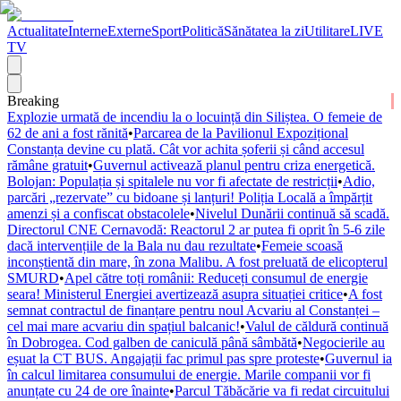
Actualitate
Interne
Externe
Sport
Politică
Sănătatea la zi
Utilitare
LIVE
TV
Breaking
Explozie urmată de incendiu la o locuință din Siliștea. O femeie de
62 de ani a fost rănită
•
Parcarea de la Pavilionul Expozițional
Constanța devine cu plată. Cât vor achita șoferii și când accesul
rămâne gratuit
•
Guvernul activează planul pentru criza energetică.
Bolojan: Populația și spitalele nu vor fi afectate de restricții
•
Adio,
parcări „rezervate” cu bidoane și lanțuri! Poliția Locală a împărțit
amenzi și a confiscat obstacolele
•
Nivelul Dunării continuă să scadă.
Directorul CNE Cernavodă: Reactorul 2 ar putea fi oprit în 5-6 zile
dacă intervențiile de la Bala nu dau rezultate
•
Femeie scoasă
inconștientă din mare, în zona Malibu. A fost preluată de elicopterul
SMURD
•
Apel către toți românii: Reduceți consumul de energie
seara! Ministerul Energiei avertizează asupra situației critice
•
A fost
semnat contractul de finanțare pentru noul Acvariu al Constanței –
cel mai mare acvariu din spațiul balcanic!
•
Valul de căldură continuă
în Dobrogea. Cod galben de caniculă până sâmbătă
•
Negocierile au
eșuat la CT BUS. Angajații fac primul pas spre proteste
•
Guvernul ia
în calcul limitarea consumului de energie. Marile companii vor fi
anunțate cu 24 de ore înainte
•
Parcul Tăbăcărie va fi redat circuitului