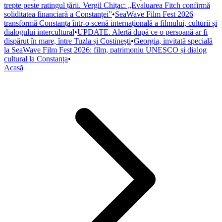
trepte peste ratingul țării. Vergil Chițac: „Evaluarea Fitch confirmă
soliditatea financiară a Constanței”
•
SeaWave Film Fest 2026
transformă Constanța într-o scenă internațională a filmului, culturii și
dialogului intercultural
•
UPDATE. Alertă după ce o persoană ar fi
dispărut în mare, între Tuzla și Costinești
•
Georgia, invitată specială
la SeaWave Film Fest 2026: film, patrimoniu UNESCO și dialog
cultural la Constanța
•
Acasă