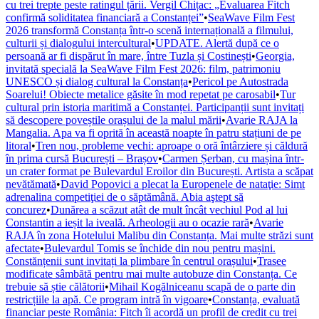
cu trei trepte peste ratingul țării. Vergil Chițac: „Evaluarea Fitch
confirmă soliditatea financiară a Constanței”
•
SeaWave Film Fest
2026 transformă Constanța într-o scenă internațională a filmului,
culturii și dialogului intercultural
•
UPDATE. Alertă după ce o
persoană ar fi dispărut în mare, între Tuzla și Costinești
•
Georgia,
invitată specială la SeaWave Film Fest 2026: film, patrimoniu
UNESCO și dialog cultural la Constanța
•
Pericol pe Autostrada
Soarelui! Obiecte metalice găsite în mod repetat pe carosabil
•
Tur
cultural prin istoria maritimă a Constanței. Participanții sunt invitați
să descopere poveștile orașului de la malul mării
•
Avarie RAJA la
Mangalia. Apa va fi oprită în această noapte în patru stațiuni de pe
litoral
•
Tren nou, probleme vechi: aproape o oră întârziere și căldură
în prima cursă București – Brașov
•
Carmen Șerban, cu mașina într-
un crater format pe Bulevardul Eroilor din București. Artista a scăpat
nevătămată
•
David Popovici a plecat la Europenele de nataţie: Simt
adrenalina competiţiei de o săptămână. Abia aştept să
concurez
•
Dunărea a scăzut atât de mult încât vechiul Pod al lui
Constantin a ieșit la iveală. Arheologii au o ocazie rară
•
Avarie
RAJA în zona Hotelului Malibu din Constanța. Mai multe străzi sunt
afectate
•
Bulevardul Tomis se închide din nou pentru mașini.
Constănțenii sunt invitați la plimbare în centrul orașului
•
Trasee
modificate sâmbătă pentru mai multe autobuze din Constanța. Ce
trebuie să știe călătorii
•
Mihail Kogălniceanu scapă de o parte din
restricțiile la apă. Ce program intră în vigoare
•
Constanța, evaluată
financiar peste România: Fitch îi acordă un profil de credit cu trei