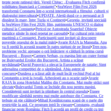
trepte peste ratingul țării. Vergil Chițac: „Evaluarea Fitch confirmă
soliditatea financiară a Constanței”
•
SeaWave Film Fest 2026
transformă Constanța într-o scenă internațională a filmului, culturii și
dialogului intercultural
•
UPDATE. Alertă după ce o persoană ar fi
dispărut în mare, între Tuzla și Costinești
•
Georgia, invitată specială
la SeaWave Film Fest 2026: film, patrimoniu UNESCO și dialog
cultural la Constanța
•
Pericol pe Autostrada Soarelui! Obiecte
metalice găsite în mod repetat pe carosabil
•
Tur cultural prin istoria
maritimă a Constanței. Participanții sunt invitați să descopere
poveștile orașului de la malul mării
•
Avarie RAJA la Mangalia. Apa
va fi oprită în această noapte în patru stațiuni de pe litoral
•
Tren nou,
probleme vechi: aproape o oră întârziere și căldură în prima cursă
București – Brașov
•
Carmen Șerban, cu mașina într-un crater format
pe Bulevardul Eroilor din București. Artista a scăpat
nevătămată
•
David Popovici a plecat la Europenele de nataţie: Simt
adrenalina competiţiei de o săptămână. Abia aştept să
concurez
•
Dunărea a scăzut atât de mult încât vechiul Pod al lui
Constantin a ieșit la iveală. Arheologii au o ocazie rară
•
Avarie
RAJA în zona Hotelului Malibu din Constanța. Mai multe străzi sunt
afectate
•
Bulevardul Tomis se închide din nou pentru mașini.
Constănțenii sunt invitați la plimbare în centrul orașului
•
Trasee
modificate sâmbătă pentru mai multe autobuze din Constanța. Ce
trebuie să știe călătorii
•
Mihail Kogălniceanu scapă de o parte din
restricțiile la apă. Ce program intră în vigoare
•
Constanța, evaluată
financiar peste România: Fitch îi acordă un profil de credit cu trei