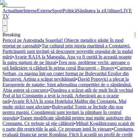
Actualitate
Interne
Externe
Sport
Politică
Sănătatea la zi
Utilitare
LIVE
TV
Breaking
Pericol pe Autostrada Soarelui! Obiecte metalice găsite în mod
repetat pe carosabil
•
Tur cultural prin istoria maritimă a Constanței.
Participanții sunt invitați să descopere poveștile orașului de la malul
mării
•
Avarie RAJA la Mangalia. Apa va fi oprită în această noapte
în patru stațiuni de pe litoral
•
Tren nou, probleme vechi: aproape o
oră întârziere și căldură în prima cursă București – Brașov
•
Carmen
Șerban, cu mașina într-un crater format pe Bulevardul Eroilor din
București. Artista a scăpat nevătămată
•
David Popovici a plecat la
Europenele de nataţie: Simt adrenalina competiţiei de o săptămână.
Abia aştept să concurez
•
Dunărea a scăzut atât de mult încât vechiul
Pod al lui Constantin a ieșit la iveală. Arheologii au o ocazie
rară
•
Avarie RAJA în zona Hotelului Malibu din Constanța. Mai
multe străzi sunt afectate
•
Bulevardul Tomis se închide din nou
pentru mașini. Constănțenii sunt invitați la plimbare în centrul
orașului
•
Trasee modificate sâmbătă pentru mai multe autobuze din
Constanța. Ce trebuie să știe călătorii
•
Mihail Kogălniceanu scapă de
o parte din restricțiile la apă. Ce program intră în vigoare
•
Constanța,
evaluată financiar peste România: Fitch îi acordă un profil de credit