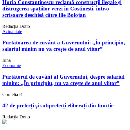
Horia Constantinescu reclamă construcții ilegale și
distrugerea spațiilor verzi în Costinești, într-o
scrisoare deschisă către Ilie Bolojan
Redacția Dotto
Actualitate
Purtătoarea de cuvânt a Guvernului: „În principiu,
salariul minim nu va crește de anul viitor”
Irina
Economie
Purtătorul de cuvânt al Guvernului, despre salariul
minim: „În principiu, nu va crește de anul viitor”
Cornelia P.
42 de prefecţi şi subprefecţi eliberați din funcție
Redacția Dotto