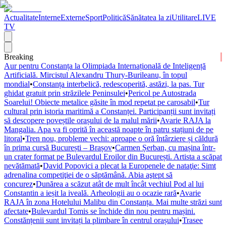
Actualitate
Interne
Externe
Sport
Politică
Sănătatea la zi
Utilitare
LIVE
TV
Breaking
Aur pentru Constanța la Olimpiada Internațională de Inteligență
Artificială. Mircistul Alexandru Thury-Burileanu, în topul
mondial
•
Constanța interbelică, redescoperită, astăzi, la pas. Tur
ghidat gratuit prin străzilele Peninsulei
•
Pericol pe Autostrada
Soarelui! Obiecte metalice găsite în mod repetat pe carosabil
•
Tur
cultural prin istoria maritimă a Constanței. Participanții sunt invitați
să descopere poveștile orașului de la malul mării
•
Avarie RAJA la
Mangalia. Apa va fi oprită în această noapte în patru stațiuni de pe
litoral
•
Tren nou, probleme vechi: aproape o oră întârziere și căldură
în prima cursă București – Brașov
•
Carmen Șerban, cu mașina într-
un crater format pe Bulevardul Eroilor din București. Artista a scăpat
nevătămată
•
David Popovici a plecat la Europenele de nataţie: Simt
adrenalina competiţiei de o săptămână. Abia aştept să
concurez
•
Dunărea a scăzut atât de mult încât vechiul Pod al lui
Constantin a ieșit la iveală. Arheologii au o ocazie rară
•
Avarie
RAJA în zona Hotelului Malibu din Constanța. Mai multe străzi sunt
afectate
•
Bulevardul Tomis se închide din nou pentru mașini.
Constănțenii sunt invitați la plimbare în centrul orașului
•
Trasee