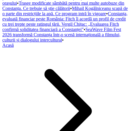
orașului
•
Trasee modificate sâmbătă pentru mai multe autobuze din
Constanța. Ce trebuie să știe călătorii
•
Mihail Kogălniceanu scapă de
o parte din restricțiile la apă. Ce program intră în vigoare
•
Constanța,
evaluată financiar peste România: Fitch îi acordă un profil de credit
cu trei trepte peste ratingul țării. Vergil Chițac: „Evaluarea Fitch
confirmă soliditatea financiară a Constanței”
•
SeaWave Film Fest
2026 transformă Constanța într-o scenă internațională a filmului,
culturii și dialogului intercultural
•
Acasă