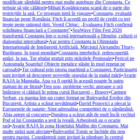
modificate sâmbătă pentru mai multe autobuze din Constanța. Ce
trebuie să știe călătorii
•
Mihail Kogălniceanu scapă de o parte din
restricțiile la apă. Ce program intră în vigoare
•
Constanța, evaluată
financiar peste România: Fitch îi acordă un profil de credit cu trei
trepte peste ratingul țării. Vergil Chițac: „Evaluarea Fitch confirmă
soliditatea financiară a Constanței”
•
SeaWave Film Fest 2026
transformă Constanța într-o scenă internațională a filmului, culturii și
dialogului intercultural
•
Aur pentru Constanța la Olimpiada
Internațională de Inteligență Artificială. Mircistul Alexandru Thury-
Burileanu, în topul mondial
•
Constanța interbelică, redescoperită,
astăzi, la pas. Tur ghidat gratuit prin străzilele Peninsulei
•
Pericol pe
Autostrada Soarelui! Obiecte metalice găsite în mod repetat pe
carosabil
•
Tur cultural prin istoria maritimă a Constanței. Participanții
sunt invitați să descopere poveștile orașului de la malul mării
•
Avarie
RAJA la Mangalia. Apa va fi oprită în această noapte în patru
stațiuni de pe litoral
•
Tren nou, probleme vechi: aproape o oră
întârziere și căldură în prima cursă București – Brașov
•
Carmen
Șerban, cu mașina într-un crater format pe Bulevardul Eroilor din
București. Artista a scăpat nevătămată
•
David Popovici a plecat la
Europenele de nataţie: Simt adrenalina competiţiei de o săptămână.
Abia aştept să concurez
•
Dunărea a scăzut atât de mult încât vechiul
Pod al lui Constantin a ieșit la iveală. Arheologii au o ocazie
rară
•
Avarie RAJA în zona Hotelului Malibu din Constanța. Mai
multe străzi sunt afectate
•
Bulevardul Tomis se închide din nou
pentru mașini. Constănțenii sunt invitați la plimbare în centrul