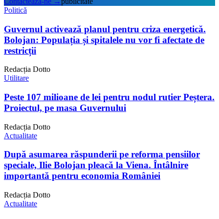
Contactează-ne
→
publicitate
Politică
Guvernul activează planul pentru criza energetică.
Bolojan: Populația și spitalele nu vor fi afectate de
restricții
Redacția Dotto
Utilitare
Peste 107 milioane de lei pentru nodul rutier Peștera.
Proiectul, pe masa Guvernului
Redacția Dotto
Actualitate
După asumarea răspunderii pe reforma pensiilor
speciale, Ilie Bolojan pleacă la Viena. Întâlnire
importantă pentru economia României
Redacția Dotto
Actualitate