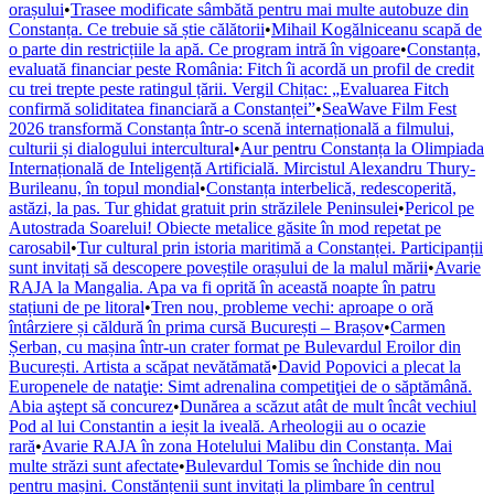
orașului
•
Trasee modificate sâmbătă pentru mai multe autobuze din
Constanța. Ce trebuie să știe călătorii
•
Mihail Kogălniceanu scapă de
o parte din restricțiile la apă. Ce program intră în vigoare
•
Constanța,
evaluată financiar peste România: Fitch îi acordă un profil de credit
cu trei trepte peste ratingul țării. Vergil Chițac: „Evaluarea Fitch
confirmă soliditatea financiară a Constanței”
•
SeaWave Film Fest
2026 transformă Constanța într-o scenă internațională a filmului,
culturii și dialogului intercultural
•
Aur pentru Constanța la Olimpiada
Internațională de Inteligență Artificială. Mircistul Alexandru Thury-
Burileanu, în topul mondial
•
Constanța interbelică, redescoperită,
astăzi, la pas. Tur ghidat gratuit prin străzilele Peninsulei
•
Pericol pe
Autostrada Soarelui! Obiecte metalice găsite în mod repetat pe
carosabil
•
Tur cultural prin istoria maritimă a Constanței. Participanții
sunt invitați să descopere poveștile orașului de la malul mării
•
Avarie
RAJA la Mangalia. Apa va fi oprită în această noapte în patru
stațiuni de pe litoral
•
Tren nou, probleme vechi: aproape o oră
întârziere și căldură în prima cursă București – Brașov
•
Carmen
Șerban, cu mașina într-un crater format pe Bulevardul Eroilor din
București. Artista a scăpat nevătămată
•
David Popovici a plecat la
Europenele de nataţie: Simt adrenalina competiţiei de o săptămână.
Abia aştept să concurez
•
Dunărea a scăzut atât de mult încât vechiul
Pod al lui Constantin a ieșit la iveală. Arheologii au o ocazie
rară
•
Avarie RAJA în zona Hotelului Malibu din Constanța. Mai
multe străzi sunt afectate
•
Bulevardul Tomis se închide din nou
pentru mașini. Constănțenii sunt invitați la plimbare în centrul