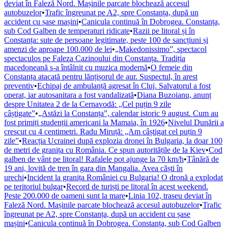
deviat în Faleză Nord. Mașinile parcate blochează accesul
autobuzelor
•
Trafic îngreunat pe A2, spre Constanța, după un
accident cu șase mașini
•
Canicula continuă în Dobrogea. Constanța,
sub Cod Galben de temperaturi ridicate
•
Razii pe litoral și în
Constanța: sute de persoane legitimate, peste 100 de sancțiuni și
amenzi de aproape 100.000 de lei
•
„Makedonissimo”, spectacol
spectaculos pe Faleza Cazinoului din Constanța. Tradiția
macedoneană s-a întâlnit cu muzica modernă
•
O femeie din
Constanța atacată pentru lănțișorul de aur. Suspectul, în arest
preventiv
•
Echipaj de ambulanță agresat în Cluj. Salvatorul a fost
operat, iar autosanitara a fost vandalizată
•
Diana Buzoianu, anunț
despre Unitatea 2 de la Cernavodă: „Cel puțin 9 zile
câștigate”
•
„Astăzi la Constanța”, calendar istoric 9 august. Cum au
fost primiți studenții americani la Mamaia, în 1926
•
Nivelul Dunării a
crescut cu 4 centimetri. Radu Miruță: „Am câștigat cel puțin 9
zile”
•
Reacția Ucrainei după explozia dronei în Bulgaria, la doar 100
de metri de granița cu România. Ce spun autoritățile de la Kiev
•
Cod
galben de vânt pe litoral! Rafalele pot ajunge la 70 km/h
•
Tânără de
19 ani, lovită de tren în gara din Mangalia. Avea căști în
urechi
•
Incident la granița României cu Bulgaria! O dronă a explodat
pe teritoriul bulgar
•
Record de turiști pe litoral în acest weekend.
Peste 200.000 de oameni sunt la mare
•
Linia 102, traseu deviat în
Faleză Nord. Mașinile parcate blochează accesul autobuzelor
•
Trafic
îngreunat pe A2, spre Constanța, după un accident cu șase
mașini
•
Canicula continuă în Dobrogea. Constanța, sub Cod Galben