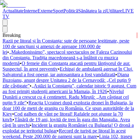
Actualitate
Interne
Externe
Sport
Politică
Sănătatea la zi
Utilitare
LIVE
TV
Breaking
Razii pe litoral și în Constanța: sute de persoane legitimate, peste
100 de sancțiuni și amenzi de aproape 100.000 de
lei
•
„Makedonissimo”, spectacol spectaculos pe Faleza Cazinoului
din Constanța. Tradiția macedoneană s-a întâlnit cu muzica
modernă
•
O femeie din Constanța atacată pentru lănțișorul de aur.
Suspectul, în arest preventiv
•
Echipaj de ambulanță agresat în Cluj.
Salvatorul a fost operat, iar autosanitara a fost vandalizată
•
Diana
Buzoianu, anunț despre Unitatea 2 de la Cernavodă: „Cel puțin 9
zile câștigate”
•
„Astăzi la Constanța”, calendar istoric 9 august. Cum
au fost primiți studenții americani la Mamaia, în 1926
•
Nivelul
Dunării a crescut cu 4 centimetri. Radu Miruță: „Am câștigat cel
puțin 9 zile”
•
Reacția Ucrainei după explozia dronei în Bulgaria, la
doar 100 de metri de granița cu România. Ce spun autoritățile de la
Kiev
•
Cod galben de vânt pe litoral! Rafalele pot ajunge la 70
km/h
•
Tânără de 19 ani, lovită de tren în gara din Mangalia. Avea
căști în urechi
•
Incident la granița României cu Bulgaria! O dronă a
explodat pe teritoriul bulgar
•
Record de turiști pe litoral în acest
weekend. Peste 200.000 de oameni sunt la mare
•
Linia 102, traseu