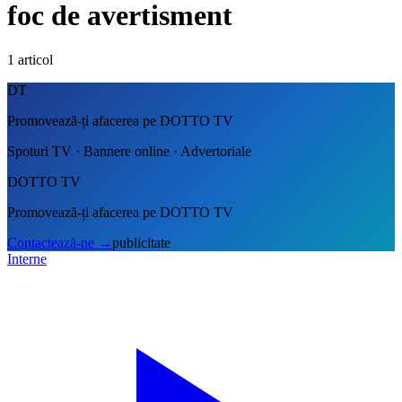
foc de avertisment
1
articol
DT
Promovează-ți afacerea pe DOTTO TV
Spoturi TV · Bannere online · Advertoriale
DOTTO TV
Promovează-ți afacerea pe DOTTO TV
Contactează-ne
→
publicitate
Interne