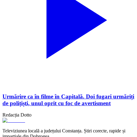
Urmărire ca în filme în Capitală. Doi fugari urmăriți
de polițiști, unul oprit cu foc de avertisment
Redacția Dotto
Televiziunea locală a județului Constanța. Știri corecte, rapide și
imparțiale din Dobrogea.