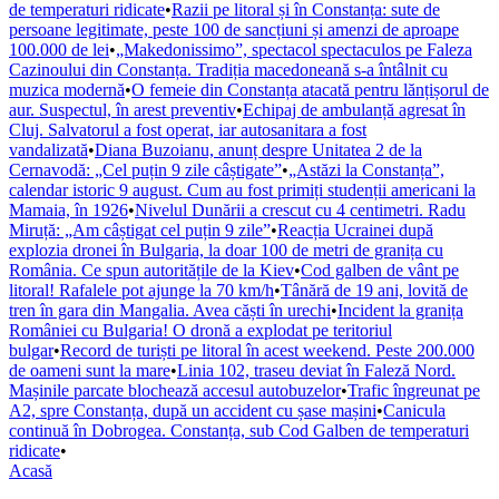
de temperaturi ridicate
•
Razii pe litoral și în Constanța: sute de
persoane legitimate, peste 100 de sancțiuni și amenzi de aproape
100.000 de lei
•
„Makedonissimo”, spectacol spectaculos pe Faleza
Cazinoului din Constanța. Tradiția macedoneană s-a întâlnit cu
muzica modernă
•
O femeie din Constanța atacată pentru lănțișorul de
aur. Suspectul, în arest preventiv
•
Echipaj de ambulanță agresat în
Cluj. Salvatorul a fost operat, iar autosanitara a fost
vandalizată
•
Diana Buzoianu, anunț despre Unitatea 2 de la
Cernavodă: „Cel puțin 9 zile câștigate”
•
„Astăzi la Constanța”,
calendar istoric 9 august. Cum au fost primiți studenții americani la
Mamaia, în 1926
•
Nivelul Dunării a crescut cu 4 centimetri. Radu
Miruță: „Am câștigat cel puțin 9 zile”
•
Reacția Ucrainei după
explozia dronei în Bulgaria, la doar 100 de metri de granița cu
România. Ce spun autoritățile de la Kiev
•
Cod galben de vânt pe
litoral! Rafalele pot ajunge la 70 km/h
•
Tânără de 19 ani, lovită de
tren în gara din Mangalia. Avea căști în urechi
•
Incident la granița
României cu Bulgaria! O dronă a explodat pe teritoriul
bulgar
•
Record de turiști pe litoral în acest weekend. Peste 200.000
de oameni sunt la mare
•
Linia 102, traseu deviat în Faleză Nord.
Mașinile parcate blochează accesul autobuzelor
•
Trafic îngreunat pe
A2, spre Constanța, după un accident cu șase mașini
•
Canicula
continuă în Dobrogea. Constanța, sub Cod Galben de temperaturi
ridicate
•
Acasă