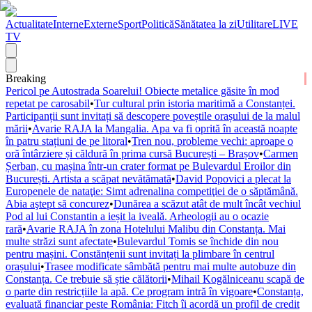
Actualitate
Interne
Externe
Sport
Politică
Sănătatea la zi
Utilitare
LIVE
TV
Breaking
Pericol pe Autostrada Soarelui! Obiecte metalice găsite în mod
repetat pe carosabil
•
Tur cultural prin istoria maritimă a Constanței.
Participanții sunt invitați să descopere poveștile orașului de la malul
mării
•
Avarie RAJA la Mangalia. Apa va fi oprită în această noapte
în patru stațiuni de pe litoral
•
Tren nou, probleme vechi: aproape o
oră întârziere și căldură în prima cursă București – Brașov
•
Carmen
Șerban, cu mașina într-un crater format pe Bulevardul Eroilor din
București. Artista a scăpat nevătămată
•
David Popovici a plecat la
Europenele de nataţie: Simt adrenalina competiţiei de o săptămână.
Abia aştept să concurez
•
Dunărea a scăzut atât de mult încât vechiul
Pod al lui Constantin a ieșit la iveală. Arheologii au o ocazie
rară
•
Avarie RAJA în zona Hotelului Malibu din Constanța. Mai
multe străzi sunt afectate
•
Bulevardul Tomis se închide din nou
pentru mașini. Constănțenii sunt invitați la plimbare în centrul
orașului
•
Trasee modificate sâmbătă pentru mai multe autobuze din
Constanța. Ce trebuie să știe călătorii
•
Mihail Kogălniceanu scapă de
o parte din restricțiile la apă. Ce program intră în vigoare
•
Constanța,
evaluată financiar peste România: Fitch îi acordă un profil de credit