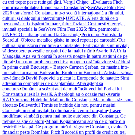
cu trei trepte peste ratingul țării. Vergil Chițac: „Evaluarea Fitch
confirmă soliditatea financiară a Constanței”
•
SeaWave Film Fest
2026 transformă Constanța într-o scenă internațională a filmului,
culturii și dialogului intercultural
•
UPDATE. Alertă după ce o
persoană ar fi dispărut în mare, între Tuzla și Costinești
•
Georgia,
invitată specială la SeaWave Film Fest 2026: film, patrimoniu
UNESCO și dialog cultural la Constanța
•
Pericol pe Autostrada
Soarelui! Obiecte metalice găsite în mod repetat pe carosabil
•
Tur
cultural prin istoria maritimă a Constanței. Participanții sunt invitați
să descopere poveștile orașului de la malul mării
•
Avarie RAJA la
Mangalia. Apa va fi oprită în această noapte în patru stațiuni de pe
litoral
•
Tren nou, probleme vechi: aproape o oră întârziere și căldură
în prima cursă București – Brașov
•
Carmen Șerban, cu mașina într-
un crater format pe Bulevardul Eroilor din București. Artista a scăpat
nevătămată
•
David Popovici a plecat la Europenele de nataţie: Simt
adrenalina competiţiei de o săptămână. Abia aştept să
concurez
•
Dunărea a scăzut atât de mult încât vechiul Pod al lui
Constantin a ieșit la iveală. Arheologii au o ocazie rară
•
Avarie
RAJA în zona Hotelului Malibu din Constanța. Mai multe străzi sunt
afectate
•
Bulevardul Tomis se închide din nou pentru mașini.
Constănțenii sunt invitați la plimbare în centrul orașului
•
Trasee
modificate sâmbătă pentru mai multe autobuze din Constanța. Ce
trebuie să știe călătorii
•
Mihail Kogălniceanu scapă de o parte din
restricțiile la apă. Ce program intră în vigoare
•
Constanța, evaluată
financiar peste România: Fitch îi acordă un profil de credit cu trei