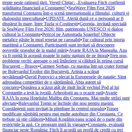
trepte peste ratingul țării. Vergil Chițac: „Evaluarea Fitch confirmă
soliditatea financiară a Constanței”
•
SeaWave Film Fest 2026
transformă Constanța într-o scenă internațională a filmului, culturii și
dialogului intercultural
•
UPDATE. Alertă după ce o persoană ar fi
dispărut în mare, între Tuzla și Costinești
•
Georgia, invitată specială
la SeaWave Film Fest 2026: film, patrimoniu UNESCO și dialog
cultural la Constanța
•
Pericol pe Autostrada Soarelui! Obiecte
metalice găsite în mod repetat pe carosabil
•
Tur cultural prin istoria
maritimă a Constanței. Participanții sunt invitați să descopere
poveștile orașului de la malul mării
•
Avarie RAJA la Mangalia. Apa
va fi oprită în această noapte în patru stațiuni de pe litoral
•
Tren nou,
probleme vechi: aproape o oră întârziere și căldură în prima cursă
București – Brașov
•
Carmen Șerban, cu mașina într-un crater format
pe Bulevardul Eroilor din București. Artista a scăpat
nevătămată
•
David Popovici a plecat la Europenele de nataţie: Simt
adrenalina competiţiei de o săptămână. Abia aştept să
concurez
•
Dunărea a scăzut atât de mult încât vechiul Pod al lui
Constantin a ieșit la iveală. Arheologii au o ocazie rară
•
Avarie
RAJA în zona Hotelului Malibu din Constanța. Mai multe străzi sunt
afectate
•
Bulevardul Tomis se închide din nou pentru mașini.
Constănțenii sunt invitați la plimbare în centrul orașului
•
Trasee
modificate sâmbătă pentru mai multe autobuze din Constanța. Ce
trebuie să știe călătorii
•
Mihail Kogălniceanu scapă de o parte din
restricțiile la apă. Ce program intră în vigoare
•
Constanța, evaluată
financiar peste România: Fitch îi acordă un profil de credit cu trei