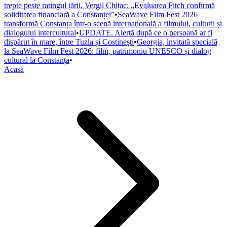
trepte peste ratingul țării. Vergil Chițac: „Evaluarea Fitch confirmă
soliditatea financiară a Constanței”
•
SeaWave Film Fest 2026
transformă Constanța într-o scenă internațională a filmului, culturii și
dialogului intercultural
•
UPDATE. Alertă după ce o persoană ar fi
dispărut în mare, între Tuzla și Costinești
•
Georgia, invitată specială
la SeaWave Film Fest 2026: film, patrimoniu UNESCO și dialog
cultural la Constanța
•
Acasă