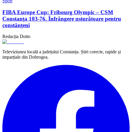
Sport
FIBA Europe Cup: Fribourg Olympic – CSM
Constanța 103-76. Înfrângere usturătoare pentru
constănțeni
Redacția Dotto
Televiziunea locală a județului Constanța. Știri corecte, rapide și
imparțiale din Dobrogea.