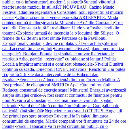
public, cu o infrastructură modernă și sigură
•
Sunetul viitorului
rescrie istoria muzicii în stil ART NOUVEAU. Cazino Music
Festival: Clădirea legendară a Constanței, noul epicentru al muzicii
clasice
•
Ultima zi pentru a vedea expoziția ARTEFAPTE. Moda
contemporană întâlnește arta la Muzeul de Artă din Constanța
•
Trei
școli din Constanța intră în reabilitare. Unde vor învăța elevii din
toamnă
•
Explozie urmată de incendiu la o locuință din Siliștea. O
femeie de 62 de ani a fost rănită
•
Parcarea de la Pavilionul
Expozițional Constanța devine cu plată. Cât vor achita șoferii și
când accesul rămâne gratuit
•
Guvernul activează planul pentru criza
energetică. Bolojan: Populația și spitalele nu vor fi afectate de
restricții
•
Adio, parcări „rezervate” cu bidoane și lanțuri! Poliția
Locală a împărțit amenzi și a confiscat obstacolele
•
Nivelul Dunării
continuă să scadă. Directorul CNE Cernavodă: Reactorul 2 ar putea
fi oprit în 5-6 zile dacă intervențiile de la Bala nu dau
rezultate
•
Femeie scoasă inconștientă din mare, în zona Malibu. A
fost preluată de elicopterul SMURD
•
Apel către toți românii:
Reduceți consumul de energie seara! Ministerul Energiei avertizează
asupra situației critice
•
A fost semnat contractul de finanțare pentru
noul Acvariu al Constanței – cel mai mare acvariu din spațiul
balcanic!
•
Valul de căldură continuă în Dobrogea. Cod galben de
caniculă până sâmbătă
•
Negocierile au eșuat la CT BUS. Angajații
fac primul pas spre proteste
•
Guvernul ia în calcul limitarea
consumului de energie. Marile companii vor fi anunțate cu 24 de ore
înainte
•
Parcul Tăbăcărie va fi redat circuitului public, cu o