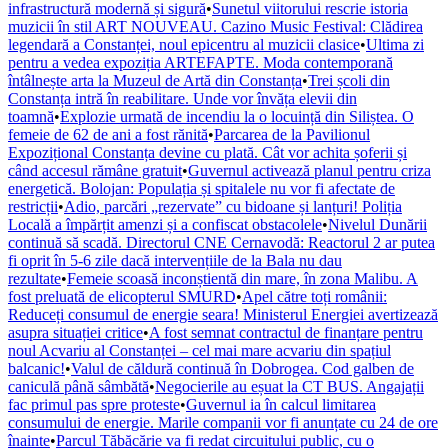
infrastructură modernă și sigură
•
Sunetul viitorului rescrie istoria
muzicii în stil ART NOUVEAU. Cazino Music Festival: Clădirea
legendară a Constanței, noul epicentru al muzicii clasice
•
Ultima zi
pentru a vedea expoziția ARTEFAPTE. Moda contemporană
întâlnește arta la Muzeul de Artă din Constanța
•
Trei școli din
Constanța intră în reabilitare. Unde vor învăța elevii din
toamnă
•
Explozie urmată de incendiu la o locuință din Siliștea. O
femeie de 62 de ani a fost rănită
•
Parcarea de la Pavilionul
Expozițional Constanța devine cu plată. Cât vor achita șoferii și
când accesul rămâne gratuit
•
Guvernul activează planul pentru criza
energetică. Bolojan: Populația și spitalele nu vor fi afectate de
restricții
•
Adio, parcări „rezervate” cu bidoane și lanțuri! Poliția
Locală a împărțit amenzi și a confiscat obstacolele
•
Nivelul Dunării
continuă să scadă. Directorul CNE Cernavodă: Reactorul 2 ar putea
fi oprit în 5-6 zile dacă intervențiile de la Bala nu dau
rezultate
•
Femeie scoasă inconștientă din mare, în zona Malibu. A
fost preluată de elicopterul SMURD
•
Apel către toți românii:
Reduceți consumul de energie seara! Ministerul Energiei avertizează
asupra situației critice
•
A fost semnat contractul de finanțare pentru
noul Acvariu al Constanței – cel mai mare acvariu din spațiul
balcanic!
•
Valul de căldură continuă în Dobrogea. Cod galben de
caniculă până sâmbătă
•
Negocierile au eșuat la CT BUS. Angajații
fac primul pas spre proteste
•
Guvernul ia în calcul limitarea
consumului de energie. Marile companii vor fi anunțate cu 24 de ore
înainte
•
Parcul Tăbăcărie va fi redat circuitului public, cu o