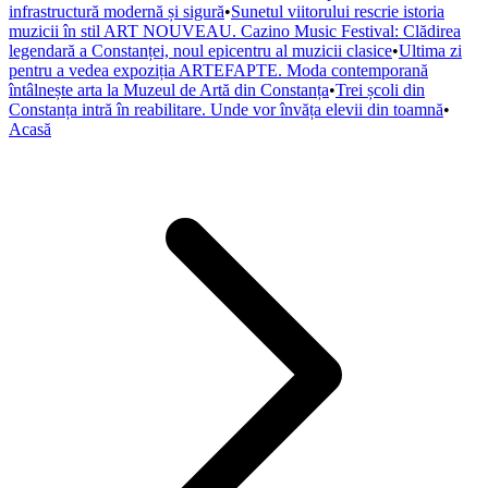
infrastructură modernă și sigură
•
Sunetul viitorului rescrie istoria
muzicii în stil ART NOUVEAU. Cazino Music Festival: Clădirea
legendară a Constanței, noul epicentru al muzicii clasice
•
Ultima zi
pentru a vedea expoziția ARTEFAPTE. Moda contemporană
întâlnește arta la Muzeul de Artă din Constanța
•
Trei școli din
Constanța intră în reabilitare. Unde vor învăța elevii din toamnă
•
Acasă