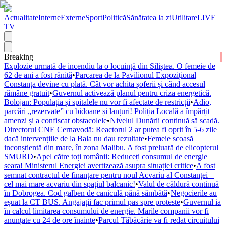
Actualitate
Interne
Externe
Sport
Politică
Sănătatea la zi
Utilitare
LIVE
TV
Breaking
Explozie urmată de incendiu la o locuință din Siliștea. O femeie de
62 de ani a fost rănită
•
Parcarea de la Pavilionul Expozițional
Constanța devine cu plată. Cât vor achita șoferii și când accesul
rămâne gratuit
•
Guvernul activează planul pentru criza energetică.
Bolojan: Populația și spitalele nu vor fi afectate de restricții
•
Adio,
parcări „rezervate” cu bidoane și lanțuri! Poliția Locală a împărțit
amenzi și a confiscat obstacolele
•
Nivelul Dunării continuă să scadă.
Directorul CNE Cernavodă: Reactorul 2 ar putea fi oprit în 5-6 zile
dacă intervențiile de la Bala nu dau rezultate
•
Femeie scoasă
inconștientă din mare, în zona Malibu. A fost preluată de elicopterul
SMURD
•
Apel către toți românii: Reduceți consumul de energie
seara! Ministerul Energiei avertizează asupra situației critice
•
A fost
semnat contractul de finanțare pentru noul Acvariu al Constanței –
cel mai mare acvariu din spațiul balcanic!
•
Valul de căldură continuă
în Dobrogea. Cod galben de caniculă până sâmbătă
•
Negocierile au
eșuat la CT BUS. Angajații fac primul pas spre proteste
•
Guvernul ia
în calcul limitarea consumului de energie. Marile companii vor fi
anunțate cu 24 de ore înainte
•
Parcul Tăbăcărie va fi redat circuitului