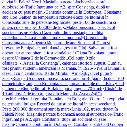
deviat în Faleză Nord. Mașinile parcate blochează accesul
autobuzelor
•
Trafic îngreunat pe A2, spre Constanța, după un
accident cu șase mașini
•
Canicula continuă în Dobrogea. Constanța,
sub Cod Galben de temperaturi ridicate
•
Razii pe litoral și în
Constanța: sute de persoane legitimate, peste 100 de sancțiuni și
amenzi de aproape 100.000 de lei
•
„Makedonissimo”, spectacol
spectaculos pe Faleza Cazinoului din Constanța. Tradiția
macedoneană s-a întâlnit cu muzica modernă
•
O femeie din
Constanța atacată pentru lănțișorul de aur. Suspectul, în arest
preventiv
•
Echipaj de ambulanță agresat în Cluj. Salvatorul a fost
operat, iar autosanitara a fost vandalizată
•
Diana Buzoianu, anunț
despre Unitatea 2 de la Cernavodă: „Cel puțin 9 zile
câștigate”
•
„Astăzi la Constanța”, calendar istoric 9 august. Cum au
fost primiți studenții americani la Mamaia, în 1926
•
Nivelul Dunării a
crescut cu 4 centimetri. Radu Miruță: „Am câștigat cel puțin 9
zile”
•
Reacția Ucrainei după explozia dronei în Bulgaria, la doar 100
de metri de granița cu România. Ce spun autoritățile de la Kiev
•
Cod
galben de vânt pe litoral! Rafalele pot ajunge la 70 km/h
•
Tânără de
19 ani, lovită de tren în gara din Mangalia. Avea căști în
urechi
•
Incident la granița României cu Bulgaria! O dronă a explodat
pe teritoriul bulgar
•
Record de turiști pe litoral în acest weekend.
Peste 200.000 de oameni sunt la mare
•
Linia 102, traseu deviat în
Faleză Nord. Mașinile parcate blochează accesul autobuzelor
•
Trafic
îngreunat pe A2, spre Constanța, după un accident cu șase
mașini
•
Canicula continuă în Dobrogea. Constanța, sub Cod Galben