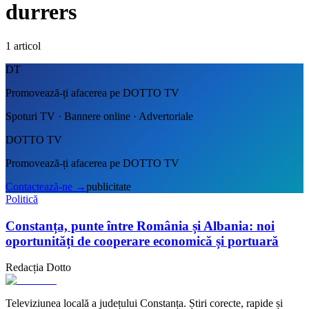
durrers
1
articol
DT
Promovează-ți afacerea pe DOTTO TV
Spoturi TV · Bannere online · Advertoriale
DOTTO TV
Promovează-ți afacerea pe DOTTO TV
Contactează-ne
→
publicitate
Politică
Constanța, punte între România și Albania: noi
oportunități de cooperare economică și portuară
Redacția Dotto
Televiziunea locală a județului Constanța. Știri corecte, rapide și