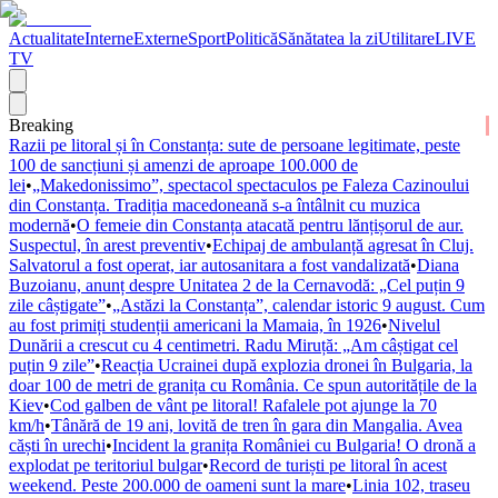
Actualitate
Interne
Externe
Sport
Politică
Sănătatea la zi
Utilitare
LIVE
TV
Breaking
Razii pe litoral și în Constanța: sute de persoane legitimate, peste
100 de sancțiuni și amenzi de aproape 100.000 de
lei
•
„Makedonissimo”, spectacol spectaculos pe Faleza Cazinoului
din Constanța. Tradiția macedoneană s-a întâlnit cu muzica
modernă
•
O femeie din Constanța atacată pentru lănțișorul de aur.
Suspectul, în arest preventiv
•
Echipaj de ambulanță agresat în Cluj.
Salvatorul a fost operat, iar autosanitara a fost vandalizată
•
Diana
Buzoianu, anunț despre Unitatea 2 de la Cernavodă: „Cel puțin 9
zile câștigate”
•
„Astăzi la Constanța”, calendar istoric 9 august. Cum
au fost primiți studenții americani la Mamaia, în 1926
•
Nivelul
Dunării a crescut cu 4 centimetri. Radu Miruță: „Am câștigat cel
puțin 9 zile”
•
Reacția Ucrainei după explozia dronei în Bulgaria, la
doar 100 de metri de granița cu România. Ce spun autoritățile de la
Kiev
•
Cod galben de vânt pe litoral! Rafalele pot ajunge la 70
km/h
•
Tânără de 19 ani, lovită de tren în gara din Mangalia. Avea
căști în urechi
•
Incident la granița României cu Bulgaria! O dronă a
explodat pe teritoriul bulgar
•
Record de turiști pe litoral în acest
weekend. Peste 200.000 de oameni sunt la mare
•
Linia 102, traseu