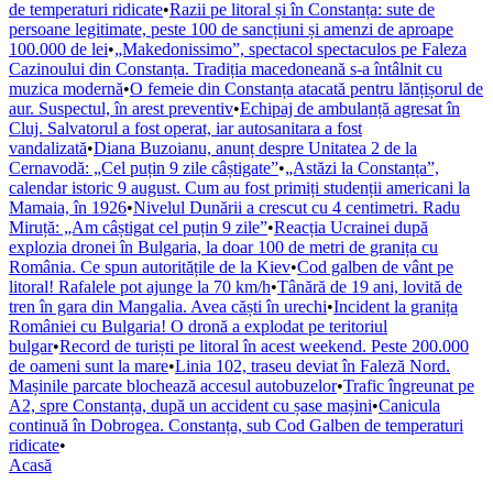
de temperaturi ridicate
•
Razii pe litoral și în Constanța: sute de
persoane legitimate, peste 100 de sancțiuni și amenzi de aproape
100.000 de lei
•
„Makedonissimo”, spectacol spectaculos pe Faleza
Cazinoului din Constanța. Tradiția macedoneană s-a întâlnit cu
muzica modernă
•
O femeie din Constanța atacată pentru lănțișorul de
aur. Suspectul, în arest preventiv
•
Echipaj de ambulanță agresat în
Cluj. Salvatorul a fost operat, iar autosanitara a fost
vandalizată
•
Diana Buzoianu, anunț despre Unitatea 2 de la
Cernavodă: „Cel puțin 9 zile câștigate”
•
„Astăzi la Constanța”,
calendar istoric 9 august. Cum au fost primiți studenții americani la
Mamaia, în 1926
•
Nivelul Dunării a crescut cu 4 centimetri. Radu
Miruță: „Am câștigat cel puțin 9 zile”
•
Reacția Ucrainei după
explozia dronei în Bulgaria, la doar 100 de metri de granița cu
România. Ce spun autoritățile de la Kiev
•
Cod galben de vânt pe
litoral! Rafalele pot ajunge la 70 km/h
•
Tânără de 19 ani, lovită de
tren în gara din Mangalia. Avea căști în urechi
•
Incident la granița
României cu Bulgaria! O dronă a explodat pe teritoriul
bulgar
•
Record de turiști pe litoral în acest weekend. Peste 200.000
de oameni sunt la mare
•
Linia 102, traseu deviat în Faleză Nord.
Mașinile parcate blochează accesul autobuzelor
•
Trafic îngreunat pe
A2, spre Constanța, după un accident cu șase mașini
•
Canicula
continuă în Dobrogea. Constanța, sub Cod Galben de temperaturi
ridicate
•
Acasă