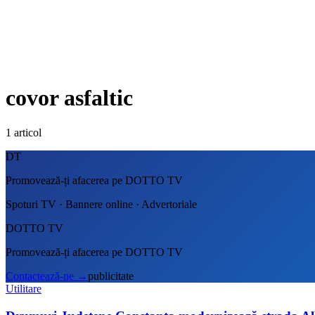
covor asfaltic
1
articol
DT
Promovează-ți afacerea pe DOTTO TV
Spoturi TV · Bannere online · Advertoriale
DOTTO TV
Promovează-ți afacerea pe DOTTO TV
Contactează-ne
→
publicitate
Utilitare