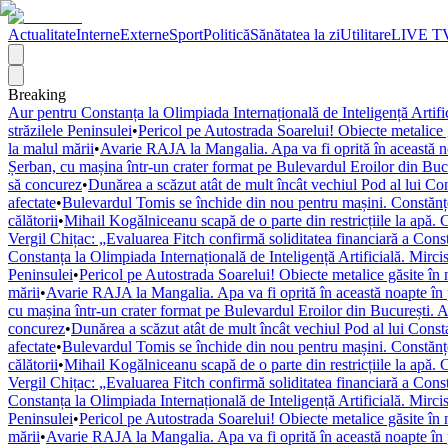
Actualitate
Interne
Externe
Sport
Politică
Sănătatea la zi
Utilitare
LIVE T
Breaking
Aur pentru Constanța la Olimpiada Internațională de Inteligență Artif
străzilele Peninsulei
•
Pericol pe Autostrada Soarelui! Obiecte metalice 
la malul mării
•
Avarie RAJA la Mangalia. Apa va fi oprită în această noa
Șerban, cu mașina într-un crater format pe Bulevardul Eroilor din Bucu
să concurez
•
Dunărea a scăzut atât de mult încât vechiul Pod al lui Cons
afectate
•
Bulevardul Tomis se închide din nou pentru mașini. Constănțeni
călătorii
•
Mihail Kogălniceanu scapă de o parte din restricțiile la apă. 
Vergil Chițac: „Evaluarea Fitch confirmă soliditatea financiară a Cons
Constanța la Olimpiada Internațională de Inteligență Artificială. Mirc
Peninsulei
•
Pericol pe Autostrada Soarelui! Obiecte metalice găsite în 
mării
•
Avarie RAJA la Mangalia. Apa va fi oprită în această noapte în pa
cu mașina într-un crater format pe Bulevardul Eroilor din București. A
concurez
•
Dunărea a scăzut atât de mult încât vechiul Pod al lui Constan
afectate
•
Bulevardul Tomis se închide din nou pentru mașini. Constănțeni
călătorii
•
Mihail Kogălniceanu scapă de o parte din restricțiile la apă. 
Vergil Chițac: „Evaluarea Fitch confirmă soliditatea financiară a Cons
Constanța la Olimpiada Internațională de Inteligență Artificială. Mirc
Peninsulei
•
Pericol pe Autostrada Soarelui! Obiecte metalice găsite în 
mării
•
Avarie RAJA la Mangalia. Apa va fi oprită în această noapte în pa