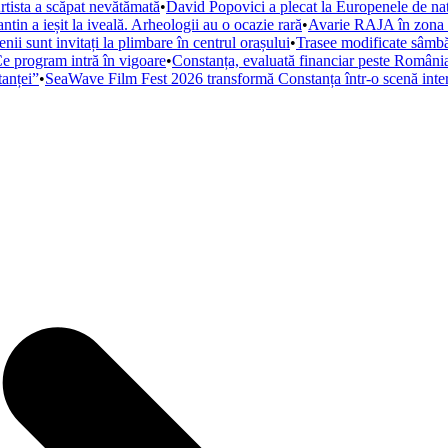
rtista a scăpat nevătămată
•
David Popovici a plecat la Europenele de nat
tin a ieșit la iveală. Arheologii au o ocazie rară
•
Avarie RAJA în zona H
i sunt invitați la plimbare în centrul orașului
•
Trasee modificate sâmbă
Ce program intră în vigoare
•
Constanța, evaluată financiar peste România: F
tanței”
•
SeaWave Film Fest 2026 transformă Constanța într-o scenă internaț