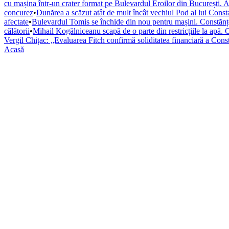
cu mașina într-un crater format pe Bulevardul Eroilor din București. A
concurez
•
Dunărea a scăzut atât de mult încât vechiul Pod al lui Constan
afectate
•
Bulevardul Tomis se închide din nou pentru mașini. Constănțeni
călătorii
•
Mihail Kogălniceanu scapă de o parte din restricțiile la apă. 
Vergil Chițac: „Evaluarea Fitch confirmă soliditatea financiară a Cons
Acasă