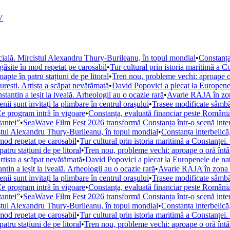
V
icială. Mircistul Alexandru Thury-Burileanu, în topul mondial
•
Constanța 
găsite în mod repetat pe carosabil
•
Tur cultural prin istoria maritimă a Co
pte în patru stațiuni de pe litoral
•
Tren nou, probleme vechi: aproape o 
rești. Artista a scăpat nevătămată
•
David Popovici a plecat la Europenel
tantin a ieșit la iveală. Arheologii au o ocazie rară
•
Avarie RAJA în zon
i sunt invitați la plimbare în centrul orașului
•
Trasee modificate sâmbă
Ce program intră în vigoare
•
Constanța, evaluată financiar peste România: F
tanței”
•
SeaWave Film Fest 2026 transformă Constanța într-o scenă internaț
istul Alexandru Thury-Burileanu, în topul mondial
•
Constanța interbelică,
mod repetat pe carosabil
•
Tur cultural prin istoria maritimă a Constanței. 
tru stațiuni de pe litoral
•
Tren nou, probleme vechi: aproape o oră întâ
rtista a scăpat nevătămată
•
David Popovici a plecat la Europenele de nat
tin a ieșit la iveală. Arheologii au o ocazie rară
•
Avarie RAJA în zona H
i sunt invitați la plimbare în centrul orașului
•
Trasee modificate sâmbă
Ce program intră în vigoare
•
Constanța, evaluată financiar peste România: F
tanței”
•
SeaWave Film Fest 2026 transformă Constanța într-o scenă internaț
istul Alexandru Thury-Burileanu, în topul mondial
•
Constanța interbelică,
mod repetat pe carosabil
•
Tur cultural prin istoria maritimă a Constanței. 
tru stațiuni de pe litoral
•
Tren nou, probleme vechi: aproape o oră întâ