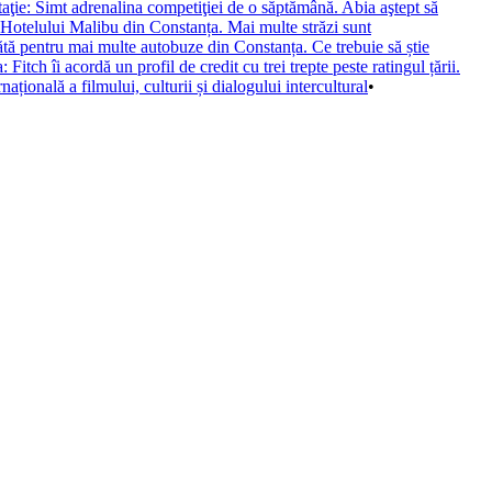
aţie: Simt adrenalina competiţiei de o săptămână. Abia aştept să
otelului Malibu din Constanța. Mai multe străzi sunt
tă pentru mai multe autobuze din Constanța. Ce trebuie să știe
itch îi acordă un profil de credit cu trei trepte peste ratingul țării.
ională a filmului, culturii și dialogului intercultural
•