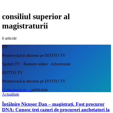
consiliul superior al
magistraturii
6
articole
DT
Promovează-ți afacerea pe DOTTO TV
Spoturi TV · Bannere online · Advertoriale
DOTTO TV
Promovează-ți afacerea pe DOTTO TV
Contactează-ne
→
publicitate
Actualitate
Întâlnire Nicușor Dan – magistrați. Fost procuror
DNA: Cunosc trei cazuri de procurori anchetatori la