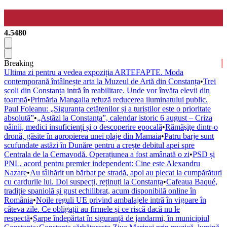
4.5480
Breaking
Ultima zi pentru a vedea expoziția ARTEFAPTE. Moda
contemporană întâlnește arta la Muzeul de Artă din Constanța
•
Trei
școli din Constanța intră în reabilitare. Unde vor învăța elevii din
toamnă
•
Primăria Mangalia refuză reducerea iluminatului public.
Paul Foleanu: „Siguranța cetățenilor și a turiștilor este o prioritate
absolută”
•
„Astăzi la Constanța”, calendar istoric 6 august – Criza
pâinii, medici insuficienți și o descoperire epocală
•
Rămăşiţe dintr-o
dronă, găsite în apropierea unei plaje din Mamaia
•
Patru barje sunt
scufundate astăzi în Dunăre pentru a crește debitul apei spre
Centrala de la Cernavodă. Operațiunea a fost amânată o zi
•
PSD și
PNL, acord pentru premier independent: Cine este Alexandru
Nazare
•
Au tâlhărit un bărbat pe stradă, apoi au plecat la cumpărături
cu cardurile lui. Doi suspecți, reținuți la Constanța
•
Cafeaua Baqué,
tradiție spaniolă și gust echilibrat, acum disponibilă online în
România
•
Noile reguli UE privind ambalajele intră în vigoare în
câteva zile. Ce obligații au firmele și ce riscă dacă nu le
respectă
•
Șarpe îndepărtat în siguranță de jandarmi, în municipiul