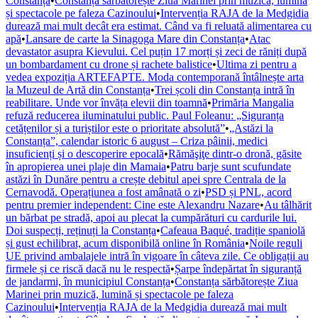
Constanța
•
Constanța sărbătorește Ziua Marinei prin muzică, lumină
și spectacole pe faleza Cazinoului
•
Intervenția RAJA de la Medgidia
durează mai mult decât era estimat. Când va fi reluată alimentarea cu
apă
•
Lansare de carte la Sinagoga Mare din Constanța
•
Atac
devastator asupra Kievului. Cel puțin 17 morți și zeci de răniți după
un bombardament cu drone și rachete balistice
•
Ultima zi pentru a
vedea expoziția ARTEFAPTE. Moda contemporană întâlnește arta
la Muzeul de Artă din Constanța
•
Trei școli din Constanța intră în
reabilitare. Unde vor învăța elevii din toamnă
•
Primăria Mangalia
refuză reducerea iluminatului public. Paul Foleanu: „Siguranța
cetățenilor și a turiștilor este o prioritate absolută”
•
„Astăzi la
Constanța”, calendar istoric 6 august – Criza pâinii, medici
insuficienți și o descoperire epocală
•
Rămăşiţe dintr-o dronă, găsite
în apropierea unei plaje din Mamaia
•
Patru barje sunt scufundate
astăzi în Dunăre pentru a crește debitul apei spre Centrala de la
Cernavodă. Operațiunea a fost amânată o zi
•
PSD și PNL, acord
pentru premier independent: Cine este Alexandru Nazare
•
Au tâlhărit
un bărbat pe stradă, apoi au plecat la cumpărături cu cardurile lui.
Doi suspecți, reținuți la Constanța
•
Cafeaua Baqué, tradiție spaniolă
și gust echilibrat, acum disponibilă online în România
•
Noile reguli
UE privind ambalajele intră în vigoare în câteva zile. Ce obligații au
firmele și ce riscă dacă nu le respectă
•
Șarpe îndepărtat în siguranță
de jandarmi, în municipiul Constanța
•
Constanța sărbătorește Ziua
Marinei prin muzică, lumină și spectacole pe faleza
Cazinoului
•
Intervenția RAJA de la Medgidia durează mai mult