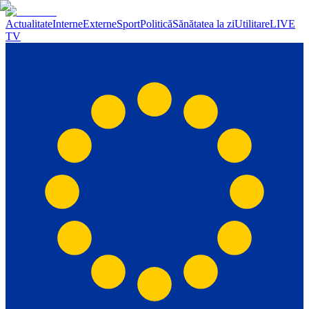
Actualitate
Interne
Externe
Sport
Politică
Sănătatea la zi
Utilitare
LIVE
TV