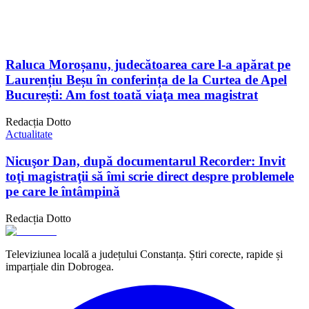
Raluca Moroșanu, judecătoarea care l-a apărat pe
Laurențiu Beșu în conferința de la Curtea de Apel
București: Am fost toată viaţa mea magistrat
Redacția Dotto
Actualitate
Nicuşor Dan, după documentarul Recorder: Invit
toţi magistraţii să îmi scrie direct despre problemele
pe care le întâmpină
Redacția Dotto
Televiziunea locală a județului Constanța. Știri corecte, rapide și
imparțiale din Dobrogea.