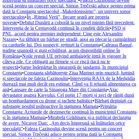
împreună să înlăturăm orice speculații”
•
Faleza Cazinoului devine
scenă pentru un concert special. Simon Trpčeski aduce pentru prima
dată la Constanța spectacolul „Makedonissimo”, un univers sonor
spectaculos
•
În „Ritmul Verii”, fiecare seară are propria
poveste
•
Debitul Dunării a coborât la un nivel minim fără precedent.
Intervenția de la Cernavodă continuă în condiții dificile
•
PSD și
PNL, acord pentru premier independent: Cine este Alexandru
Nazare
•
Au tâlhărit un bărbat pe stradă, apoi au plecat la cumpărături
cu cardurile lui. Doi suspecți, reținuți la Constanța
•
Cafeaua Baqué,
tradiție spaniolă și gust echilibrat, acum disponibilă online în
România
•
Noile reguli UE privind ambalajele intră în vigoare în
câteva zile. Ce obligații au firmele și ce riscă dacă nu le
respectă
•
Șarpe îndepărtat în siguranță de jandarmi, în municipiul
Constanța
•
Constanța sărbătorește Ziua Marinei prin muzică, lumină
și spectacole pe faleza Cazinoului
•
Intervenția RAJA de la Medgidia
durează mai mult decât era estimat. Când va fi reluată alimentarea cu
apă
•
Lansare de carte la Sinagoga Mare din Constanța
•
Atac
devastator asupra Kievului. Cel puțin 17 morți și zeci de răniți după
un bombardament cu drone și rachete balistice
•
Bărbați depistați cu
substanțe posibil psihoactive în stațiunea Mamaia
•
Primăria
Constanța: Acțiunile de dezinsecție continuă în municipiul Constanța
și în stațiunea Mamaia
•
Mirabela Grădinaru și-a publicat declarația
de avere. Nicușor Dan: „Am decis împreună să înlăturăm orice
speculații”
•
Faleza Cazinoului devine scenă pentru un concert
special. Simon Trpčeski aduce pentru prima dată la Constanța