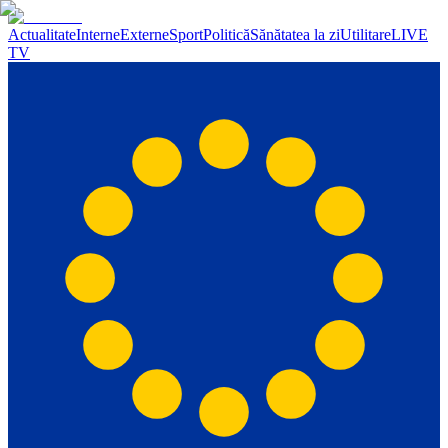
Actualitate
Interne
Externe
Sport
Politică
Sănătatea la zi
Utilitare
LIVE
TV