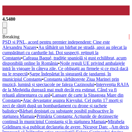
4.5480
Breaking
PSD și PNL, acord pentru premier independent: Cine este
Alexandru Nazare
•
Au tâlhărit un bărbat pe stradă, apoi au plecat la
cumpărături cu cardurile lui. Doi suspecți, reținuți la
Constanța
•
Cafeaua Baqué, tradiție spaniolă și gust echilibrat, acum
disponibilă online în România
•
Noile reguli UE privind ambalajele
intră în vigoare în câteva zile. Ce obligații au firmele și ce riscă dacă
nu le respectă
•
Șarpe îndepărtat în siguranță de jandarmi, în
municipiul Constanța
•
Constanța sărbătorește Ziua Marinei prin
muzică, lumină și spectacole pe faleza Cazinoului
•
Intervenția RAJA
de la Medgidia durează mai mult decât era estimat. Când va fi
reluată alimentarea cu apă
•
Lansare de carte la Sinagoga Mare din
Constanța
•
Atac devastator asupra Kievului. Cel puțin 17 morți și
zeci de răniți după un bombardament cu drone și rachete
balistice
•
Bărbați depistați cu substanțe posibil psihoactive în
stațiunea Mamaia
•
Primăria Constanța: Acțiunile de dezinsecție
continuă în municipiul Constanța și în stațiunea Mamaia
•
Mirabela
Grădinaru și-a publicat declarația de avere. Nicușor Dan: „Am decis