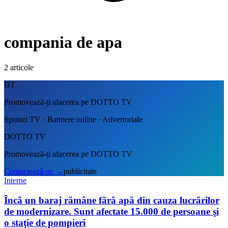
compania de apa
2
articole
DT
Promovează-ți afacerea pe DOTTO TV
Spoturi TV · Bannere online · Advertoriale
DOTTO TV
Promovează-ți afacerea pe DOTTO TV
Contactează-ne
→
publicitate
Interne
Încă un baraj rămâne fără apă din cauza lucrărilor
de modernizare. Sunt afectate 15.000 de persoane şi
o staţie de pompieri