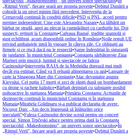
spectacolul „Makedonissimo”, un univers sonor spectaculos
•
În
„Ritmul Verii”, fiecare seară are propria poveste
•
Debitul Dunării a
coborât la un nivel minim fără precedent. Intervenția de la
Cernavodă continuă în condiții dificile
•
PSD și PNL, acord pentru
premier independent: Cine este Alexandru Nazare
•
Au tâlhărit un
bărbat pe stradă, apoi au plecat la cumpărături cu cardurile lui. Doi
suspecți, reținuți la Constanța
•
Cafeaua Baqué, tradiție spaniolă și
gust echilibrat, acum disponibilă online în România
•
Noile reguli UE
privind ambalajele intră în vigoare în câteva zile. Ce obligații au
firmele și ce riscă dacă nu le respectă
•
Șarpe îndepărtat în siguranță
de jandarmi, în municipiul Constanța
•
Constanța sărbătorește Ziua
Marinei prin muzică, lumină și spectacole pe faleza
Cazinoului
•
Intervenția RAJA de la Medgidia durează mai mult
decât era estimat. Când va fi reluată alimentarea cu apă
•
Lansare de
carte la Sinagoga Mare din Constanța
•
Atac devastator asupra
Kievului. Cel puțin 17 morți și zeci de răniți după un bombardament
cu drone și rachete balistice
•
Bărbați depistați cu substanțe posibil
psihoactive în stațiunea Mamaia
•
Primăria Constanța: Acțiunile de
dezinsecție continuă în municipiul Constanța și în stațiunea
Mamaia
•
Mirabela Grădinaru și-a publicat declarația de avere.
Nicușor Dan: „Am decis împreună să înlăturăm orice
speculații”
•
Faleza Cazinoului devine scenă pentru un concert
special. Simon Trpčeski aduce pentru prima dată la Constanța
spectacolul „Makedonissimo”, un univers sonor spectaculos
•
În
„Ritmul Verii”, fiecare seară are propria poveste
•
Debitul Dunării a