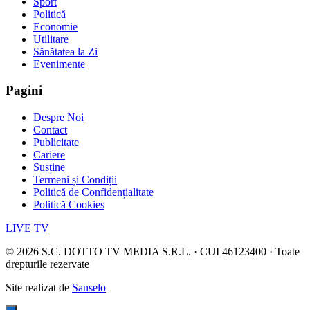
Sport
Politică
Economie
Utilitare
Sănătatea la Zi
Evenimente
Pagini
Despre Noi
Contact
Publicitate
Cariere
Susține
Termeni și Condiții
Politică de Confidențialitate
Politică Cookies
LIVE TV
©
2026
S.C. DOTTO TV MEDIA S.R.L. · CUI 46123400 · Toate
drepturile rezervate
Site realizat de
Sanselo