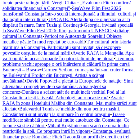
trepte peste ratingul țării. Vergil Chițac: „Evaluarea Fitch confirmă
soliditatea financiară a Constanței”
•
SeaWave Film Fest 2026
transformă Constanța într-o scenă internațională a filmului, culturii și
dialogului intercultural
•
UPDATE. Alertă după ce o persoană ar fi
dispărut în mare, între Tuzla și Costinești
•
Georgia, invitată specială
la SeaWave Film Fest 2026: film, patrimoniu UNESCO și dialog
cultural la Constanța
•
Pericol pe Autostrada Soarelui! Obiecte
metalice găsite în mod repetat pe carosabil
•
Tur cultural prin istoria
maritimă a Constanței. Participanții sunt invitați să descopere
poveștile orașului de la malul mării
•
Avarie RAJA la Mangalia. Apa
va fi oprită în această noapte în patru stațiuni de pe litoral
•
Tren nou,
probleme vechi: aproape o oră întârziere și căldură în prima cursă
București – Brașov
•
Carmen Șerban, cu mașina într-un crater format
pe Bulevardul Eroilor din București. Artista a scăpat
nevătămată
•
David Popovici a plecat la Europenele de nataţie: Simt
adrenalina competiţiei de o săptămână. Abia aştept să
concurez
•
Dunărea a scăzut atât de mult încât vechiul Pod al lui
Constantin a ieșit la iveală. Arheologii au o ocazie rară
•
Avarie
RAJA în zona Hotelului Malibu din Constanța. Mai multe străzi sunt
afectate
•
Bulevardul Tomis se închide din nou pentru mașini.
Constănțenii sunt invitați la plimbare în centrul orașului
•
Trasee
modificate sâmbătă pentru mai multe autobuze din Constanța. Ce
trebuie să știe călătorii
•
Mihail Kogălniceanu scapă de o parte din
restricțiile la apă. Ce program intră în vigoare
•
Constanța, evaluată
financiar peste România: Fitch îi acordă un profil de credit cu trei