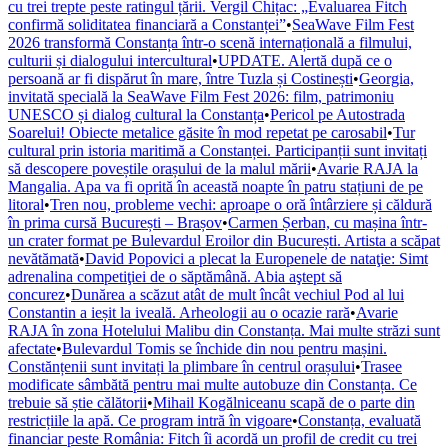
cu trei trepte peste ratingul țării. Vergil Chițac: „Evaluarea Fitch
confirmă soliditatea financiară a Constanței”
•
SeaWave Film Fest
2026 transformă Constanța într-o scenă internațională a filmului,
culturii și dialogului intercultural
•
UPDATE. Alertă după ce o
persoană ar fi dispărut în mare, între Tuzla și Costinești
•
Georgia,
invitată specială la SeaWave Film Fest 2026: film, patrimoniu
UNESCO și dialog cultural la Constanța
•
Pericol pe Autostrada
Soarelui! Obiecte metalice găsite în mod repetat pe carosabil
•
Tur
cultural prin istoria maritimă a Constanței. Participanții sunt invitați
să descopere poveștile orașului de la malul mării
•
Avarie RAJA la
Mangalia. Apa va fi oprită în această noapte în patru stațiuni de pe
litoral
•
Tren nou, probleme vechi: aproape o oră întârziere și căldură
în prima cursă București – Brașov
•
Carmen Șerban, cu mașina într-
un crater format pe Bulevardul Eroilor din București. Artista a scăpat
nevătămată
•
David Popovici a plecat la Europenele de nataţie: Simt
adrenalina competiţiei de o săptămână. Abia aştept să
concurez
•
Dunărea a scăzut atât de mult încât vechiul Pod al lui
Constantin a ieșit la iveală. Arheologii au o ocazie rară
•
Avarie
RAJA în zona Hotelului Malibu din Constanța. Mai multe străzi sunt
afectate
•
Bulevardul Tomis se închide din nou pentru mașini.
Constănțenii sunt invitați la plimbare în centrul orașului
•
Trasee
modificate sâmbătă pentru mai multe autobuze din Constanța. Ce
trebuie să știe călătorii
•
Mihail Kogălniceanu scapă de o parte din
restricțiile la apă. Ce program intră în vigoare
•
Constanța, evaluată
financiar peste România: Fitch îi acordă un profil de credit cu trei