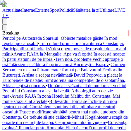
Actualitate
Interne
Externe
Sport
Politică
Sănătatea la zi
Utilitare
LIVE
TV
Breaking
Pericol pe Autostrada Soarelui! Obiecte metalice găsite în mod
repetat pe carosabil
•
Tur cultural prin istoria maritimă a Constanței.
Participanții sunt invitați să descopere poveștile orașului de la malul
mării
•
Avarie RAJA la Mangalia. Apa va fi oprită în această noapte
în patru stațiuni de pe litoral
•
Tren nou, probleme vechi: aproape o
oră întârziere și căldură în prima cursă București – Brașov
•
Carmen
Șerban, cu mașina într-un crater format pe Bulevardul Eroilor din
București. Artista a scăpat nevătămată
•
David Popovici a plecat la
Europenele de nataţie: Simt adrenalina competiţiei de o săptămână.
Abia aştept să concurez
•
Dunărea a scăzut atât de mult încât vechiul
Pod al lui Constantin a ieșit la iveală. Arheologii au o ocazie
rară
•
Avarie RAJA în zona Hotelului Malibu din Constanța. Mai
multe străzi sunt afectate
•
Bulevardul Tomis se închide din nou
pentru mașini. Constănțenii sunt invitați la plimbare în centrul
orașului
•
Trasee modificate sâmbătă pentru mai multe autobuze din
Constanța. Ce trebuie să știe călătorii
•
Mihail Kogălniceanu scapă de
o parte din restricțiile la apă. Ce program intră în vigoare
•
Constanța,
evaluată financiar peste România: Fitch îi acordă un profil de credit