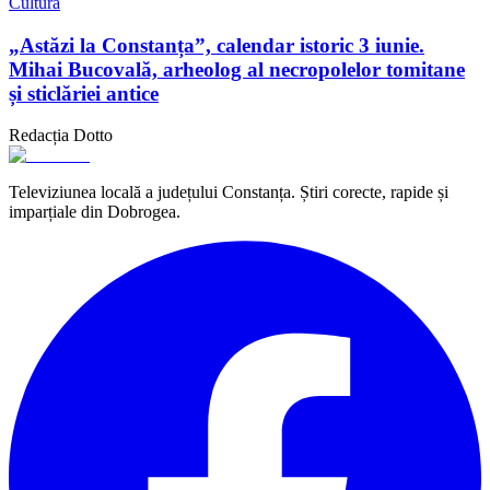
Cultură
„Astăzi la Constanța”, calendar istoric 3 iunie.
Mihai Bucovală, arheolog al necropolelor tomitane
și sticlăriei antice
Redacția Dotto
Televiziunea locală a județului Constanța. Știri corecte, rapide și
imparțiale din Dobrogea.