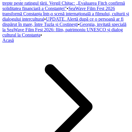
trepte peste ratingul țării. Vergil Chițac: „Evaluarea Fitch confirmă
soliditatea financiară a Constanței”
•
SeaWave Film Fest 2026
transformă Constanța într-o scenă internațională a filmului, culturii și
dialogului intercultural
•
UPDATE. Alertă după ce o persoană ar fi
dispărut în mare, între Tuzla și Costinești
•
Georgia, invitată specială
la SeaWave Film Fest 2026: film, patrimoniu UNESCO și dialog
cultural la Constanța
•
Acasă