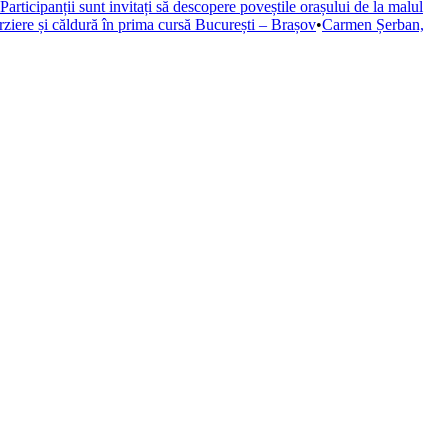
Participanții sunt invitați să descopere poveștile orașului de la malul
rziere și căldură în prima cursă București – Brașov
•
Carmen Șerban,