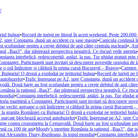
V
riul bulgar
•
Record de turiști pe litoral în acest weekend. Peste 200.000
2, spre Constanța, după un accident cu șase mașini
•
Canicula continuă 
 scufundate pentru a crește debitul de apă către centrala nucleară
•
„Ast
ul „Baa3”, dar păstrează perspectiva negativă. Ce riscuri vede agenția
nstanța interbelică, redescoperită, astăzi, la pas. Tur ghidat gratuit prin 
Constanței. Participanții sunt invitați să descopere poveștile orașului de 
 o oră întârziere și căldură în prima cursă București – Brașov
•
Carmen Ș
 Bulgaria! O dronă a explodat pe teritoriul bulgar
•
Record de turiști pe 
 autobuzelor
•
Trafic îngreunat pe A2, spre Constanța, după un accident 
vodă. Două barje au fost scufundate pentru a crește debitul de apă către
mânia la ratingul „Baa3”, dar păstrează perspectiva negativă. Ce riscu
 mondial
•
Constanța interbelică, redescoperită, astăzi, la pas. Tur ghidat g
storia maritimă a Constanței. Participanții sunt invitați să descopere pove
e vechi: aproape o oră întârziere și căldură în prima cursă București –
 la granița României cu Bulgaria! O dronă a explodat pe teritoriul bulg
e parcate blochează accesul autobuzelor
•
Trafic îngreunat pe A2, spre Co
nție contra cronometru la Cernavodă. Două barje au fost scufundate pent
urmă cu 100 de ani
•
Moody’s menține România la ratingul „Baa3”, dar păs
istul Alexandru Thury-Burileanu, în topul mondial
•
Constanța interbelică,