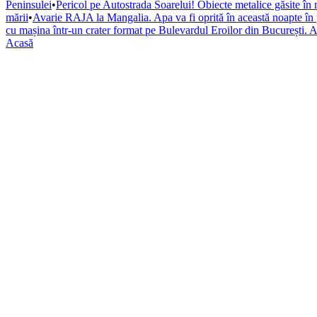
Peninsulei
•
Pericol pe Autostrada Soarelui! Obiecte metalice găsite în 
mării
•
Avarie RAJA la Mangalia. Apa va fi oprită în această noapte în pa
cu mașina într-un crater format pe Bulevardul Eroilor din București. A
Acasă