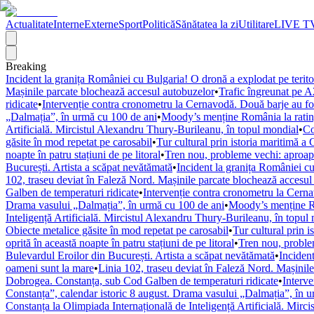
Actualitate
Interne
Externe
Sport
Politică
Sănătatea la zi
Utilitare
LIVE T
Breaking
Incident la granița României cu Bulgaria! O dronă a explodat pe terito
Mașinile parcate blochează accesul autobuzelor
•
Trafic îngreunat pe A
ridicate
•
Intervenție contra cronometru la Cernavodă. Două barje au fost
„Dalmația”, în urmă cu 100 de ani
•
Moody’s menține România la rating
Artificială. Mircistul Alexandru Thury-Burileanu, în topul mondial
•
Co
găsite în mod repetat pe carosabil
•
Tur cultural prin istoria maritimă a 
noapte în patru stațiuni de pe litoral
•
Tren nou, probleme vechi: aproape
București. Artista a scăpat nevătămată
•
Incident la granița României cu
102, traseu deviat în Faleză Nord. Mașinile parcate blochează accesul
Galben de temperaturi ridicate
•
Intervenție contra cronometru la Cerna
Drama vasului „Dalmația”, în urmă cu 100 de ani
•
Moody’s menține Ro
Inteligență Artificială. Mircistul Alexandru Thury-Burileanu, în topul
Obiecte metalice găsite în mod repetat pe carosabil
•
Tur cultural prin i
oprită în această noapte în patru stațiuni de pe litoral
•
Tren nou, problem
Bulevardul Eroilor din București. Artista a scăpat nevătămată
•
Incident
oameni sunt la mare
•
Linia 102, traseu deviat în Faleză Nord. Mașinil
Dobrogea. Constanța, sub Cod Galben de temperaturi ridicate
•
Interve
Constanța”, calendar istoric 8 august. Drama vasului „Dalmația”, în 
Constanța la Olimpiada Internațională de Inteligență Artificială. Mirc