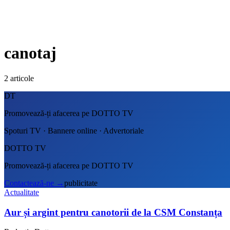
canotaj
2
articole
DT
Promovează-ți afacerea pe DOTTO TV
Spoturi TV · Bannere online · Advertoriale
DOTTO TV
Promovează-ți afacerea pe DOTTO TV
Contactează-ne
→
publicitate
Actualitate
Aur și argint pentru canotorii de la CSM Constanța