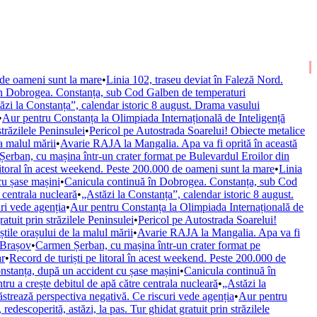
 de oameni sunt la mare
•
Linia 102, traseu deviat în Faleză Nord.
în Dobrogea. Constanța, sub Cod Galben de temperaturi
ăzi la Constanța”, calendar istoric 8 august. Drama vasului
•
Aur pentru Constanța la Olimpiada Internațională de Inteligență
străzilele Peninsulei
•
Pericol pe Autostrada Soarelui! Obiecte metalice
la malul mării
•
Avarie RAJA la Mangalia. Apa va fi oprită în această
erban, cu mașina într-un crater format pe Bulevardul Eroilor din
litoral în acest weekend. Peste 200.000 de oameni sunt la mare
•
Linia
cu șase mașini
•
Canicula continuă în Dobrogea. Constanța, sub Cod
 centrala nucleară
•
„Astăzi la Constanța”, calendar istoric 8 august.
ri vede agenția
•
Aur pentru Constanța la Olimpiada Internațională de
ratuit prin străzilele Peninsulei
•
Pericol pe Autostrada Soarelui!
știle orașului de la malul mării
•
Avarie RAJA la Mangalia. Apa va fi
 Brașov
•
Carmen Șerban, cu mașina într-un crater format pe
ar
•
Record de turiști pe litoral în acest weekend. Peste 200.000 de
nstanța, după un accident cu șase mașini
•
Canicula continuă în
ru a crește debitul de apă către centrala nucleară
•
„Astăzi la
trează perspectiva negativă. Ce riscuri vede agenția
•
Aur pentru
 redescoperită, astăzi, la pas. Tur ghidat gratuit prin străzilele