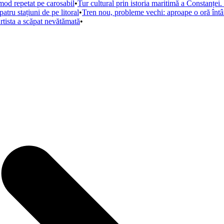
mod repetat pe carosabil
•
Tur cultural prin istoria maritimă a Constanței. 
tru stațiuni de pe litoral
•
Tren nou, probleme vechi: aproape o oră întâ
rtista a scăpat nevătămată
•