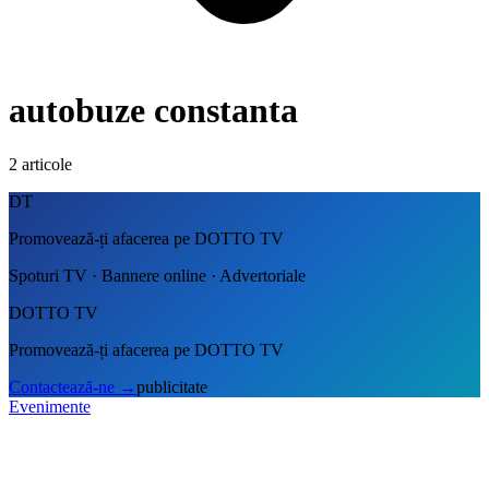
autobuze constanta
2
articole
DT
Promovează-ți afacerea pe DOTTO TV
Spoturi TV · Bannere online · Advertoriale
DOTTO TV
Promovează-ți afacerea pe DOTTO TV
Contactează-ne
→
publicitate
Evenimente