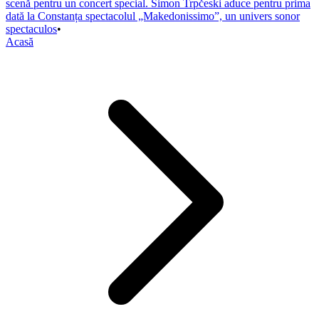
scenă pentru un concert special. Simon Trpčeski aduce pentru prima
dată la Constanța spectacolul „Makedonissimo”, un univers sonor
spectaculos
•
Acasă