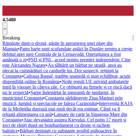
4.5480
Breaking
Rămăşiţe dintr-o dronă, găsite în apropierea unei plaje din
Mamaia
•
Patru barje sunt scufundate astăzi în Dunăre pentru a crește
debitul apei spre Centrala de la Cernavodă. Operațiunea a fost
amânată o zi
•
PSD și PNL, acord pentru premier independent: Cine
este Alexandru Nazare
•
Au tâlhărit un bărbat pe stradă, apoi au
plecat la cumpărături cu cardurile lui. Doi suspecți, reținuți la
Constanța
•
Cafeaua Baqué, tradiție spaniolă și gust echilibrat, acum
disponibilă online în România
•
Noile reguli UE privind ambalajele
intră în vigoare în câteva zile. Ce obligații au firmele și ce riscă dacă
nu le respectă
•
Șarpe îndepărtat în siguranță de jandarmi, în
municipiul Constanța
•
Constanța sărbătorește Ziua Marinei prin
muzică, lumină și spectacole pe faleza Cazinoului
•
Intervenția RAJA
de la Medgidia durează mai mult decât era estimat. Când va fi
reluată alimentarea cu apă
•
Lansare de carte la Sinagoga Mare din
Constanța
•
Atac devastator asupra Kievului. Cel puțin 17 morți și
zeci de răniți după un bombardament cu drone și rachete
balistice
•
Bărbați depistați cu substanțe posibil psihoactive în