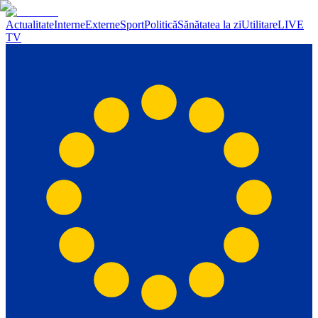
Actualitate
Interne
Externe
Sport
Politică
Sănătatea la zi
Utilitare
LIVE
TV