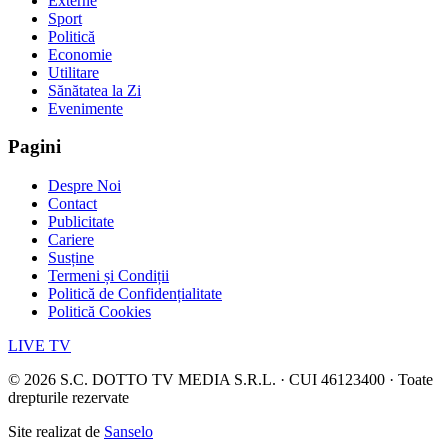
Externe
Sport
Politică
Economie
Utilitare
Sănătatea la Zi
Evenimente
Pagini
Despre Noi
Contact
Publicitate
Cariere
Susține
Termeni și Condiții
Politică de Confidențialitate
Politică Cookies
LIVE TV
©
2026
S.C. DOTTO TV MEDIA S.R.L. · CUI 46123400 · Toate
drepturile rezervate
Site realizat de
Sanselo