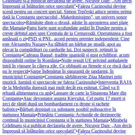
Grădinaru și-a publicat declarația de avere. Nicușor Dan: „Am decis
împreună să înlăturăm orice speculații”
•
Faleza Cazinoului devine
scenă pentru un concert special. Simon Trpčeski aduce pentru prima
dată la Constanța spectacolul „Makedonissimo”, un univers sonor
spectaculos
•
Rămăşiţe dintr-o dronă, găsite în apropierea unei plaje
din Mamaia
•
Patru barje sunt scufundate astăzi în Dunăre pentru a
crește debitul apei spre Centrala de la Cernavodă. Operațiunea a fost
amânată o zi
•
PSD și PNL, acord pentru premier independent: Cine
este Alexandru Nazare
•
Au tâlhărit un bărbat pe stradă, apoi au
plecat la cumpărături cu cardurile lui. Doi suspecți, reținuți la
Constanța
•
Cafeaua Baqué, tradiție spaniolă și gust echilibrat, acum
disponibilă online în România
•
Noile reguli UE privind ambalajele
intră în vigoare în câteva zile. Ce obligații au firmele și ce riscă dacă
nu le respectă
•
Șarpe îndepărtat în siguranță de jandarmi, în
municipiul Constanța
•
Constanța sărbătorește Ziua Marinei prin
muzică, lumină și spectacole pe faleza Cazinoului
•
Intervenția RAJA
de la Medgidia durează mai mult decât era estimat. Când va fi
reluată alimentarea cu apă
•
Lansare de carte la Sinagoga Mare din
Constanța
•
Atac devastator asupra Kievului. Cel puțin 17 morți și
zeci de răniți după un bombardament cu drone și rachete
balistice
•
Bărbați depistați cu substanțe posibil psihoactive în
stațiunea Mamaia
•
Primăria Constanța: Acțiunile de dezinsecție
continuă în municipiul Constanța și în stațiunea Mamaia
•
Mirabela
Grădinaru și-a publicat declarația de avere. Nicușor Dan: „Am decis
împreună să înlăturăm orice speculații”
•
Faleza Cazinoului devine