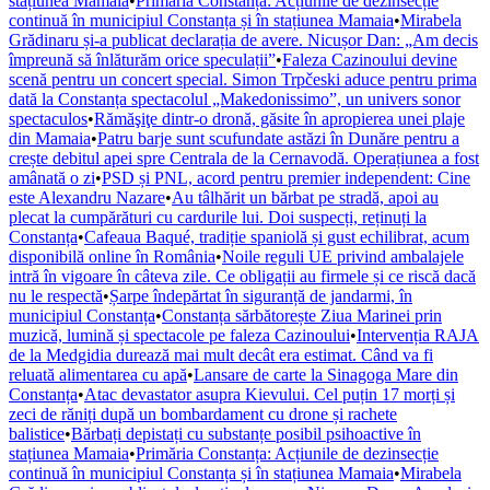
stațiunea Mamaia
•
Primăria Constanța: Acțiunile de dezinsecție
continuă în municipiul Constanța și în stațiunea Mamaia
•
Mirabela
Grădinaru și-a publicat declarația de avere. Nicușor Dan: „Am decis
împreună să înlăturăm orice speculații”
•
Faleza Cazinoului devine
scenă pentru un concert special. Simon Trpčeski aduce pentru prima
dată la Constanța spectacolul „Makedonissimo”, un univers sonor
spectaculos
•
Rămăşiţe dintr-o dronă, găsite în apropierea unei plaje
din Mamaia
•
Patru barje sunt scufundate astăzi în Dunăre pentru a
crește debitul apei spre Centrala de la Cernavodă. Operațiunea a fost
amânată o zi
•
PSD și PNL, acord pentru premier independent: Cine
este Alexandru Nazare
•
Au tâlhărit un bărbat pe stradă, apoi au
plecat la cumpărături cu cardurile lui. Doi suspecți, reținuți la
Constanța
•
Cafeaua Baqué, tradiție spaniolă și gust echilibrat, acum
disponibilă online în România
•
Noile reguli UE privind ambalajele
intră în vigoare în câteva zile. Ce obligații au firmele și ce riscă dacă
nu le respectă
•
Șarpe îndepărtat în siguranță de jandarmi, în
municipiul Constanța
•
Constanța sărbătorește Ziua Marinei prin
muzică, lumină și spectacole pe faleza Cazinoului
•
Intervenția RAJA
de la Medgidia durează mai mult decât era estimat. Când va fi
reluată alimentarea cu apă
•
Lansare de carte la Sinagoga Mare din
Constanța
•
Atac devastator asupra Kievului. Cel puțin 17 morți și
zeci de răniți după un bombardament cu drone și rachete
balistice
•
Bărbați depistați cu substanțe posibil psihoactive în
stațiunea Mamaia
•
Primăria Constanța: Acțiunile de dezinsecție
continuă în municipiul Constanța și în stațiunea Mamaia
•
Mirabela