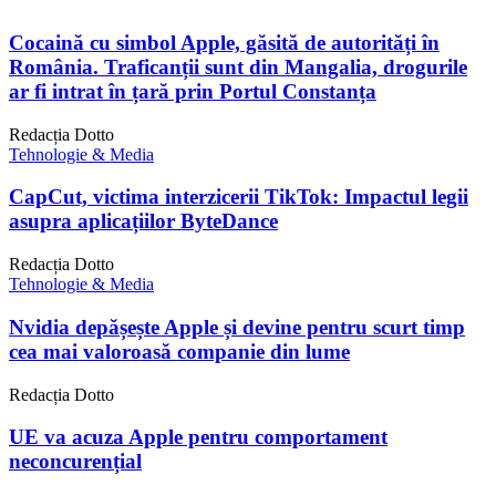
Cocaină cu simbol Apple, găsită de autorități în
România. Traficanții sunt din Mangalia, drogurile
ar fi intrat în țară prin Portul Constanța
Redacția Dotto
Tehnologie & Media
CapCut, victima interzicerii TikTok: Impactul legii
asupra aplicațiilor ByteDance
Redacția Dotto
Tehnologie & Media
Nvidia depășește Apple și devine pentru scurt timp
cea mai valoroasă companie din lume
Redacția Dotto
UE va acuza Apple pentru comportament
neconcurențial