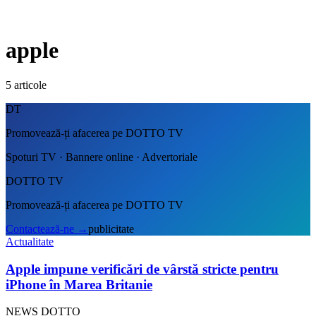
apple
5
articole
DT
Promovează-ți afacerea pe DOTTO TV
Spoturi TV · Bannere online · Advertoriale
DOTTO TV
Promovează-ți afacerea pe DOTTO TV
Contactează-ne
→
publicitate
Actualitate
Apple impune verificări de vârstă stricte pentru
iPhone în Marea Britanie
NEWS DOTTO