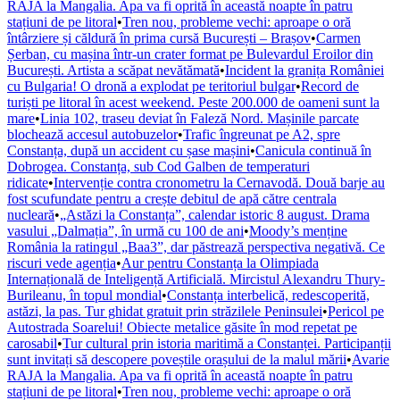
RAJA la Mangalia. Apa va fi oprită în această noapte în patru
stațiuni de pe litoral
•
Tren nou, probleme vechi: aproape o oră
întârziere și căldură în prima cursă București – Brașov
•
Carmen
Șerban, cu mașina într-un crater format pe Bulevardul Eroilor din
București. Artista a scăpat nevătămată
•
Incident la granița României
cu Bulgaria! O dronă a explodat pe teritoriul bulgar
•
Record de
turiști pe litoral în acest weekend. Peste 200.000 de oameni sunt la
mare
•
Linia 102, traseu deviat în Faleză Nord. Mașinile parcate
blochează accesul autobuzelor
•
Trafic îngreunat pe A2, spre
Constanța, după un accident cu șase mașini
•
Canicula continuă în
Dobrogea. Constanța, sub Cod Galben de temperaturi
ridicate
•
Intervenție contra cronometru la Cernavodă. Două barje au
fost scufundate pentru a crește debitul de apă către centrala
nucleară
•
„Astăzi la Constanța”, calendar istoric 8 august. Drama
vasului „Dalmația”, în urmă cu 100 de ani
•
Moody’s menține
România la ratingul „Baa3”, dar păstrează perspectiva negativă. Ce
riscuri vede agenția
•
Aur pentru Constanța la Olimpiada
Internațională de Inteligență Artificială. Mircistul Alexandru Thury-
Burileanu, în topul mondial
•
Constanța interbelică, redescoperită,
astăzi, la pas. Tur ghidat gratuit prin străzilele Peninsulei
•
Pericol pe
Autostrada Soarelui! Obiecte metalice găsite în mod repetat pe
carosabil
•
Tur cultural prin istoria maritimă a Constanței. Participanții
sunt invitați să descopere poveștile orașului de la malul mării
•
Avarie
RAJA la Mangalia. Apa va fi oprită în această noapte în patru
stațiuni de pe litoral
•
Tren nou, probleme vechi: aproape o oră