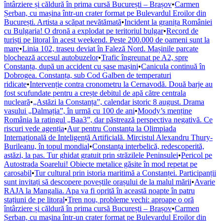
întârziere și căldură în prima cursă București – Brașov
•
Carmen
Șerban, cu mașina într-un crater format pe Bulevardul Eroilor din
București. Artista a scăpat nevătămată
•
Incident la granița României
cu Bulgaria! O dronă a explodat pe teritoriul bulgar
•
Record de
turiști pe litoral în acest weekend. Peste 200.000 de oameni sunt la
mare
•
Linia 102, traseu deviat în Faleză Nord. Mașinile parcate
blochează accesul autobuzelor
•
Trafic îngreunat pe A2, spre
Constanța, după un accident cu șase mașini
•
Canicula continuă în
Dobrogea. Constanța, sub Cod Galben de temperaturi
ridicate
•
Intervenție contra cronometru la Cernavodă. Două barje au
fost scufundate pentru a crește debitul de apă către centrala
nucleară
•
„Astăzi la Constanța”, calendar istoric 8 august. Drama
vasului „Dalmația”, în urmă cu 100 de ani
•
Moody’s menține
România la ratingul „Baa3”, dar păstrează perspectiva negativă. Ce
riscuri vede agenția
•
Aur pentru Constanța la Olimpiada
Internațională de Inteligență Artificială. Mircistul Alexandru Thury-
Burileanu, în topul mondial
•
Constanța interbelică, redescoperită,
astăzi, la pas. Tur ghidat gratuit prin străzilele Peninsulei
•
Pericol pe
Autostrada Soarelui! Obiecte metalice găsite în mod repetat pe
carosabil
•
Tur cultural prin istoria maritimă a Constanței. Participanții
sunt invitați să descopere poveștile orașului de la malul mării
•
Avarie
RAJA la Mangalia. Apa va fi oprită în această noapte în patru
stațiuni de pe litoral
•
Tren nou, probleme vechi: aproape o oră
întârziere și căldură în prima cursă București – Brașov
•
Carmen
Șerban, cu mașina într-un crater format pe Bulevardul Eroilor din