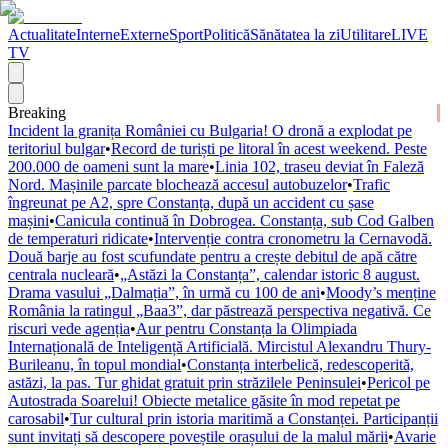
Actualitate
Interne
Externe
Sport
Politică
Sănătatea la zi
Utilitare
LIVE
TV
Breaking
Incident la granița României cu Bulgaria! O dronă a explodat pe
teritoriul bulgar
•
Record de turiști pe litoral în acest weekend. Peste
200.000 de oameni sunt la mare
•
Linia 102, traseu deviat în Faleză
Nord. Mașinile parcate blochează accesul autobuzelor
•
Trafic
îngreunat pe A2, spre Constanța, după un accident cu șase
mașini
•
Canicula continuă în Dobrogea. Constanța, sub Cod Galben
de temperaturi ridicate
•
Intervenție contra cronometru la Cernavodă.
Două barje au fost scufundate pentru a crește debitul de apă către
centrala nucleară
•
„Astăzi la Constanța”, calendar istoric 8 august.
Drama vasului „Dalmația”, în urmă cu 100 de ani
•
Moody’s menține
România la ratingul „Baa3”, dar păstrează perspectiva negativă. Ce
riscuri vede agenția
•
Aur pentru Constanța la Olimpiada
Internațională de Inteligență Artificială. Mircistul Alexandru Thury-
Burileanu, în topul mondial
•
Constanța interbelică, redescoperită,
astăzi, la pas. Tur ghidat gratuit prin străzilele Peninsulei
•
Pericol pe
Autostrada Soarelui! Obiecte metalice găsite în mod repetat pe
carosabil
•
Tur cultural prin istoria maritimă a Constanței. Participanții
sunt invitați să descopere poveștile orașului de la malul mării
•
Avarie