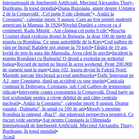
Internațională de Inteligență Artificială. Mircistul Alexandru Thury-
Burileanu, în topul mondial
•
Diana Buzoianu, anunț despre Unitatea
2 de la Cernavodă: „Cel puțin 9 zile câștigate”
•
„Astăzi la
Constanța”, calendar istoric 9 august. Cum au fost primiți studenții
americani la Mamaia, în 1926
•
Nivelul Dunării a crescut cu 4
centimetri. Radu Miruță: „Am câștigat cel puțin 9 zile”
•
Reacția
Ucrainei după explozia dronei în Bulgaria, la doar 100 de metri de
granița cu România. Ce spun autoritățile de la Kiev
•
Cod galben de
vânt pe litoral! Rafalele pot ajunge la 70 km/h
•
Tânără de 19 ani,
lovită de tren în gara din Mangalia. Avea căști în urechi
•
Incident la
granița României cu Bulgaria! O dronă a explodat pe teritoriul
bulgar
•
Record de turiști pe litoral în acest weekend. Peste 200.000
de oameni sunt la mare
•
Linia 102, traseu deviat în Faleză Nord.
Mașinile parcate blochează accesul autobuzelor
•
Trafic îngreunat pe
A2, spre Constanța, după un accident cu șase mașini
•
Canicula
continuă în Dobrogea. Constanța, sub Cod Galben de temperaturi
ridicate
•
Intervenție contra cronometru la Cernavodă. Două barje au
fost scufundate pentru a crește debitul de apă către centrala
nucleară
•
„Astăzi la Constanța”, calendar istoric 8 august. Drama
vasului „Dalmația”, în urmă cu 100 de ani
•
Moody’s menține
România la ratingul „Baa3”, dar păstrează perspectiva negativă. Ce
riscuri vede agenția
•
Aur pentru Constanța la Olimpiada
Internațională de Inteligență Artificială. Mircistul Alexandru Thury-
Burileanu, în topul mondial
•
Acasă