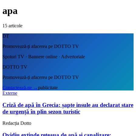
apa
15
articole
DT
Promovează-ți afacerea pe DOTTO TV
Spoturi TV · Bannere online · Advertoriale
DOTTO TV
Promovează-ți afacerea pe DOTTO TV
Contactează-ne
→
publicitate
Externe
Criză de apă în Grecia: șapte insule au declarat stare
de urgență în plin sezon turistic
Redacția Dotto
Ovidiu extinde rețeaua de apă și canalizare: