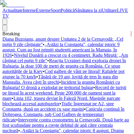
Actualitate
Interne
Externe
Sport
Politică
Sănătatea la zi
Utilitare
LIVE
TV
Breaking
Diana Buzoianu, anunț despre Unitatea 2 de la Cernavodă: „Cel
puțin 9 zile câștigate”
•
„Astăzi la Constanța”, calendar istoric 9
august. Cum au fost primiți studenții americani la Mamaia, în
1926
•
Nivelul Dunării a crescut cu 4 centimetri. Radu Miruță: „Am
câștigat cel puțin 9 zile”
•
Reacția Ucrainei după explozia dronei în
Bulgaria, la doar 100 de metri de granița cu România. Ce spun
autoritățile de la Kiev
•
Cod galben de vânt pe litoral! Rafalele pot
ajunge la 70 km/h
•
Tânără de 19 ani, lovită de tren în gara din
Mangalia. Avea căști în urechi
•
Incident la granița României cu
Bulgaria! O dronă a explodat pe teritoriul bulgar
•
Record de turiști
pe litoral în acest weekend. Peste 200.000 de oameni sunt la
mare
•
Linia 102, traseu deviat în Faleză Nord. Mașinile parcate
blochează accesul autobuzelor
•
Trafic îngreunat pe A2, spre
Constanța, după un accident cu șase mașini
•
Canicula continuă în
Dobrogea. Constanța, sub Cod Galben de temperaturi
ridicate
•
Intervenție contra cronometru la Cernavodă. Două barje au
fost scufundate pentru a crește debitul de apă către centrala
nucleară
•
„Astăzi la Constanța”, calendar istoric 8 august. Drama