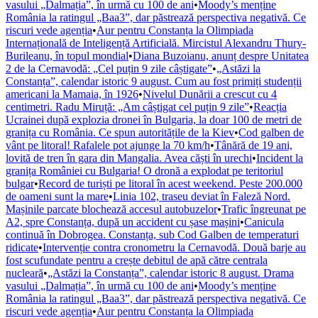
vasului „Dalmația”, în urmă cu 100 de ani
•
Moody’s menține
România la ratingul „Baa3”, dar păstrează perspectiva negativă. Ce
riscuri vede agenția
•
Aur pentru Constanța la Olimpiada
Internațională de Inteligență Artificială. Mircistul Alexandru Thury-
Burileanu, în topul mondial
•
Diana Buzoianu, anunț despre Unitatea
2 de la Cernavodă: „Cel puțin 9 zile câștigate”
•
„Astăzi la
Constanța”, calendar istoric 9 august. Cum au fost primiți studenții
americani la Mamaia, în 1926
•
Nivelul Dunării a crescut cu 4
centimetri. Radu Miruță: „Am câștigat cel puțin 9 zile”
•
Reacția
Ucrainei după explozia dronei în Bulgaria, la doar 100 de metri de
granița cu România. Ce spun autoritățile de la Kiev
•
Cod galben de
vânt pe litoral! Rafalele pot ajunge la 70 km/h
•
Tânără de 19 ani,
lovită de tren în gara din Mangalia. Avea căști în urechi
•
Incident la
granița României cu Bulgaria! O dronă a explodat pe teritoriul
bulgar
•
Record de turiști pe litoral în acest weekend. Peste 200.000
de oameni sunt la mare
•
Linia 102, traseu deviat în Faleză Nord.
Mașinile parcate blochează accesul autobuzelor
•
Trafic îngreunat pe
A2, spre Constanța, după un accident cu șase mașini
•
Canicula
continuă în Dobrogea. Constanța, sub Cod Galben de temperaturi
ridicate
•
Intervenție contra cronometru la Cernavodă. Două barje au
fost scufundate pentru a crește debitul de apă către centrala
nucleară
•
„Astăzi la Constanța”, calendar istoric 8 august. Drama
vasului „Dalmația”, în urmă cu 100 de ani
•
Moody’s menține
România la ratingul „Baa3”, dar păstrează perspectiva negativă. Ce
riscuri vede agenția
•
Aur pentru Constanța la Olimpiada