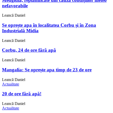
Medgidia, replanificate din cauza condițiilor meteo
nefavorabile
Leancă Daniel
Se oprește apa în localitatea Corbu și în Zona
Industrială Midia
Leancă Daniel
Corbu, 24 de ore fără apă
Leancă Daniel
Mangalia: Se oprește apa timp de 23 de ore
Leancă Daniel
Actualitate
20 de ore fără apă!
Leancă Daniel
Actualitate