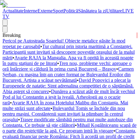
Actualitate
Interne
Externe
Sport
Politică
Sănătatea la zi
Utilitare
LIVE
TV
Breaking
Pericol pe Autostrada Soarelui! Obiecte metalice găsite în mod
repetat pe carosabil
•
Tur cultural prin istoria maritimă a Constanței.
Participanții sunt invitați să descopere poveștile orașului de la malul
mării
•
Avarie RAJA la Mangalia. Apa va fi oprită în această noapte
în patru stațiuni de pe litoral
•
Tren nou, probleme vechi: aproape o
oră întârziere și căldură în prima cursă București – Brașov
•
Carmen
Șerban, cu mașina într-un crater format pe Bulevardul Eroilor din
București. Artista a scăpat nevătămată
•
David Popovici a plecat la
Europenele de nataţie: Simt adrenalina competiţiei de o săptămână.
Abia aştept să concurez
•
Dunărea a scăzut atât de mult încât vechiul
Pod al lui Constantin a ieșit la iveală. Arheologii au o ocazie
rară
•
Avarie RAJA în zona Hotelului Malibu din Constanța. Mai
multe străzi sunt afectate
•
Bulevardul Tomis se închide din nou
pentru mașini. Constănțenii sunt invitați la plimbare în centrul
orașului
•
Trasee modificate sâmbătă pentru mai multe autobuze din
Constanța. Ce trebuie să știe călătorii
•
Mihail Kogălniceanu scapă de
o parte din restricțiile la apă. Ce program intră în vigoare
•
Constanța,
evaluată financiar peste România: Fitch îi acordă un profil de credit