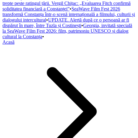
trepte peste ratingul țării. Vergil Chițac: „Evaluarea Fitch confirmă
soliditatea financiară a Constanței”
•
SeaWave Film Fest 2026
transformă Constanța într-o scenă internațională a filmului, culturii și
dialogului intercultural
•
UPDATE. Alertă după ce o persoană ar fi
dispărut în mare, între Tuzla și Costinești
•
Georgia, invitată specială
la SeaWave Film Fest 2026: film, patrimoniu UNESCO și dialog
cultural la Constanța
•
Acasă