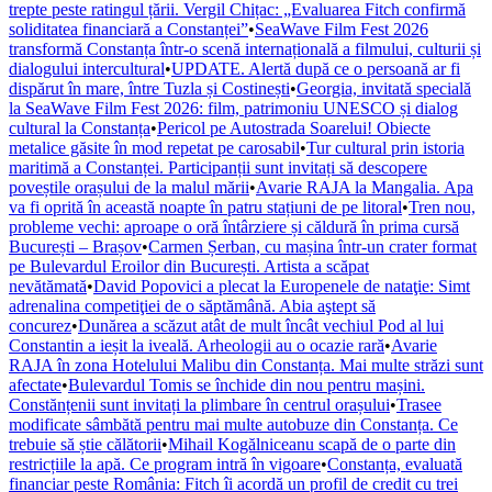
trepte peste ratingul țării. Vergil Chițac: „Evaluarea Fitch confirmă
soliditatea financiară a Constanței”
•
SeaWave Film Fest 2026
transformă Constanța într-o scenă internațională a filmului, culturii și
dialogului intercultural
•
UPDATE. Alertă după ce o persoană ar fi
dispărut în mare, între Tuzla și Costinești
•
Georgia, invitată specială
la SeaWave Film Fest 2026: film, patrimoniu UNESCO și dialog
cultural la Constanța
•
Pericol pe Autostrada Soarelui! Obiecte
metalice găsite în mod repetat pe carosabil
•
Tur cultural prin istoria
maritimă a Constanței. Participanții sunt invitați să descopere
poveștile orașului de la malul mării
•
Avarie RAJA la Mangalia. Apa
va fi oprită în această noapte în patru stațiuni de pe litoral
•
Tren nou,
probleme vechi: aproape o oră întârziere și căldură în prima cursă
București – Brașov
•
Carmen Șerban, cu mașina într-un crater format
pe Bulevardul Eroilor din București. Artista a scăpat
nevătămată
•
David Popovici a plecat la Europenele de nataţie: Simt
adrenalina competiţiei de o săptămână. Abia aştept să
concurez
•
Dunărea a scăzut atât de mult încât vechiul Pod al lui
Constantin a ieșit la iveală. Arheologii au o ocazie rară
•
Avarie
RAJA în zona Hotelului Malibu din Constanța. Mai multe străzi sunt
afectate
•
Bulevardul Tomis se închide din nou pentru mașini.
Constănțenii sunt invitați la plimbare în centrul orașului
•
Trasee
modificate sâmbătă pentru mai multe autobuze din Constanța. Ce
trebuie să știe călătorii
•
Mihail Kogălniceanu scapă de o parte din
restricțiile la apă. Ce program intră în vigoare
•
Constanța, evaluată
financiar peste România: Fitch îi acordă un profil de credit cu trei