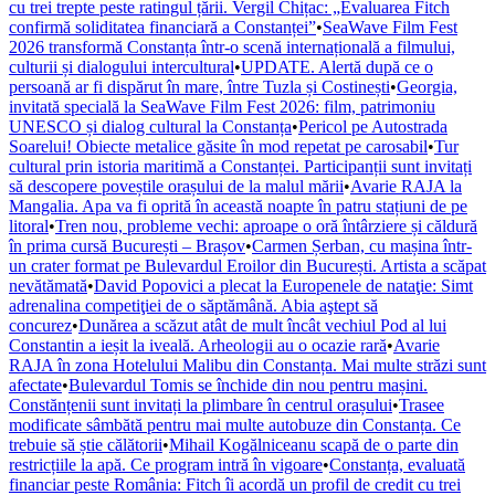
cu trei trepte peste ratingul țării. Vergil Chițac: „Evaluarea Fitch
confirmă soliditatea financiară a Constanței”
•
SeaWave Film Fest
2026 transformă Constanța într-o scenă internațională a filmului,
culturii și dialogului intercultural
•
UPDATE. Alertă după ce o
persoană ar fi dispărut în mare, între Tuzla și Costinești
•
Georgia,
invitată specială la SeaWave Film Fest 2026: film, patrimoniu
UNESCO și dialog cultural la Constanța
•
Pericol pe Autostrada
Soarelui! Obiecte metalice găsite în mod repetat pe carosabil
•
Tur
cultural prin istoria maritimă a Constanței. Participanții sunt invitați
să descopere poveștile orașului de la malul mării
•
Avarie RAJA la
Mangalia. Apa va fi oprită în această noapte în patru stațiuni de pe
litoral
•
Tren nou, probleme vechi: aproape o oră întârziere și căldură
în prima cursă București – Brașov
•
Carmen Șerban, cu mașina într-
un crater format pe Bulevardul Eroilor din București. Artista a scăpat
nevătămată
•
David Popovici a plecat la Europenele de nataţie: Simt
adrenalina competiţiei de o săptămână. Abia aştept să
concurez
•
Dunărea a scăzut atât de mult încât vechiul Pod al lui
Constantin a ieșit la iveală. Arheologii au o ocazie rară
•
Avarie
RAJA în zona Hotelului Malibu din Constanța. Mai multe străzi sunt
afectate
•
Bulevardul Tomis se închide din nou pentru mașini.
Constănțenii sunt invitați la plimbare în centrul orașului
•
Trasee
modificate sâmbătă pentru mai multe autobuze din Constanța. Ce
trebuie să știe călătorii
•
Mihail Kogălniceanu scapă de o parte din
restricțiile la apă. Ce program intră în vigoare
•
Constanța, evaluată
financiar peste România: Fitch îi acordă un profil de credit cu trei