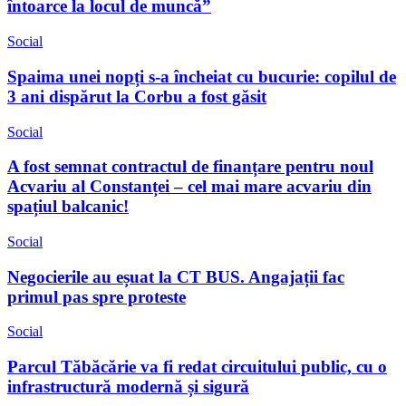
întoarce la locul de muncă”
Social
Spaima unei nopți s-a încheiat cu bucurie: copilul de
3 ani dispărut la Corbu a fost găsit
Social
A fost semnat contractul de finanțare pentru noul
Acvariu al Constanței – cel mai mare acvariu din
spațiul balcanic!
Social
Negocierile au eșuat la CT BUS. Angajații fac
primul pas spre proteste
Social
Parcul Tăbăcărie va fi redat circuitului public, cu o
infrastructură modernă și sigură