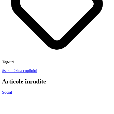
Tag-uri
#
saraiu
#
ziua copilului
Articole înrudite
Social