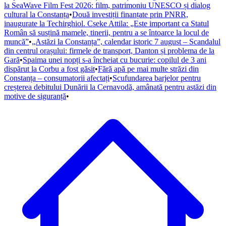
la SeaWave Film Fest 2026: film, patrimoniu UNESCO și dialog
cultural la Constanța
•
Două investiții finanțate prin PNRR,
inaugurate la Techirghiol. Cseke Attila: „Este important ca Statul
Român să susțină mamele, tinerii, pentru a se întoarce la locul de
muncă”
•
„Astăzi la Constanța”, calendar istoric 7 august – Scandalul
din centrul orașului: firmele de transport, Danton și problema de la
Gară
•
Spaima unei nopți s-a încheiat cu bucurie: copilul de 3 ani
dispărut la Corbu a fost găsit
•
Fără apă pe mai multe străzi din
Constanța – consumatorii afectați
•
Scufundarea barjelor pentru
creșterea debitului Dunării la Cernavodă, amânată pentru astăzi din
motive de siguranță
•