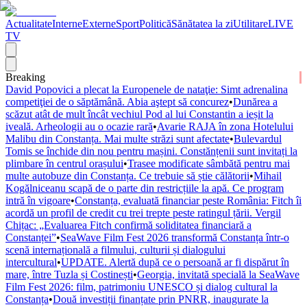
Actualitate
Interne
Externe
Sport
Politică
Sănătatea la zi
Utilitare
LIVE
TV
Breaking
David Popovici a plecat la Europenele de nataţie: Simt adrenalina
competiţiei de o săptămână. Abia aştept să concurez
•
Dunărea a
scăzut atât de mult încât vechiul Pod al lui Constantin a ieșit la
iveală. Arheologii au o ocazie rară
•
Avarie RAJA în zona Hotelului
Malibu din Constanța. Mai multe străzi sunt afectate
•
Bulevardul
Tomis se închide din nou pentru mașini. Constănțenii sunt invitați la
plimbare în centrul orașului
•
Trasee modificate sâmbătă pentru mai
multe autobuze din Constanța. Ce trebuie să știe călătorii
•
Mihail
Kogălniceanu scapă de o parte din restricțiile la apă. Ce program
intră în vigoare
•
Constanța, evaluată financiar peste România: Fitch îi
acordă un profil de credit cu trei trepte peste ratingul țării. Vergil
Chițac: „Evaluarea Fitch confirmă soliditatea financiară a
Constanței”
•
SeaWave Film Fest 2026 transformă Constanța într-o
scenă internațională a filmului, culturii și dialogului
intercultural
•
UPDATE. Alertă după ce o persoană ar fi dispărut în
mare, între Tuzla și Costinești
•
Georgia, invitată specială la SeaWave
Film Fest 2026: film, patrimoniu UNESCO și dialog cultural la
Constanța
•
Două investiții finanțate prin PNRR, inaugurate la