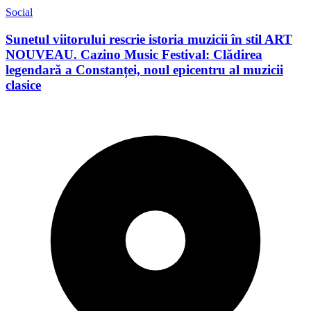
Social
Sunetul viitorului rescrie istoria muzicii în stil ART
NOUVEAU. Cazino Music Festival: Clădirea
legendară a Constanței, noul epicentru al muzicii
clasice