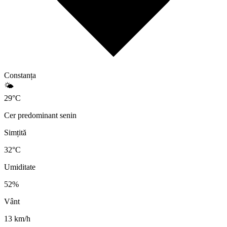
Constanța
🌤️
29
°
C
Cer predominant senin
Simțită
32
°C
Umiditate
52
%
Vânt
13
km/h