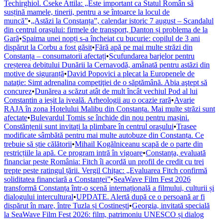
Techirghiol. Cseke Attila: „Este important ca Statul Român să
susțină mamele, tinerii, pentru a se întoarce la locul de
muncă”
•
„Astăzi la Constanța”, calendar istoric 7 august – Scandalul
din centrul orașului: firmele de transport, Danton și problema de la
Gară
•
Spaima unei nopți s-a încheiat cu bucurie: copilul de 3 ani
dispărut la Corbu a fost găsit
•
Fără apă pe mai multe străzi din
Constanța – consumatorii afectați
•
Scufundarea barjelor pentru
creșterea debitului Dunării la Cernavodă, amânată pentru astăzi din
motive de siguranță
•
David Popovici a plecat la Europenele de
nataţie: Simt adrenalina competiţiei de o săptămână. Abia aştept să
concurez
•
Dunărea a scăzut atât de mult încât vechiul Pod al lui
Constantin a ieșit la iveală. Arheologii au o ocazie rară
•
Avarie
RAJA în zona Hotelului Malibu din Constanța. Mai multe străzi sunt
afectate
•
Bulevardul Tomis se închide din nou pentru mașini.
Constănțenii sunt invitați la plimbare în centrul orașului
•
Trasee
modificate sâmbătă pentru mai multe autobuze din Constanța. Ce
trebuie să știe călătorii
•
Mihail Kogălniceanu scapă de o parte din
restricțiile la apă. Ce program intră în vigoare
•
Constanța, evaluată
financiar peste România: Fitch îi acordă un profil de credit cu trei
trepte peste ratingul țării. Vergil Chițac: „Evaluarea Fitch confirmă
soliditatea financiară a Constanței”
•
SeaWave Film Fest 2026
transformă Constanța într-o scenă internațională a filmului, culturii și
dialogului intercultural
•
UPDATE. Alertă după ce o persoană ar fi
dispărut în mare, între Tuzla și Costinești
•
Georgia, invitată specială
la SeaWave Film Fest 2026: film, patrimoniu UNESCO și dialog