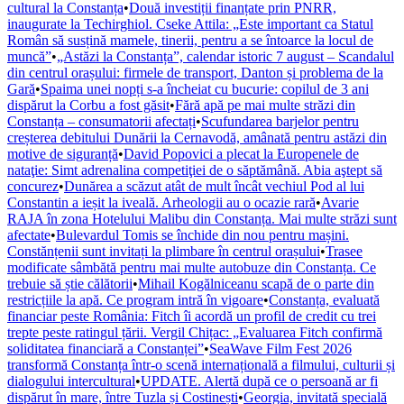
cultural la Constanța
•
Două investiții finanțate prin PNRR,
inaugurate la Techirghiol. Cseke Attila: „Este important ca Statul
Român să susțină mamele, tinerii, pentru a se întoarce la locul de
muncă”
•
„Astăzi la Constanța”, calendar istoric 7 august – Scandalul
din centrul orașului: firmele de transport, Danton și problema de la
Gară
•
Spaima unei nopți s-a încheiat cu bucurie: copilul de 3 ani
dispărut la Corbu a fost găsit
•
Fără apă pe mai multe străzi din
Constanța – consumatorii afectați
•
Scufundarea barjelor pentru
creșterea debitului Dunării la Cernavodă, amânată pentru astăzi din
motive de siguranță
•
David Popovici a plecat la Europenele de
nataţie: Simt adrenalina competiţiei de o săptămână. Abia aştept să
concurez
•
Dunărea a scăzut atât de mult încât vechiul Pod al lui
Constantin a ieșit la iveală. Arheologii au o ocazie rară
•
Avarie
RAJA în zona Hotelului Malibu din Constanța. Mai multe străzi sunt
afectate
•
Bulevardul Tomis se închide din nou pentru mașini.
Constănțenii sunt invitați la plimbare în centrul orașului
•
Trasee
modificate sâmbătă pentru mai multe autobuze din Constanța. Ce
trebuie să știe călătorii
•
Mihail Kogălniceanu scapă de o parte din
restricțiile la apă. Ce program intră în vigoare
•
Constanța, evaluată
financiar peste România: Fitch îi acordă un profil de credit cu trei
trepte peste ratingul țării. Vergil Chițac: „Evaluarea Fitch confirmă
soliditatea financiară a Constanței”
•
SeaWave Film Fest 2026
transformă Constanța într-o scenă internațională a filmului, culturii și
dialogului intercultural
•
UPDATE. Alertă după ce o persoană ar fi
dispărut în mare, între Tuzla și Costinești
•
Georgia, invitată specială