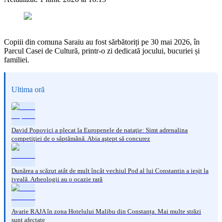
Copiii din comuna Saraiu au fost sărbătoriți pe 30 mai 2026, în
Parcul Casei de Cultură, printr-o zi dedicată jocului, bucuriei și
familiei.
Ultima oră
David Popovici a plecat la Europenele de nataţie: Simt adrenalina
competiţiei de o săptămână. Abia aştept să concurez
Dunărea a scăzut atât de mult încât vechiul Pod al lui Constantin a ieșit la
iveală. Arheologii au o ocazie rară
Avarie RAJA în zona Hotelului Malibu din Constanța. Mai multe străzi
sunt afectate