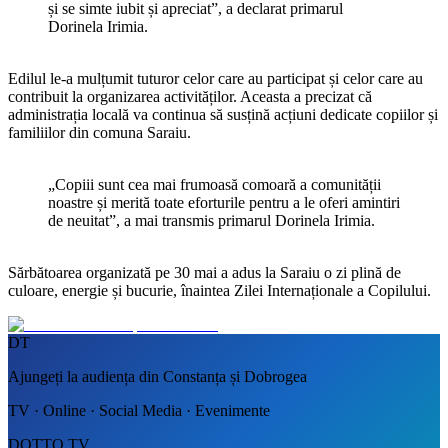
și se simte iubit și apreciat”, a declarat primarul
Dorinela Irimia.
Edilul le-a mulțumit tuturor celor care au participat și celor care au
contribuit la organizarea activităților. Aceasta a precizat că
administrația locală va continua să susțină acțiuni dedicate copiilor și
familiilor din comuna Saraiu.
„Copiii sunt cea mai frumoasă comoară a comunității
noastre și merită toate eforturile pentru a le oferi amintiri
de neuitat”, a mai transmis primarul Dorinela Irimia.
Sărbătoarea organizată pe 30 mai a adus la Saraiu o zi plină de
culoare, energie și bucurie, înaintea Zilei Internaționale a Copilului.
DT
Ajungeți la audiența din Constanța și Dobrogea
TV · Online · Social Media · Evenimente
DOTTO TV