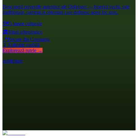
Descoperă poveștile autentice ale Dobrogei — biserici vechi, sate
tradiționale, oameni și obiceiuri care definesc acest loc unic.
🗺️
5 trasee culturale
🏛️
Situri arheologice
📍
Plecare din Constanța
📱
Aplicație mobilă
Explorează rutele →
publicitate