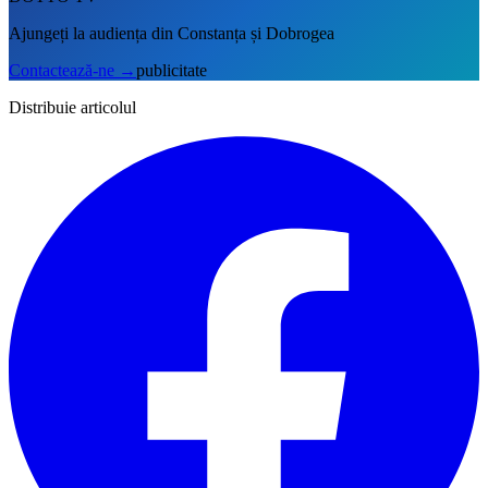
Ajungeți la audiența din Constanța și Dobrogea
Contactează-ne
→
publicitate
Distribuie articolul