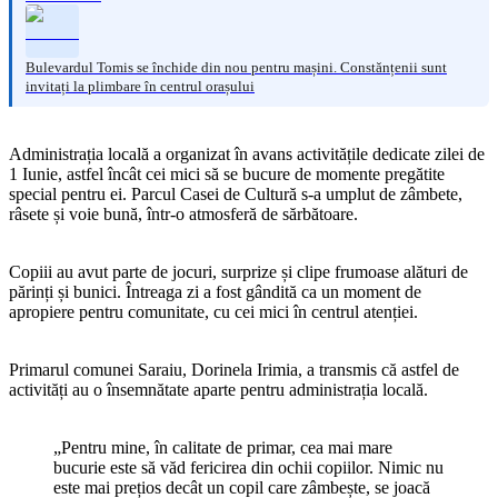
Bulevardul Tomis se închide din nou pentru mașini. Constănțenii sunt
invitați la plimbare în centrul orașului
Administrația locală a organizat în avans activitățile dedicate zilei de
1 Iunie, astfel încât cei mici să se bucure de momente pregătite
special pentru ei. Parcul Casei de Cultură s-a umplut de zâmbete,
râsete și voie bună, într-o atmosferă de sărbătoare.
Copiii au avut parte de jocuri, surprize și clipe frumoase alături de
părinți și bunici. Întreaga zi a fost gândită ca un moment de
apropiere pentru comunitate, cu cei mici în centrul atenției.
Primarul comunei Saraiu, Dorinela Irimia, a transmis că astfel de
activități au o însemnătate aparte pentru administrația locală.
„Pentru mine, în calitate de primar, cea mai mare
bucurie este să văd fericirea din ochii copiilor. Nimic nu
este mai prețios decât un copil care zâmbește, se joacă