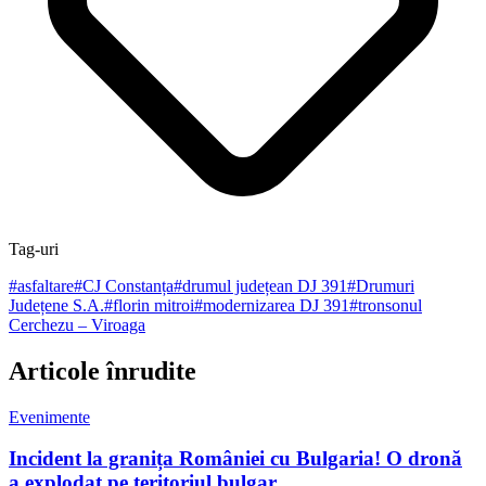
Tag-uri
#
asfaltare
#
CJ Constanța
#
drumul județean DJ 391
#
Drumuri
Județene S.A.
#
florin mitroi
#
modernizarea DJ 391
#
tronsonul
Cerchezu – Viroaga
Articole înrudite
Evenimente
Incident la granița României cu Bulgaria! O dronă
a explodat pe teritoriul bulgar