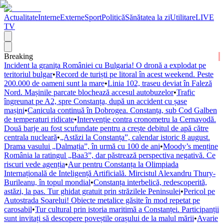
Actualitate
Interne
Externe
Sport
Politică
Sănătatea la zi
Utilitare
LIVE
TV
Breaking
Incident la granița României cu Bulgaria! O dronă a explodat pe
teritoriul bulgar
•
Record de turiști pe litoral în acest weekend. Peste
200.000 de oameni sunt la mare
•
Linia 102, traseu deviat în Faleză
Nord. Mașinile parcate blochează accesul autobuzelor
•
Trafic
îngreunat pe A2, spre Constanța, după un accident cu șase
mașini
•
Canicula continuă în Dobrogea. Constanța, sub Cod Galben
de temperaturi ridicate
•
Intervenție contra cronometru la Cernavodă.
Două barje au fost scufundate pentru a crește debitul de apă către
centrala nucleară
•
„Astăzi la Constanța”, calendar istoric 8 august.
Drama vasului „Dalmația”, în urmă cu 100 de ani
•
Moody’s menține
România la ratingul „Baa3”, dar păstrează perspectiva negativă. Ce
riscuri vede agenția
•
Aur pentru Constanța la Olimpiada
Internațională de Inteligență Artificială. Mircistul Alexandru Thury-
Burileanu, în topul mondial
•
Constanța interbelică, redescoperită,
astăzi, la pas. Tur ghidat gratuit prin străzilele Peninsulei
•
Pericol pe
Autostrada Soarelui! Obiecte metalice găsite în mod repetat pe
carosabil
•
Tur cultural prin istoria maritimă a Constanței. Participanții
sunt invitați să descopere poveștile orașului de la malul mării
•
Avarie