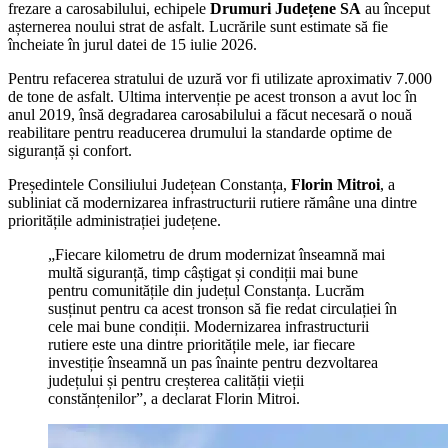
frezare a carosabilului, echipele
Drumuri Județene SA
au început
așternerea noului strat de asfalt. Lucrările sunt estimate să fie
încheiate în jurul datei de 15 iulie 2026.
Pentru refacerea stratului de uzură vor fi utilizate aproximativ 7.000
de tone de asfalt. Ultima intervenție pe acest tronson a avut loc în
anul 2019, însă degradarea carosabilului a făcut necesară o nouă
reabilitare pentru readucerea drumului la standarde optime de
siguranță și confort.
Președintele Consiliului Județean Constanța,
Florin Mitroi
, a
subliniat că modernizarea infrastructurii rutiere rămâne una dintre
prioritățile administrației județene.
„Fiecare kilometru de drum modernizat înseamnă mai
multă siguranță, timp câștigat și condiții mai bune
pentru comunitățile din județul Constanța. Lucrăm
susținut pentru ca acest tronson să fie redat circulației în
cele mai bune condiții. Modernizarea infrastructurii
rutiere este una dintre prioritățile mele, iar fiecare
investiție înseamnă un pas înainte pentru dezvoltarea
județului și pentru creșterea calității vieții
constănțenilor”, a declarat Florin Mitroi.