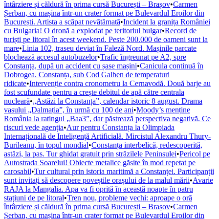
întârziere și căldură în prima cursă București – Brașov
•
Carmen
Șerban, cu mașina într-un crater format pe Bulevardul Eroilor din
București. Artista a scăpat nevătămată
•
Incident la granița României
cu Bulgaria! O dronă a explodat pe teritoriul bulgar
•
Record de
turiști pe litoral în acest weekend. Peste 200.000 de oameni sunt la
mare
•
Linia 102, traseu deviat în Faleză Nord. Mașinile parcate
blochează accesul autobuzelor
•
Trafic îngreunat pe A2, spre
Constanța, după un accident cu șase mașini
•
Canicula continuă în
Dobrogea. Constanța, sub Cod Galben de temperaturi
ridicate
•
Intervenție contra cronometru la Cernavodă. Două barje au
fost scufundate pentru a crește debitul de apă către centrala
nucleară
•
„Astăzi la Constanța”, calendar istoric 8 august. Drama
vasului „Dalmația”, în urmă cu 100 de ani
•
Moody’s menține
România la ratingul „Baa3”, dar păstrează perspectiva negativă. Ce
riscuri vede agenția
•
Aur pentru Constanța la Olimpiada
Internațională de Inteligență Artificială. Mircistul Alexandru Thury-
Burileanu, în topul mondial
•
Constanța interbelică, redescoperită,
astăzi, la pas. Tur ghidat gratuit prin străzilele Peninsulei
•
Pericol pe
Autostrada Soarelui! Obiecte metalice găsite în mod repetat pe
carosabil
•
Tur cultural prin istoria maritimă a Constanței. Participanții
sunt invitați să descopere poveștile orașului de la malul mării
•
Avarie
RAJA la Mangalia. Apa va fi oprită în această noapte în patru
stațiuni de pe litoral
•
Tren nou, probleme vechi: aproape o oră
întârziere și căldură în prima cursă București – Brașov
•
Carmen
Șerban, cu mașina într-un crater format pe Bulevardul Eroilor din