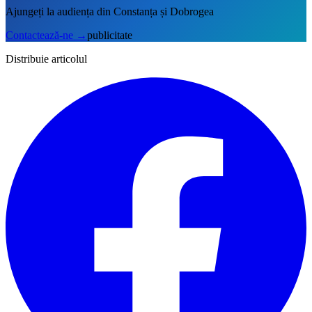
Ajungeți la audiența din Constanța și Dobrogea
Contactează-ne
→
publicitate
Distribuie articolul