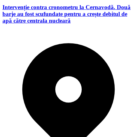
Intervenție contra cronometru la Cernavodă. Două
barje au fost scufundate pentru a crește debitul de
apă către centrala nucleară