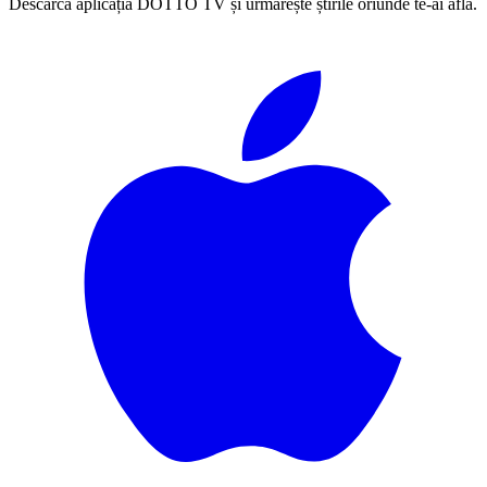
Descarcă aplicația DOTTO TV și urmărește știrile oriunde te-ai afla.