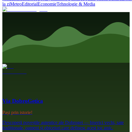
la zi
Meteo
Editorial
Economie
Tehnologie & Media
Via DobroGetica
Pași prin istorie!
Descoperă poveștile autentice ale Dobrogei — biserici vechi, sate
tradiționale, oameni și obiceiuri care definesc acest loc unic.