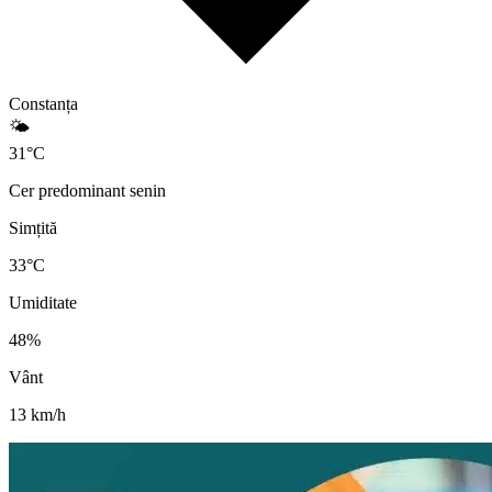
Constanța
🌤️
31
°
C
Cer predominant senin
Simțită
33
°C
Umiditate
48
%
Vânt
13
km/h