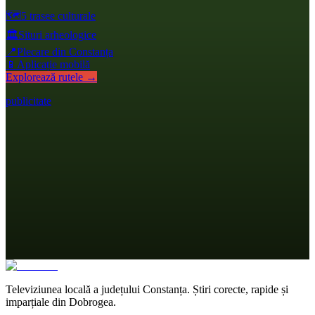
🗺️
5 trasee culturale
🏛️
Situri arheologice
📍
Plecare din Constanța
📱
Aplicație mobilă
Explorează rutele →
publicitate
Televiziunea locală a județului Constanța. Știri corecte, rapide și
imparțiale din Dobrogea.