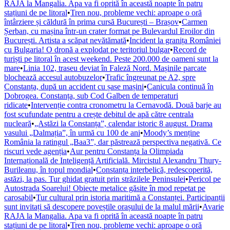
RAJA la Mangalia. Apa va fi oprită în această noapte în patru
stațiuni de pe litoral
•
Tren nou, probleme vechi: aproape o oră
întârziere și căldură în prima cursă București – Brașov
•
Carmen
Șerban, cu mașina într-un crater format pe Bulevardul Eroilor din
București. Artista a scăpat nevătămată
•
Incident la granița României
cu Bulgaria! O dronă a explodat pe teritoriul bulgar
•
Record de
turiști pe litoral în acest weekend. Peste 200.000 de oameni sunt la
mare
•
Linia 102, traseu deviat în Faleză Nord. Mașinile parcate
blochează accesul autobuzelor
•
Trafic îngreunat pe A2, spre
Constanța, după un accident cu șase mașini
•
Canicula continuă în
Dobrogea. Constanța, sub Cod Galben de temperaturi
ridicate
•
Intervenție contra cronometru la Cernavodă. Două barje au
fost scufundate pentru a crește debitul de apă către centrala
nucleară
•
„Astăzi la Constanța”, calendar istoric 8 august. Drama
vasului „Dalmația”, în urmă cu 100 de ani
•
Moody’s menține
România la ratingul „Baa3”, dar păstrează perspectiva negativă. Ce
riscuri vede agenția
•
Aur pentru Constanța la Olimpiada
Internațională de Inteligență Artificială. Mircistul Alexandru Thury-
Burileanu, în topul mondial
•
Constanța interbelică, redescoperită,
astăzi, la pas. Tur ghidat gratuit prin străzilele Peninsulei
•
Pericol pe
Autostrada Soarelui! Obiecte metalice găsite în mod repetat pe
carosabil
•
Tur cultural prin istoria maritimă a Constanței. Participanții
sunt invitați să descopere poveștile orașului de la malul mării
•
Avarie
RAJA la Mangalia. Apa va fi oprită în această noapte în patru
stațiuni de pe litoral
•
Tren nou, probleme vechi: aproape o oră