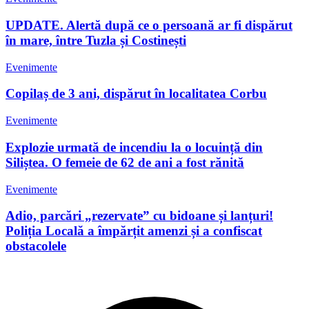
UPDATE. Alertă după ce o persoană ar fi dispărut
în mare, între Tuzla și Costinești
Evenimente
Copilaș de 3 ani, dispărut în localitatea Corbu
Evenimente
Explozie urmată de incendiu la o locuință din
Siliștea. O femeie de 62 de ani a fost rănită
Evenimente
Adio, parcări „rezervate” cu bidoane și lanțuri!
Poliția Locală a împărțit amenzi și a confiscat
obstacolele