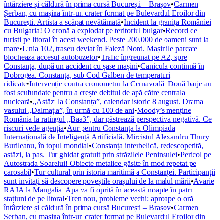
întârziere și căldură în prima cursă București – Brașov
•
Carmen
Șerban, cu mașina într-un crater format pe Bulevardul Eroilor din
București. Artista a scăpat nevătămată
•
Incident la granița României
cu Bulgaria! O dronă a explodat pe teritoriul bulgar
•
Record de
turiști pe litoral în acest weekend. Peste 200.000 de oameni sunt la
mare
•
Linia 102, traseu deviat în Faleză Nord. Mașinile parcate
blochează accesul autobuzelor
•
Trafic îngreunat pe A2, spre
Constanța, după un accident cu șase mașini
•
Canicula continuă în
Dobrogea. Constanța, sub Cod Galben de temperaturi
ridicate
•
Intervenție contra cronometru la Cernavodă. Două barje au
fost scufundate pentru a crește debitul de apă către centrala
nucleară
•
„Astăzi la Constanța”, calendar istoric 8 august. Drama
vasului „Dalmația”, în urmă cu 100 de ani
•
Moody’s menține
România la ratingul „Baa3”, dar păstrează perspectiva negativă. Ce
riscuri vede agenția
•
Aur pentru Constanța la Olimpiada
Internațională de Inteligență Artificială. Mircistul Alexandru Thury-
Burileanu, în topul mondial
•
Constanța interbelică, redescoperită,
astăzi, la pas. Tur ghidat gratuit prin străzilele Peninsulei
•
Pericol pe
Autostrada Soarelui! Obiecte metalice găsite în mod repetat pe
carosabil
•
Tur cultural prin istoria maritimă a Constanței. Participanții
sunt invitați să descopere poveștile orașului de la malul mării
•
Avarie
RAJA la Mangalia. Apa va fi oprită în această noapte în patru
stațiuni de pe litoral
•
Tren nou, probleme vechi: aproape o oră
întârziere și căldură în prima cursă București – Brașov
•
Carmen
Șerban, cu mașina într-un crater format pe Bulevardul Eroilor din