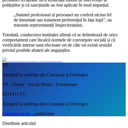
polițiștilor și că sancțiunile au fost aplicate în mod imparțial.
„Statutul profesional al persoanei nu conferă niciun fel
de imunitate sau tratament preferențial în fața legii”, au
transmis reprezentanții Inspectoratului.
Totodată, conducerea instituției afirmă că se delimitează de orice
comportament care încalcă normele de conviețuire socială și că
verificările interne sunt efectuate ori de câte ori există sesizări
privind posibile abateri ale angajaților.
DT
Ajungeți la audiența din Constanța și Dobrogea
TV · Online · Social Media · Evenimente
DOTTO TV
Ajungeți la audiența din Constanța și Dobrogea
Contactează-ne
→
publicitate
Distribuie articolul