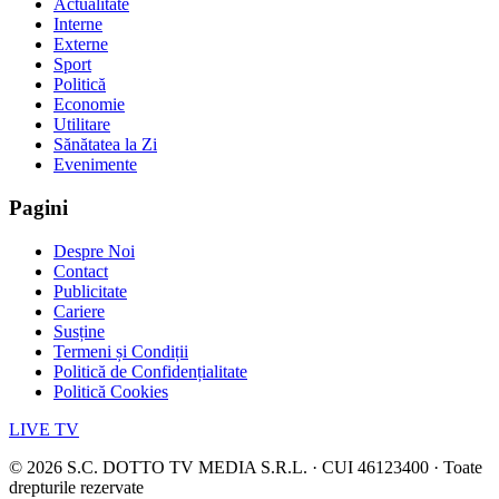
Actualitate
Interne
Externe
Sport
Politică
Economie
Utilitare
Sănătatea la Zi
Evenimente
Pagini
Despre Noi
Contact
Publicitate
Cariere
Susține
Termeni și Condiții
Politică de Confidențialitate
Politică Cookies
LIVE TV
©
2026
S.C. DOTTO TV MEDIA S.R.L. · CUI 46123400 · Toate
drepturile rezervate