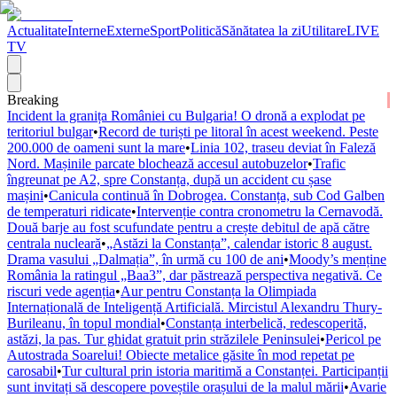
Actualitate
Interne
Externe
Sport
Politică
Sănătatea la zi
Utilitare
LIVE
TV
Breaking
Incident la granița României cu Bulgaria! O dronă a explodat pe
teritoriul bulgar
•
Record de turiști pe litoral în acest weekend. Peste
200.000 de oameni sunt la mare
•
Linia 102, traseu deviat în Faleză
Nord. Mașinile parcate blochează accesul autobuzelor
•
Trafic
îngreunat pe A2, spre Constanța, după un accident cu șase
mașini
•
Canicula continuă în Dobrogea. Constanța, sub Cod Galben
de temperaturi ridicate
•
Intervenție contra cronometru la Cernavodă.
Două barje au fost scufundate pentru a crește debitul de apă către
centrala nucleară
•
„Astăzi la Constanța”, calendar istoric 8 august.
Drama vasului „Dalmația”, în urmă cu 100 de ani
•
Moody’s menține
România la ratingul „Baa3”, dar păstrează perspectiva negativă. Ce
riscuri vede agenția
•
Aur pentru Constanța la Olimpiada
Internațională de Inteligență Artificială. Mircistul Alexandru Thury-
Burileanu, în topul mondial
•
Constanța interbelică, redescoperită,
astăzi, la pas. Tur ghidat gratuit prin străzilele Peninsulei
•
Pericol pe
Autostrada Soarelui! Obiecte metalice găsite în mod repetat pe
carosabil
•
Tur cultural prin istoria maritimă a Constanței. Participanții
sunt invitați să descopere poveștile orașului de la malul mării
•
Avarie