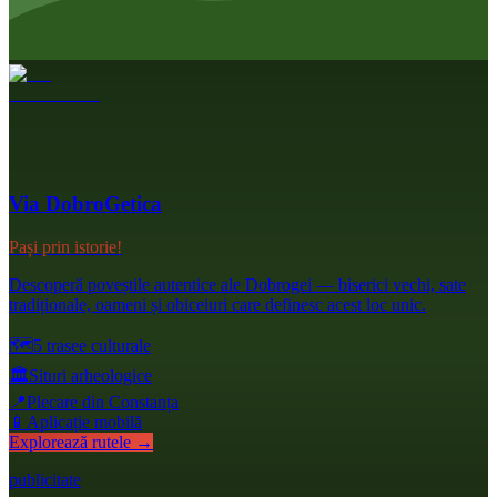
Via DobroGetica
Pași prin istorie!
Descoperă poveștile autentice ale Dobrogei — biserici vechi, sate
tradiționale, oameni și obiceiuri care definesc acest loc unic.
🗺️
5 trasee culturale
🏛️
Situri arheologice
📍
Plecare din Constanța
📱
Aplicație mobilă
Explorează rutele →
publicitate