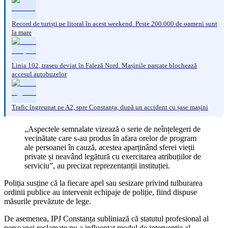
Record de turiști pe litoral în acest weekend. Peste 200.000 de oameni sunt
la mare
Linia 102, traseu deviat în Faleză Nord. Mașinile parcate blochează
accesul autobuzelor
Trafic îngreunat pe A2, spre Constanța, după un accident cu șase mașini
„Aspectele semnalate vizează o serie de neînțelegeri de
vecinătate care s-au produs în afara orelor de program
ale persoanei în cauză, acestea aparținând sferei vieții
private și neavând legătură cu exercitarea atribuțiilor de
serviciu”, au precizat reprezentanții instituției.
Poliția susține că la fiecare apel sau sesizare privind tulburarea
ordinii publice au intervenit echipaje de poliție, fiind dispuse
măsurile prevăzute de lege.
De asemenea, IPJ Constanța subliniază că statutul profesional al
persoanei reclamate nu a influențat modul de intervenție al