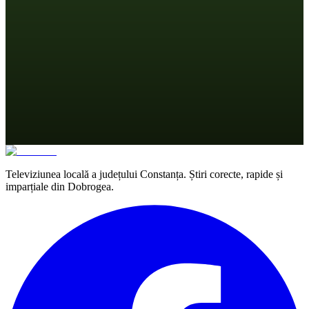
Televiziunea locală a județului Constanța. Știri corecte, rapide și
imparțiale din Dobrogea.