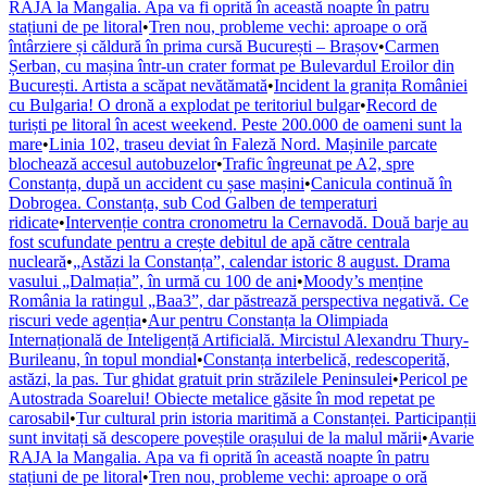
RAJA la Mangalia. Apa va fi oprită în această noapte în patru
stațiuni de pe litoral
•
Tren nou, probleme vechi: aproape o oră
întârziere și căldură în prima cursă București – Brașov
•
Carmen
Șerban, cu mașina într-un crater format pe Bulevardul Eroilor din
București. Artista a scăpat nevătămată
•
Incident la granița României
cu Bulgaria! O dronă a explodat pe teritoriul bulgar
•
Record de
turiști pe litoral în acest weekend. Peste 200.000 de oameni sunt la
mare
•
Linia 102, traseu deviat în Faleză Nord. Mașinile parcate
blochează accesul autobuzelor
•
Trafic îngreunat pe A2, spre
Constanța, după un accident cu șase mașini
•
Canicula continuă în
Dobrogea. Constanța, sub Cod Galben de temperaturi
ridicate
•
Intervenție contra cronometru la Cernavodă. Două barje au
fost scufundate pentru a crește debitul de apă către centrala
nucleară
•
„Astăzi la Constanța”, calendar istoric 8 august. Drama
vasului „Dalmația”, în urmă cu 100 de ani
•
Moody’s menține
România la ratingul „Baa3”, dar păstrează perspectiva negativă. Ce
riscuri vede agenția
•
Aur pentru Constanța la Olimpiada
Internațională de Inteligență Artificială. Mircistul Alexandru Thury-
Burileanu, în topul mondial
•
Constanța interbelică, redescoperită,
astăzi, la pas. Tur ghidat gratuit prin străzilele Peninsulei
•
Pericol pe
Autostrada Soarelui! Obiecte metalice găsite în mod repetat pe
carosabil
•
Tur cultural prin istoria maritimă a Constanței. Participanții
sunt invitați să descopere poveștile orașului de la malul mării
•
Avarie
RAJA la Mangalia. Apa va fi oprită în această noapte în patru
stațiuni de pe litoral
•
Tren nou, probleme vechi: aproape o oră