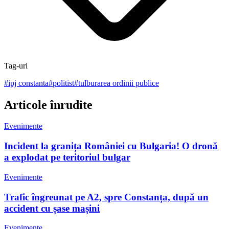
Tag-uri
#
ipj constanta
#
politist
#
tulburarea ordinii publice
Articole înrudite
Evenimente
Incident la granița României cu Bulgaria! O dronă
a explodat pe teritoriul bulgar
Evenimente
Trafic îngreunat pe A2, spre Constanța, după un
accident cu șase mașini
Evenimente