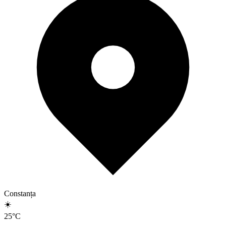
Constanța
☀️
25
°
C