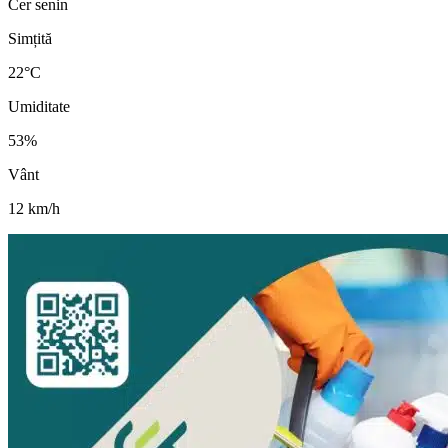
Cer senin
Simțită
22
°C
Umiditate
53
%
Vânt
12
km/h