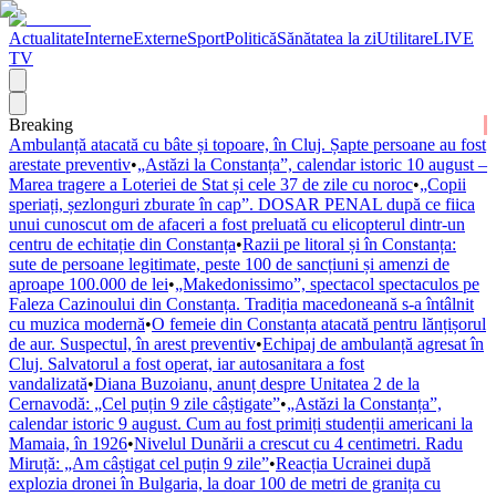
Actualitate
Interne
Externe
Sport
Politică
Sănătatea la zi
Utilitare
LIVE
TV
Breaking
Ambulanță atacată cu bâte și topoare, în Cluj. Șapte persoane au fost
arestate preventiv
•
„Astăzi la Constanța”, calendar istoric 10 august –
Marea tragere a Loteriei de Stat și cele 37 de zile cu noroc
•
„Copii
speriați, șezlonguri zburate în cap”. DOSAR PENAL după ce fiica
unui cunoscut om de afaceri a fost preluată cu elicopterul dintr-un
centru de echitație din Constanța
•
Razii pe litoral și în Constanța:
sute de persoane legitimate, peste 100 de sancțiuni și amenzi de
aproape 100.000 de lei
•
„Makedonissimo”, spectacol spectaculos pe
Faleza Cazinoului din Constanța. Tradiția macedoneană s-a întâlnit
cu muzica modernă
•
O femeie din Constanța atacată pentru lănțișorul
de aur. Suspectul, în arest preventiv
•
Echipaj de ambulanță agresat în
Cluj. Salvatorul a fost operat, iar autosanitara a fost
vandalizată
•
Diana Buzoianu, anunț despre Unitatea 2 de la
Cernavodă: „Cel puțin 9 zile câștigate”
•
„Astăzi la Constanța”,
calendar istoric 9 august. Cum au fost primiți studenții americani la
Mamaia, în 1926
•
Nivelul Dunării a crescut cu 4 centimetri. Radu
Miruță: „Am câștigat cel puțin 9 zile”
•
Reacția Ucrainei după
explozia dronei în Bulgaria, la doar 100 de metri de granița cu