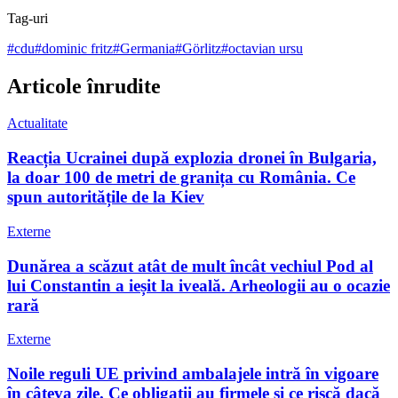
Tag-uri
#
cdu
#
dominic fritz
#
Germania
#
Görlitz
#
octavian ursu
Articole înrudite
Actualitate
Reacția Ucrainei după explozia dronei în Bulgaria,
la doar 100 de metri de granița cu România. Ce
spun autoritățile de la Kiev
Externe
Dunărea a scăzut atât de mult încât vechiul Pod al
lui Constantin a ieșit la iveală. Arheologii au o ocazie
rară
Externe
Noile reguli UE privind ambalajele intră în vigoare
în câteva zile. Ce obligații au firmele și ce riscă dacă