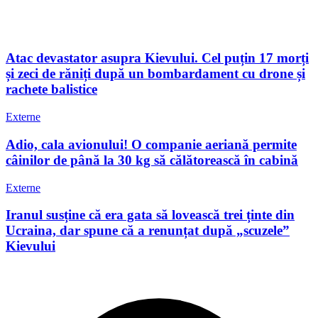
Atac devastator asupra Kievului. Cel puțin 17 morți
și zeci de răniți după un bombardament cu drone și
rachete balistice
Externe
Adio, cala avionului! O companie aeriană permite
câinilor de până la 30 kg să călătorească în cabină
Externe
Iranul susține că era gata să lovească trei ținte din
Ucraina, dar spune că a renunțat după „scuzele”
Kievului