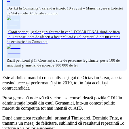
„Astăzi la Constanța”, calendar istoric 10 august – Marea tragere a Loteriei
de Stat și cele 37 de zile cu noroc
„Copii speriați, șezlonguri zburate în cap”. DOSAR PENAL după ce fiica
unui cunoscut om de afaceri a fost preluată cu elicopterul dintr-un centru
de echitație din Constanța
Razii pe litoral și în Constanța: sute de persoane legitimate, peste 100 de
sancțiuni și amenzi de aproape 100.000 de lei
Este al doilea mandat consecutiv câștigat de Octavian Ursu, acesta
reușind aceeași performanță și în 2019, tot în fața aceluiași
contracandidat.
Presa germană notează că victoria sa consolidează poziția CDU în
administrația locală din estul Germaniei, într-un context politic
marcat de competiția tot mai intensă cu AfD.
După anunțarea rezultatului, primarul Timișoarei, Dominic Fritz, a
transmis un mesaj de felicitare, subliniind că rezultatul reprezintă „o
victorie a valorilor europene”.