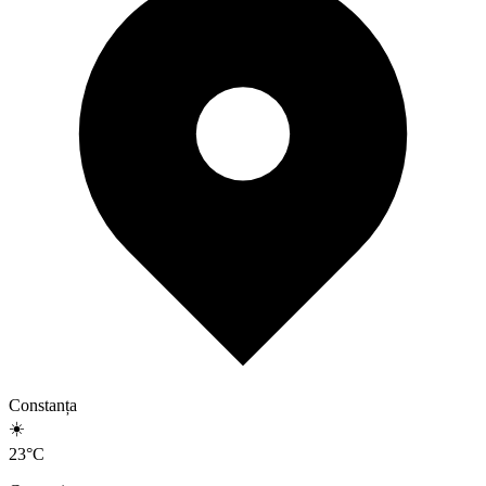
Constanța
☀️
23
°
C