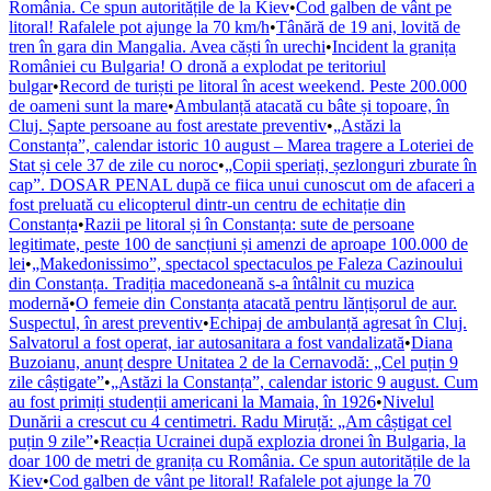
România. Ce spun autoritățile de la Kiev
•
Cod galben de vânt pe
litoral! Rafalele pot ajunge la 70 km/h
•
Tânără de 19 ani, lovită de
tren în gara din Mangalia. Avea căști în urechi
•
Incident la granița
României cu Bulgaria! O dronă a explodat pe teritoriul
bulgar
•
Record de turiști pe litoral în acest weekend. Peste 200.000
de oameni sunt la mare
•
Ambulanță atacată cu bâte și topoare, în
Cluj. Șapte persoane au fost arestate preventiv
•
„Astăzi la
Constanța”, calendar istoric 10 august – Marea tragere a Loteriei de
Stat și cele 37 de zile cu noroc
•
„Copii speriați, șezlonguri zburate în
cap”. DOSAR PENAL după ce fiica unui cunoscut om de afaceri a
fost preluată cu elicopterul dintr-un centru de echitație din
Constanța
•
Razii pe litoral și în Constanța: sute de persoane
legitimate, peste 100 de sancțiuni și amenzi de aproape 100.000 de
lei
•
„Makedonissimo”, spectacol spectaculos pe Faleza Cazinoului
din Constanța. Tradiția macedoneană s-a întâlnit cu muzica
modernă
•
O femeie din Constanța atacată pentru lănțișorul de aur.
Suspectul, în arest preventiv
•
Echipaj de ambulanță agresat în Cluj.
Salvatorul a fost operat, iar autosanitara a fost vandalizată
•
Diana
Buzoianu, anunț despre Unitatea 2 de la Cernavodă: „Cel puțin 9
zile câștigate”
•
„Astăzi la Constanța”, calendar istoric 9 august. Cum
au fost primiți studenții americani la Mamaia, în 1926
•
Nivelul
Dunării a crescut cu 4 centimetri. Radu Miruță: „Am câștigat cel
puțin 9 zile”
•
Reacția Ucrainei după explozia dronei în Bulgaria, la
doar 100 de metri de granița cu România. Ce spun autoritățile de la
Kiev
•
Cod galben de vânt pe litoral! Rafalele pot ajunge la 70