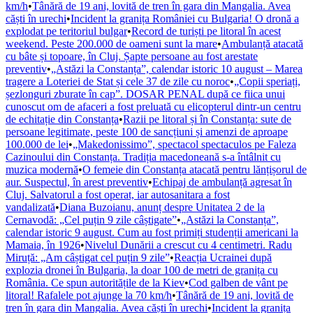
km/h
•
Tânără de 19 ani, lovită de tren în gara din Mangalia. Avea
căști în urechi
•
Incident la granița României cu Bulgaria! O dronă a
explodat pe teritoriul bulgar
•
Record de turiști pe litoral în acest
weekend. Peste 200.000 de oameni sunt la mare
•
Ambulanță atacată
cu bâte și topoare, în Cluj. Șapte persoane au fost arestate
preventiv
•
„Astăzi la Constanța”, calendar istoric 10 august – Marea
tragere a Loteriei de Stat și cele 37 de zile cu noroc
•
„Copii speriați,
șezlonguri zburate în cap”. DOSAR PENAL după ce fiica unui
cunoscut om de afaceri a fost preluată cu elicopterul dintr-un centru
de echitație din Constanța
•
Razii pe litoral și în Constanța: sute de
persoane legitimate, peste 100 de sancțiuni și amenzi de aproape
100.000 de lei
•
„Makedonissimo”, spectacol spectaculos pe Faleza
Cazinoului din Constanța. Tradiția macedoneană s-a întâlnit cu
muzica modernă
•
O femeie din Constanța atacată pentru lănțișorul de
aur. Suspectul, în arest preventiv
•
Echipaj de ambulanță agresat în
Cluj. Salvatorul a fost operat, iar autosanitara a fost
vandalizată
•
Diana Buzoianu, anunț despre Unitatea 2 de la
Cernavodă: „Cel puțin 9 zile câștigate”
•
„Astăzi la Constanța”,
calendar istoric 9 august. Cum au fost primiți studenții americani la
Mamaia, în 1926
•
Nivelul Dunării a crescut cu 4 centimetri. Radu
Miruță: „Am câștigat cel puțin 9 zile”
•
Reacția Ucrainei după
explozia dronei în Bulgaria, la doar 100 de metri de granița cu
România. Ce spun autoritățile de la Kiev
•
Cod galben de vânt pe
litoral! Rafalele pot ajunge la 70 km/h
•
Tânără de 19 ani, lovită de
tren în gara din Mangalia. Avea căști în urechi
•
Incident la granița