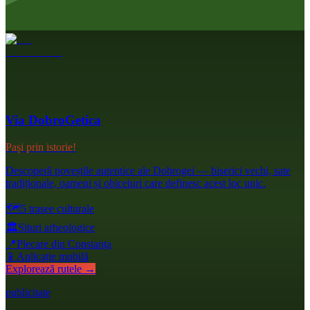
Via DobroGetica
Pași prin istorie!
Descoperă poveștile autentice ale Dobrogei — biserici vechi, sate
tradiționale, oameni și obiceiuri care definesc acest loc unic.
🗺️
5 trasee culturale
🏛️
Situri arheologice
📍
Plecare din Constanța
📱
Aplicație mobilă
Explorează rutele →
publicitate