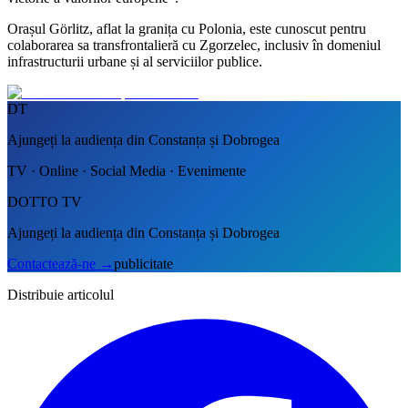
Orașul Görlitz, aflat la granița cu Polonia, este cunoscut pentru
colaborarea sa transfrontalieră cu Zgorzelec, inclusiv în domeniul
infrastructurii urbane și al serviciilor publice.
DT
Ajungeți la audiența din Constanța și Dobrogea
TV · Online · Social Media · Evenimente
DOTTO TV
Ajungeți la audiența din Constanța și Dobrogea
Contactează-ne
→
publicitate
Distribuie articolul