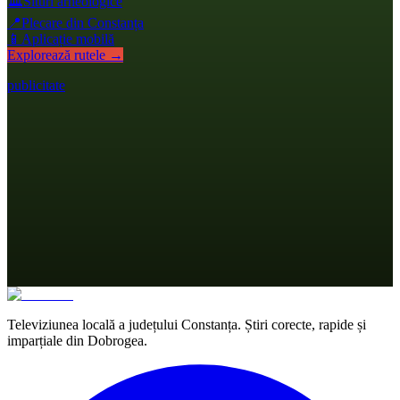
🏛️
Situri arheologice
📍
Plecare din Constanța
📱
Aplicație mobilă
Explorează rutele →
publicitate
Televiziunea locală a județului Constanța. Știri corecte, rapide și
imparțiale din Dobrogea.