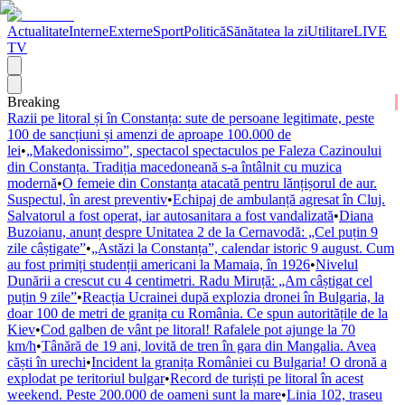
Actualitate
Interne
Externe
Sport
Politică
Sănătatea la zi
Utilitare
LIVE
TV
Breaking
Razii pe litoral și în Constanța: sute de persoane legitimate, peste
100 de sancțiuni și amenzi de aproape 100.000 de
lei
•
„Makedonissimo”, spectacol spectaculos pe Faleza Cazinoului
din Constanța. Tradiția macedoneană s-a întâlnit cu muzica
modernă
•
O femeie din Constanța atacată pentru lănțișorul de aur.
Suspectul, în arest preventiv
•
Echipaj de ambulanță agresat în Cluj.
Salvatorul a fost operat, iar autosanitara a fost vandalizată
•
Diana
Buzoianu, anunț despre Unitatea 2 de la Cernavodă: „Cel puțin 9
zile câștigate”
•
„Astăzi la Constanța”, calendar istoric 9 august. Cum
au fost primiți studenții americani la Mamaia, în 1926
•
Nivelul
Dunării a crescut cu 4 centimetri. Radu Miruță: „Am câștigat cel
puțin 9 zile”
•
Reacția Ucrainei după explozia dronei în Bulgaria, la
doar 100 de metri de granița cu România. Ce spun autoritățile de la
Kiev
•
Cod galben de vânt pe litoral! Rafalele pot ajunge la 70
km/h
•
Tânără de 19 ani, lovită de tren în gara din Mangalia. Avea
căști în urechi
•
Incident la granița României cu Bulgaria! O dronă a
explodat pe teritoriul bulgar
•
Record de turiști pe litoral în acest
weekend. Peste 200.000 de oameni sunt la mare
•
Linia 102, traseu