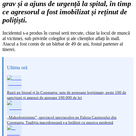
grav și a ajuns de urgență la spital, în timp
ce agresorul a fost imobilizat și reținut de
polițiști.
Incidentul s-a produs în cursul serii trecute, chiar la locul de muncă
al victimei, sub privirile colegilor și ale clienților aflați în mall.
Atacul a fost comis de un bărbat de 49 de ani, fostul partener al
tinerei.
Ultima oră
Razii pe litoral și în Constanța: sute de persoane legitimate, peste 100 de
sancțiuni și amenzi de aproape 100.000 de lei
„Makedonissimo”, spectacol spectaculos pe Faleza Cazinoului din
Constanța. Tradiția macedoneană s-a întâlnit cu muzica modernă