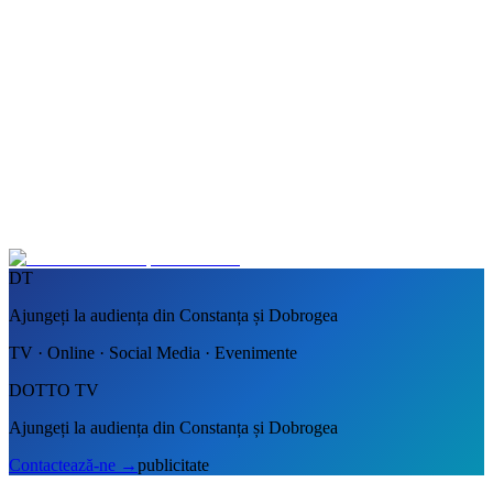
DT
Ajungeți la audiența din Constanța și Dobrogea
TV · Online · Social Media · Evenimente
DOTTO TV
Ajungeți la audiența din Constanța și Dobrogea
Contactează-ne
→
publicitate