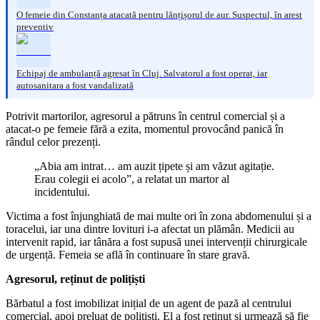
O femeie din Constanța atacată pentru lănțișorul de aur. Suspectul, în arest
preventiv
Echipaj de ambulanță agresat în Cluj. Salvatorul a fost operat, iar
autosanitara a fost vandalizată
Potrivit martorilor, agresorul a pătruns în centrul comercial și a
atacat-o pe femeie fără a ezita, momentul provocând panică în
rândul celor prezenți.
„Abia am intrat… am auzit țipete și am văzut agitație.
Erau colegii ei acolo”, a relatat un martor al
incidentului.
Victima a fost înjunghiată de mai multe ori în zona abdomenului și a
toracelui, iar una dintre lovituri i-a afectat un plămân. Medicii au
intervenit rapid, iar tânăra a fost supusă unei intervenții chirurgicale
de urgență. Femeia se află în continuare în stare gravă.
Agresorul, reținut de polițiști
Bărbatul a fost imobilizat inițial de un agent de pază al centrului
comercial, apoi preluat de polițiști. El a fost reținut și urmează să fie