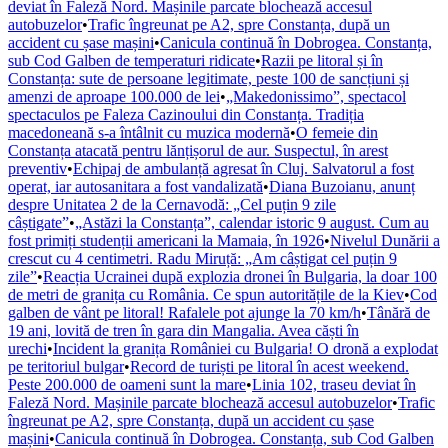
deviat în Faleză Nord. Mașinile parcate blochează accesul
autobuzelor
•
Trafic îngreunat pe A2, spre Constanța, după un
accident cu șase mașini
•
Canicula continuă în Dobrogea. Constanța,
sub Cod Galben de temperaturi ridicate
•
Razii pe litoral și în
Constanța: sute de persoane legitimate, peste 100 de sancțiuni și
amenzi de aproape 100.000 de lei
•
„Makedonissimo”, spectacol
spectaculos pe Faleza Cazinoului din Constanța. Tradiția
macedoneană s-a întâlnit cu muzica modernă
•
O femeie din
Constanța atacată pentru lănțișorul de aur. Suspectul, în arest
preventiv
•
Echipaj de ambulanță agresat în Cluj. Salvatorul a fost
operat, iar autosanitara a fost vandalizată
•
Diana Buzoianu, anunț
despre Unitatea 2 de la Cernavodă: „Cel puțin 9 zile
câștigate”
•
„Astăzi la Constanța”, calendar istoric 9 august. Cum au
fost primiți studenții americani la Mamaia, în 1926
•
Nivelul Dunării a
crescut cu 4 centimetri. Radu Miruță: „Am câștigat cel puțin 9
zile”
•
Reacția Ucrainei după explozia dronei în Bulgaria, la doar 100
de metri de granița cu România. Ce spun autoritățile de la Kiev
•
Cod
galben de vânt pe litoral! Rafalele pot ajunge la 70 km/h
•
Tânără de
19 ani, lovită de tren în gara din Mangalia. Avea căști în
urechi
•
Incident la granița României cu Bulgaria! O dronă a explodat
pe teritoriul bulgar
•
Record de turiști pe litoral în acest weekend.
Peste 200.000 de oameni sunt la mare
•
Linia 102, traseu deviat în
Faleză Nord. Mașinile parcate blochează accesul autobuzelor
•
Trafic
îngreunat pe A2, spre Constanța, după un accident cu șase
mașini
•
Canicula continuă în Dobrogea. Constanța, sub Cod Galben