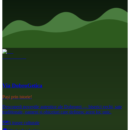
Via DobroGetica
Pași prin istorie!
Descoperă poveștile autentice ale Dobrogei — biserici vechi, sate
tradiționale, oameni și obiceiuri care definesc acest loc unic.
🗺️
5 trasee culturale