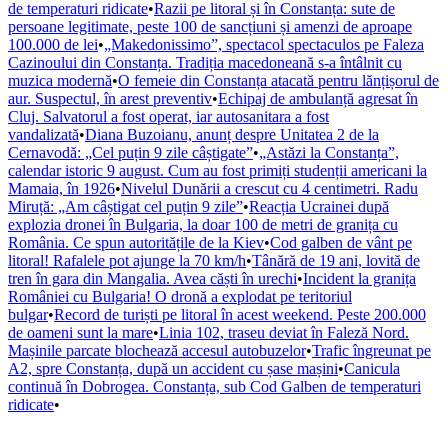
de temperaturi ridicate
•
Razii pe litoral și în Constanța: sute de
persoane legitimate, peste 100 de sancțiuni și amenzi de aproape
100.000 de lei
•
„Makedonissimo”, spectacol spectaculos pe Faleza
Cazinoului din Constanța. Tradiția macedoneană s-a întâlnit cu
muzica modernă
•
O femeie din Constanța atacată pentru lănțișorul de
aur. Suspectul, în arest preventiv
•
Echipaj de ambulanță agresat în
Cluj. Salvatorul a fost operat, iar autosanitara a fost
vandalizată
•
Diana Buzoianu, anunț despre Unitatea 2 de la
Cernavodă: „Cel puțin 9 zile câștigate”
•
„Astăzi la Constanța”,
calendar istoric 9 august. Cum au fost primiți studenții americani la
Mamaia, în 1926
•
Nivelul Dunării a crescut cu 4 centimetri. Radu
Miruță: „Am câștigat cel puțin 9 zile”
•
Reacția Ucrainei după
explozia dronei în Bulgaria, la doar 100 de metri de granița cu
România. Ce spun autoritățile de la Kiev
•
Cod galben de vânt pe
litoral! Rafalele pot ajunge la 70 km/h
•
Tânără de 19 ani, lovită de
tren în gara din Mangalia. Avea căști în urechi
•
Incident la granița
României cu Bulgaria! O dronă a explodat pe teritoriul
bulgar
•
Record de turiști pe litoral în acest weekend. Peste 200.000
de oameni sunt la mare
•
Linia 102, traseu deviat în Faleză Nord.
Mașinile parcate blochează accesul autobuzelor
•
Trafic îngreunat pe
A2, spre Constanța, după un accident cu șase mașini
•
Canicula
continuă în Dobrogea. Constanța, sub Cod Galben de temperaturi
ridicate
•