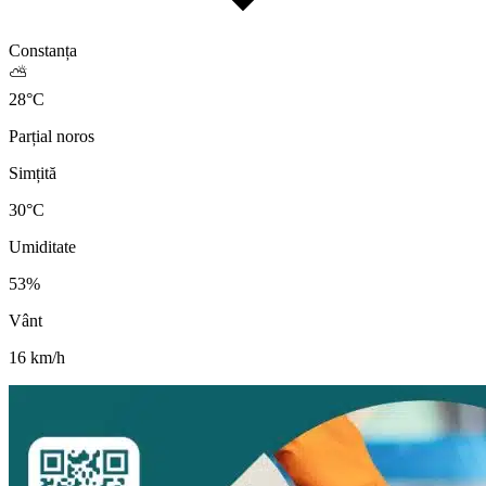
Constanța
⛅
28
°
C
Parțial noros
Simțită
30
°C
Umiditate
53
%
Vânt
16
km/h