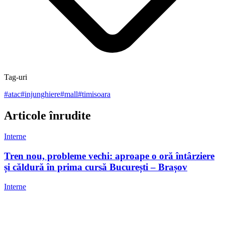
Tag-uri
#
atac
#
injunghiere
#
mall
#
timisoara
Articole înrudite
Interne
Tren nou, probleme vechi: aproape o oră întârziere
și căldură în prima cursă București – Brașov
Interne