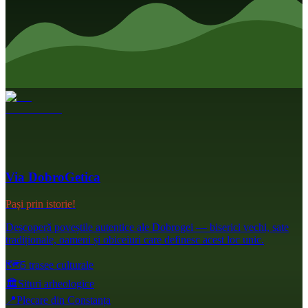
Via DobroGetica
Pași prin istorie!
Descoperă poveștile autentice ale Dobrogei — biserici vechi, sate
tradiționale, oameni și obiceiuri care definesc acest loc unic.
🗺️
5 trasee culturale
🏛️
Situri arheologice
📍
Plecare din Constanța