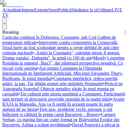
Actualitate
Interne
Externe
Sport
Politică
Sănătatea la zi
Utilitare
LIVE
TV
Breaking
Canicula continuă în Dobrogea. Constanța, sub Cod Galben de
temperaturi ridicate
•
Intervenție contra cronometru la Cernavodă.
Două barje au fost scufundate pentru a crește debitul de apă către
centrala nucleară
•
„Astăzi la Constanța”, calendar istoric 8 august.
Drama vasului „Dalmația”, în urmă cu 100 de ani
•
Moody’s menține
România la ratingul „Baa3”, dar păstrează perspectiva negativă. Ce
riscuri vede agenția
•
Aur pentru Constanța la Olimpiada
Internațională de Inteligență Artificială. Mircistul Alexandru Thury-
Burileanu, în topul mondial
•
Constanța interbelică, redescoperită,
astăzi, la pas. Tur ghidat gratuit prin străzilele Peninsulei
•
Pericol pe
Autostrada Soarelui! Obiecte metalice găsite în mod repetat pe
carosabil
•
Tur cultural prin istoria maritimă a Constanței. Participanții
sunt invitați să descopere poveștile orașului de la malul mării
•
Avarie
RAJA la Mangalia. Apa va fi oprită în această noapte în patru
stațiuni de pe litoral
•
Tren nou, probleme vechi: aproape o oră
întârziere și căldură în prima cursă București – Brașov
•
Carmen
Șerban, cu mașina într-un crater format pe Bulevardul Eroilor din
București. Artista a scăpat nevătămată
•
David Popovici a plecat la