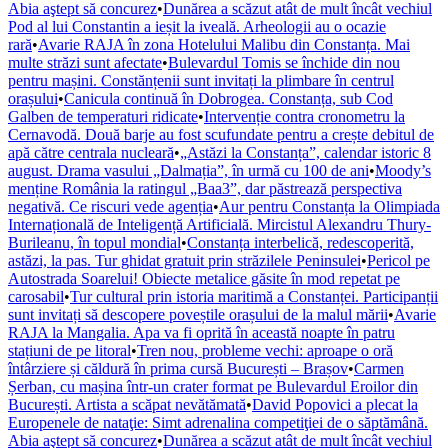
Abia aştept să concurez
•
Dunărea a scăzut atât de mult încât vechiul
Pod al lui Constantin a ieșit la iveală. Arheologii au o ocazie
rară
•
Avarie RAJA în zona Hotelului Malibu din Constanța. Mai
multe străzi sunt afectate
•
Bulevardul Tomis se închide din nou
pentru mașini. Constănțenii sunt invitați la plimbare în centrul
orașului
•
Canicula continuă în Dobrogea. Constanța, sub Cod
Galben de temperaturi ridicate
•
Intervenție contra cronometru la
Cernavodă. Două barje au fost scufundate pentru a crește debitul de
apă către centrala nucleară
•
„Astăzi la Constanța”, calendar istoric 8
august. Drama vasului „Dalmația”, în urmă cu 100 de ani
•
Moody’s
menține România la ratingul „Baa3”, dar păstrează perspectiva
negativă. Ce riscuri vede agenția
•
Aur pentru Constanța la Olimpiada
Internațională de Inteligență Artificială. Mircistul Alexandru Thury-
Burileanu, în topul mondial
•
Constanța interbelică, redescoperită,
astăzi, la pas. Tur ghidat gratuit prin străzilele Peninsulei
•
Pericol pe
Autostrada Soarelui! Obiecte metalice găsite în mod repetat pe
carosabil
•
Tur cultural prin istoria maritimă a Constanței. Participanții
sunt invitați să descopere poveștile orașului de la malul mării
•
Avarie
RAJA la Mangalia. Apa va fi oprită în această noapte în patru
stațiuni de pe litoral
•
Tren nou, probleme vechi: aproape o oră
întârziere și căldură în prima cursă București – Brașov
•
Carmen
Șerban, cu mașina într-un crater format pe Bulevardul Eroilor din
București. Artista a scăpat nevătămată
•
David Popovici a plecat la
Europenele de nataţie: Simt adrenalina competiţiei de o săptămână.
Abia aştept să concurez
•
Dunărea a scăzut atât de mult încât vechiul