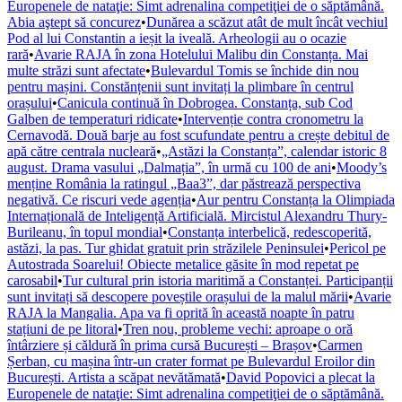
Europenele de nataţie: Simt adrenalina competiţiei de o săptămână.
Abia aştept să concurez
•
Dunărea a scăzut atât de mult încât vechiul
Pod al lui Constantin a ieșit la iveală. Arheologii au o ocazie
rară
•
Avarie RAJA în zona Hotelului Malibu din Constanța. Mai
multe străzi sunt afectate
•
Bulevardul Tomis se închide din nou
pentru mașini. Constănțenii sunt invitați la plimbare în centrul
orașului
•
Canicula continuă în Dobrogea. Constanța, sub Cod
Galben de temperaturi ridicate
•
Intervenție contra cronometru la
Cernavodă. Două barje au fost scufundate pentru a crește debitul de
apă către centrala nucleară
•
„Astăzi la Constanța”, calendar istoric 8
august. Drama vasului „Dalmația”, în urmă cu 100 de ani
•
Moody’s
menține România la ratingul „Baa3”, dar păstrează perspectiva
negativă. Ce riscuri vede agenția
•
Aur pentru Constanța la Olimpiada
Internațională de Inteligență Artificială. Mircistul Alexandru Thury-
Burileanu, în topul mondial
•
Constanța interbelică, redescoperită,
astăzi, la pas. Tur ghidat gratuit prin străzilele Peninsulei
•
Pericol pe
Autostrada Soarelui! Obiecte metalice găsite în mod repetat pe
carosabil
•
Tur cultural prin istoria maritimă a Constanței. Participanții
sunt invitați să descopere poveștile orașului de la malul mării
•
Avarie
RAJA la Mangalia. Apa va fi oprită în această noapte în patru
stațiuni de pe litoral
•
Tren nou, probleme vechi: aproape o oră
întârziere și căldură în prima cursă București – Brașov
•
Carmen
Șerban, cu mașina într-un crater format pe Bulevardul Eroilor din
București. Artista a scăpat nevătămată
•
David Popovici a plecat la
Europenele de nataţie: Simt adrenalina competiţiei de o săptămână.