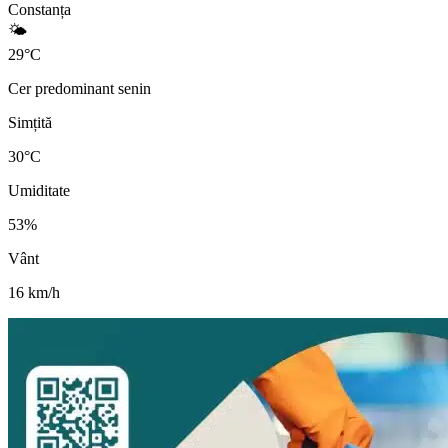
Constanța
🌤️
29
°
C
Cer predominant senin
Simțită
30
°C
Umiditate
53
%
Vânt
16
km/h