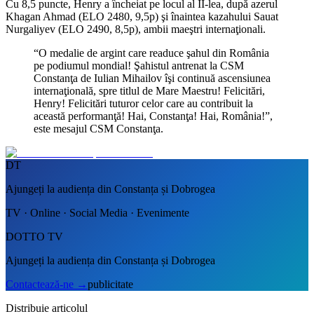
Cu 8,5 puncte, Henry a încheiat pe locul al II-lea, după azerul
Khagan Ahmad (ELO 2480, 9,5p) şi înaintea kazahului Sauat
Nurgaliyev (ELO 2490, 8,5p), ambii maeştri internaţionali.
“O medalie de argint care readuce şahul din România
pe podiumul mondial! Şahistul antrenat la CSM
Constanţa de Iulian Mihailov îşi continuă ascensiunea
internaţională, spre titlul de Mare Maestru! Felicitări,
Henry! Felicitări tuturor celor care au contribuit la
această performanţă! Hai, Constanţa! Hai, România!”,
este mesajul CSM Constanţa.
DT
Ajungeți la audiența din Constanța și Dobrogea
TV · Online · Social Media · Evenimente
DOTTO TV
Ajungeți la audiența din Constanța și Dobrogea
Contactează-ne
→
publicitate
Distribuie articolul