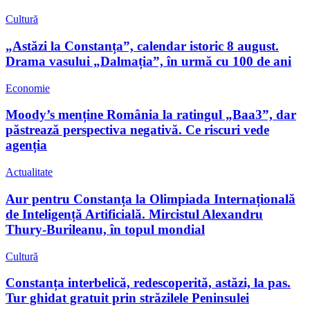
Cultură
„Astăzi la Constanța”, calendar istoric 8 august.
Drama vasului „Dalmația”, în urmă cu 100 de ani
Economie
Moody’s menține România la ratingul „Baa3”, dar
păstrează perspectiva negativă. Ce riscuri vede
agenția
Actualitate
Aur pentru Constanța la Olimpiada Internațională
de Inteligență Artificială. Mircistul Alexandru
Thury-Burileanu, în topul mondial
Cultură
Constanța interbelică, redescoperită, astăzi, la pas.
Tur ghidat gratuit prin străzilele Peninsulei