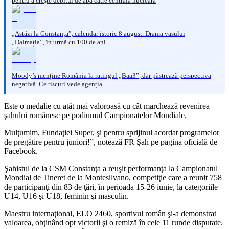
pentru a crește debitul de apă către centrala nucleară
„Astăzi la Constanța”, calendar istoric 8 august. Drama vasului
„Dalmația”, în urmă cu 100 de ani
Moody’s menține România la ratingul „Baa3”, dar păstrează perspectiva
negativă. Ce riscuri vede agenția
Este o medalie cu atât mai valoroasă cu cât marchează revenirea
şahului românesc pe podiumul Campionatelor Mondiale.
Mulţumim, Fundaţiei Super, şi pentru sprijinul acordat programelor
de pregătire pentru juniori!”, notează FR Şah pe pagina oficială de
Facebook.
Şahistul de la CSM Constanţa a reuşit performanţa la Campionatul
Mondial de Tineret de la Montesilvano, competiţie care a reunit 758
de participanţi din 83 de ţări, în perioada 15-26 iunie, la categoriile
U14, U16 şi U18, feminin şi masculin.
Maestru internaţional, ELO 2460, sportivul român şi-a demonstrat
valoarea, obţinând opt victorii şi o remiză în cele 11 runde disputate.