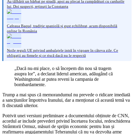
Au tâlhărit un bărbat pe stradă, apoi au plecat la cumpărături cu cardurile
lui. Doi suspecți, reținuți la Constanța
Cafeaua Baqué, tradiție spaniolă și gust echilibrat, acum disponibilă
online în România
Noile reguli UE privind ambalajele intră în vigoare în câteva zile. Ce
obligații au firmele și ce riscă dacă nu le respectă
„Dacă nu-mi place, o să începem din nou să tragem
asupra lor”, a declarat liderul american, adăugând că
Washingtonul ar putea reveni la campania de
bombardamente.
Trump a mai spus că memorandumul nu prevede o ridicare imediată
a sancțiunilor împotriva Iranului, dar a menționat că această temă va
fi discutată ulterior.
Potrivit unei versiuni preliminare a documentului obținute de CNN,
acordul ar include prevederi privind încetarea focului, redeschiderea
Strâmtorii Ormuz, măsuri de sprijin economic pentru Iran și
reafirmarea angajamentului Teheranului că nu va dezvolta arme