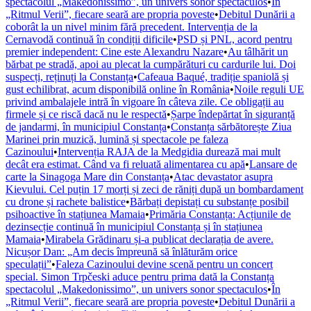
spectacolul „Makedonissimo”, un univers sonor spectaculos
•
În
„Ritmul Verii”, fiecare seară are propria poveste
•
Debitul Dunării a
coborât la un nivel minim fără precedent. Intervenția de la
Cernavodă continuă în condiții dificile
•
PSD și PNL, acord pentru
premier independent: Cine este Alexandru Nazare
•
Au tâlhărit un
bărbat pe stradă, apoi au plecat la cumpărături cu cardurile lui. Doi
suspecți, reținuți la Constanța
•
Cafeaua Baqué, tradiție spaniolă și
gust echilibrat, acum disponibilă online în România
•
Noile reguli UE
privind ambalajele intră în vigoare în câteva zile. Ce obligații au
firmele și ce riscă dacă nu le respectă
•
Șarpe îndepărtat în siguranță
de jandarmi, în municipiul Constanța
•
Constanța sărbătorește Ziua
Marinei prin muzică, lumină și spectacole pe faleza
Cazinoului
•
Intervenția RAJA de la Medgidia durează mai mult
decât era estimat. Când va fi reluată alimentarea cu apă
•
Lansare de
carte la Sinagoga Mare din Constanța
•
Atac devastator asupra
Kievului. Cel puțin 17 morți și zeci de răniți după un bombardament
cu drone și rachete balistice
•
Bărbați depistați cu substanțe posibil
psihoactive în stațiunea Mamaia
•
Primăria Constanța: Acțiunile de
dezinsecție continuă în municipiul Constanța și în stațiunea
Mamaia
•
Mirabela Grădinaru și-a publicat declarația de avere.
Nicușor Dan: „Am decis împreună să înlăturăm orice
speculații”
•
Faleza Cazinoului devine scenă pentru un concert
special. Simon Trpčeski aduce pentru prima dată la Constanța
spectacolul „Makedonissimo”, un univers sonor spectaculos
•
În
„Ritmul Verii”, fiecare seară are propria poveste
•
Debitul Dunării a