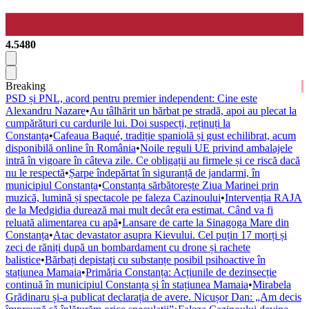
4.5480
Breaking
PSD și PNL, acord pentru premier independent: Cine este
Alexandru Nazare
•
Au tâlhărit un bărbat pe stradă, apoi au plecat la
cumpărături cu cardurile lui. Doi suspecți, reținuți la
Constanța
•
Cafeaua Baqué, tradiție spaniolă și gust echilibrat, acum
disponibilă online în România
•
Noile reguli UE privind ambalajele
intră în vigoare în câteva zile. Ce obligații au firmele și ce riscă dacă
nu le respectă
•
Șarpe îndepărtat în siguranță de jandarmi, în
municipiul Constanța
•
Constanța sărbătorește Ziua Marinei prin
muzică, lumină și spectacole pe faleza Cazinoului
•
Intervenția RAJA
de la Medgidia durează mai mult decât era estimat. Când va fi
reluată alimentarea cu apă
•
Lansare de carte la Sinagoga Mare din
Constanța
•
Atac devastator asupra Kievului. Cel puțin 17 morți și
zeci de răniți după un bombardament cu drone și rachete
balistice
•
Bărbați depistați cu substanțe posibil psihoactive în
stațiunea Mamaia
•
Primăria Constanța: Acțiunile de dezinsecție
continuă în municipiul Constanța și în stațiunea Mamaia
•
Mirabela
Grădinaru și-a publicat declarația de avere. Nicușor Dan: „Am decis