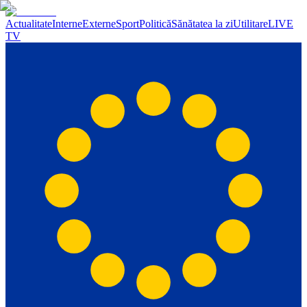
Actualitate
Interne
Externe
Sport
Politică
Sănătatea la zi
Utilitare
LIVE
TV