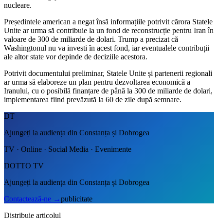
nucleare.
Președintele american a negat însă informațiile potrivit cărora Statele
Unite ar urma să contribuie la un fond de reconstrucție pentru Iran în
valoare de 300 de miliarde de dolari. Trump a precizat că
Washingtonul nu va investi în acest fond, iar eventualele contribuții
ale altor state vor depinde de deciziile acestora.
Potrivit documentului preliminar, Statele Unite și partenerii regionali
ar urma să elaboreze un plan pentru dezvoltarea economică a
Iranului, cu o posibilă finanțare de până la 300 de miliarde de dolari,
implementarea fiind prevăzută la 60 de zile după semnare.
DT
Ajungeți la audiența din Constanța și Dobrogea
TV · Online · Social Media · Evenimente
DOTTO TV
Ajungeți la audiența din Constanța și Dobrogea
Contactează-ne
→
publicitate
Distribuie articolul