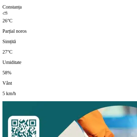
Constanța
⛅
26
°
C
Parțial noros
Simțită
27
°C
Umiditate
58
%
Vânt
5
km/h