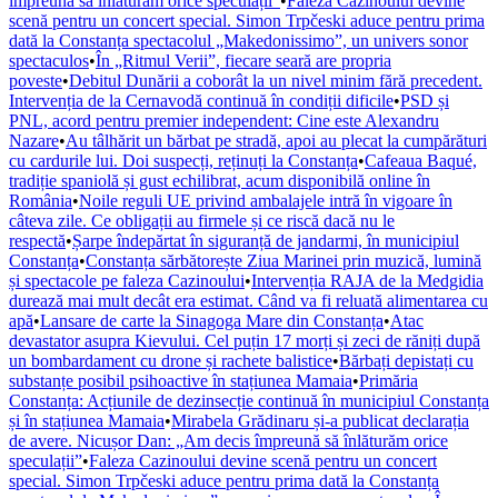
împreună să înlăturăm orice speculații”
•
Faleza Cazinoului devine
scenă pentru un concert special. Simon Trpčeski aduce pentru prima
dată la Constanța spectacolul „Makedonissimo”, un univers sonor
spectaculos
•
În „Ritmul Verii”, fiecare seară are propria
poveste
•
Debitul Dunării a coborât la un nivel minim fără precedent.
Intervenția de la Cernavodă continuă în condiții dificile
•
PSD și
PNL, acord pentru premier independent: Cine este Alexandru
Nazare
•
Au tâlhărit un bărbat pe stradă, apoi au plecat la cumpărături
cu cardurile lui. Doi suspecți, reținuți la Constanța
•
Cafeaua Baqué,
tradiție spaniolă și gust echilibrat, acum disponibilă online în
România
•
Noile reguli UE privind ambalajele intră în vigoare în
câteva zile. Ce obligații au firmele și ce riscă dacă nu le
respectă
•
Șarpe îndepărtat în siguranță de jandarmi, în municipiul
Constanța
•
Constanța sărbătorește Ziua Marinei prin muzică, lumină
și spectacole pe faleza Cazinoului
•
Intervenția RAJA de la Medgidia
durează mai mult decât era estimat. Când va fi reluată alimentarea cu
apă
•
Lansare de carte la Sinagoga Mare din Constanța
•
Atac
devastator asupra Kievului. Cel puțin 17 morți și zeci de răniți după
un bombardament cu drone și rachete balistice
•
Bărbați depistați cu
substanțe posibil psihoactive în stațiunea Mamaia
•
Primăria
Constanța: Acțiunile de dezinsecție continuă în municipiul Constanța
și în stațiunea Mamaia
•
Mirabela Grădinaru și-a publicat declarația
de avere. Nicușor Dan: „Am decis împreună să înlăturăm orice
speculații”
•
Faleza Cazinoului devine scenă pentru un concert
special. Simon Trpčeski aduce pentru prima dată la Constanța