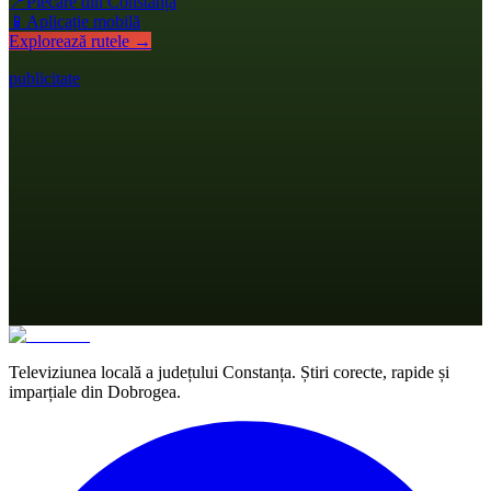
📍
Plecare din Constanța
📱
Aplicație mobilă
Explorează rutele →
publicitate
Televiziunea locală a județului Constanța. Știri corecte, rapide și
imparțiale din Dobrogea.