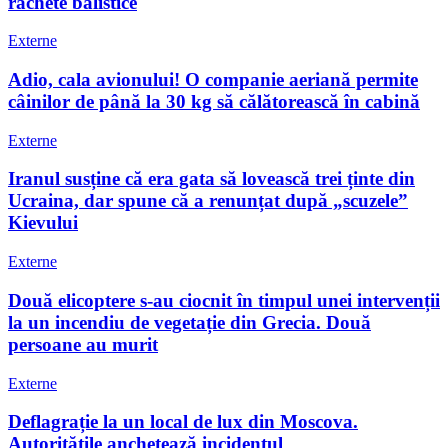
rachete balistice
Externe
Adio, cala avionului! O companie aeriană permite
câinilor de până la 30 kg să călătorească în cabină
Externe
Iranul susține că era gata să lovească trei ținte din
Ucraina, dar spune că a renunțat după „scuzele”
Kievului
Externe
Două elicoptere s-au ciocnit în timpul unei intervenții
la un incendiu de vegetație din Grecia. Două
persoane au murit
Externe
Deflagrație la un local de lux din Moscova.
Autoritățile anchetează incidentul