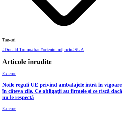
Tag-uri
#
Donald Trump
#
Iran
#
orientul mijlociu
#
SUA
Articole înrudite
Externe
Noile reguli UE privind ambalajele intră în vigoare
în câteva zile. Ce obligații au firmele și ce riscă dacă
nu le respectă
Externe