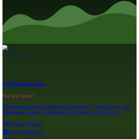
Via DobroGetica
Pași prin istorie!
Descoperă poveștile autentice ale Dobrogei — biserici vechi, sate
tradiționale, oameni și obiceiuri care definesc acest loc unic.
🗺️
5 trasee culturale
🏛️
Situri arheologice