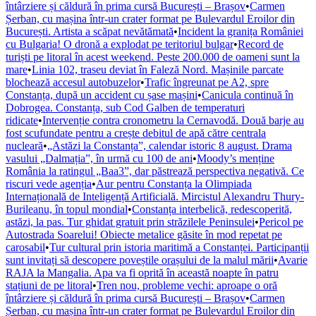
întârziere și căldură în prima cursă București – Brașov
•
Carmen
Șerban, cu mașina într-un crater format pe Bulevardul Eroilor din
București. Artista a scăpat nevătămată
•
Incident la granița României
cu Bulgaria! O dronă a explodat pe teritoriul bulgar
•
Record de
turiști pe litoral în acest weekend. Peste 200.000 de oameni sunt la
mare
•
Linia 102, traseu deviat în Faleză Nord. Mașinile parcate
blochează accesul autobuzelor
•
Trafic îngreunat pe A2, spre
Constanța, după un accident cu șase mașini
•
Canicula continuă în
Dobrogea. Constanța, sub Cod Galben de temperaturi
ridicate
•
Intervenție contra cronometru la Cernavodă. Două barje au
fost scufundate pentru a crește debitul de apă către centrala
nucleară
•
„Astăzi la Constanța”, calendar istoric 8 august. Drama
vasului „Dalmația”, în urmă cu 100 de ani
•
Moody’s menține
România la ratingul „Baa3”, dar păstrează perspectiva negativă. Ce
riscuri vede agenția
•
Aur pentru Constanța la Olimpiada
Internațională de Inteligență Artificială. Mircistul Alexandru Thury-
Burileanu, în topul mondial
•
Constanța interbelică, redescoperită,
astăzi, la pas. Tur ghidat gratuit prin străzilele Peninsulei
•
Pericol pe
Autostrada Soarelui! Obiecte metalice găsite în mod repetat pe
carosabil
•
Tur cultural prin istoria maritimă a Constanței. Participanții
sunt invitați să descopere poveștile orașului de la malul mării
•
Avarie
RAJA la Mangalia. Apa va fi oprită în această noapte în patru
stațiuni de pe litoral
•
Tren nou, probleme vechi: aproape o oră
întârziere și căldură în prima cursă București – Brașov
•
Carmen
Șerban, cu mașina într-un crater format pe Bulevardul Eroilor din