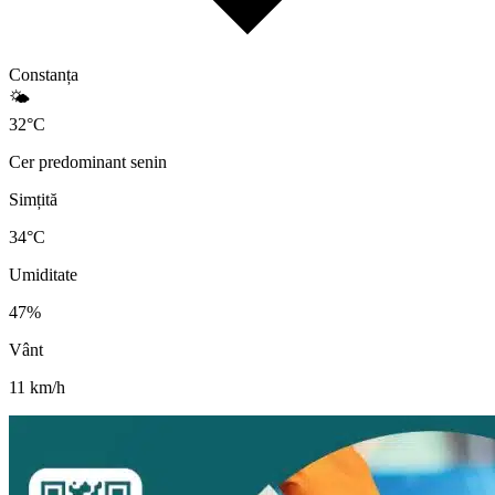
Constanța
🌤️
32
°
C
Cer predominant senin
Simțită
34
°C
Umiditate
47
%
Vânt
11
km/h