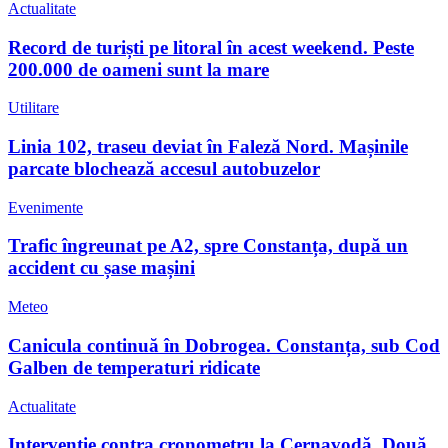
Actualitate
Record de turiști pe litoral în acest weekend. Peste
200.000 de oameni sunt la mare
Utilitare
Linia 102, traseu deviat în Faleză Nord. Mașinile
parcate blochează accesul autobuzelor
Evenimente
Trafic îngreunat pe A2, spre Constanța, după un
accident cu șase mașini
Meteo
Canicula continuă în Dobrogea. Constanța, sub Cod
Galben de temperaturi ridicate
Actualitate
Intervenție contra cronometru la Cernavodă. Două