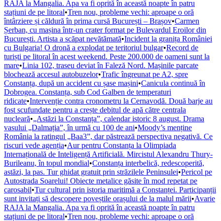
RAJA la Mangalia. Apa va fi oprită în această noapte în patru
stațiuni de pe litoral
•
Tren nou, probleme vechi: aproape o oră
întârziere și căldură în prima cursă București – Brașov
•
Carmen
Șerban, cu mașina într-un crater format pe Bulevardul Eroilor din
București. Artista a scăpat nevătămată
•
Incident la granița României
cu Bulgaria! O dronă a explodat pe teritoriul bulgar
•
Record de
turiști pe litoral în acest weekend. Peste 200.000 de oameni sunt la
mare
•
Linia 102, traseu deviat în Faleză Nord. Mașinile parcate
blochează accesul autobuzelor
•
Trafic îngreunat pe A2, spre
Constanța, după un accident cu șase mașini
•
Canicula continuă în
Dobrogea. Constanța, sub Cod Galben de temperaturi
ridicate
•
Intervenție contra cronometru la Cernavodă. Două barje au
fost scufundate pentru a crește debitul de apă către centrala
nucleară
•
„Astăzi la Constanța”, calendar istoric 8 august. Drama
vasului „Dalmația”, în urmă cu 100 de ani
•
Moody’s menține
România la ratingul „Baa3”, dar păstrează perspectiva negativă. Ce
riscuri vede agenția
•
Aur pentru Constanța la Olimpiada
Internațională de Inteligență Artificială. Mircistul Alexandru Thury-
Burileanu, în topul mondial
•
Constanța interbelică, redescoperită,
astăzi, la pas. Tur ghidat gratuit prin străzilele Peninsulei
•
Pericol pe
Autostrada Soarelui! Obiecte metalice găsite în mod repetat pe
carosabil
•
Tur cultural prin istoria maritimă a Constanței. Participanții
sunt invitați să descopere poveștile orașului de la malul mării
•
Avarie
RAJA la Mangalia. Apa va fi oprită în această noapte în patru
stațiuni de pe litoral
•
Tren nou, probleme vechi: aproape o oră