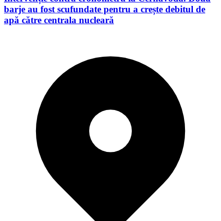
barje au fost scufundate pentru a crește debitul de
apă către centrala nucleară