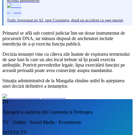
accesul autobuzelor
Trafic îngreunat pe A2, spre Constanța, după un accident cu șase mașini
Primarul se află sub control judiciar într-un dosar instrumentat de
procurorii DNA, iar măsura dispusă de anchetatori include
interdicția de a-și exercita funcția publică.
Decizia instanței vine cu câteva zile înainte de expirarea termenului
de șase luni în care un ales local trebuie să își poată exercita
atribuțiile. Potrivit prevederilor legale, lipsa exercitării funcției pe
această perioadă poate avea consecințe asupra mandatului.
Situația administrativă de la Mangalia rămâne astfel în așteptarea
unei decizii definitive a instanțelor.
DT
Ajungeți la audiența din Constanța și Dobrogea
TV · Online · Social Media · Evenimente
DOTTO TV