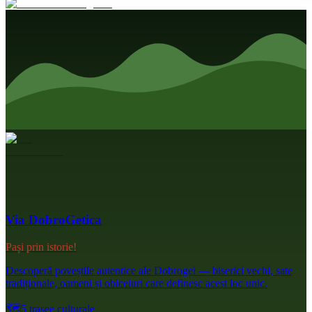
Via DobroGetica
Pași prin istorie!
Descoperă poveștile autentice ale Dobrogei — biserici vechi, sate
tradiționale, oameni și obiceiuri care definesc acest loc unic.
🗺️
5 trasee culturale