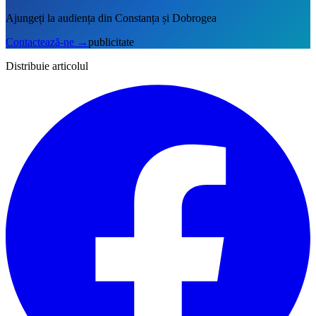
Ajungeți la audiența din Constanța și Dobrogea
Contactează-ne
→
publicitate
Distribuie articolul