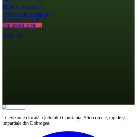
🏛️
Situri arheologice
📍
Plecare din Constanța
📱
Aplicație mobilă
Explorează rutele →
publicitate
Televiziunea locală a județului Constanța. Știri corecte, rapide și
imparțiale din Dobrogea.