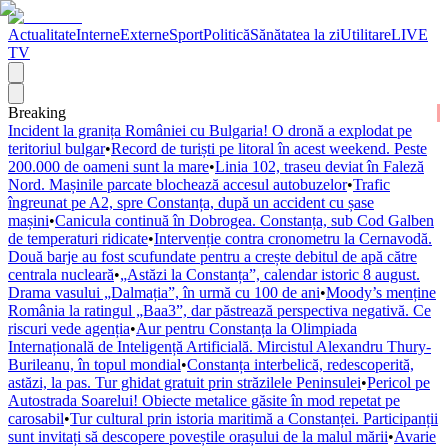
Actualitate
Interne
Externe
Sport
Politică
Sănătatea la zi
Utilitare
LIVE
TV
Breaking
Incident la granița României cu Bulgaria! O dronă a explodat pe
teritoriul bulgar
•
Record de turiști pe litoral în acest weekend. Peste
200.000 de oameni sunt la mare
•
Linia 102, traseu deviat în Faleză
Nord. Mașinile parcate blochează accesul autobuzelor
•
Trafic
îngreunat pe A2, spre Constanța, după un accident cu șase
mașini
•
Canicula continuă în Dobrogea. Constanța, sub Cod Galben
de temperaturi ridicate
•
Intervenție contra cronometru la Cernavodă.
Două barje au fost scufundate pentru a crește debitul de apă către
centrala nucleară
•
„Astăzi la Constanța”, calendar istoric 8 august.
Drama vasului „Dalmația”, în urmă cu 100 de ani
•
Moody’s menține
România la ratingul „Baa3”, dar păstrează perspectiva negativă. Ce
riscuri vede agenția
•
Aur pentru Constanța la Olimpiada
Internațională de Inteligență Artificială. Mircistul Alexandru Thury-
Burileanu, în topul mondial
•
Constanța interbelică, redescoperită,
astăzi, la pas. Tur ghidat gratuit prin străzilele Peninsulei
•
Pericol pe
Autostrada Soarelui! Obiecte metalice găsite în mod repetat pe
carosabil
•
Tur cultural prin istoria maritimă a Constanței. Participanții
sunt invitați să descopere poveștile orașului de la malul mării
•
Avarie