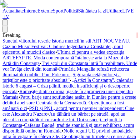
Actualitate
Interne
Externe
Sport
Politică
Sănătatea la zi
Utilitare
LIVE
TV
Breaking
Sunetul viitorului rescrie istoria muzicii în stil ART NOUVEAU.
Cazino Music Festival: Clădirea legendară a Constanței, noul
epicentru al muzicii clasice
•
Ultima zi pentru a vedea expoziția
ARTEFAPTE. Moda contemporană întâlnește arta la Muzeul de
Artă din Constanța
•
Trei școli din Constanța intră în reabilitare. Unde
vor învăța elevii din toamnă
•
Primăria Mangalia refuză reducerea
iluminatului public. Paul Foleanu: „Siguranța cetățenilor și a
turiștilor este o prioritate absolută”
•
„Astăzi la Constanța”, calendar
istoric 6 august – Criza pâinii, medici insuficienți și o descoperire
epocală
•
Rămăşiţe dintr-o dronă, găsite în apropierea unei plaje din
Mamaia
•
Patru barje sunt scufundate astăzi în Dunăre pentru a crește
debitul apei spre Centrala de la Cernavodă. Operațiunea a fost
amânată o zi
•
PSD și PNL, acord pentru premier independent: Cine
este Alexandru Nazare
•
Au tâlhărit un bărbat pe stradă, apoi au
plecat la cumpărături cu cardurile lui. Doi suspecți, reținuți la
Constanța
•
Cafeaua Baqué, tradiție spaniolă și gust echilibrat, acum
disponibilă online în România
•
Noile reguli UE privind ambalajele
intră în vigoare în câteva zile. Ce obligații au firmele și ce riscă dacă