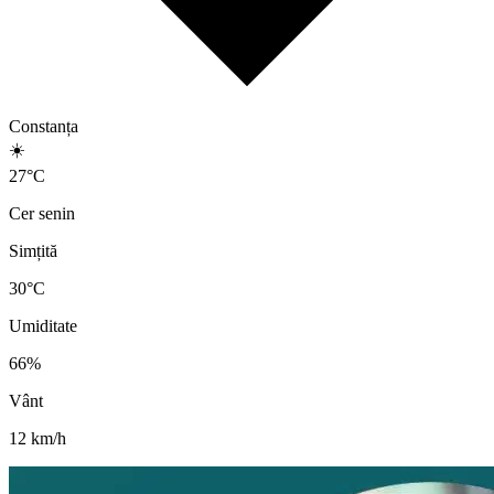
Constanța
☀️
27
°
C
Cer senin
Simțită
30
°C
Umiditate
66
%
Vânt
12
km/h