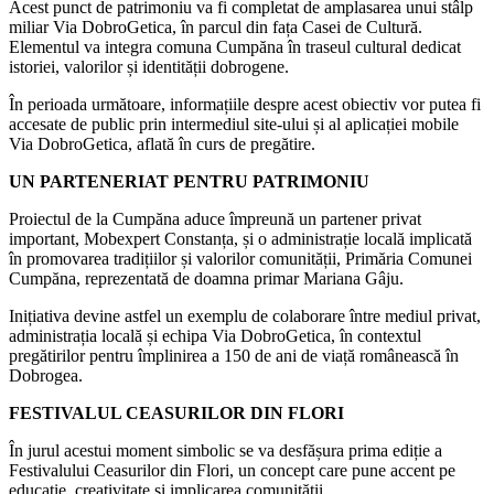
Acest punct de patrimoniu va fi completat de amplasarea unui stâlp
miliar Via DobroGetica, în parcul din fața Casei de Cultură.
Elementul va integra comuna Cumpăna în traseul cultural dedicat
istoriei, valorilor și identității dobrogene.
În perioada următoare, informațiile despre acest obiectiv vor putea fi
accesate de public prin intermediul site-ului și al aplicației mobile
Via DobroGetica, aflată în curs de pregătire.
UN PARTENERIAT PENTRU PATRIMONIU
Proiectul de la Cumpăna aduce împreună un partener privat
important, Mobexpert Constanța, și o administrație locală implicată
în promovarea tradițiilor și valorilor comunității, Primăria Comunei
Cumpăna, reprezentată de doamna primar Mariana Gâju.
Inițiativa devine astfel un exemplu de colaborare între mediul privat,
administrația locală și echipa Via DobroGetica, în contextul
pregătirilor pentru împlinirea a 150 de ani de viață românească în
Dobrogea.
FESTIVALUL CEASURILOR DIN FLORI
În jurul acestui moment simbolic se va desfășura prima ediție a
Festivalului Ceasurilor din Flori, un concept care pune accent pe
educație, creativitate și implicarea comunității.