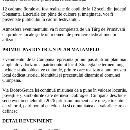
12 cadrane florale au fost realizate de copii de la 12 școli din județul
Constanța. Lucrările lor, pline de culoare și imaginație, vor fi
prezentate publicului în cadrul festivalului.
Atmosfera evenimentului va fi completată de un Târg de Primăvară
cu produse locale și de un moment de premiere dedicat micilor
artizani.
PRIMUL PAS DINTR-UN PLAN MAI AMPLU
Evenimentul de la Cumpăna reprezintă primul pas dintr-un plan mai
amplu de valorizare a patrimoniului local. Strategia pe termen lung
include și alte obiective culturale, printre care realizarea unui muzeu
local dedicat istoriei, identității și prezentului dinamic al comunei
Cumpăna.
Via DobroGetica își continuă misiunea de a pune în valoare locurile,
poveștile și simbolurile care definesc Dobrogea. Cumpăna deschide
seria evenimentelor din 2026 printr-un moment care unește trecutul
cu viitorul, patrimoniul cu educația și comunitatea cu valorile care o
definesc.
DETALII EVENIMENT