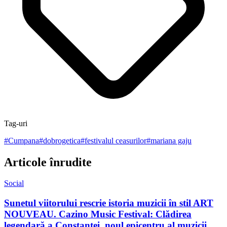
Tag-uri
#
Cumpana
#
dobrogetica
#
festivalul ceasurilor
#
mariana gaju
Articole înrudite
Social
Sunetul viitorului rescrie istoria muzicii în stil ART
NOUVEAU. Cazino Music Festival: Clădirea
legendară a Constanței, noul epicentru al muzicii