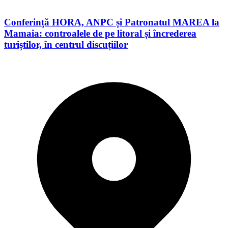
Conferință HORA, ANPC și Patronatul MAREA la
Mamaia: controalele de pe litoral și încrederea
turiștilor, în centrul discuțiilor