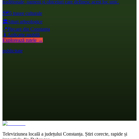
tradiționale, oameni și obiceiuri care definesc acest loc unic.
🗺️
5 trasee culturale
🏛️
Situri arheologice
📍
Plecare din Constanța
📱
Aplicație mobilă
Explorează rutele →
publicitate
Televiziunea locală a județului Constanța. Știri corecte, rapide și