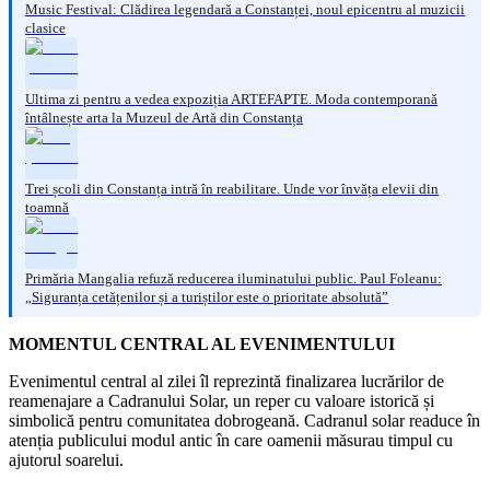
Music Festival: Clădirea legendară a Constanței, noul epicentru al muzicii
clasice
Ultima zi pentru a vedea expoziția ARTEFAPTE. Moda contemporană
întâlnește arta la Muzeul de Artă din Constanța
Trei școli din Constanța intră în reabilitare. Unde vor învăța elevii din
toamnă
Primăria Mangalia refuză reducerea iluminatului public. Paul Foleanu:
„Siguranța cetățenilor și a turiștilor este o prioritate absolută”
MOMENTUL CENTRAL AL EVENIMENTULUI
Evenimentul central al zilei îl reprezintă finalizarea lucrărilor de
reamenajare a Cadranului Solar, un reper cu valoare istorică și
simbolică pentru comunitatea dobrogeană. Cadranul solar readuce în
atenția publicului modul antic în care oamenii măsurau timpul cu
ajutorul soarelui.