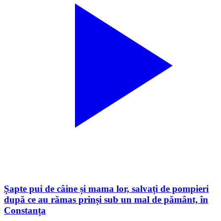
Șapte pui de câine și mama lor, salvați de pompieri
după ce au rămas prinși sub un mal de pământ, în
Constanța