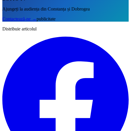
Ajungeți la audiența din Constanța și Dobrogea
Contactează-ne
→
publicitate
Distribuie articolul