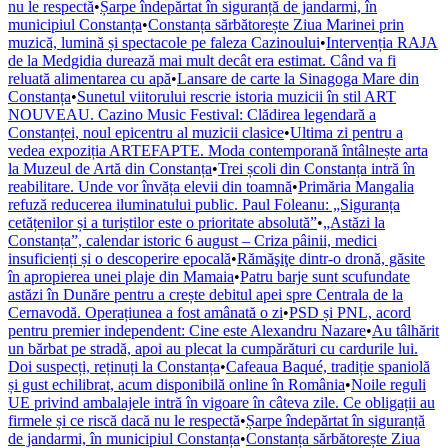
nu le respectă
•
Șarpe îndepărtat în siguranță de jandarmi, în
municipiul Constanța
•
Constanța sărbătorește Ziua Marinei prin
muzică, lumină și spectacole pe faleza Cazinoului
•
Intervenția RAJA
de la Medgidia durează mai mult decât era estimat. Când va fi
reluată alimentarea cu apă
•
Lansare de carte la Sinagoga Mare din
Constanța
•
Sunetul viitorului rescrie istoria muzicii în stil ART
NOUVEAU. Cazino Music Festival: Clădirea legendară a
Constanței, noul epicentru al muzicii clasice
•
Ultima zi pentru a
vedea expoziția ARTEFAPTE. Moda contemporană întâlnește arta
la Muzeul de Artă din Constanța
•
Trei școli din Constanța intră în
reabilitare. Unde vor învăța elevii din toamnă
•
Primăria Mangalia
refuză reducerea iluminatului public. Paul Foleanu: „Siguranța
cetățenilor și a turiștilor este o prioritate absolută”
•
„Astăzi la
Constanța”, calendar istoric 6 august – Criza pâinii, medici
insuficienți și o descoperire epocală
•
Rămăşiţe dintr-o dronă, găsite
în apropierea unei plaje din Mamaia
•
Patru barje sunt scufundate
astăzi în Dunăre pentru a crește debitul apei spre Centrala de la
Cernavodă. Operațiunea a fost amânată o zi
•
PSD și PNL, acord
pentru premier independent: Cine este Alexandru Nazare
•
Au tâlhărit
un bărbat pe stradă, apoi au plecat la cumpărături cu cardurile lui.
Doi suspecți, reținuți la Constanța
•
Cafeaua Baqué, tradiție spaniolă
și gust echilibrat, acum disponibilă online în România
•
Noile reguli
UE privind ambalajele intră în vigoare în câteva zile. Ce obligații au
firmele și ce riscă dacă nu le respectă
•
Șarpe îndepărtat în siguranță
de jandarmi, în municipiul Constanța
•
Constanța sărbătorește Ziua