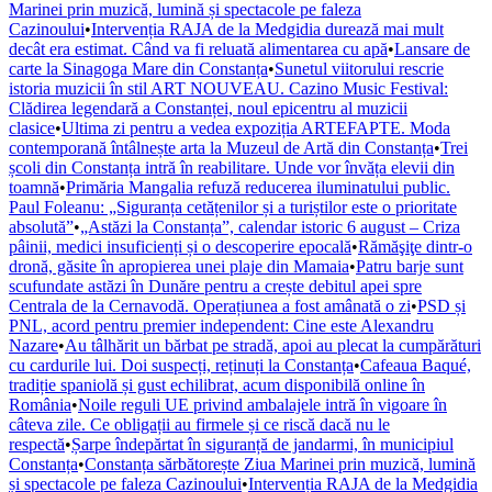
Marinei prin muzică, lumină și spectacole pe faleza
Cazinoului
•
Intervenția RAJA de la Medgidia durează mai mult
decât era estimat. Când va fi reluată alimentarea cu apă
•
Lansare de
carte la Sinagoga Mare din Constanța
•
Sunetul viitorului rescrie
istoria muzicii în stil ART NOUVEAU. Cazino Music Festival:
Clădirea legendară a Constanței, noul epicentru al muzicii
clasice
•
Ultima zi pentru a vedea expoziția ARTEFAPTE. Moda
contemporană întâlnește arta la Muzeul de Artă din Constanța
•
Trei
școli din Constanța intră în reabilitare. Unde vor învăța elevii din
toamnă
•
Primăria Mangalia refuză reducerea iluminatului public.
Paul Foleanu: „Siguranța cetățenilor și a turiștilor este o prioritate
absolută”
•
„Astăzi la Constanța”, calendar istoric 6 august – Criza
pâinii, medici insuficienți și o descoperire epocală
•
Rămăşiţe dintr-o
dronă, găsite în apropierea unei plaje din Mamaia
•
Patru barje sunt
scufundate astăzi în Dunăre pentru a crește debitul apei spre
Centrala de la Cernavodă. Operațiunea a fost amânată o zi
•
PSD și
PNL, acord pentru premier independent: Cine este Alexandru
Nazare
•
Au tâlhărit un bărbat pe stradă, apoi au plecat la cumpărături
cu cardurile lui. Doi suspecți, reținuți la Constanța
•
Cafeaua Baqué,
tradiție spaniolă și gust echilibrat, acum disponibilă online în
România
•
Noile reguli UE privind ambalajele intră în vigoare în
câteva zile. Ce obligații au firmele și ce riscă dacă nu le
respectă
•
Șarpe îndepărtat în siguranță de jandarmi, în municipiul
Constanța
•
Constanța sărbătorește Ziua Marinei prin muzică, lumină
și spectacole pe faleza Cazinoului
•
Intervenția RAJA de la Medgidia