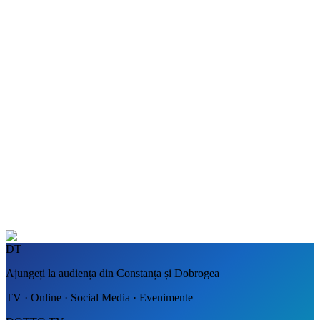
DT
Ajungeți la audiența din Constanța și Dobrogea
TV · Online · Social Media · Evenimente