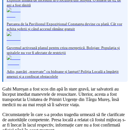
Explozie urmată de incendiu la o locuință din Siliștea. O femeie de 62 de
ani a fost rănită
Parcarea de la Pavilionul Expozițional Constanța devine cu plată. Cât vor
achita șoferii și când accesul rămâne gratuit
Guvernul activează planul pentru criza energetică. Bolojan: Populația și
spitalele nu vor fi afectate de restricții
Adio, parcări „rezervate” cu bidoane și lanțuri! Poliția Locală a împărțit
amenzi și a confiscat obstacolele
Gabi Mureșan a fost scos din apă în stare gravă, iar salvatorii au
început imediat manevrele de resuscitare. Ulterior, acesta a fost
transportat la Unitatea de Primiri Urgențe din Târgu Mureș, însă
medicii nu au mai reușit să îi salveze viața.
Circumstanțele în care s-a produs tragedia urmează să fie clarificate
de autoritățile competente. Presa locală a relatat că fostul mijlocaș s-
ar fi înecat în lacul respectiv, informație care nu a fost confirmată