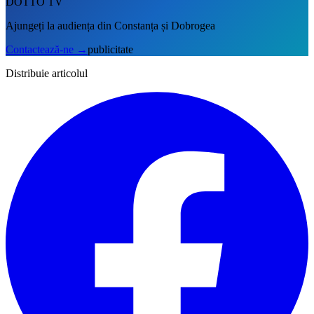
DOTTO TV
Ajungeți la audiența din Constanța și Dobrogea
Contactează-ne
→
publicitate
Distribuie articolul