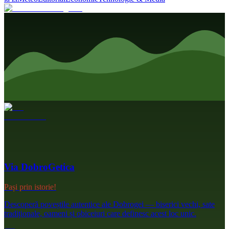
Via DobroGetica
Pași prin istorie!
Descoperă poveștile autentice ale Dobrogei — biserici vechi, sate
tradiționale, oameni și obiceiuri care definesc acest loc unic.