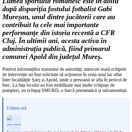
Lumea sportului românesc este în doliu
după dispariția fostului fotbalist Gabi
Mureșan, unul dintre jucătorii care au
contribuit la cele mai importante
performanțe din istoria recentă a CFR
Cluj. În ultimii ani, acesta activa în
administrația publică, fiind primarul
comunei Apold din județul Mureș.
Potrivit informațiilor transmise de autorități, miercuri seară echipele
de intervenție au fost solicitate să acționeze în zona unui lac aflat
între localitățile Șaeș și Apold, unde o persoană se afla în pericol de
înec. La fața locului au fost mobilizate mai multe echipaje de
pompieri, un echipaj SMURD, o barcă pneumatică și salvamontiști.
Ultima oră