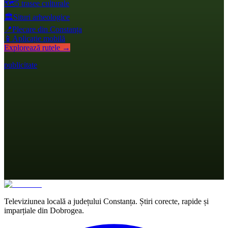
🗺️
5 trasee culturale
🏛️
Situri arheologice
📍
Plecare din Constanța
📱
Aplicație mobilă
Explorează rutele →
publicitate
Televiziunea locală a județului Constanța. Știri corecte, rapide și
imparțiale din Dobrogea.