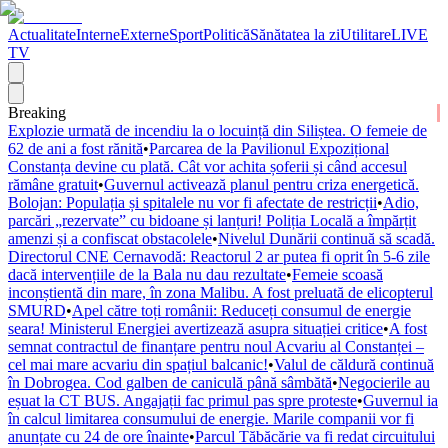
Actualitate
Interne
Externe
Sport
Politică
Sănătatea la zi
Utilitare
LIVE
TV
Breaking
Explozie urmată de incendiu la o locuință din Siliștea. O femeie de
62 de ani a fost rănită
•
Parcarea de la Pavilionul Expozițional
Constanța devine cu plată. Cât vor achita șoferii și când accesul
rămâne gratuit
•
Guvernul activează planul pentru criza energetică.
Bolojan: Populația și spitalele nu vor fi afectate de restricții
•
Adio,
parcări „rezervate” cu bidoane și lanțuri! Poliția Locală a împărțit
amenzi și a confiscat obstacolele
•
Nivelul Dunării continuă să scadă.
Directorul CNE Cernavodă: Reactorul 2 ar putea fi oprit în 5-6 zile
dacă intervențiile de la Bala nu dau rezultate
•
Femeie scoasă
inconștientă din mare, în zona Malibu. A fost preluată de elicopterul
SMURD
•
Apel către toți românii: Reduceți consumul de energie
seara! Ministerul Energiei avertizează asupra situației critice
•
A fost
semnat contractul de finanțare pentru noul Acvariu al Constanței –
cel mai mare acvariu din spațiul balcanic!
•
Valul de căldură continuă
în Dobrogea. Cod galben de caniculă până sâmbătă
•
Negocierile au
eșuat la CT BUS. Angajații fac primul pas spre proteste
•
Guvernul ia
în calcul limitarea consumului de energie. Marile companii vor fi
anunțate cu 24 de ore înainte
•
Parcul Tăbăcărie va fi redat circuitului