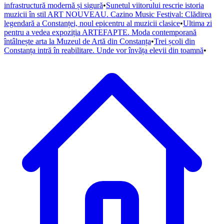
infrastructură modernă și sigură
•
Sunetul viitorului rescrie istoria
muzicii în stil ART NOUVEAU. Cazino Music Festival: Clădirea
legendară a Constanței, noul epicentru al muzicii clasice
•
Ultima zi
pentru a vedea expoziția ARTEFAPTE. Moda contemporană
întâlnește arta la Muzeul de Artă din Constanța
•
Trei școli din
Constanța intră în reabilitare. Unde vor învăța elevii din toamnă
•