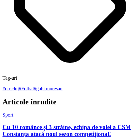
Tag-uri
#
cfr cluj
#
Fotbal
#
gabi muresan
Articole înrudite
Sport
Cu 10 românce și 3 străine, echipa de volei a CSM
Constanța atacă noul sezon competițional!