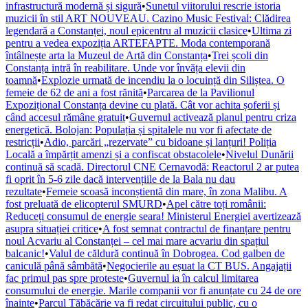
infrastructură modernă și sigură
•
Sunetul viitorului rescrie istoria
muzicii în stil ART NOUVEAU. Cazino Music Festival: Clădirea
legendară a Constanței, noul epicentru al muzicii clasice
•
Ultima zi
pentru a vedea expoziția ARTEFAPTE. Moda contemporană
întâlnește arta la Muzeul de Artă din Constanța
•
Trei școli din
Constanța intră în reabilitare. Unde vor învăța elevii din
toamnă
•
Explozie urmată de incendiu la o locuință din Siliștea. O
femeie de 62 de ani a fost rănită
•
Parcarea de la Pavilionul
Expozițional Constanța devine cu plată. Cât vor achita șoferii și
când accesul rămâne gratuit
•
Guvernul activează planul pentru criza
energetică. Bolojan: Populația și spitalele nu vor fi afectate de
restricții
•
Adio, parcări „rezervate” cu bidoane și lanțuri! Poliția
Locală a împărțit amenzi și a confiscat obstacolele
•
Nivelul Dunării
continuă să scadă. Directorul CNE Cernavodă: Reactorul 2 ar putea
fi oprit în 5-6 zile dacă intervențiile de la Bala nu dau
rezultate
•
Femeie scoasă inconștientă din mare, în zona Malibu. A
fost preluată de elicopterul SMURD
•
Apel către toți românii:
Reduceți consumul de energie seara! Ministerul Energiei avertizează
asupra situației critice
•
A fost semnat contractul de finanțare pentru
noul Acvariu al Constanței – cel mai mare acvariu din spațiul
balcanic!
•
Valul de căldură continuă în Dobrogea. Cod galben de
caniculă până sâmbătă
•
Negocierile au eșuat la CT BUS. Angajații
fac primul pas spre proteste
•
Guvernul ia în calcul limitarea
consumului de energie. Marile companii vor fi anunțate cu 24 de ore
înainte
•
Parcul Tăbăcărie va fi redat circuitului public, cu o