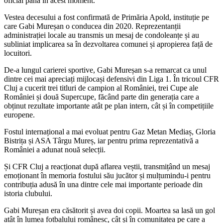
oficial până în acest moment.
Vestea decesului a fost confirmată de Primăria Apold, instituție pe
care Gabi Mureșan o conducea din 2020. Reprezentanții
administrației locale au transmis un mesaj de condoleanțe și au
subliniat implicarea sa în dezvoltarea comunei și apropierea față de
locuitori.
De-a lungul carierei sportive, Gabi Mureșan s-a remarcat ca unul
dintre cei mai apreciați mijlocași defensivi din Liga 1. În tricoul CFR
Cluj a cucerit trei titluri de campion al României, trei Cupe ale
României și două Supercupe, făcând parte din generația care a
obținut rezultate importante atât pe plan intern, cât și în competițiile
europene.
Fostul internațional a mai evoluat pentru Gaz Metan Mediaș, Gloria
Bistrița și ASA Târgu Mureș, iar pentru prima reprezentativă a
României a adunat nouă selecții.
Și CFR Cluj a reacționat după aflarea veștii, transmițând un mesaj
emoționant în memoria fostului său jucător și mulțumindu-i pentru
contribuția adusă în una dintre cele mai importante perioade din
istoria clubului.
Gabi Mureșan era căsătorit și avea doi copii. Moartea sa lasă un gol
atât în lumea fotbalului românesc, cât și în comunitatea pe care a