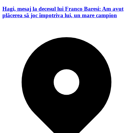
Hagi, mesaj la decesul lui Franco Baresi: Am avut
plăcerea să joc împotriva lui, un mare campion