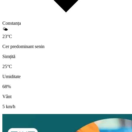
Constanța
🌤️
23
°
C
Cer predominant senin
Simțită
25
°C
Umiditate
68
%
Vânt
5
km/h