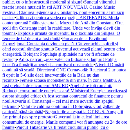
public, cu o infrastructură modernă și sigură
•
Sunetul viitorului
rescrie istoria muzicii în stil ART NOUVEAU. Cazino Music
Festival: Clădirea legendară a Constanței, noul epicentru al muzicii
clasice
•
Ultima zi pentru a vedea expoziția ARTEFAPTE. Moda
contemporană întâlnește arta la Muzeul de Artă din Constanța
•
Trei
școli din Constanța intră în reabilitare. Unde vor învăța elevii din
toamnă
•
Explozie urmată de incendiu la o locuință din Siliștea. O
femeie de 62 de ani a fost rănită
•
Parcarea de la Pavilionul
Expozițional Constanța devine cu plată. Cât vor achita șoferii și
când accesul rămâne gratuit
•
Guvernul activează planul pentru criza
energetică. Bolojan: Populația și spitalele nu vor fi afectate de
restricții
•
Adio, parcări „rezervate” cu bidoane și lanțuri! Poliția
Locală a împărțit amenzi și a confiscat obstacolele
•
Nivelul Dunării
continuă să scadă. Directorul CNE Cernavodă: Reactorul 2 ar putea
fi oprit în 5-6 zile dacă intervențiile de la Bala nu dau
rezultate
•
Femeie scoasă inconștientă din mare, în zona Malibu. A
fost preluată de elicopterul SMURD
•
Apel către toți românii:
Reduceți consumul de energie seara! Ministerul Energiei avertizează
asupra situației critice
•
A fost semnat contractul de finanțare pentru
noul Acvariu al Constanței – cel mai mare acvariu din spațiul
balcanic!
•
Valul de căldură continuă în Dobrogea. Cod galben de
caniculă până sâmbătă
•
Negocierile au eșuat la CT BUS. Angajații
fac primul pas spre proteste
•
Guvernul ia în calcul limitarea
consumului de energie. Marile companii vor fi anunțate cu 24 de ore
înainte
•
Parcul Tăbăcărie va fi redat circuitului public, cu o