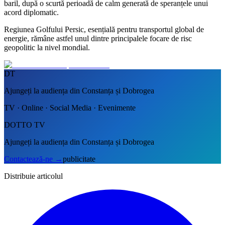
baril, după o scurtă perioadă de calm generată de speranțele unui
acord diplomatic.
Regiunea Golfului Persic, esențială pentru transportul global de
energie, rămâne astfel unul dintre principalele focare de risc
geopolitic la nivel mondial.
DT
Ajungeți la audiența din Constanța și Dobrogea
TV · Online · Social Media · Evenimente
DOTTO TV
Ajungeți la audiența din Constanța și Dobrogea
Contactează-ne
→
publicitate
Distribuie articolul