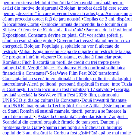
pentru creșterea debitului Dunării la Cernavodă, amânată pentru
astăzi din motive de siguranță
•
Bolojan, întrebat dacă îşi cere scuze
pentru „dezastrul” în care guvernul său ar fi adus ţara: Am conştiinţa
că am procedat corect faţă de ţara noastră.
•
Copilaș de 3 ani, dispărut
în localitatea Corbu
•
Explozie urmată de incendiu la o locuință din
Siliștea. O femeie de 62 de ani a fost rănită
•
Parcarea de la Pavilionul
Expozițional Constanța devine cu plată. Cât vor achita șoferii și
când accesul rămâne gratuit
•
Guvernul activează planul pentru criza
energetică. Bolojan: Populația și spitalele nu vor fi afectate de
restricții
•
Mihail Kogălniceanu scapă de o parte din restricțiile la apă.
Ce program intră în vigoare
•
Constanța, evaluată financiar peste
România: Fitch îi acordă un profil de credit cu trei trepte peste
ratingul țării. Vergil Chițac: „Evaluarea Fitch confirmă soliditatea
financiară a Constanței”
•
SeaWave Film Fest 2026 transformă
Constanța într-o scenă internațională a filmului, culturii și dialogului
intercultural
•
Alertă pe litoral: persoană dispărută în mare, între Tuzla
și Costinești. La fața locului au fost mobilizați 17 salvatori
•
Georgia,
invitată specială la SeaWave Film Fest 2026: film, patrimoniu
UNESCO și dialog cultural la Constanța
•
Două investiții finanțate
prin PNRR, inaugurate la Techirghiol. Cseke Attila: „Este important
ca Statul Român să susțină mamele, tinerii, pentru a se întoarce la
locul de muncă”
•
„Astăzi la Constanța”, calendar istoric 7 august –
Scandalul din centrul orașului: firmele de transport, Danton și
problema de la Gară
•
Spaima unei nopți s-a încheiat cu bucurie:
copilul de 3 ani dispărut la Corbu a fost găsit
•
Fără apă pe mai multe