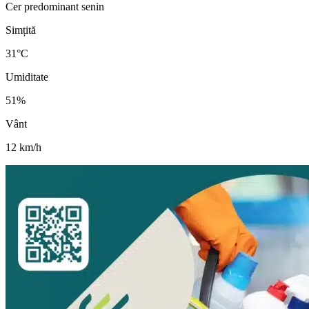
Cer predominant senin
Simțită
31
°C
Umiditate
51
%
Vânt
12
km/h