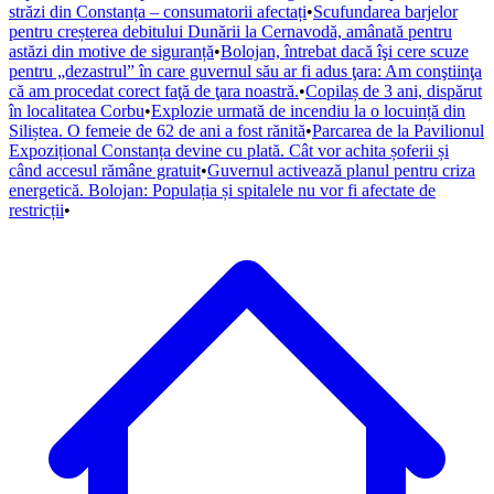
străzi din Constanța – consumatorii afectați
•
Scufundarea barjelor
pentru creșterea debitului Dunării la Cernavodă, amânată pentru
astăzi din motive de siguranță
•
Bolojan, întrebat dacă îşi cere scuze
pentru „dezastrul” în care guvernul său ar fi adus ţara: Am conştiinţa
că am procedat corect faţă de ţara noastră.
•
Copilaș de 3 ani, dispărut
în localitatea Corbu
•
Explozie urmată de incendiu la o locuință din
Siliștea. O femeie de 62 de ani a fost rănită
•
Parcarea de la Pavilionul
Expozițional Constanța devine cu plată. Cât vor achita șoferii și
când accesul rămâne gratuit
•
Guvernul activează planul pentru criza
energetică. Bolojan: Populația și spitalele nu vor fi afectate de
restricții
•