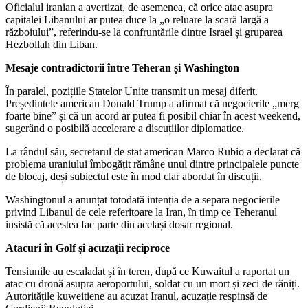
Oficialul iranian a avertizat, de asemenea, că orice atac asupra
capitalei Libanului ar putea duce la „o reluare la scară largă a
războiului”, referindu-se la confruntările dintre Israel și gruparea
Hezbollah din Liban.
Mesaje contradictorii între Teheran și Washington
În paralel, pozițiile Statelor Unite transmit un mesaj diferit.
Președintele american Donald Trump a afirmat că negocierile „merg
foarte bine” și că un acord ar putea fi posibil chiar în acest weekend,
sugerând o posibilă accelerare a discuțiilor diplomatice.
La rândul său, secretarul de stat american Marco Rubio a declarat că
problema uraniului îmbogățit rămâne unul dintre principalele puncte
de blocaj, deși subiectul este în mod clar abordat în discuții.
Washingtonul a anunțat totodată intenția de a separa negocierile
privind Libanul de cele referitoare la Iran, în timp ce Teheranul
insistă că acestea fac parte din același dosar regional.
Atacuri în Golf și acuzații reciproce
Tensiunile au escaladat și în teren, după ce Kuwaitul a raportat un
atac cu dronă asupra aeroportului, soldat cu un mort și zeci de răniți.
Autoritățile kuweitiene au acuzat Iranul, acuzație respinsă de