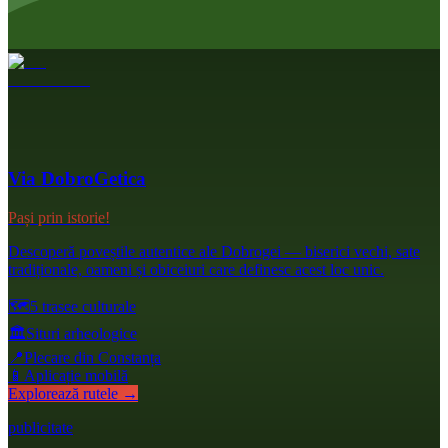
Via DobroGetica
Pași prin istorie!
Descoperă poveștile autentice ale Dobrogei — biserici vechi, sate
tradiționale, oameni și obiceiuri care definesc acest loc unic.
🗺️
5 trasee culturale
🏛️
Situri arheologice
📍
Plecare din Constanța
📱
Aplicație mobilă
Explorează rutele →
publicitate