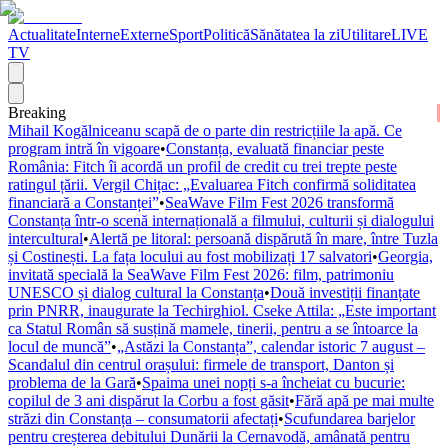
Actualitate
Interne
Externe
Sport
Politică
Sănătatea la zi
Utilitare
LIVE
TV
Breaking
Mihail Kogălniceanu scapă de o parte din restricțiile la apă. Ce
program intră în vigoare
•
Constanța, evaluată financiar peste
România: Fitch îi acordă un profil de credit cu trei trepte peste
ratingul țării. Vergil Chițac: „Evaluarea Fitch confirmă soliditatea
financiară a Constanței”
•
SeaWave Film Fest 2026 transformă
Constanța într-o scenă internațională a filmului, culturii și dialogului
intercultural
•
Alertă pe litoral: persoană dispărută în mare, între Tuzla
și Costinești. La fața locului au fost mobilizați 17 salvatori
•
Georgia,
invitată specială la SeaWave Film Fest 2026: film, patrimoniu
UNESCO și dialog cultural la Constanța
•
Două investiții finanțate
prin PNRR, inaugurate la Techirghiol. Cseke Attila: „Este important
ca Statul Român să susțină mamele, tinerii, pentru a se întoarce la
locul de muncă”
•
„Astăzi la Constanța”, calendar istoric 7 august –
Scandalul din centrul orașului: firmele de transport, Danton și
problema de la Gară
•
Spaima unei nopți s-a încheiat cu bucurie:
copilul de 3 ani dispărut la Corbu a fost găsit
•
Fără apă pe mai multe
străzi din Constanța – consumatorii afectați
•
Scufundarea barjelor
pentru creșterea debitului Dunării la Cernavodă, amânată pentru