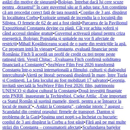
astăzi din motive de siguranță
•
Bolojan, întrebat dacă îşi cere scuze
pentru „dezastrul” în care guvernul său ar fi adus ţara: Am conştiinţa
că am procedat corect faţă de ţara noastră.
•
Copilaș de 3 ani, dispărut
în localitatea Corbu
•
Explozie urmată de incendiu la o locuință din
Siliștea. O femeie de 62 de ani a fost rănită
•
Parcarea de la Pavilionul
Expozițional Constanța devine cu plată. Cât vor achita șoferii și
când accesul rămâne gratuit
•
Guvernul activează planul pentru criza
energetică. Bolojan: Populația și spitalele nu vor fi afectate de
restricții
•
Mihail Kogălniceanu scapă de o parte din restricțiile la apă.
Ce program intră în vigoare
•
Constanța, evaluată financiar peste
România: Fitch îi acordă un profil de credit cu trei trepte peste
ratingul țării. Vergil Chițac: „Evaluarea Fitch confirmă soliditatea
financiară a Constanței”
•
SeaWave Film Fest 2026 transformă
Constanța într-o scenă internațională a filmului, culturii și dialogului
intercultural
•
Alertă pe litoral: persoană dispărută în mare, între Tuzla
și Costinești. La fața locului au fost mobilizați 17 salvatori
•
Georgia,
invitată specială la SeaWave Film Fest 2026: film, patrimoniu
UNESCO și dialog cultural la Constanța
•
Două investiții finanțate
prin PNRR, inaugurate la Techirghiol. Cseke Attila: „Este important
ca Statul Român să susțină mamele, tinerii, pentru a se întoarce la
locul de muncă”
•
„Astăzi la Constanța”, calendar istoric 7 august –
Scandalul din centrul orașului: firmele de transport, Danton și
problema de la Gară
•
Spaima unei nopți s-a încheiat cu bucurie:
copilul de 3 ani dispărut la Corbu a fost găsit
•
Fără apă pe mai multe
străzi din Constanța – consumatorii afectați
•
Scufundarea barjelor