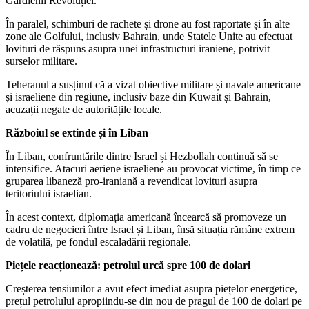
Gardienii Revoluției.
În paralel, schimburi de rachete și drone au fost raportate și în alte
zone ale Golfului, inclusiv Bahrain, unde Statele Unite au efectuat
lovituri de răspuns asupra unei infrastructuri iraniene, potrivit
surselor militare.
Teheranul a susținut că a vizat obiective militare și navale americane
și israeliene din regiune, inclusiv baze din Kuwait și Bahrain,
acuzații negate de autoritățile locale.
Războiul se extinde și în Liban
În Liban, confruntările dintre Israel și Hezbollah continuă să se
intensifice. Atacuri aeriene israeliene au provocat victime, în timp ce
gruparea libaneză pro-iraniană a revendicat lovituri asupra
teritoriului israelian.
În acest context, diplomația americană încearcă să promoveze un
cadru de negocieri între Israel și Liban, însă situația rămâne extrem
de volatilă, pe fondul escaladării regionale.
Piețele reacționează: petrolul urcă spre 100 de dolari
Creșterea tensiunilor a avut efect imediat asupra piețelor energetice,
prețul petrolului apropiindu-se din nou de pragul de 100 de dolari pe