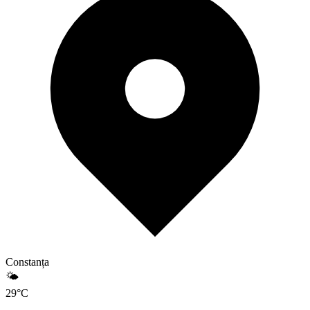
Constanța
🌤️
29
°
C