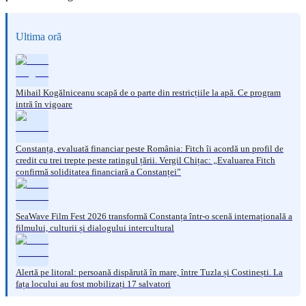
Ultima oră
Mihail Kogălniceanu scapă de o parte din restricțiile la apă. Ce program
intră în vigoare
Constanța, evaluată financiar peste România: Fitch îi acordă un profil de
credit cu trei trepte peste ratingul țării. Vergil Chițac: „Evaluarea Fitch
confirmă soliditatea financiară a Constanței”
SeaWave Film Fest 2026 transformă Constanța într-o scenă internațională a
filmului, culturii și dialogului intercultural
Alertă pe litoral: persoană dispărută în mare, între Tuzla și Costinești. La
fața locului au fost mobilizați 17 salvatori