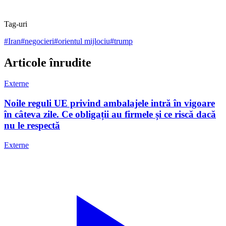
Tag-uri
#
Iran
#
negocieri
#
orientul mijlociu
#
trump
Articole înrudite
Externe
Noile reguli UE privind ambalajele intră în vigoare
în câteva zile. Ce obligații au firmele și ce riscă dacă
nu le respectă
Externe