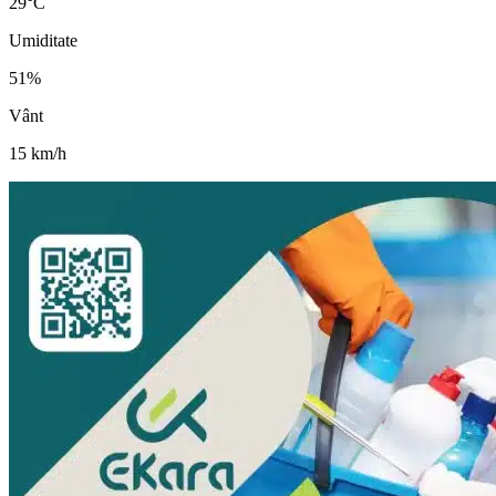
29
°C
Umiditate
51
%
Vânt
15
km/h