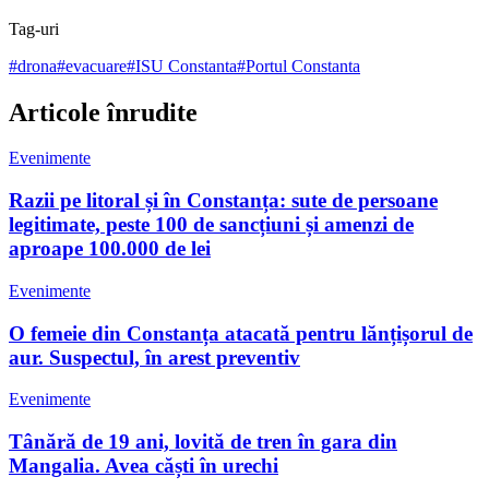
Tag-uri
#
drona
#
evacuare
#
ISU Constanta
#
Portul Constanta
Articole înrudite
Evenimente
Razii pe litoral și în Constanța: sute de persoane
legitimate, peste 100 de sancțiuni și amenzi de
aproape 100.000 de lei
Evenimente
O femeie din Constanța atacată pentru lănțișorul de
aur. Suspectul, în arest preventiv
Evenimente
Tânără de 19 ani, lovită de tren în gara din
Mangalia. Avea căști în urechi