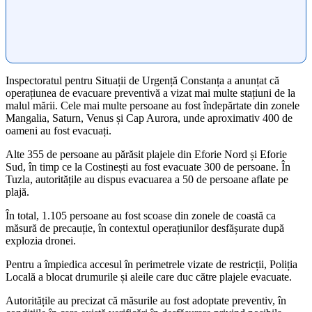
Inspectoratul pentru Situații de Urgență Constanța a anunțat că
operațiunea de evacuare preventivă a vizat mai multe stațiuni de la
malul mării. Cele mai multe persoane au fost îndepărtate din zonele
Mangalia, Saturn, Venus și Cap Aurora, unde aproximativ 400 de
oameni au fost evacuați.
Alte 355 de persoane au părăsit plajele din Eforie Nord și Eforie
Sud, în timp ce la Costinești au fost evacuate 300 de persoane. În
Tuzla, autoritățile au dispus evacuarea a 50 de persoane aflate pe
plajă.
În total, 1.105 persoane au fost scoase din zonele de coastă ca
măsură de precauție, în contextul operațiunilor desfășurate după
explozia dronei.
Pentru a împiedica accesul în perimetrele vizate de restricții, Poliția
Locală a blocat drumurile și aleile care duc către plajele evacuate.
Autoritățile au precizat că măsurile au fost adoptate preventiv, în