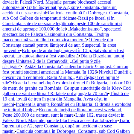
deviat în Faleză Nord. Mașinile parcate blochează accesul
autobuzelor
•
Trafic îngreunat pe A2, spre Constanța, după un
accident cu șase mașini
•
Canicula continuă în Dobrogea. Constanța,
sub Cod Galben de temperaturi ridicate
•
Razii pe litoral și în
Constanța: sute de persoane legitimate, peste 100 de sancțiuni și
amenzi de aproape 100.000 de lei
•
„Makedonissimo”, spectacol
spectaculos pe Faleza Cazinoului din Constanța. Tradiția
macedoneană s-a întâlnit cu muzica modernă
•
O femeie din
Constanța atacată pentru lănțișorul de aur. Suspectul, în arest
preventiv
•
Echipaj de ambulanță agresat în Cluj. Salvatorul a fost
operat, iar autosanitara a fost vandalizată
•
Diana Buzoianu, anunț
despre Unitatea 2 de la Cernavodă: „Cel puțin 9 zile
câștigate”
•
„Astăzi la Constanța”, calendar istoric 9 august. Cum au
fost primiți studenții americani la Mamaia, în 1926
•
Nivelul Dunării a
crescut cu 4 centimetri. Radu Miruță: „Am câștigat cel puțin 9
zile”
•
Reacția Ucrainei după explozia dronei în Bulgaria, la doar 100
de metri de granița cu România. Ce spun autoritățile de la Kiev
•
Cod
galben de vânt pe litoral! Rafalele pot ajunge la 70 km/h
•
Tânără de
19 ani, lovită de tren în gara din Mangalia. Avea căști în
urechi
•
Incident la granița României cu Bulgaria! O dronă a explodat
pe teritoriul bulgar
•
Record de turiști pe litoral în acest weekend.
Peste 200.000 de oameni sunt la mare
•
Linia 102, traseu deviat în
Faleză Nord. Mașinile parcate blochează accesul autobuzelor
•
Trafic
îngreunat pe A2, spre Constanța, după un accident cu șase
mașini
•
Canicula continuă în Dobrogea. Constanța, sub Cod Galben