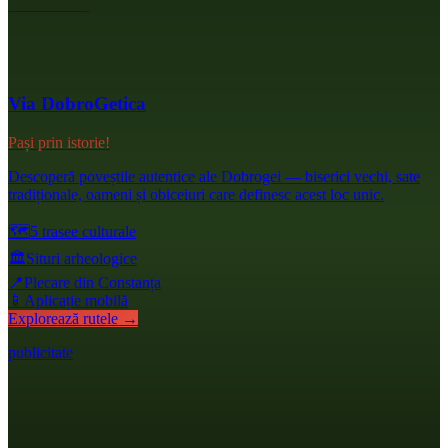
Via DobroGetica
Pași prin istorie!
Descoperă poveștile autentice ale Dobrogei — biserici vechi, sate
tradiționale, oameni și obiceiuri care definesc acest loc unic.
🗺️
5 trasee culturale
🏛️
Situri arheologice
📍
Plecare din Constanța
📱
Aplicație mobilă
Explorează rutele →
publicitate