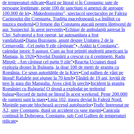
de temperaturi ridicate
•
Razii pe litoral și în Constanța: sute de
persoane legitimate, peste 100 de sancțiuni și amenzi de aproape
100.000 de lei
•
„Makedonissimo”, spectacol spectaculos pe Faleza
Cazinoului din Constanța. Tradiția macedoneană s-a întâlnit cu
muzica modernă
•
O femeie din Constanța atacată pentru lănțișorul de
aur. Suspectul, în arest preventiv
•
Echipaj de ambulanță agresat în
Cluj. Salvatorul a fost operat, iar autosanitara a fost
vandalizată
•
Diana Buzoianu, anunț despre Unitatea 2 de la
Cernavodă: „Cel puțin 9 zile câștigate”
•
„Astăzi la Constanța”,
calendar istoric 9 august. Cum au fost primiți studenții americani la
Mamaia, în 1926
•
Nivelul Dunării a crescut cu 4 centimetri. Radu
Miruță: „Am câștigat cel puțin 9 zile”
•
Reacția Ucrainei după
explozia dronei în Bulgaria, la doar 100 de metri de granița cu
România. Ce spun autoritățile de la Kiev
•
Cod galben de vânt pe
litoral! Rafalele pot ajunge la 70 km/h
•
Tânără de 19 ani, lovită de
tren în gara din Mangalia. Avea căști în urechi
•
Incident la granița
României cu Bulgaria! O dronă a explodat pe teritoriul
bulgar
•
Record de turiști pe litoral în acest weekend. Peste 200.000
de oameni sunt la mare
•
Linia 102, traseu deviat în Faleză Nord.
Mașinile parcate blochează accesul autobuzelor
•
Trafic îngreunat pe
A2, spre Constanța, după un accident cu șase mașini
•
Canicula
continuă în Dobrogea. Constanța, sub Cod Galben de temperaturi
ridicate
•