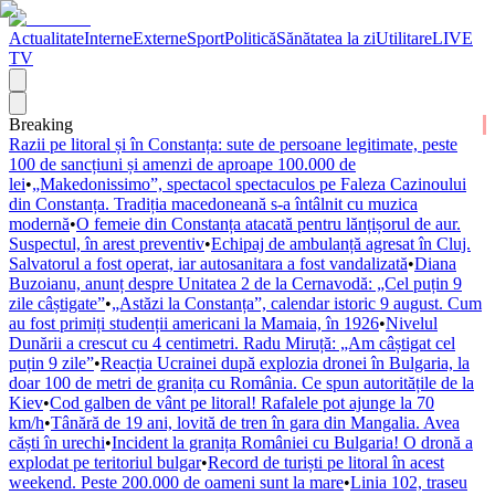
Actualitate
Interne
Externe
Sport
Politică
Sănătatea la zi
Utilitare
LIVE
TV
Breaking
Razii pe litoral și în Constanța: sute de persoane legitimate, peste
100 de sancțiuni și amenzi de aproape 100.000 de
lei
•
„Makedonissimo”, spectacol spectaculos pe Faleza Cazinoului
din Constanța. Tradiția macedoneană s-a întâlnit cu muzica
modernă
•
O femeie din Constanța atacată pentru lănțișorul de aur.
Suspectul, în arest preventiv
•
Echipaj de ambulanță agresat în Cluj.
Salvatorul a fost operat, iar autosanitara a fost vandalizată
•
Diana
Buzoianu, anunț despre Unitatea 2 de la Cernavodă: „Cel puțin 9
zile câștigate”
•
„Astăzi la Constanța”, calendar istoric 9 august. Cum
au fost primiți studenții americani la Mamaia, în 1926
•
Nivelul
Dunării a crescut cu 4 centimetri. Radu Miruță: „Am câștigat cel
puțin 9 zile”
•
Reacția Ucrainei după explozia dronei în Bulgaria, la
doar 100 de metri de granița cu România. Ce spun autoritățile de la
Kiev
•
Cod galben de vânt pe litoral! Rafalele pot ajunge la 70
km/h
•
Tânără de 19 ani, lovită de tren în gara din Mangalia. Avea
căști în urechi
•
Incident la granița României cu Bulgaria! O dronă a
explodat pe teritoriul bulgar
•
Record de turiști pe litoral în acest
weekend. Peste 200.000 de oameni sunt la mare
•
Linia 102, traseu