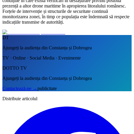
condițiile în care există verificări în desfășurare privind posibila
prezență a altor drone maritime în apropierea litoralului românesc.
Forțele de intervenție și structurile de securitate continuă
monitorizarea zonei, în timp ce populația este îndemnată să respecte
indicațiile transmise de autorități.
DT
Ajungeți la audiența din Constanța și Dobrogea
TV · Online · Social Media · Evenimente
DOTTO TV
Ajungeți la audiența din Constanța și Dobrogea
Contactează-ne
→
publicitate
Distribuie articolul