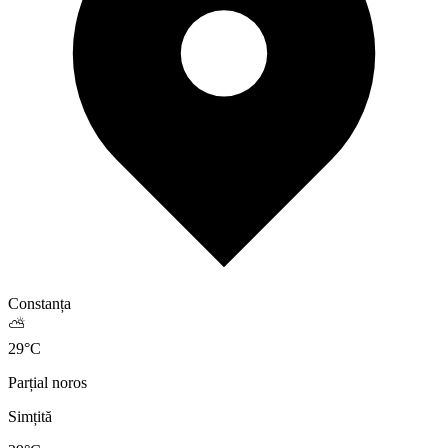
Constanța
⛅
29
°
C
Parțial noros
Simțită