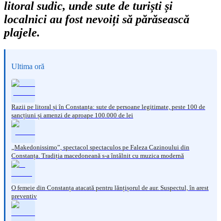
litoral sudic, unde sute de turiști și
localnici au fost nevoiți să părăsească
plajele.
Ultima oră
Razii pe litoral și în Constanța: sute de persoane legitimate, peste 100 de
sancțiuni și amenzi de aproape 100.000 de lei
„Makedonissimo”, spectacol spectaculos pe Faleza Cazinoului din
Constanța. Tradiția macedoneană s-a întâlnit cu muzica modernă
O femeie din Constanța atacată pentru lănțișorul de aur. Suspectul, în arest
preventiv