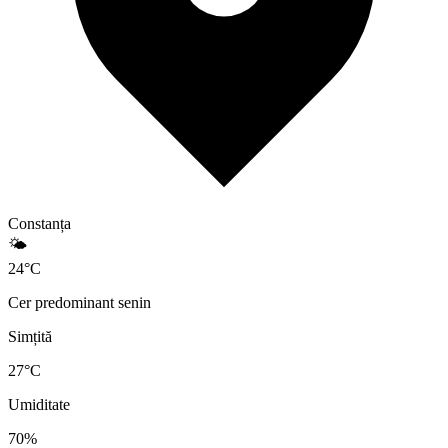
Constanța
🌤️
24
°
C
Cer predominant senin
Simțită
27
°C
Umiditate
70
%