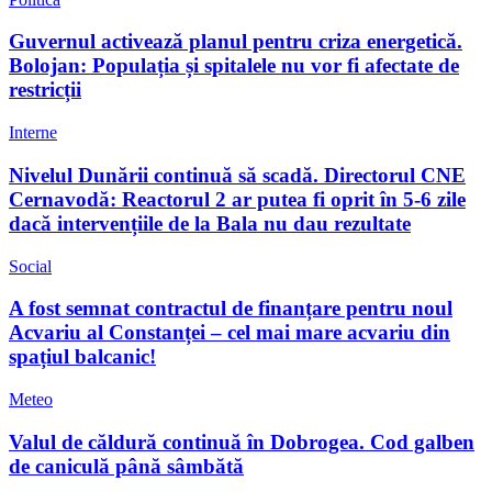
Guvernul activează planul pentru criza energetică.
Bolojan: Populația și spitalele nu vor fi afectate de
restricții
Interne
Nivelul Dunării continuă să scadă. Directorul CNE
Cernavodă: Reactorul 2 ar putea fi oprit în 5-6 zile
dacă intervențiile de la Bala nu dau rezultate
Social
A fost semnat contractul de finanțare pentru noul
Acvariu al Constanței – cel mai mare acvariu din
spațiul balcanic!
Meteo
Valul de căldură continuă în Dobrogea. Cod galben
de caniculă până sâmbătă