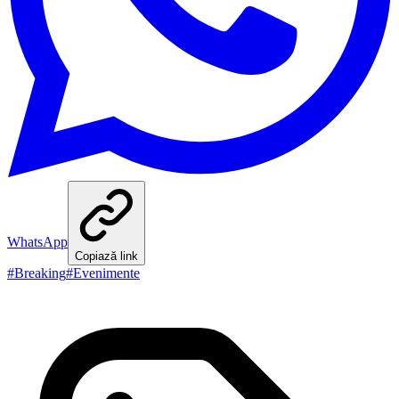
WhatsApp
Copiază link
#
Breaking
#
Evenimente