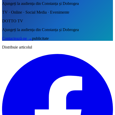
Ajungeți la audiența din Constanța și Dobrogea
TV · Online · Social Media · Evenimente
DOTTO TV
Ajungeți la audiența din Constanța și Dobrogea
Contactează-ne
→
publicitate
Distribuie articolul