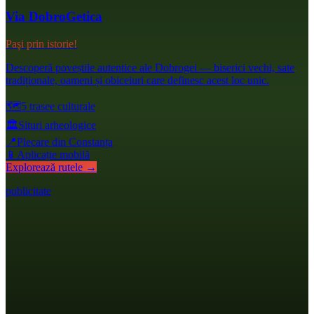
Via DobroGetica
Pași prin istorie!
Descoperă poveștile autentice ale Dobrogei — biserici vechi, sate
tradiționale, oameni și obiceiuri care definesc acest loc unic.
🗺️
5 trasee culturale
🏛️
Situri arheologice
📍
Plecare din Constanța
📱
Aplicație mobilă
Explorează rutele →
publicitate