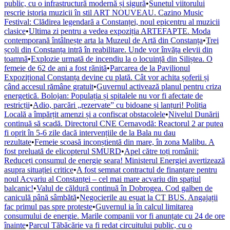
public, cu o infrastructură modernă și sigură
•
Sunetul viitorului
rescrie istoria muzicii în stil ART NOUVEAU. Cazino Music
Festival: Clădirea legendară a Constanței, noul epicentru al muzicii
clasice
•
Ultima zi pentru a vedea expoziția ARTEFAPTE. Moda
contemporană întâlnește arta la Muzeul de Artă din Constanța
•
Trei
școli din Constanța intră în reabilitare. Unde vor învăța elevii din
toamnă
•
Explozie urmată de incendiu la o locuință din Siliștea. O
femeie de 62 de ani a fost rănită
•
Parcarea de la Pavilionul
Expozițional Constanța devine cu plată. Cât vor achita șoferii și
când accesul rămâne gratuit
•
Guvernul activează planul pentru criza
energetică. Bolojan: Populația și spitalele nu vor fi afectate de
restricții
•
Adio, parcări „rezervate” cu bidoane și lanțuri! Poliția
Locală a împărțit amenzi și a confiscat obstacolele
•
Nivelul Dunării
continuă să scadă. Directorul CNE Cernavodă: Reactorul 2 ar putea
fi oprit în 5-6 zile dacă intervențiile de la Bala nu dau
rezultate
•
Femeie scoasă inconștientă din mare, în zona Malibu. A
fost preluată de elicopterul SMURD
•
Apel către toți românii:
Reduceți consumul de energie seara! Ministerul Energiei avertizează
asupra situației critice
•
A fost semnat contractul de finanțare pentru
noul Acvariu al Constanței – cel mai mare acvariu din spațiul
balcanic!
•
Valul de căldură continuă în Dobrogea. Cod galben de
caniculă până sâmbătă
•
Negocierile au eșuat la CT BUS. Angajații
fac primul pas spre proteste
•
Guvernul ia în calcul limitarea
consumului de energie. Marile companii vor fi anunțate cu 24 de ore
înainte
•
Parcul Tăbăcărie va fi redat circuitului public, cu o