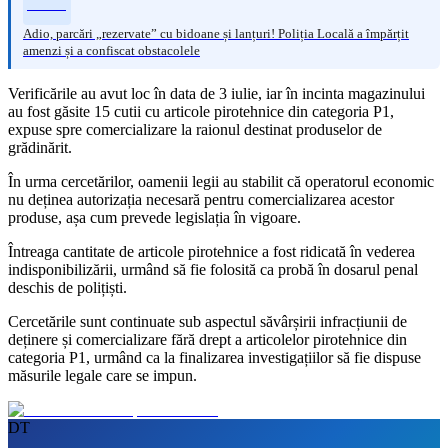
Adio, parcări „rezervate” cu bidoane și lanțuri! Poliția Locală a împărțit
amenzi și a confiscat obstacolele
Verificările au avut loc în data de 3 iulie, iar în incinta magazinului
au fost găsite 15 cutii cu articole pirotehnice din categoria P1,
expuse spre comercializare la raionul destinat produselor de
grădinărit.
În urma cercetărilor, oamenii legii au stabilit că operatorul economic
nu deținea autorizația necesară pentru comercializarea acestor
produse, așa cum prevede legislația în vigoare.
Întreaga cantitate de articole pirotehnice a fost ridicată în vederea
indisponibilizării, urmând să fie folosită ca probă în dosarul penal
deschis de polițiști.
Cercetările sunt continuate sub aspectul săvârșirii infracțiunii de
deținere și comercializare fără drept a articolelor pirotehnice din
categoria P1, urmând ca la finalizarea investigațiilor să fie dispuse
măsurile legale care se impun.
DT