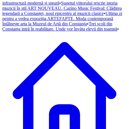
infrastructură modernă și sigură
•
Sunetul viitorului rescrie istoria
muzicii în stil ART NOUVEAU. Cazino Music Festival: Clădirea
legendară a Constanței, noul epicentru al muzicii clasice
•
Ultima zi
pentru a vedea expoziția ARTEFAPTE. Moda contemporană
întâlnește arta la Muzeul de Artă din Constanța
•
Trei școli din
Constanța intră în reabilitare. Unde vor învăța elevii din toamnă
•