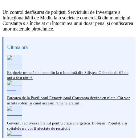
Un control desfășurat de polițiștii Serviciului de Investigare a
Infracționalității de Mediu la o societate comercială din municipiul
Constanța s-a încheiat cu întocmirea unui dosar penal și confiscarea
unor materiale pirotehnice.
Ultima oră
Explozie urmată de incendiu la o locuință din Siliștea. O femeie de 62 de
ani a fost rănită
Parcarea de la Pavilionul Expozițional Constanța devine cu plată. Cât vor
achita șoferii și când accesul rămâne gratuit
Guvernul activează planul pentru criza energetică. Bolojan: Populația și
spitalele nu vor fi afectate de restricții