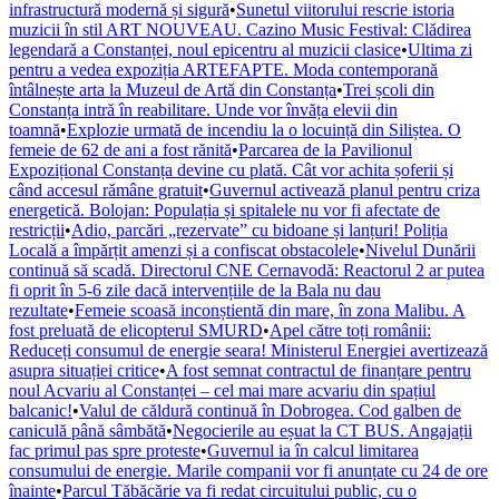
infrastructură modernă și sigură
•
Sunetul viitorului rescrie istoria
muzicii în stil ART NOUVEAU. Cazino Music Festival: Clădirea
legendară a Constanței, noul epicentru al muzicii clasice
•
Ultima zi
pentru a vedea expoziția ARTEFAPTE. Moda contemporană
întâlnește arta la Muzeul de Artă din Constanța
•
Trei școli din
Constanța intră în reabilitare. Unde vor învăța elevii din
toamnă
•
Explozie urmată de incendiu la o locuință din Siliștea. O
femeie de 62 de ani a fost rănită
•
Parcarea de la Pavilionul
Expozițional Constanța devine cu plată. Cât vor achita șoferii și
când accesul rămâne gratuit
•
Guvernul activează planul pentru criza
energetică. Bolojan: Populația și spitalele nu vor fi afectate de
restricții
•
Adio, parcări „rezervate” cu bidoane și lanțuri! Poliția
Locală a împărțit amenzi și a confiscat obstacolele
•
Nivelul Dunării
continuă să scadă. Directorul CNE Cernavodă: Reactorul 2 ar putea
fi oprit în 5-6 zile dacă intervențiile de la Bala nu dau
rezultate
•
Femeie scoasă inconștientă din mare, în zona Malibu. A
fost preluată de elicopterul SMURD
•
Apel către toți românii:
Reduceți consumul de energie seara! Ministerul Energiei avertizează
asupra situației critice
•
A fost semnat contractul de finanțare pentru
noul Acvariu al Constanței – cel mai mare acvariu din spațiul
balcanic!
•
Valul de căldură continuă în Dobrogea. Cod galben de
caniculă până sâmbătă
•
Negocierile au eșuat la CT BUS. Angajații
fac primul pas spre proteste
•
Guvernul ia în calcul limitarea
consumului de energie. Marile companii vor fi anunțate cu 24 de ore
înainte
•
Parcul Tăbăcărie va fi redat circuitului public, cu o