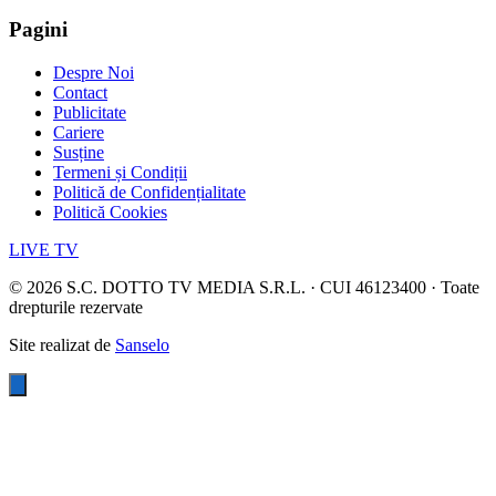
Pagini
Despre Noi
Contact
Publicitate
Cariere
Susține
Termeni și Condiții
Politică de Confidențialitate
Politică Cookies
LIVE TV
©
2026
S.C. DOTTO TV MEDIA S.R.L. · CUI 46123400 · Toate
drepturile rezervate
Site realizat de
Sanselo