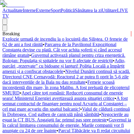
Actualitate
Interne
Externe
Sport
Politică
Sănătatea la zi
Utilitare
LIVE
TV
Breaking
Explozie urmată de incendiu la o locuință din Siliștea. O femeie de
62 de ani a fost rănită
•
Parcarea de la Pavilionul Expozițional
Constanța devine cu plată. Cât vor achita șoferii și când accesul
rămâne gratuit
•
Guvernul activează planul pentru criza energetică.
Bolojan: Populația și spitalele nu vor fi afectate de restricții
•
Adio,
parcări „rezervate” cu bidoane și lanțuri! Poliția Locală a împărțit
amenzi și a confiscat obstacolele
•
Nivelul Dunării continuă să scadă.
Directorul CNE Cernavodă: Reactorul 2 ar putea fi oprit în 5-6 zile
dacă intervențiile de la Bala nu dau rezultate
•
Femeie scoasă
inconștientă din mare, în zona Malibu. A fost preluată de elicopterul
SMURD
•
Apel către toți românii: Reduceți consumul de energie
seara! Ministerul Energiei avertizează asupra situației critice
•
A fost
semnat contractul de finanțare pentru noul Acvariu al Constanței –
cel mai mare acvariu din spațiul balcanic!
•
Valul de căldură continuă
în Dobrogea. Cod galben de caniculă până sâmbătă
•
Negocierile au
eșuat la CT BUS. Angajații fac primul pas spre proteste
•
Guvernul ia
în calcul limitarea consumului de energie. Marile companii vor fi
anunțate cu 24 de ore înainte
•
Parcul Tăbăcărie va fi redat circuitului