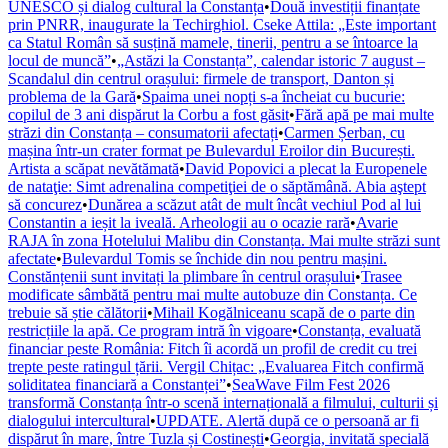
UNESCO și dialog cultural la Constanța
•
Două investiții finanțate
prin PNRR, inaugurate la Techirghiol. Cseke Attila: „Este important
ca Statul Român să susțină mamele, tinerii, pentru a se întoarce la
locul de muncă”
•
„Astăzi la Constanța”, calendar istoric 7 august –
Scandalul din centrul orașului: firmele de transport, Danton și
problema de la Gară
•
Spaima unei nopți s-a încheiat cu bucurie:
copilul de 3 ani dispărut la Corbu a fost găsit
•
Fără apă pe mai multe
străzi din Constanța – consumatorii afectați
•
Carmen Șerban, cu
mașina într-un crater format pe Bulevardul Eroilor din București.
Artista a scăpat nevătămată
•
David Popovici a plecat la Europenele
de nataţie: Simt adrenalina competiţiei de o săptămână. Abia aştept
să concurez
•
Dunărea a scăzut atât de mult încât vechiul Pod al lui
Constantin a ieșit la iveală. Arheologii au o ocazie rară
•
Avarie
RAJA în zona Hotelului Malibu din Constanța. Mai multe străzi sunt
afectate
•
Bulevardul Tomis se închide din nou pentru mașini.
Constănțenii sunt invitați la plimbare în centrul orașului
•
Trasee
modificate sâmbătă pentru mai multe autobuze din Constanța. Ce
trebuie să știe călătorii
•
Mihail Kogălniceanu scapă de o parte din
restricțiile la apă. Ce program intră în vigoare
•
Constanța, evaluată
financiar peste România: Fitch îi acordă un profil de credit cu trei
trepte peste ratingul țării. Vergil Chițac: „Evaluarea Fitch confirmă
soliditatea financiară a Constanței”
•
SeaWave Film Fest 2026
transformă Constanța într-o scenă internațională a filmului, culturii și
dialogului intercultural
•
UPDATE. Alertă după ce o persoană ar fi
dispărut în mare, între Tuzla și Costinești
•
Georgia, invitată specială