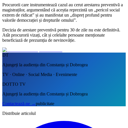
Procurorii care instrumentează cazul au cerut arestarea preventivă a
magistraților, argumentând că aceștia reprezintă un „pericol social
extrem de ridicat” și au manifestat un „dispreț profund pentru
valorile democrației și drepturile omului”.
Decizia de arestare preventivă pentru 30 de zile nu este definitivă.
Atât procurorii vizați, cât și celelalte persoane menționate
beneficiază de prezumția de nevinovăție.
DT
Ajungeți la audiența din Constanța și Dobrogea
TV · Online · Social Media · Evenimente
DOTTO TV
Ajungeți la audiența din Constanța și Dobrogea
Contactează-ne
→
publicitate
Distribuie articolul