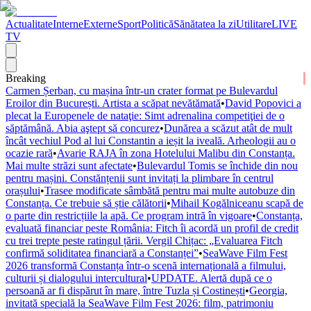
Actualitate
Interne
Externe
Sport
Politică
Sănătatea la zi
Utilitare
LIVE
TV
Breaking
Carmen Șerban, cu mașina într-un crater format pe Bulevardul
Eroilor din București. Artista a scăpat nevătămată
•
David Popovici a
plecat la Europenele de nataţie: Simt adrenalina competiţiei de o
săptămână. Abia aştept să concurez
•
Dunărea a scăzut atât de mult
încât vechiul Pod al lui Constantin a ieșit la iveală. Arheologii au o
ocazie rară
•
Avarie RAJA în zona Hotelului Malibu din Constanța.
Mai multe străzi sunt afectate
•
Bulevardul Tomis se închide din nou
pentru mașini. Constănțenii sunt invitați la plimbare în centrul
orașului
•
Trasee modificate sâmbătă pentru mai multe autobuze din
Constanța. Ce trebuie să știe călătorii
•
Mihail Kogălniceanu scapă de
o parte din restricțiile la apă. Ce program intră în vigoare
•
Constanța,
evaluată financiar peste România: Fitch îi acordă un profil de credit
cu trei trepte peste ratingul țării. Vergil Chițac: „Evaluarea Fitch
confirmă soliditatea financiară a Constanței”
•
SeaWave Film Fest
2026 transformă Constanța într-o scenă internațională a filmului,
culturii și dialogului intercultural
•
UPDATE. Alertă după ce o
persoană ar fi dispărut în mare, între Tuzla și Costinești
•
Georgia,
invitată specială la SeaWave Film Fest 2026: film, patrimoniu