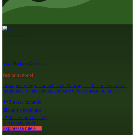
Via DobroGetica
Pași prin istorie!
Descoperă poveștile autentice ale Dobrogei — biserici vechi, sate
tradiționale, oameni și obiceiuri care definesc acest loc unic.
🗺️
5 trasee culturale
🏛️
Situri arheologice
📍
Plecare din Constanța
📱
Aplicație mobilă
Explorează rutele →