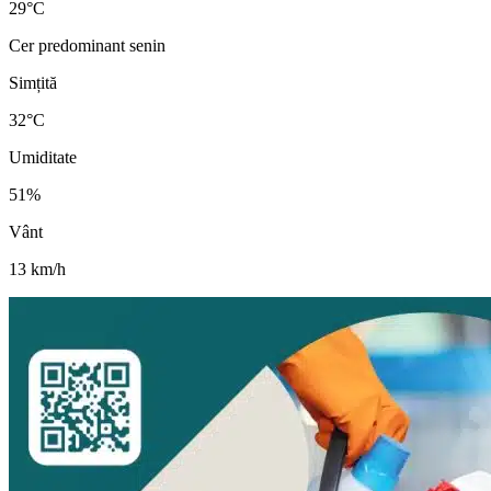
29
°
C
Cer predominant senin
Simțită
32
°C
Umiditate
51
%
Vânt
13
km/h