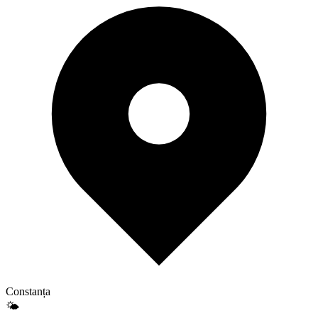
Constanța
🌤️