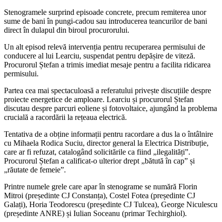
Stenogramele surprind episoade concrete, precum remiterea unor
sume de bani în pungi-cadou sau introducerea teancurilor de bani
direct în dulapul din biroul procurorului.
Un alt episod relevă intervenția pentru recuperarea permisului de
conducere al lui Learciu, suspendat pentru depășire de viteză.
Procurorul Ștefan a trimis imediat mesaje pentru a facilita ridicarea
permisului.
Partea cea mai spectaculoasă a referatului privește discuțiile despre
proiecte energetice de amploare. Learciu și procurorul Ștefan
discutau despre parcuri eoliene și fotovoltaice, ajungând la problema
crucială a racordării la rețeaua electrică.
Tentativa de a obține informații pentru racordare a dus la o întâlnire
cu Mihaela Rodica Suciu, director general la Electrica Distribuție,
care ar fi refuzat, catalogând solicitările ca fiind „ilegalități”.
Procurorul Ștefan a calificat-o ulterior drept „bătută în cap” și
„răutate de femeie”.
Printre numele grele care apar în stenograme se numără Florin
Mitroi (președinte CJ Constanța), Costel Fotea (președinte CJ
Galați), Horia Teodorescu (președinte CJ Tulcea), George Niculescu
(președinte ANRE) și Iulian Soceanu (primar Techirghiol).