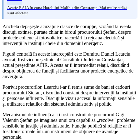
Avarie RAJA în zona Hotelului Malibu din Constanța. Mai multe străzi
sunt afectate
Ancheta depășește acuzațiile clasice de corupție, scoțând la iveală
discuții extinse, purtate chiar în biroul procurorului Ștefan, despre
proiecte eoliene și fotovoltaice, racordări la rețeaua electrică și
intervenții la instituții-cheie din domeniul energetic.
Figură centrală în aceste interceptări este Dumitru Daniel Learciu,
avocat, fost vicepreședinte al Consiliului Județean Constanța și
actual președinte AFIR. Acesta ar fi intermediat relații, discutând
despre obținerea de funcții și facilitarea unor proiecte energetice de
anvergură.
Potrivit procurorilor, Learciu i-ar fi remis sume de bani și cadouri
procurorului Ștefan, discutând constant despre intervenții la instituții
și persoane influente. Discuțiile vizau accesul la informații sensibile
și utilizarea relațiilor din sistemul administrativ și politic.
Mecanismul de influență ar fi fost construit de procurorul Gigi
Valentin Ștefan pe imaginea unui om capabil să „rezolve” probleme
sensibile în justiție și administrație. Funcția publică și relațiile ar fi
fost transformate într-un instrument de obținere de avantaje
personale.