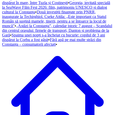
dispărut în mare, între Tuzla și Costinești
•
Georgia, invitată specială
la SeaWave Film Fest 2026: film, patrimoniu UNESCO și dialog
cultural la Constanța
•
Două investiții finanțate prin PNRR,
inaugurate la Techirghiol. Cseke Attila: „Este important ca Statul
Român să susțină mamele, tinerii, pentru a se întoarce la locul de
muncă”
•
„Astăzi la Constanța”, calendar istoric 7 august – Scandalul
din centrul orașului: firmele de transport, Danton și problema de la
Gară
•
Spaima unei nopți s-a încheiat cu bucurie: copilul de 3 ani
dispărut la Corbu a fost găsit
•
Fără apă pe mai multe străzi din
Constanța – consumatorii afectați
•