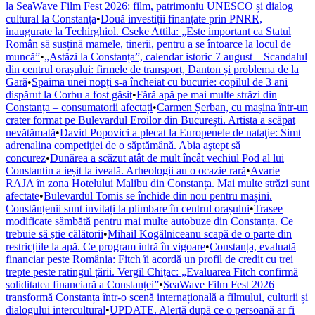
la SeaWave Film Fest 2026: film, patrimoniu UNESCO și dialog
cultural la Constanța
•
Două investiții finanțate prin PNRR,
inaugurate la Techirghiol. Cseke Attila: „Este important ca Statul
Român să susțină mamele, tinerii, pentru a se întoarce la locul de
muncă”
•
„Astăzi la Constanța”, calendar istoric 7 august – Scandalul
din centrul orașului: firmele de transport, Danton și problema de la
Gară
•
Spaima unei nopți s-a încheiat cu bucurie: copilul de 3 ani
dispărut la Corbu a fost găsit
•
Fără apă pe mai multe străzi din
Constanța – consumatorii afectați
•
Carmen Șerban, cu mașina într-un
crater format pe Bulevardul Eroilor din București. Artista a scăpat
nevătămată
•
David Popovici a plecat la Europenele de nataţie: Simt
adrenalina competiţiei de o săptămână. Abia aştept să
concurez
•
Dunărea a scăzut atât de mult încât vechiul Pod al lui
Constantin a ieșit la iveală. Arheologii au o ocazie rară
•
Avarie
RAJA în zona Hotelului Malibu din Constanța. Mai multe străzi sunt
afectate
•
Bulevardul Tomis se închide din nou pentru mașini.
Constănțenii sunt invitați la plimbare în centrul orașului
•
Trasee
modificate sâmbătă pentru mai multe autobuze din Constanța. Ce
trebuie să știe călătorii
•
Mihail Kogălniceanu scapă de o parte din
restricțiile la apă. Ce program intră în vigoare
•
Constanța, evaluată
financiar peste România: Fitch îi acordă un profil de credit cu trei
trepte peste ratingul țării. Vergil Chițac: „Evaluarea Fitch confirmă
soliditatea financiară a Constanței”
•
SeaWave Film Fest 2026
transformă Constanța într-o scenă internațională a filmului, culturii și
dialogului intercultural
•
UPDATE. Alertă după ce o persoană ar fi