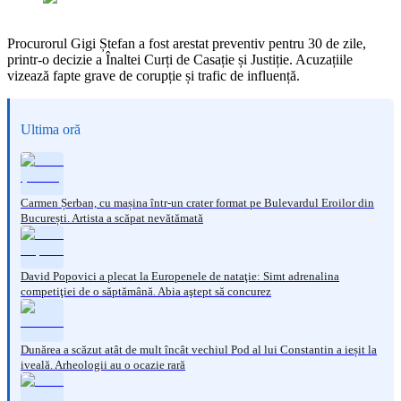
Procurorul Gigi Ștefan a fost arestat preventiv pentru 30 de zile,
printr-o decizie a Înaltei Curți de Casație și Justiție. Acuzațiile
vizează fapte grave de corupție și trafic de influență.
Ultima oră
Carmen Șerban, cu mașina într-un crater format pe Bulevardul Eroilor din
București. Artista a scăpat nevătămată
David Popovici a plecat la Europenele de nataţie: Simt adrenalina
competiţiei de o săptămână. Abia aştept să concurez
Dunărea a scăzut atât de mult încât vechiul Pod al lui Constantin a ieșit la
iveală. Arheologii au o ocazie rară