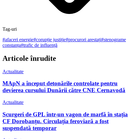
Tag-uri
#
afaceri energie
#
corupție justiție
#
procurori arestați
#
stenograme
constanța
#
trafic de influență
Articole înrudite
Actualitate
MApN a început detonările controlate pentru
devierea cursului Dunării către CNE Cernavodă
Actualitate
Scurgeri de GPL într-un vagon de marfă în stația
CF Dorobanțu. Circulația feroviară a fost
suspendată temporar