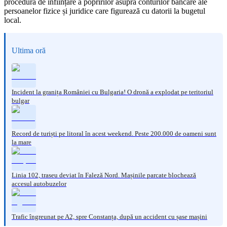
procedura de înființare a popririlor asupra conturilor bancare ale
persoanelor fizice și juridice care figurează cu datorii la bugetul
local.
Ultima oră
Incident la granița României cu Bulgaria! O dronă a explodat pe teritoriul
bulgar
Record de turiști pe litoral în acest weekend. Peste 200.000 de oameni sunt
la mare
Linia 102, traseu deviat în Faleză Nord. Mașinile parcate blochează
accesul autobuzelor
Trafic îngreunat pe A2, spre Constanța, după un accident cu șase mașini