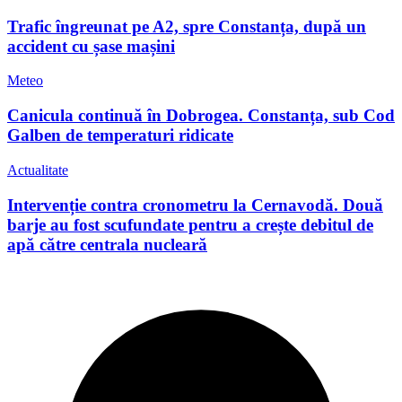
Trafic îngreunat pe A2, spre Constanța, după un
accident cu șase mașini
Meteo
Canicula continuă în Dobrogea. Constanța, sub Cod
Galben de temperaturi ridicate
Actualitate
Intervenție contra cronometru la Cernavodă. Două
barje au fost scufundate pentru a crește debitul de
apă către centrala nucleară