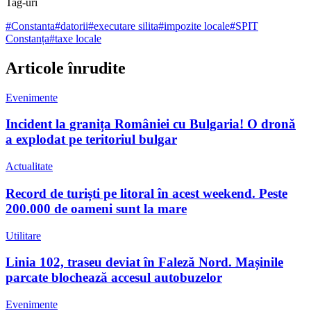
Tag-uri
#
Constanta
#
datorii
#
executare silita
#
impozite locale
#
SPIT
Constanța
#
taxe locale
Articole înrudite
Evenimente
Incident la granița României cu Bulgaria! O dronă
a explodat pe teritoriul bulgar
Actualitate
Record de turiști pe litoral în acest weekend. Peste
200.000 de oameni sunt la mare
Utilitare
Linia 102, traseu deviat în Faleză Nord. Mașinile
parcate blochează accesul autobuzelor
Evenimente