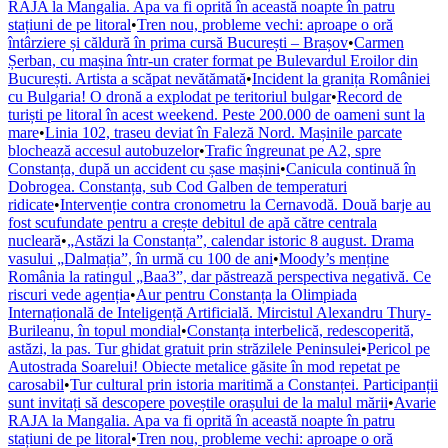
RAJA la Mangalia. Apa va fi oprită în această noapte în patru
stațiuni de pe litoral
•
Tren nou, probleme vechi: aproape o oră
întârziere și căldură în prima cursă București – Brașov
•
Carmen
Șerban, cu mașina într-un crater format pe Bulevardul Eroilor din
București. Artista a scăpat nevătămată
•
Incident la granița României
cu Bulgaria! O dronă a explodat pe teritoriul bulgar
•
Record de
turiști pe litoral în acest weekend. Peste 200.000 de oameni sunt la
mare
•
Linia 102, traseu deviat în Faleză Nord. Mașinile parcate
blochează accesul autobuzelor
•
Trafic îngreunat pe A2, spre
Constanța, după un accident cu șase mașini
•
Canicula continuă în
Dobrogea. Constanța, sub Cod Galben de temperaturi
ridicate
•
Intervenție contra cronometru la Cernavodă. Două barje au
fost scufundate pentru a crește debitul de apă către centrala
nucleară
•
„Astăzi la Constanța”, calendar istoric 8 august. Drama
vasului „Dalmația”, în urmă cu 100 de ani
•
Moody’s menține
România la ratingul „Baa3”, dar păstrează perspectiva negativă. Ce
riscuri vede agenția
•
Aur pentru Constanța la Olimpiada
Internațională de Inteligență Artificială. Mircistul Alexandru Thury-
Burileanu, în topul mondial
•
Constanța interbelică, redescoperită,
astăzi, la pas. Tur ghidat gratuit prin străzilele Peninsulei
•
Pericol pe
Autostrada Soarelui! Obiecte metalice găsite în mod repetat pe
carosabil
•
Tur cultural prin istoria maritimă a Constanței. Participanții
sunt invitați să descopere poveștile orașului de la malul mării
•
Avarie
RAJA la Mangalia. Apa va fi oprită în această noapte în patru
stațiuni de pe litoral
•
Tren nou, probleme vechi: aproape o oră