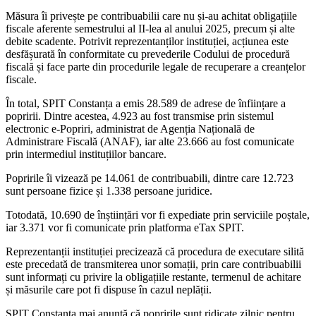
Măsura îi privește pe contribuabilii care nu și-au achitat obligațiile
fiscale aferente semestrului al II-lea al anului 2025, precum și alte
debite scadente. Potrivit reprezentanților instituției, acțiunea este
desfășurată în conformitate cu prevederile Codului de procedură
fiscală și face parte din procedurile legale de recuperare a creanțelor
fiscale.
În total, SPIT Constanța a emis 28.589 de adrese de înființare a
popririi. Dintre acestea, 4.923 au fost transmise prin sistemul
electronic e-Popriri, administrat de Agenția Națională de
Administrare Fiscală (ANAF), iar alte 23.666 au fost comunicate
prin intermediul instituțiilor bancare.
Popririle îi vizează pe 14.061 de contribuabili, dintre care 12.723
sunt persoane fizice și 1.338 persoane juridice.
Totodată, 10.690 de înștiințări vor fi expediate prin serviciile poștale,
iar 3.371 vor fi comunicate prin platforma eTax SPIT.
Reprezentanții instituției precizează că procedura de executare silită
este precedată de transmiterea unor somații, prin care contribuabilii
sunt informați cu privire la obligațiile restante, termenul de achitare
și măsurile care pot fi dispuse în cazul neplății.
SPIT Constanța mai anunță că popririle sunt ridicate zilnic pentru