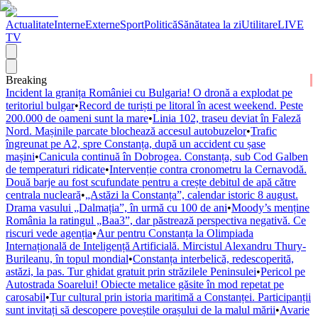
Actualitate
Interne
Externe
Sport
Politică
Sănătatea la zi
Utilitare
LIVE
TV
Breaking
Incident la granița României cu Bulgaria! O dronă a explodat pe
teritoriul bulgar
•
Record de turiști pe litoral în acest weekend. Peste
200.000 de oameni sunt la mare
•
Linia 102, traseu deviat în Faleză
Nord. Mașinile parcate blochează accesul autobuzelor
•
Trafic
îngreunat pe A2, spre Constanța, după un accident cu șase
mașini
•
Canicula continuă în Dobrogea. Constanța, sub Cod Galben
de temperaturi ridicate
•
Intervenție contra cronometru la Cernavodă.
Două barje au fost scufundate pentru a crește debitul de apă către
centrala nucleară
•
„Astăzi la Constanța”, calendar istoric 8 august.
Drama vasului „Dalmația”, în urmă cu 100 de ani
•
Moody’s menține
România la ratingul „Baa3”, dar păstrează perspectiva negativă. Ce
riscuri vede agenția
•
Aur pentru Constanța la Olimpiada
Internațională de Inteligență Artificială. Mircistul Alexandru Thury-
Burileanu, în topul mondial
•
Constanța interbelică, redescoperită,
astăzi, la pas. Tur ghidat gratuit prin străzilele Peninsulei
•
Pericol pe
Autostrada Soarelui! Obiecte metalice găsite în mod repetat pe
carosabil
•
Tur cultural prin istoria maritimă a Constanței. Participanții
sunt invitați să descopere poveștile orașului de la malul mării
•
Avarie