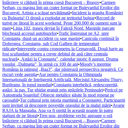
întârziere și căldură în prima cursă București – Brașov
•
Carmen
Șerban, cu mașina într-un crater format pe Bulevardul Eroilor din
București. Artista a scăpat nevătămată
•
Incident la granița României
cu Bulgaria! O dronă a explodat pe teritoriul bulgar
•
Record de
turiști pe litoral în acest weekend. Peste 200.000 de oameni sunt la
mare
•
Linia 102, traseu deviat în Faleză Nord. Mașinile parcate
blochează accesul autobuzelor
•
Trafic îngreunat pe A2, spre
Constanța, după un accident cu șase mașini
•
Canicula continuă în
Dobrogea. Constanța, sub Cod Galben de temperaturi
ridicate
•
Intervenție contra cronometru la Cernavodă. Două barje au
fost scufundate pentru a crește debitul de apă către centrala
nucleară
•
„Astăzi la Constanța”, calendar istoric 8 august. Drama
vasului „Dalmația”, în urmă cu 100 de ani
•
Moody’s menține
România la ratingul „Baa3”, dar păstrează perspectiva negativă. Ce
riscuri vede agenția
•
Aur pentru Constanța la Olimpiada
Internațională de Inteligență Artificială. Mircistul Alexandru Thury-
Burileanu, în topul mondial
•
Constanța interbelică, redescoperită,
astăzi, la pas. Tur ghidat gratuit prin străzilele Peninsulei
•
Pericol pe
Autostrada Soarelui! Obiecte metalice găsite în mod repetat pe
carosabil
•
Tur cultural prin istoria maritimă a Constanței. Participanții
sunt invitați să descopere poveștile orașului de la malul mării
•
Avarie
RAJA la Mangalia. Apa va fi oprită în această noapte în patru
stațiuni de pe litoral
•
Tren nou, probleme vechi: aproape o oră
întârziere și căldură în prima cursă București – Brașov
•
Carmen
Șerban, cu mașina într-un crater format pe Bulevardul Eroilor din