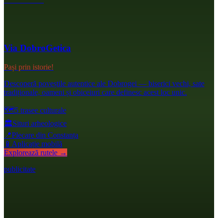
Via DobroGetica
Pași prin istorie!
Descoperă poveștile autentice ale Dobrogei — biserici vechi, sate
tradiționale, oameni și obiceiuri care definesc acest loc unic.
🗺️
5 trasee culturale
🏛️
Situri arheologice
📍
Plecare din Constanța
📱
Aplicație mobilă
Explorează rutele →
publicitate