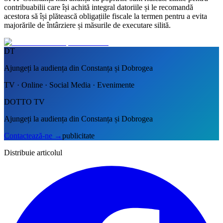
contribuabilii care își achită integral datoriile și le recomandă
acestora să își plătească obligațiile fiscale la termen pentru a evita
majorările de întârziere și măsurile de executare silită.
DT
Ajungeți la audiența din Constanța și Dobrogea
TV · Online · Social Media · Evenimente
DOTTO TV
Ajungeți la audiența din Constanța și Dobrogea
Contactează-ne
→
publicitate
Distribuie articolul