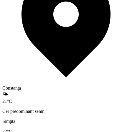
Constanța
🌤️
21
°
C
Cer predominant senin
Simțită
22
°C