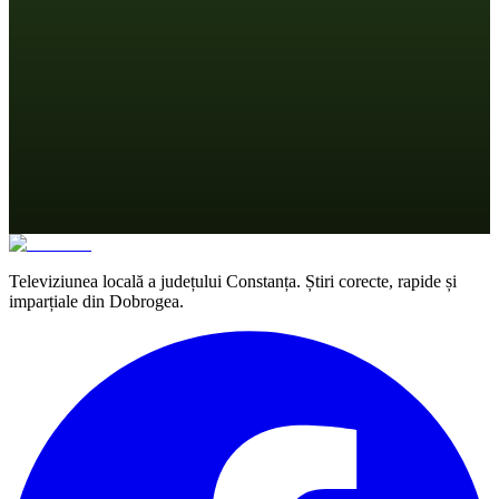
Televiziunea locală a județului Constanța. Știri corecte, rapide și
imparțiale din Dobrogea.