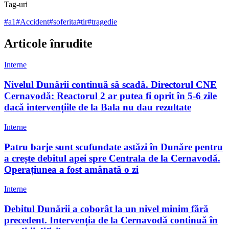
Tag-uri
#
a1
#
Accident
#
soferita
#
tir
#
tragedie
Articole înrudite
Interne
Nivelul Dunării continuă să scadă. Directorul CNE
Cernavodă: Reactorul 2 ar putea fi oprit în 5-6 zile
dacă intervențiile de la Bala nu dau rezultate
Interne
Patru barje sunt scufundate astăzi în Dunăre pentru
a crește debitul apei spre Centrala de la Cernavodă.
Operațiunea a fost amânată o zi
Interne
Debitul Dunării a coborât la un nivel minim fără
precedent. Intervenția de la Cernavodă continuă în