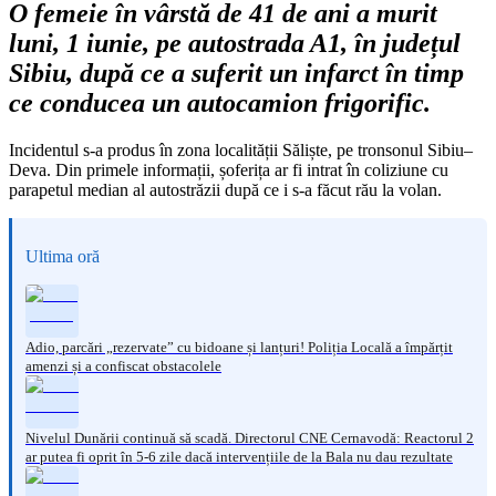
O femeie în vârstă de 41 de ani a murit
luni, 1 iunie, pe autostrada A1, în județul
Sibiu, după ce a suferit un infarct în timp
ce conducea un autocamion frigorific.
Incidentul s-a produs în zona localității Săliște, pe tronsonul Sibiu–
Deva. Din primele informații, șoferița ar fi intrat în coliziune cu
parapetul median al autostrăzii după ce i s-a făcut rău la volan.
Ultima oră
Adio, parcări „rezervate” cu bidoane și lanțuri! Poliția Locală a împărțit
amenzi și a confiscat obstacolele
Nivelul Dunării continuă să scadă. Directorul CNE Cernavodă: Reactorul 2
ar putea fi oprit în 5-6 zile dacă intervențiile de la Bala nu dau rezultate