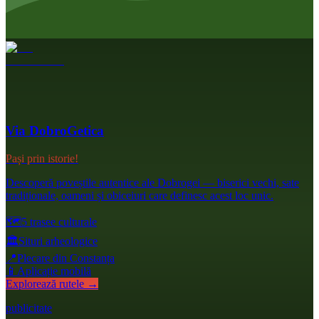
Via DobroGetica
Pași prin istorie!
Descoperă poveștile autentice ale Dobrogei — biserici vechi, sate
tradiționale, oameni și obiceiuri care definesc acest loc unic.
🗺️
5 trasee culturale
🏛️
Situri arheologice
📍
Plecare din Constanța
📱
Aplicație mobilă
Explorează rutele →
publicitate