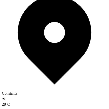
Constanța
☀️
28
°
C