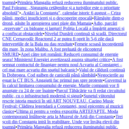
toamnă
•
Primăria Mangalia refuză reducerea iluminatului public.
Paul Foleanu: „Siguranța cetățenilor și a turiștilor este o prioritate
absolută”
•
„Astăzi la Constanța”, calendar istoric 6 august – Criza
pâinii, medici insuficienți și o descoperire epocală
•
Rămăşiţe dintr-o
dronă, găsite în apropierea unei plaje din Mamaia
•
Adio, parcări
„rezervate” cu bidoane și lanțuri! Poliția Locală a împărțit amenzi și
a confiscat obstacolele
•
Nivelul Dunării continuă să scadă. Directorul
CNE Cernavodă: Reactorul 2 ar putea fi oprit în 5-6 zile dacă
intervențiile de la Bala nu dau rezultate
•
Femeie scoasă inconștientă
din mare, în zona Malibu. A fost preluată de elicopterul
SMURD
•
Apel către toți românii: Reduceți consumul de energie
seara! Ministerul Energiei avertizează asupra situației critice
•
A fost
semnat contractul de finanțare pentru noul Acvariu al Constanței –
cel mai mare acvariu din spațiul balcanic!
•
Valul de căldură continuă
în Dobrogea. Cod galben de caniculă până sâmbătă
•
Negocierile au
eșuat la CT BUS. Angajații fac primul pas spre proteste
•
Guvernul ia
în calcul limitarea consumului de energie. Marile companii vor fi
anunțate cu 24 de ore înainte
•
Parcul Tăbăcărie va fi redat circuitului
public, cu o infrastructură modernă și sigură
•
Sunetul viitorului
rescrie istoria muzicii în stil ART NOUVEAU. Cazino Music
Festival: Clădirea legendară a Constanței, noul epicentru al muzicii
clasice
•
Ultima zi pentru a vedea expoziția ARTEFAPTE. Moda
contemporană întâlnește arta la Muzeul de Artă din Constanța
•
Trei
școli din Constanța intră în reabilitare. Unde vor învăța elevii din
toamnă
•
Primăria Mangalia refuză reducerea iluminatului public.