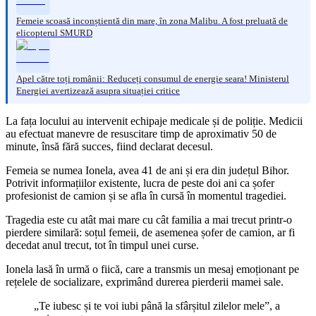
Femeie scoasă inconștientă din mare, în zona Malibu. A fost preluată de
elicopterul SMURD
Apel către toți românii: Reduceți consumul de energie seara! Ministerul
Energiei avertizează asupra situației critice
La fața locului au intervenit echipaje medicale și de poliție. Medicii
au efectuat manevre de resuscitare timp de aproximativ 50 de
minute, însă fără succes, fiind declarat decesul.
Femeia se numea Ionela, avea 41 de ani și era din județul Bihor.
Potrivit informațiilor existente, lucra de peste doi ani ca șofer
profesionist de camion și se afla în cursă în momentul tragediei.
Tragedia este cu atât mai mare cu cât familia a mai trecut printr-o
pierdere similară: soțul femeii, de asemenea șofer de camion, ar fi
decedat anul trecut, tot în timpul unei curse.
Ionela lasă în urmă o fiică, care a transmis un mesaj emoționant pe
rețelele de socializare, exprimând durerea pierderii mamei sale.
„Te iubesc și te voi iubi până la sfârșitul zilelor mele”, a