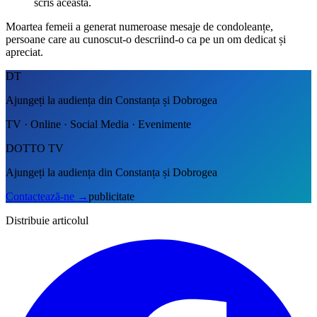
scris aceasta.
Moartea femeii a generat numeroase mesaje de condoleanțe,
persoane care au cunoscut-o descriind-o ca pe un om dedicat și
apreciat.
DT
Ajungeți la audiența din Constanța și Dobrogea
TV · Online · Social Media · Evenimente
DOTTO TV
Ajungeți la audiența din Constanța și Dobrogea
Contactează-ne
→
publicitate
Distribuie articolul