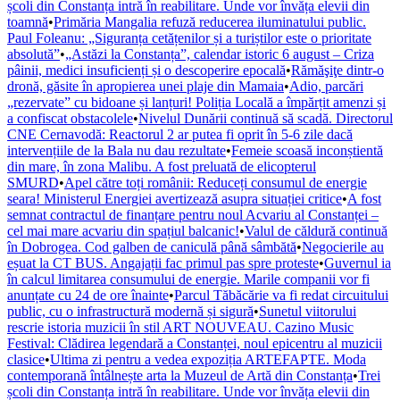
școli din Constanța intră în reabilitare. Unde vor învăța elevii din
toamnă
•
Primăria Mangalia refuză reducerea iluminatului public.
Paul Foleanu: „Siguranța cetățenilor și a turiștilor este o prioritate
absolută”
•
„Astăzi la Constanța”, calendar istoric 6 august – Criza
pâinii, medici insuficienți și o descoperire epocală
•
Rămăşiţe dintr-o
dronă, găsite în apropierea unei plaje din Mamaia
•
Adio, parcări
„rezervate” cu bidoane și lanțuri! Poliția Locală a împărțit amenzi și
a confiscat obstacolele
•
Nivelul Dunării continuă să scadă. Directorul
CNE Cernavodă: Reactorul 2 ar putea fi oprit în 5-6 zile dacă
intervențiile de la Bala nu dau rezultate
•
Femeie scoasă inconștientă
din mare, în zona Malibu. A fost preluată de elicopterul
SMURD
•
Apel către toți românii: Reduceți consumul de energie
seara! Ministerul Energiei avertizează asupra situației critice
•
A fost
semnat contractul de finanțare pentru noul Acvariu al Constanței –
cel mai mare acvariu din spațiul balcanic!
•
Valul de căldură continuă
în Dobrogea. Cod galben de caniculă până sâmbătă
•
Negocierile au
eșuat la CT BUS. Angajații fac primul pas spre proteste
•
Guvernul ia
în calcul limitarea consumului de energie. Marile companii vor fi
anunțate cu 24 de ore înainte
•
Parcul Tăbăcărie va fi redat circuitului
public, cu o infrastructură modernă și sigură
•
Sunetul viitorului
rescrie istoria muzicii în stil ART NOUVEAU. Cazino Music
Festival: Clădirea legendară a Constanței, noul epicentru al muzicii
clasice
•
Ultima zi pentru a vedea expoziția ARTEFAPTE. Moda
contemporană întâlnește arta la Muzeul de Artă din Constanța
•
Trei
școli din Constanța intră în reabilitare. Unde vor învăța elevii din