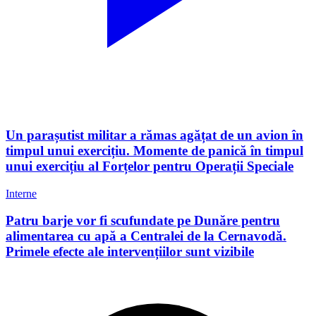
Un parașutist militar a rămas agățat de un avion în
timpul unui exercițiu. Momente de panică în timpul
unui exercițiu al Forțelor pentru Operații Speciale
Interne
Patru barje vor fi scufundate pe Dunăre pentru
alimentarea cu apă a Centralei de la Cernavodă.
Primele efecte ale intervențiilor sunt vizibile