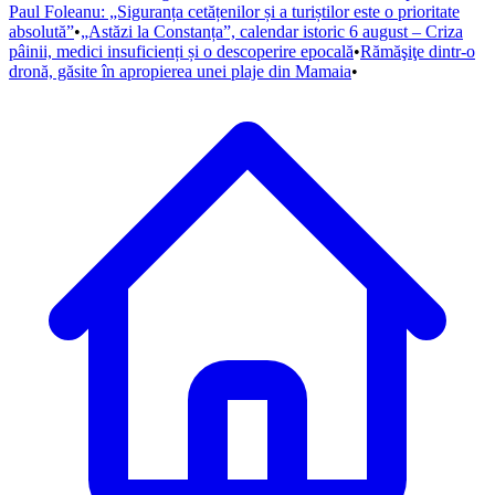
Paul Foleanu: „Siguranța cetățenilor și a turiștilor este o prioritate
absolută”
•
„Astăzi la Constanța”, calendar istoric 6 august – Criza
pâinii, medici insuficienți și o descoperire epocală
•
Rămăşiţe dintr-o
dronă, găsite în apropierea unei plaje din Mamaia
•