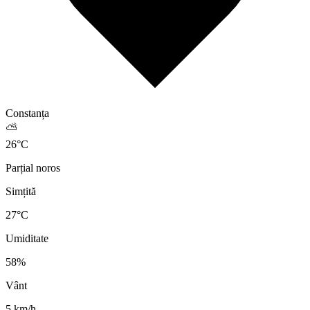
Constanța
⛅
26
°
C
Parțial noros
Simțită
27
°C
Umiditate
58
%
Vânt
5
km/h