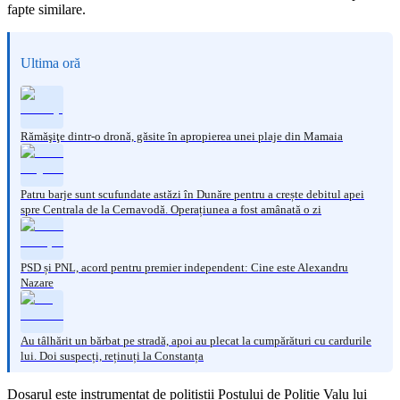
fapte similare.
Ultima oră
Rămăşiţe dintr-o dronă, găsite în apropierea unei plaje din Mamaia
Patru barje sunt scufundate astăzi în Dunăre pentru a crește debitul apei
spre Centrala de la Cernavodă. Operațiunea a fost amânată o zi
PSD și PNL, acord pentru premier independent: Cine este Alexandru
Nazare
Au tâlhărit un bărbat pe stradă, apoi au plecat la cumpărături cu cardurile
lui. Doi suspecți, reținuți la Constanța
Dosarul este instrumentat de polițiștii Postului de Poliție Valu lui