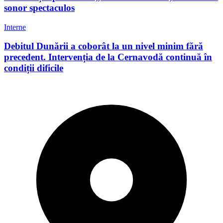
sonor spectaculos
Interne
Debitul Dunării a coborât la un nivel minim fără
precedent. Intervenția de la Cernavodă continuă în
condiții dificile