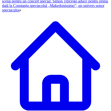
scenă pentru un concert special. Simon Trpčeski aduce pentru prima
dată la Constanța spectacolul „Makedonissimo”, un univers sonor
spectaculos
•