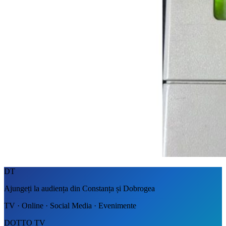
DT
Ajungeți la audiența din Constanța și Dobrogea
TV · Online · Social Media · Evenimente
DOTTO TV