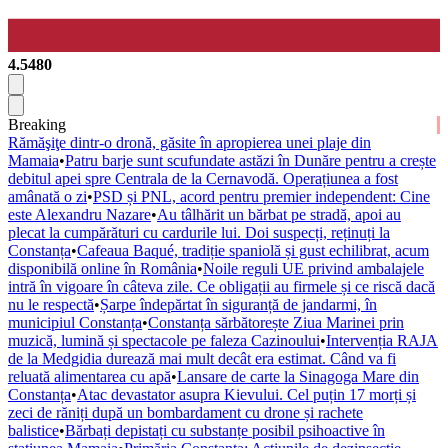
4.5480
Breaking
Rămăşiţe dintr-o dronă, găsite în apropierea unei plaje din
Mamaia
•
Patru barje sunt scufundate astăzi în Dunăre pentru a crește
debitul apei spre Centrala de la Cernavodă. Operațiunea a fost
amânată o zi
•
PSD și PNL, acord pentru premier independent: Cine
este Alexandru Nazare
•
Au tâlhărit un bărbat pe stradă, apoi au
plecat la cumpărături cu cardurile lui. Doi suspecți, reținuți la
Constanța
•
Cafeaua Baqué, tradiție spaniolă și gust echilibrat, acum
disponibilă online în România
•
Noile reguli UE privind ambalajele
intră în vigoare în câteva zile. Ce obligații au firmele și ce riscă dacă
nu le respectă
•
Șarpe îndepărtat în siguranță de jandarmi, în
municipiul Constanța
•
Constanța sărbătorește Ziua Marinei prin
muzică, lumină și spectacole pe faleza Cazinoului
•
Intervenția RAJA
de la Medgidia durează mai mult decât era estimat. Când va fi
reluată alimentarea cu apă
•
Lansare de carte la Sinagoga Mare din
Constanța
•
Atac devastator asupra Kievului. Cel puțin 17 morți și
zeci de răniți după un bombardament cu drone și rachete
balistice
•
Bărbați depistați cu substanțe posibil psihoactive în