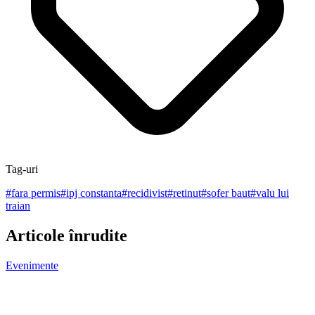
Tag-uri
#
fara permis
#
ipj constanta
#
recidivist
#
retinut
#
sofer baut
#
valu lui
traian
Articole înrudite
Evenimente