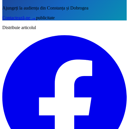
Ajungeți la audiența din Constanța și Dobrogea
Contactează-ne
→
publicitate
Distribuie articolul