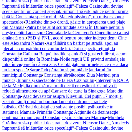
Grădinaru și-a publicat declarația de avere. Nicușor Dan: „Am decis
împreună să înlăturăm orice speculații”
•
Faleza Cazinoului devine
scenă pentru un concert special. Simon Trpčeski aduce pentru prima
dată la Constanța spectacolul „Makedonissimo”, un univers sonor
spectaculos
•
Rămăşiţe dintr-o dronă, găsite în apropierea unei plaje
din Mamaia
•
Patru barje sunt scufundate astăzi în Dunăre pentru a
crește debitul apei spre Centrala de la Cernavodă. Operațiunea a fost
amânată o zi
•
PSD și PNL, acord pentru premier independent: Cine
este Alexandru Nazare
•
Au tâlhărit un bărbat pe stradă, apoi au
plecat la cumpărături cu cardurile lui. Doi suspecți, reținuți la
Constanța
•
Cafeaua Baqué, tradiție spaniolă și gust echilibrat, acum
disponibilă online în România
•
Noile reguli UE privind ambalajele
intră în vigoare în câteva zile. Ce obligații au firmele și ce riscă dacă
nu le respectă
•
Șarpe îndepărtat în siguranță de jandarmi, în
municipiul Constanța
•
Constanța sărbătorește Ziua Marinei prin
muzică, lumină și spectacole pe faleza Cazinoului
•
Intervenția RAJA
de la Medgidia durează mai mult decât era estimat. Când va fi
reluată alimentarea cu apă
•
Lansare de carte la Sinagoga Mare din
Constanța
•
Atac devastator asupra Kievului. Cel puțin 17 morți și
zeci de răniți după un bombardament cu drone și rachete
balistice
•
Bărbați depistați cu substanțe posibil psihoactive în
stațiunea Mamaia
•
Primăria Constanța: Acțiunile de dezinsecție
continuă în municipiul Constanța și în stațiunea Mamaia
•
Mirabela
Grădinaru și-a publicat declarația de avere. Nicușor Dan: „Am decis
împreună să înlăturăm orice speculații”
•
Faleza Cazinoului devine