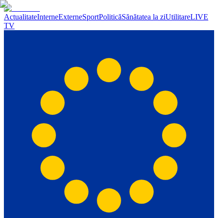
Actualitate
Interne
Externe
Sport
Politică
Sănătatea la zi
Utilitare
LIVE
TV