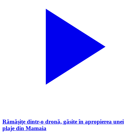
Rămăşiţe dintr-o dronă, găsite în apropierea unei
plaje din Mamaia