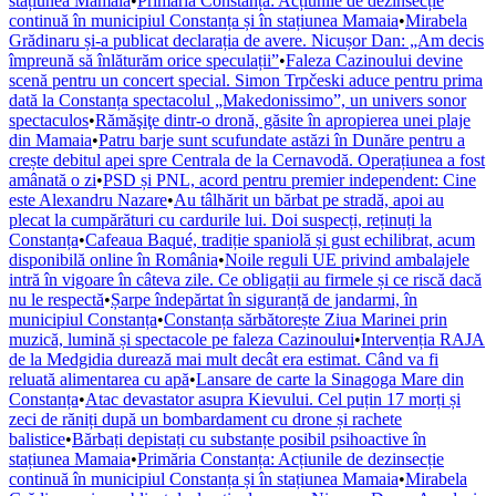
stațiunea Mamaia
•
Primăria Constanța: Acțiunile de dezinsecție
continuă în municipiul Constanța și în stațiunea Mamaia
•
Mirabela
Grădinaru și-a publicat declarația de avere. Nicușor Dan: „Am decis
împreună să înlăturăm orice speculații”
•
Faleza Cazinoului devine
scenă pentru un concert special. Simon Trpčeski aduce pentru prima
dată la Constanța spectacolul „Makedonissimo”, un univers sonor
spectaculos
•
Rămăşiţe dintr-o dronă, găsite în apropierea unei plaje
din Mamaia
•
Patru barje sunt scufundate astăzi în Dunăre pentru a
crește debitul apei spre Centrala de la Cernavodă. Operațiunea a fost
amânată o zi
•
PSD și PNL, acord pentru premier independent: Cine
este Alexandru Nazare
•
Au tâlhărit un bărbat pe stradă, apoi au
plecat la cumpărături cu cardurile lui. Doi suspecți, reținuți la
Constanța
•
Cafeaua Baqué, tradiție spaniolă și gust echilibrat, acum
disponibilă online în România
•
Noile reguli UE privind ambalajele
intră în vigoare în câteva zile. Ce obligații au firmele și ce riscă dacă
nu le respectă
•
Șarpe îndepărtat în siguranță de jandarmi, în
municipiul Constanța
•
Constanța sărbătorește Ziua Marinei prin
muzică, lumină și spectacole pe faleza Cazinoului
•
Intervenția RAJA
de la Medgidia durează mai mult decât era estimat. Când va fi
reluată alimentarea cu apă
•
Lansare de carte la Sinagoga Mare din
Constanța
•
Atac devastator asupra Kievului. Cel puțin 17 morți și
zeci de răniți după un bombardament cu drone și rachete
balistice
•
Bărbați depistați cu substanțe posibil psihoactive în
stațiunea Mamaia
•
Primăria Constanța: Acțiunile de dezinsecție
continuă în municipiul Constanța și în stațiunea Mamaia
•
Mirabela