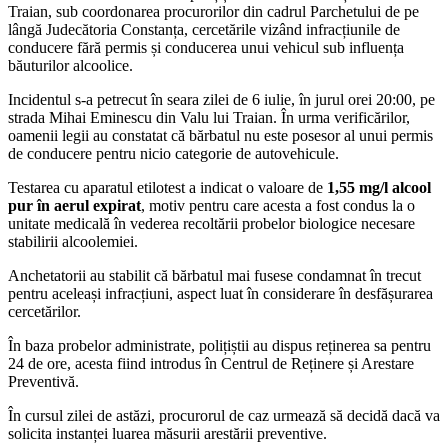
Traian, sub coordonarea procurorilor din cadrul Parchetului de pe
lângă Judecătoria Constanța, cercetările vizând infracțiunile de
conducere fără permis și conducerea unui vehicul sub influența
băuturilor alcoolice.
Incidentul s-a petrecut în seara zilei de 6 iulie, în jurul orei 20:00, pe
strada Mihai Eminescu din Valu lui Traian. În urma verificărilor,
oamenii legii au constatat că bărbatul nu este posesor al unui permis
de conducere pentru nicio categorie de autovehicule.
Testarea cu aparatul etilotest a indicat o valoare de
1,55 mg/l alcool
pur în aerul expirat
, motiv pentru care acesta a fost condus la o
unitate medicală în vederea recoltării probelor biologice necesare
stabilirii alcoolemiei.
Anchetatorii au stabilit că bărbatul mai fusese condamnat în trecut
pentru aceleași infracțiuni, aspect luat în considerare în desfășurarea
cercetărilor.
În baza probelor administrate, polițiștii au dispus reținerea sa pentru
24 de ore, acesta fiind introdus în Centrul de Reținere și Arestare
Preventivă.
În cursul zilei de astăzi, procurorul de caz urmează să decidă dacă va
solicita instanței luarea măsurii arestării preventive.