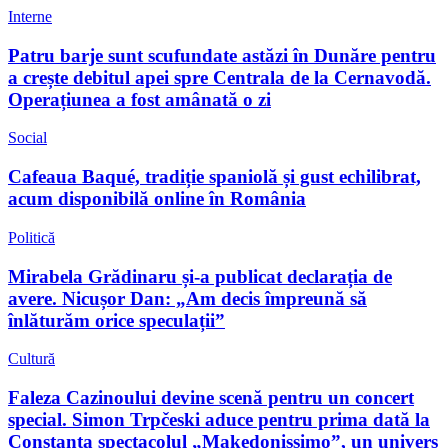
Interne
Patru barje sunt scufundate astăzi în Dunăre pentru
a crește debitul apei spre Centrala de la Cernavodă.
Operațiunea a fost amânată o zi
Social
Cafeaua Baqué, tradiție spaniolă și gust echilibrat,
acum disponibilă online în România
Politică
Mirabela Grădinaru și-a publicat declarația de
avere. Nicușor Dan: „Am decis împreună să
înlăturăm orice speculații”
Cultură
Faleza Cazinoului devine scenă pentru un concert
special. Simon Trpčeski aduce pentru prima dată la
Constanța spectacolul „Makedonissimo”, un univers