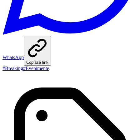
WhatsApp
Copiază link
#
Breaking
#
Evenimente