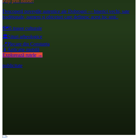
Pași prin istorie!
Descoperă poveștile autentice ale Dobrogei — biserici vechi, sate
tradiționale, oameni și obiceiuri care definesc acest loc unic.
🗺️
5 trasee culturale
🏛️
Situri arheologice
📍
Plecare din Constanța
📱
Aplicație mobilă
Explorează rutele →
publicitate