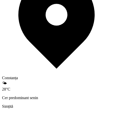
Constanța
🌤️
28
°
C
Cer predominant senin
Simțită