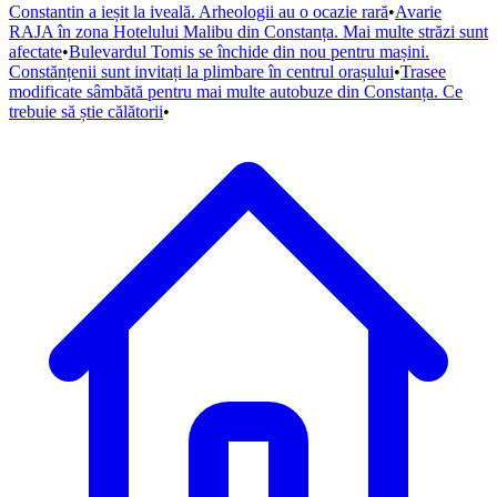
Constantin a ieșit la iveală. Arheologii au o ocazie rară
•
Avarie
RAJA în zona Hotelului Malibu din Constanța. Mai multe străzi sunt
afectate
•
Bulevardul Tomis se închide din nou pentru mașini.
Constănțenii sunt invitați la plimbare în centrul orașului
•
Trasee
modificate sâmbătă pentru mai multe autobuze din Constanța. Ce
trebuie să știe călătorii
•