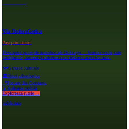
Via DobroGetica
Pași prin istorie!
Descoperă poveștile autentice ale Dobrogei — biserici vechi, sate
tradiționale, oameni și obiceiuri care definesc acest loc unic.
🗺️
5 trasee culturale
🏛️
Situri arheologice
📍
Plecare din Constanța
📱
Aplicație mobilă
Explorează rutele →
publicitate