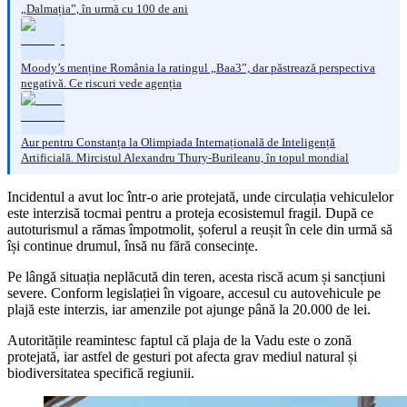
„Dalmația”, în urmă cu 100 de ani
Moody’s menține România la ratingul „Baa3”, dar păstrează perspectiva
negativă. Ce riscuri vede agenția
Aur pentru Constanța la Olimpiada Internațională de Inteligență
Artificială. Mircistul Alexandru Thury-Burileanu, în topul mondial
Incidentul a avut loc într-o arie protejată, unde circulația vehiculelor
este interzisă tocmai pentru a proteja ecosistemul fragil. După ce
autoturismul a rămas împotmolit, șoferul a reușit în cele din urmă să
își continue drumul, însă nu fără consecințe.
Pe lângă situația neplăcută din teren, acesta riscă acum și sancțiuni
severe. Conform legislației în vigoare, accesul cu autovehicule pe
plajă este interzis, iar amenzile pot ajunge până la 20.000 de lei.
Autoritățile reamintesc faptul că plaja de la Vadu este o zonă
protejată, iar astfel de gesturi pot afecta grav mediul natural și
biodiversitatea specifică regiunii.