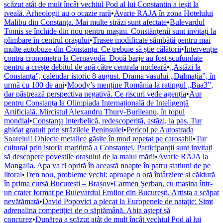
scăzut atât de mult încât vechiul Pod al lui Constantin a ieșit la
iveală. Arheologii au o ocazie rară
•
Avarie RAJA în zona Hotelului
Malibu din Constanța. Mai multe străzi sunt afectate
•
Bulevardul
Tomis se închide din nou pentru mașini. Constănțenii sunt invitați la
plimbare în centrul orașului
•
Trasee modificate sâmbătă pentru mai
multe autobuze din Constanța. Ce trebuie să știe călătorii
•
Intervenție
contra cronometru la Cernavodă. Două barje au fost scufundate
pentru a crește debitul de apă către centrala nucleară
•
„Astăzi la
Constanța”, calendar istoric 8 august. Drama vasului „Dalmația”, în
urmă cu 100 de ani
•
Moody’s menține România la ratingul „Baa3”,
dar păstrează perspectiva negativă. Ce riscuri vede agenția
•
Aur
pentru Constanța la Olimpiada Internațională de Inteligență
Artificială. Mircistul Alexandru Thury-Burileanu, în topul
mondial
•
Constanța interbelică, redescoperită, astăzi, la pas. Tur
ghidat gratuit prin străzilele Peninsulei
•
Pericol pe Autostrada
Soarelui! Obiecte metalice găsite în mod repetat pe carosabil
•
Tur
cultural prin istoria maritimă a Constanței. Participanții sunt invitați
să descopere poveștile orașului de la malul mării
•
Avarie RAJA la
Mangalia. Apa va fi oprită în această noapte în patru stațiuni de pe
litoral
•
Tren nou, probleme vechi: aproape o oră întârziere și căldură
în prima cursă București – Brașov
•
Carmen Șerban, cu mașina într-
un crater format pe Bulevardul Eroilor din București. Artista a scăpat
nevătămată
•
David Popovici a plecat la Europenele de nataţie: Simt
adrenalina competiţiei de o săptămână. Abia aştept să
concurez
•
Dunărea a scăzut atât de mult încât vechiul Pod al lui