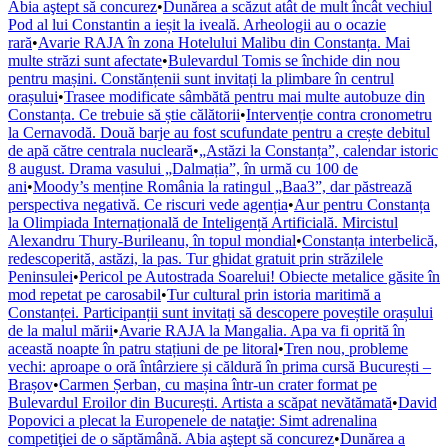
Abia aştept să concurez
•
Dunărea a scăzut atât de mult încât vechiul
Pod al lui Constantin a ieșit la iveală. Arheologii au o ocazie
rară
•
Avarie RAJA în zona Hotelului Malibu din Constanța. Mai
multe străzi sunt afectate
•
Bulevardul Tomis se închide din nou
pentru mașini. Constănțenii sunt invitați la plimbare în centrul
orașului
•
Trasee modificate sâmbătă pentru mai multe autobuze din
Constanța. Ce trebuie să știe călătorii
•
Intervenție contra cronometru
la Cernavodă. Două barje au fost scufundate pentru a crește debitul
de apă către centrala nucleară
•
„Astăzi la Constanța”, calendar istoric
8 august. Drama vasului „Dalmația”, în urmă cu 100 de
ani
•
Moody’s menține România la ratingul „Baa3”, dar păstrează
perspectiva negativă. Ce riscuri vede agenția
•
Aur pentru Constanța
la Olimpiada Internațională de Inteligență Artificială. Mircistul
Alexandru Thury-Burileanu, în topul mondial
•
Constanța interbelică,
redescoperită, astăzi, la pas. Tur ghidat gratuit prin străzilele
Peninsulei
•
Pericol pe Autostrada Soarelui! Obiecte metalice găsite în
mod repetat pe carosabil
•
Tur cultural prin istoria maritimă a
Constanței. Participanții sunt invitați să descopere poveștile orașului
de la malul mării
•
Avarie RAJA la Mangalia. Apa va fi oprită în
această noapte în patru stațiuni de pe litoral
•
Tren nou, probleme
vechi: aproape o oră întârziere și căldură în prima cursă București –
Brașov
•
Carmen Șerban, cu mașina într-un crater format pe
Bulevardul Eroilor din București. Artista a scăpat nevătămată
•
David
Popovici a plecat la Europenele de nataţie: Simt adrenalina
competiţiei de o săptămână. Abia aştept să concurez
•
Dunărea a