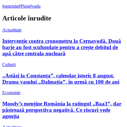
#
amenda
#
Plaja
#
vadu
Articole înrudite
Actualitate
Intervenție contra cronometru la Cernavodă. Două
barje au fost scufundate pentru a crește debitul de
apă către centrala nucleară
Cultură
„Astăzi la Constanța”, calendar istoric 8 august.
Drama vasului „Dalmația”, în urmă cu 100 de ani
Economie
Moody’s menține România la ratingul „Baa3”, dar
păstrează perspectiva negativă. Ce riscuri vede
agenția