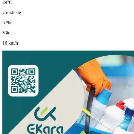
29
°C
Umiditate
57
%
Vânt
16
km/h