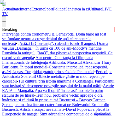
Actualitate
Interne
Externe
Sport
Politică
Sănătatea la zi
Utilitare
LIVE
TV
Breaking
Intervenție contra cronometru la Cernavodă. Două barje au fost
scufundate pentru a crește debitul de apă către centrala
nucleară
•
„Astăzi la Constanța”, calendar istoric 8 august. Drama
vasului „Dalmația”, în urmă cu 100 de ani
•
Moody’s menține
România la ratingul „Baa3”, dar păstrează perspectiva negativă. Ce
riscuri vede agenția
•
Aur pentru Constanța la Olimpiada
Internațională de Inteligență Artificială. Mircistul Alexandru Thury-
Burileanu, în topul mondial
•
Constanța interbelică, redescoperită,
astăzi, la pas. Tur ghidat gratuit prin străzilele Peninsulei
•
Pericol pe
Autostrada Soarelui! Obiecte metalice găsite în mod repetat pe
carosabil
•
Tur cultural prin istoria maritimă a Constanței. Participanții
sunt invitați să descopere poveștile orașului de la malul mării
•
Avarie
RAJA la Mangalia. Apa va fi oprită în această noapte în patru
stațiuni de pe litoral
•
Tren nou, probleme vechi: aproape o oră
întârziere și căldură în prima cursă București – Brașov
•
Carmen
Șerban, cu mașina într-un crater format pe Bulevardul Eroilor din
București. Artista a scăpat nevătămată
•
David Popovici a plecat la
Europenele de nataţie: Simt adrenalina competiţiei de o săptămână.