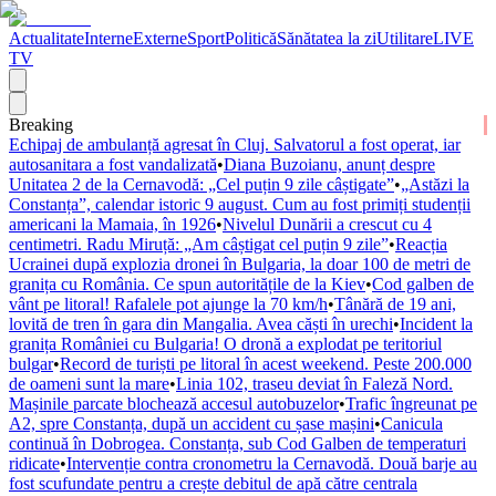
Actualitate
Interne
Externe
Sport
Politică
Sănătatea la zi
Utilitare
LIVE
TV
Breaking
Echipaj de ambulanță agresat în Cluj. Salvatorul a fost operat, iar
autosanitara a fost vandalizată
•
Diana Buzoianu, anunț despre
Unitatea 2 de la Cernavodă: „Cel puțin 9 zile câștigate”
•
„Astăzi la
Constanța”, calendar istoric 9 august. Cum au fost primiți studenții
americani la Mamaia, în 1926
•
Nivelul Dunării a crescut cu 4
centimetri. Radu Miruță: „Am câștigat cel puțin 9 zile”
•
Reacția
Ucrainei după explozia dronei în Bulgaria, la doar 100 de metri de
granița cu România. Ce spun autoritățile de la Kiev
•
Cod galben de
vânt pe litoral! Rafalele pot ajunge la 70 km/h
•
Tânără de 19 ani,
lovită de tren în gara din Mangalia. Avea căști în urechi
•
Incident la
granița României cu Bulgaria! O dronă a explodat pe teritoriul
bulgar
•
Record de turiști pe litoral în acest weekend. Peste 200.000
de oameni sunt la mare
•
Linia 102, traseu deviat în Faleză Nord.
Mașinile parcate blochează accesul autobuzelor
•
Trafic îngreunat pe
A2, spre Constanța, după un accident cu șase mașini
•
Canicula
continuă în Dobrogea. Constanța, sub Cod Galben de temperaturi
ridicate
•
Intervenție contra cronometru la Cernavodă. Două barje au
fost scufundate pentru a crește debitul de apă către centrala