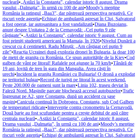
nucleară
•
„Astăzi la Constanța”, calendar istoric 8 august. Drama
vasului „Dalmația”, în urmă cu 100 de ani
•
Moody’s menține
România la ratingul „Baa3”, dar păstrează perspectiva negativă. Ce
riscuri vede agenția
•
Echipaj de ambulanță agresat în Cluj. Salvatorul
a fost operat, iar autosanitara a fost vandalizată
•
Diana Buzoianu,
anunț despre Unitatea 2 de la Cernavodă: „Cel puțin 9 zile
câștigate”
•
„Astăzi la Constanța”, calendar istoric 9 august. Cum au
fost primiți studenții americani la Mamaia, în 1926
•
Nivelul Dunării a
crescut cu 4 centimetri. Radu Miruță: „Am câștigat cel puțin 9
zile”
•
Reacția Ucrainei după explozia dronei în Bulgaria, la doar 100
de metri de granița cu România. Ce spun autoritățile de la Kiev
•
Cod
galben de vânt pe litoral! Rafalele pot ajunge la 70 km/h
•
Tânără de
19 ani, lovită de tren în gara din Mangalia. Avea căști în
urechi
•
Incident la granița României cu Bulgaria! O dronă a explodat
pe teritoriul bulgar
•
Record de turiști pe litoral în acest weekend.
Peste 200.000 de oameni sunt la mare
•
Linia 102, traseu deviat în
Faleză Nord. Mașinile parcate blochează accesul autobuzelor
•
Trafic
îngreunat pe A2, spre Constanța, după un accident cu șase
mașini
•
Canicula continuă în Dobrogea. Constanța, sub Cod Galben
de temperaturi ridicate
•
Intervenție contra cronometru la Cernavodă.
Două barje au fost scufundate pentru a crește debitul de apă către
centrala nucleară
•
„Astăzi la Constanța”, calendar istoric 8 august.
Drama vasului „Dalmația”, în urmă cu 100 de ani
•
Moody’s menține
România la ratingul „Baa3”, dar păstrează perspectiva negativă. Ce
riscuri vede agenția
•
Echipaj de ambulanță agresat în Cluj. Salvatorul