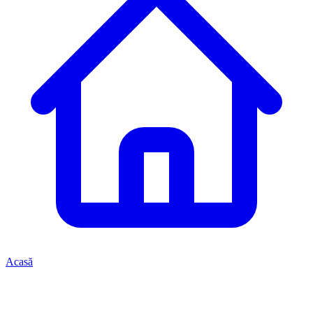
Acasă