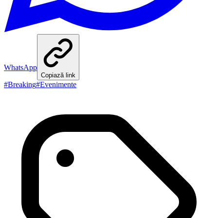
WhatsApp
Copiază link
#
Breaking
#
Evenimente