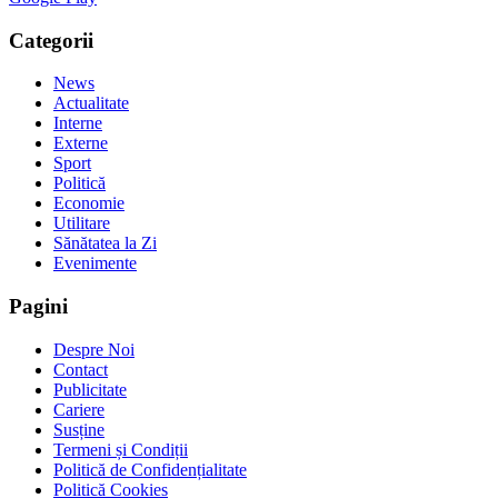
Categorii
News
Actualitate
Interne
Externe
Sport
Politică
Economie
Utilitare
Sănătatea la Zi
Evenimente
Pagini
Despre Noi
Contact
Publicitate
Cariere
Susține
Termeni și Condiții
Politică de Confidențialitate
Politică Cookies