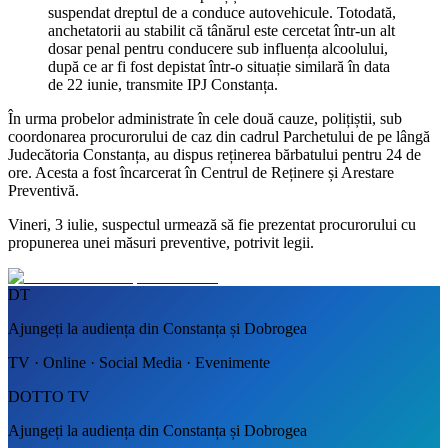
suspendat dreptul de a conduce autovehicule. Totodată,
anchetatorii au stabilit că tânărul este cercetat într-un alt
dosar penal pentru conducere sub influența alcoolului,
după ce ar fi fost depistat într-o situație similară în data
de 22 iunie, transmite IPJ Constanța.
În urma probelor administrate în cele două cauze, polițiștii, sub
coordonarea procurorului de caz din cadrul Parchetului de pe lângă
Judecătoria Constanța, au dispus reținerea bărbatului pentru 24 de
ore. Acesta a fost încarcerat în Centrul de Reținere și Arestare
Preventivă.
Vineri, 3 iulie, suspectul urmează să fie prezentat procurorului cu
propunerea unei măsuri preventive, potrivit legii.
DT
Ajungeți la audiența din Constanța și Dobrogea
TV · Online · Social Media · Evenimente
DOTTO TV
Ajungeți la audiența din Constanța și Dobrogea