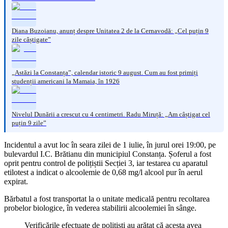
Diana Buzoianu, anunț despre Unitatea 2 de la Cernavodă: „Cel puțin 9
zile câștigate”
„Astăzi la Constanța”, calendar istoric 9 august. Cum au fost primiți
studenții americani la Mamaia, în 1926
Nivelul Dunării a crescut cu 4 centimetri. Radu Miruță: „Am câștigat cel
puțin 9 zile”
Incidentul a avut loc în seara zilei de 1 iulie, în jurul orei 19:00, pe
bulevardul I.C. Brătianu din municipiul Constanța. Șoferul a fost
oprit pentru control de polițiștii Secției 3, iar testarea cu aparatul
etilotest a indicat o alcoolemie de 0,68 mg/l alcool pur în aerul
expirat.
Bărbatul a fost transportat la o unitate medicală pentru recoltarea
probelor biologice, în vederea stabilirii alcoolemiei în sânge.
Verificările efectuate de polițiști au arătat că acesta avea