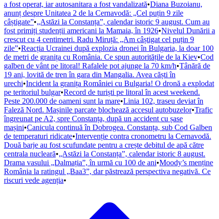
a fost operat, iar autosanitara a fost vandalizată
•
Diana Buzoianu,
anunț despre Unitatea 2 de la Cernavodă: „Cel puțin 9 zile
câștigate”
•
„Astăzi la Constanța”, calendar istoric 9 august. Cum au
fost primiți studenții americani la Mamaia, în 1926
•
Nivelul Dunării a
crescut cu 4 centimetri. Radu Miruță: „Am câștigat cel puțin 9
zile”
•
Reacția Ucrainei după explozia dronei în Bulgaria, la doar 100
de metri de granița cu România. Ce spun autoritățile de la Kiev
•
Cod
galben de vânt pe litoral! Rafalele pot ajunge la 70 km/h
•
Tânără de
19 ani, lovită de tren în gara din Mangalia. Avea căști în
urechi
•
Incident la granița României cu Bulgaria! O dronă a explodat
pe teritoriul bulgar
•
Record de turiști pe litoral în acest weekend.
Peste 200.000 de oameni sunt la mare
•
Linia 102, traseu deviat în
Faleză Nord. Mașinile parcate blochează accesul autobuzelor
•
Trafic
îngreunat pe A2, spre Constanța, după un accident cu șase
mașini
•
Canicula continuă în Dobrogea. Constanța, sub Cod Galben
de temperaturi ridicate
•
Intervenție contra cronometru la Cernavodă.
Două barje au fost scufundate pentru a crește debitul de apă către
centrala nucleară
•
„Astăzi la Constanța”, calendar istoric 8 august.
Drama vasului „Dalmația”, în urmă cu 100 de ani
•
Moody’s menține
România la ratingul „Baa3”, dar păstrează perspectiva negativă. Ce
riscuri vede agenția
•