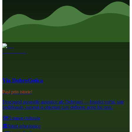
Via DobroGetica
Pași prin istorie!
Descoperă poveștile autentice ale Dobrogei — biserici vechi, sate
tradiționale, oameni și obiceiuri care definesc acest loc unic.
🗺️
5 trasee culturale
🏛️
Situri arheologice