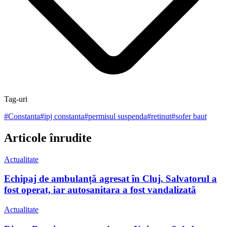
Tag-uri
#
Constanta
#
ipj constanta
#
permisul suspenda
#
retinut
#
sofer baut
Articole înrudite
Actualitate
Echipaj de ambulanță agresat în Cluj. Salvatorul a
fost operat, iar autosanitara a fost vandalizată
Actualitate