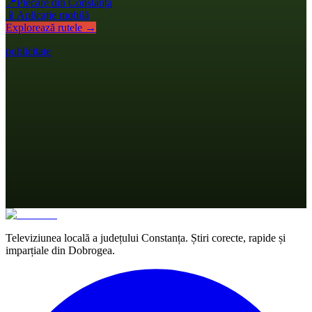
📍
Plecare din Constanța
📱
Aplicație mobilă
Explorează rutele →
publicitate
Televiziunea locală a județului Constanța. Știri corecte, rapide și
imparțiale din Dobrogea.