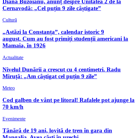
Diana Buzoianu, anunț despre Unitatea 2 de la
Cernavodă: „Cel puțin 9 zile câștigate”
Cultură
„Astăzi la Constanța”, calendar istoric 9
august. Cum au fost primiți studenții americani la
Mamaia, în 1926
Actualitate
Nivelul Dunării a crescut cu 4 centimetri. Radu
Miruță: „Am câștigat cel puțin 9 zile”
Meteo
Cod galben de vânt pe litoral! Rafalele pot ajunge la
70 km/h
Evenimente
Tânără de 19 ani, lovită de tren în gara din
Mangalia. Avea căști în urechi