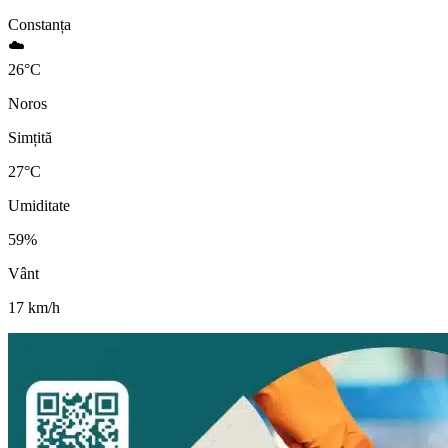
Constanța
☁️
26
°
C
Noros
Simțită
27
°C
Umiditate
59
%
Vânt
17
km/h