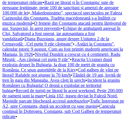
de temperaturi ridicate
•
Razii pe litoral și în Constanța: sute de
persoane legitimate, peste 100 de sancțiuni și amenzi de aproape
100.000 de lei
•
„Makedonissimo”, spectacol spectaculos pe Faleza
Cazinoului din Constanța. Tradiția macedoneană s-a întâlnit cu
muzica modernă
•
O femeie din Constanța atacată pentru lănțișorul de
aur. Suspectul, în arest preventiv
•
Echipaj de ambulanță agresat în
Cluj. Salvatorul a fost operat, iar autosanitara a fost
vandalizată
•
Diana Buzoianu, anunț despre Unitatea 2 de la
Cernavodă: „Cel puțin 9 zile câștigate”
•
„Astăzi la Constanța”,
calendar istoric 9 august. Cum au fost primiți studenții americani la
Mamaia, în 1926
•
Nivelul Dunării a crescut cu 4 centimetri. Radu
Miruță: „Am câștigat cel puțin 9 zile”
•
Reacția Ucrainei după
explozia dronei în Bulgaria, la doar 100 de metri de granița cu
România. Ce spun autoritățile de la Kiev
•
Cod galben de vânt pe
litoral! Rafalele pot ajunge la 70 km/h
•
Tânără de 19 ani, lovită de
tren în gara din Mangalia. Avea căști în urechi
•
Incident la granița
României cu Bulgaria! O dronă a explodat pe teritoriul
bulgar
•
Record de turiști pe litoral în acest weekend. Peste 200.000
de oameni sunt la mare
•
Linia 102, traseu deviat în Faleză Nord.
Mașinile parcate blochează accesul autobuzelor
•
Trafic îngreunat pe
A2, spre Constanța, după un accident cu șase mașini
•
Canicula
continuă în Dobrogea. Constanța, sub Cod Galben de temperaturi
ridicate
•