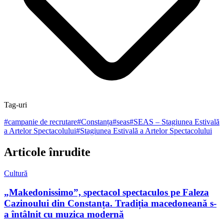
Tag-uri
#
campanie de recrutare
#
Constanța
#
seas
#
SEAS – Stagiunea Estivală
a Artelor Spectacolului
#
Stagiunea Estivală a Artelor Spectacolului
Articole înrudite
Cultură
„Makedonissimo”, spectacol spectaculos pe Faleza
Cazinoului din Constanța. Tradiția macedoneană s-
a întâlnit cu muzica modernă