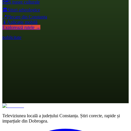
🗺️
5 trasee culturale
🏛️
Situri arheologice
📍
Plecare din Constanța
📱
Aplicație mobilă
Explorează rutele →
publicitate
Televiziunea locală a județului Constanța. Știri corecte, rapide și
imparțiale din Dobrogea.