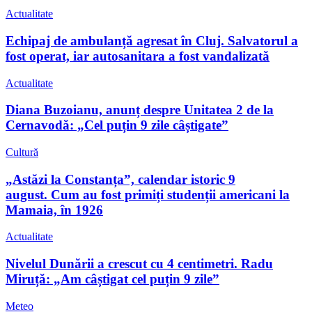
Actualitate
Echipaj de ambulanță agresat în Cluj. Salvatorul a
fost operat, iar autosanitara a fost vandalizată
Actualitate
Diana Buzoianu, anunț despre Unitatea 2 de la
Cernavodă: „Cel puțin 9 zile câștigate”
Cultură
„Astăzi la Constanța”, calendar istoric 9
august. Cum au fost primiți studenții americani la
Mamaia, în 1926
Actualitate
Nivelul Dunării a crescut cu 4 centimetri. Radu
Miruță: „Am câștigat cel puțin 9 zile”
Meteo