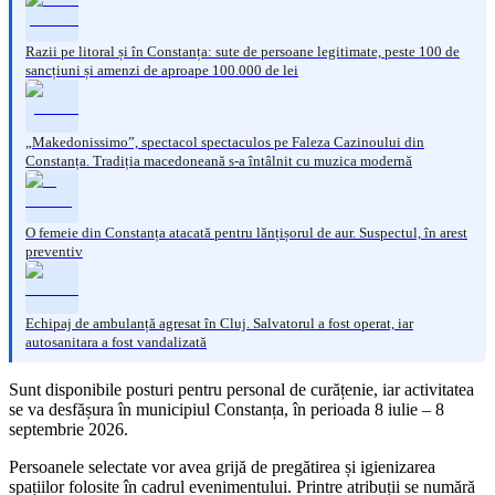
Razii pe litoral și în Constanța: sute de persoane legitimate, peste 100 de
sancțiuni și amenzi de aproape 100.000 de lei
„Makedonissimo”, spectacol spectaculos pe Faleza Cazinoului din
Constanța. Tradiția macedoneană s-a întâlnit cu muzica modernă
O femeie din Constanța atacată pentru lănțișorul de aur. Suspectul, în arest
preventiv
Echipaj de ambulanță agresat în Cluj. Salvatorul a fost operat, iar
autosanitara a fost vandalizată
Sunt disponibile posturi pentru personal de curățenie, iar activitatea
se va desfășura în municipiul Constanța, în perioada 8 iulie – 8
septembrie 2026.
Persoanele selectate vor avea grijă de pregătirea și igienizarea
spațiilor folosite în cadrul evenimentului. Printre atribuții se numără