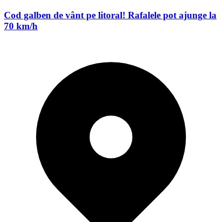
Cod galben de vânt pe litoral! Rafalele pot ajunge la
70 km/h