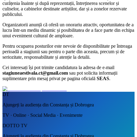
curățenia înainte și după reprezentații, întreținerea scenelor și
culiselor, a cabinelor destinate artiștilor, dar și a zonelor rezervate
publicului.
Organizatorii anunță că oferă un onorariu atractiv, oportunitatea de a
lucra într-un mediu dinamic și posibilitatea de a face parte din echipa
unui eveniment cultural de amploare.
Pentru ocuparea posturilor este nevoie de disponibilitate pe întreaga
perioadă a stagiunii sau pentru o parte din aceasta, precum și de
seriozitate, responsabilitate și atenție la detalii.
Cei interesați își pot trimite candidatura la adresa de e-mail
stagiuneaestivala.ct@gmail.com
sau pot solicita informații
suplimentare prin mesaj privat pe pagina oficială
SEAS
.
DT
Ajungeți la audiența din Constanța și Dobrogea
TV · Online · Social Media · Evenimente
DOTTO TV
Ajungeți la audiența din Constanța și Dobrogea