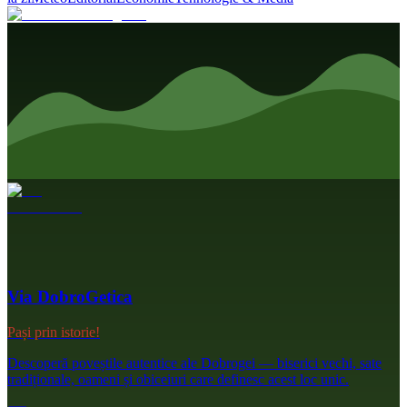
Via DobroGetica
Pași prin istorie!
Descoperă poveștile autentice ale Dobrogei — biserici vechi, sate
tradiționale, oameni și obiceiuri care definesc acest loc unic.