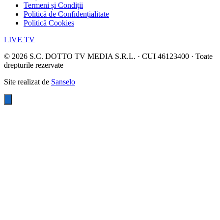
Termeni și Condiții
Politică de Confidențialitate
Politică Cookies
LIVE TV
©
2026
S.C. DOTTO TV MEDIA S.R.L. · CUI 46123400 · Toate
drepturile rezervate
Site realizat de
Sanselo