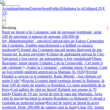
Actualitate
Interne
Externe
Sport
Politică
Sănătatea la zi
Utilitare
LIVE
TV
Breaking
Razii pe litoral și în Constanța: sute de persoane legitimate, peste
100 de sancțiuni și amenzi de aproape 100.000 de
lei
•
„Makedonissimo”, spectacol spectaculos pe Faleza Cazinoului
din Constanța. Tradiția macedoneană s-a întâlnit cu muzica
modernă
•
O femeie din Constanța atacată pentru lănțișorul de aur.
Suspectul, în arest preventiv
•
Echipaj de ambulanță agresat în Cluj.
Salvatorul a fost operat, iar autosanitara a fost vandalizată
•
Diana
Buzoianu, anunț despre Unitatea 2 de la Cernavodă: „Cel puțin 9
zile câștigate”
•
„Astăzi la Constanța”, calendar istoric 9 august. Cum
au fost primiți studenții americani la Mamaia, în 1926
•
Nivelul
Dunării a crescut cu 4 centimetri. Radu Miruță: „Am câștigat cel
puțin 9 zile”
•
Reacția Ucrainei după explozia dronei în Bulgaria, la
doar 100 de metri de granița cu România. Ce spun autoritățile de la
Kiev
•
Cod galben de vânt pe litoral! Rafalele pot ajunge la 70
km/h
•
Tânără de 19 ani, lovită de tren în gara din Mangalia. Avea
căști în urechi
•
Incident la granița României cu Bulgaria! O dronă a
explodat pe teritoriul bulgar
•
Record de turiști pe litoral în acest
weekend. Peste 200.000 de oameni sunt la mare
•
Linia 102, traseu