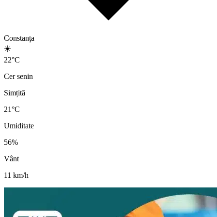
Constanța
☀️
22
°
C
Cer senin
Simțită
21
°C
Umiditate
56
%
Vânt
11
km/h