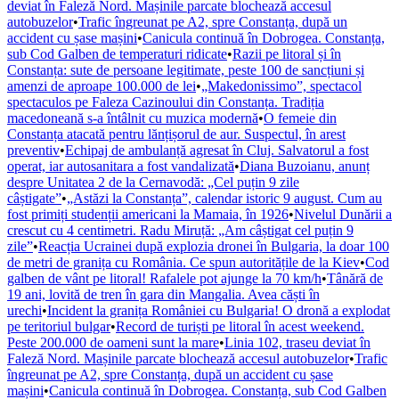
deviat în Faleză Nord. Mașinile parcate blochează accesul
autobuzelor
•
Trafic îngreunat pe A2, spre Constanța, după un
accident cu șase mașini
•
Canicula continuă în Dobrogea. Constanța,
sub Cod Galben de temperaturi ridicate
•
Razii pe litoral și în
Constanța: sute de persoane legitimate, peste 100 de sancțiuni și
amenzi de aproape 100.000 de lei
•
„Makedonissimo”, spectacol
spectaculos pe Faleza Cazinoului din Constanța. Tradiția
macedoneană s-a întâlnit cu muzica modernă
•
O femeie din
Constanța atacată pentru lănțișorul de aur. Suspectul, în arest
preventiv
•
Echipaj de ambulanță agresat în Cluj. Salvatorul a fost
operat, iar autosanitara a fost vandalizată
•
Diana Buzoianu, anunț
despre Unitatea 2 de la Cernavodă: „Cel puțin 9 zile
câștigate”
•
„Astăzi la Constanța”, calendar istoric 9 august. Cum au
fost primiți studenții americani la Mamaia, în 1926
•
Nivelul Dunării a
crescut cu 4 centimetri. Radu Miruță: „Am câștigat cel puțin 9
zile”
•
Reacția Ucrainei după explozia dronei în Bulgaria, la doar 100
de metri de granița cu România. Ce spun autoritățile de la Kiev
•
Cod
galben de vânt pe litoral! Rafalele pot ajunge la 70 km/h
•
Tânără de
19 ani, lovită de tren în gara din Mangalia. Avea căști în
urechi
•
Incident la granița României cu Bulgaria! O dronă a explodat
pe teritoriul bulgar
•
Record de turiști pe litoral în acest weekend.
Peste 200.000 de oameni sunt la mare
•
Linia 102, traseu deviat în
Faleză Nord. Mașinile parcate blochează accesul autobuzelor
•
Trafic
îngreunat pe A2, spre Constanța, după un accident cu șase
mașini
•
Canicula continuă în Dobrogea. Constanța, sub Cod Galben