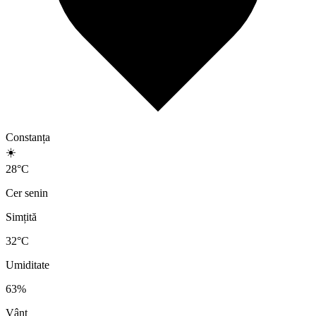
Constanța
☀️
28
°
C
Cer senin
Simțită
32
°C
Umiditate
63
%
Vânt