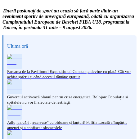
Tinerii pasionați de sport au ocazia să facă parte dintr-un
eveniment sportiv de anvergură europeană, odată cu organizarea
Campionatului European de Baschet FIBA U18, programat la
Tulcea, în perioada 31 iulie – 9 august 2026.
Ultima oră
Parcarea de la Pavilionul Expozițional Constanța devine cu plată. Cât vor
achita șoferii și când accesul rămâne gratuit
Guvernul activează planul pentru criza energetică. Bolojan: Populația și
spitalele nu vor fi afectate de restricții
Adio, parcări „rezervate” cu bidoane și lanțuri! Poliția Locală a împărțit
amenzi și a confiscat obstacolele