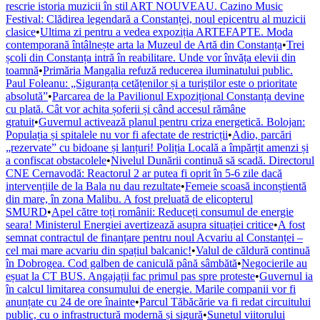
rescrie istoria muzicii în stil ART NOUVEAU. Cazino Music
Festival: Clădirea legendară a Constanței, noul epicentru al muzicii
clasice
•
Ultima zi pentru a vedea expoziția ARTEFAPTE. Moda
contemporană întâlnește arta la Muzeul de Artă din Constanța
•
Trei
școli din Constanța intră în reabilitare. Unde vor învăța elevii din
toamnă
•
Primăria Mangalia refuză reducerea iluminatului public.
Paul Foleanu: „Siguranța cetățenilor și a turiștilor este o prioritate
absolută”
•
Parcarea de la Pavilionul Expozițional Constanța devine
cu plată. Cât vor achita șoferii și când accesul rămâne
gratuit
•
Guvernul activează planul pentru criza energetică. Bolojan:
Populația și spitalele nu vor fi afectate de restricții
•
Adio, parcări
„rezervate” cu bidoane și lanțuri! Poliția Locală a împărțit amenzi și
a confiscat obstacolele
•
Nivelul Dunării continuă să scadă. Directorul
CNE Cernavodă: Reactorul 2 ar putea fi oprit în 5-6 zile dacă
intervențiile de la Bala nu dau rezultate
•
Femeie scoasă inconștientă
din mare, în zona Malibu. A fost preluată de elicopterul
SMURD
•
Apel către toți românii: Reduceți consumul de energie
seara! Ministerul Energiei avertizează asupra situației critice
•
A fost
semnat contractul de finanțare pentru noul Acvariu al Constanței –
cel mai mare acvariu din spațiul balcanic!
•
Valul de căldură continuă
în Dobrogea. Cod galben de caniculă până sâmbătă
•
Negocierile au
eșuat la CT BUS. Angajații fac primul pas spre proteste
•
Guvernul ia
în calcul limitarea consumului de energie. Marile companii vor fi
anunțate cu 24 de ore înainte
•
Parcul Tăbăcărie va fi redat circuitului
public, cu o infrastructură modernă și sigură
•
Sunetul viitorului