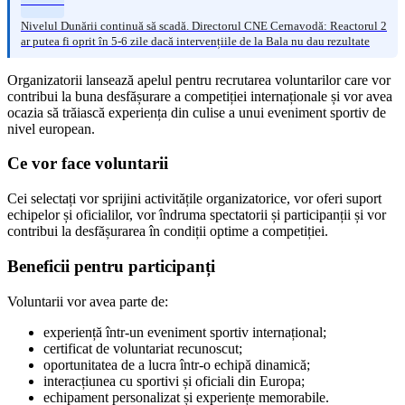
Nivelul Dunării continuă să scadă. Directorul CNE Cernavodă: Reactorul 2
ar putea fi oprit în 5-6 zile dacă intervențiile de la Bala nu dau rezultate
Organizatorii lansează apelul pentru recrutarea voluntarilor care vor
contribui la buna desfășurare a competiției internaționale și vor avea
ocazia să trăiască experiența din culise a unui eveniment sportiv de
nivel european.
Ce vor face voluntarii
Cei selectați vor sprijini activitățile organizatorice, vor oferi suport
echipelor și oficialilor, vor îndruma spectatorii și participanții și vor
contribui la desfășurarea în condiții optime a competiției.
Beneficii pentru participanți
Voluntarii vor avea parte de:
experiență într-un eveniment sportiv internațional;
certificat de voluntariat recunoscut;
oportunitatea de a lucra într-o echipă dinamică;
interacțiunea cu sportivi și oficiali din Europa;
echipament personalizat și experiențe memorabile.