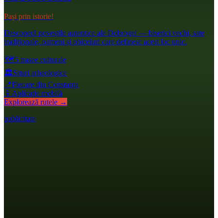
Pași prin istorie!
Descoperă poveștile autentice ale Dobrogei — biserici vechi, sate
tradiționale, oameni și obiceiuri care definesc acest loc unic.
🗺️
5 trasee culturale
🏛️
Situri arheologice
📍
Plecare din Constanța
📱
Aplicație mobilă
Explorează rutele →
publicitate