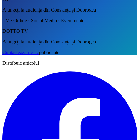
Ajungeți la audiența din Constanța și Dobrogea
TV · Online · Social Media · Evenimente
DOTTO TV
Ajungeți la audiența din Constanța și Dobrogea
Contactează-ne
→
publicitate
Distribuie articolul