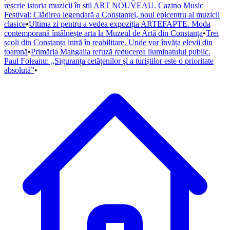
rescrie istoria muzicii în stil ART NOUVEAU. Cazino Music
Festival: Clădirea legendară a Constanței, noul epicentru al muzicii
clasice
•
Ultima zi pentru a vedea expoziția ARTEFAPTE. Moda
contemporană întâlnește arta la Muzeul de Artă din Constanța
•
Trei
școli din Constanța intră în reabilitare. Unde vor învăța elevii din
toamnă
•
Primăria Mangalia refuză reducerea iluminatului public.
Paul Foleanu: „Siguranța cetățenilor și a turiștilor este o prioritate
absolută”
•