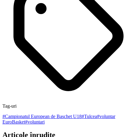
Tag-uri
#
Campionatul European de Baschet U18
#
Tulcea
#
voluntar
EuroBasket
#
voluntari
Articole înrudite