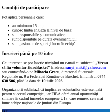
Condiții de participare
Pot aplica persoanele care:
au minimum 15 ani;
cunosc limba engleză la nivel de bază;
sunt responsabile și comunicative;
sunt disponibile pe durata evenimentului;
sunt pasionate de sport și lucru în echipă.
Înscrieri până pe 10 iulie
Cei interesați se pot înscrie trimițând un e-mail cu subiectul
„Vreau
să fiu voluntar EuroBasket”
la adresa
sanyi_miki@yahoo.com
sau contactând-o pe
Mihaela Grecu
, director al Sucursalei
Regionale nr. 9 a Federației Române de Baschet, la numărul
0744
638 506
, până la data de
10 iulie 2026
.
Organizatorii subliniază că implicarea voluntarilor este esențială
pentru succesul competiției, iar FIBA oferă anual oportunități
similare în cadrul turneelor europene U18, care reunesc cele mai
bune echipe naționale de juniori din Europa.
DT