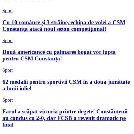
Sport
Cu 10 românce și 3 străine, echipa de volei a CSM
Constanța atacă noul sezon competițional!
Sport
Două americance cu palmares bogat vor lupta
pentru CSM Constanța!
Sport
62 medalii pentru sportivii CSM în a doua jumătate
a lunii iulie!
Sport
Farul a scăpat victoria printre degete! Constănțenii
au condus cu 2-0, dar FCSB a revenit dramatic pe
final