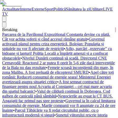
Actualitate
Interne
Externe
Sport
Politică
Sănătatea la zi
Utilitare
LIVE
TV
Breaking
Parcarea de la Pavilionul Expozițional Constanța devine cu plată.
Cât vor achita șoferii și când accesul rămâne gratuit
•
Guvernul
activează planul pentru criza energetică. Bolojan: Populația și
spitalele nu vor fi afectate de restricții
•
Adio, parcări „rezervate” cu
bidoane și lanțuri! Poliția Locală a împărțit amenzi și a confiscat
obstacolele
•
Nivelul Dunării continuă să scadă. Directorul CNE
Cernavodă: Reactorul 2 ar putea fi oprit în 5-6 zile dacă intervențiile
de la Bala nu dau rezultate
•
Femeie scoasă inconștientă din mare, în
zona Malibu. A fost preluată de elicopterul SMURD
•
Apel către toți
românii: Reduceți consumul de energie seara! Ministerul Energiei
avertizează asupra situației critice
•
A fost semnat contractul de
finanțare pentru noul Acvariu al Constanței – cel mai mare acvariu
din spațiul balcanic!
•
Valul de căldură continuă în Dobrogea. Cod
galben de caniculă până sâmbătă
•
Negocierile au eșuat la CT BUS.
Angajații fac primul pas spre proteste
•
Guvernul ia în calcul limitarea
consumului de energie. Marile companii vor fi anunțate cu 24 de ore
înainte
•
Parcul Tăbăcărie va fi redat circuitului public, cu o
infrastructură modernă și sigură
•
Sunetul viitorului rescrie istoria