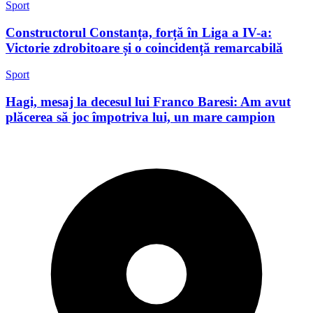
Sport
Constructorul Constanța, forță în Liga a IV-a:
Victorie zdrobitoare și o coincidență remarcabilă
Sport
Hagi, mesaj la decesul lui Franco Baresi: Am avut
plăcerea să joc împotriva lui, un mare campion