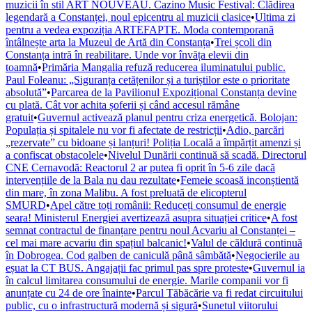
muzicii în stil ART NOUVEAU. Cazino Music Festival: Clădirea
legendară a Constanței, noul epicentru al muzicii clasice
•
Ultima zi
pentru a vedea expoziția ARTEFAPTE. Moda contemporană
întâlnește arta la Muzeul de Artă din Constanța
•
Trei școli din
Constanța intră în reabilitare. Unde vor învăța elevii din
toamnă
•
Primăria Mangalia refuză reducerea iluminatului public.
Paul Foleanu: „Siguranța cetățenilor și a turiștilor este o prioritate
absolută”
•
Parcarea de la Pavilionul Expozițional Constanța devine
cu plată. Cât vor achita șoferii și când accesul rămâne
gratuit
•
Guvernul activează planul pentru criza energetică. Bolojan:
Populația și spitalele nu vor fi afectate de restricții
•
Adio, parcări
„rezervate” cu bidoane și lanțuri! Poliția Locală a împărțit amenzi și
a confiscat obstacolele
•
Nivelul Dunării continuă să scadă. Directorul
CNE Cernavodă: Reactorul 2 ar putea fi oprit în 5-6 zile dacă
intervențiile de la Bala nu dau rezultate
•
Femeie scoasă inconștientă
din mare, în zona Malibu. A fost preluată de elicopterul
SMURD
•
Apel către toți românii: Reduceți consumul de energie
seara! Ministerul Energiei avertizează asupra situației critice
•
A fost
semnat contractul de finanțare pentru noul Acvariu al Constanței –
cel mai mare acvariu din spațiul balcanic!
•
Valul de căldură continuă
în Dobrogea. Cod galben de caniculă până sâmbătă
•
Negocierile au
eșuat la CT BUS. Angajații fac primul pas spre proteste
•
Guvernul ia
în calcul limitarea consumului de energie. Marile companii vor fi
anunțate cu 24 de ore înainte
•
Parcul Tăbăcărie va fi redat circuitului
public, cu o infrastructură modernă și sigură
•
Sunetul viitorului