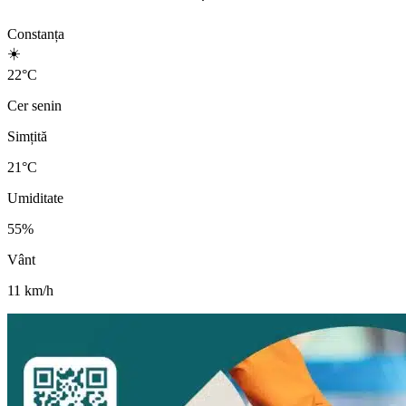
Constanța
☀️
22
°
C
Cer senin
Simțită
21
°C
Umiditate
55
%
Vânt
11
km/h