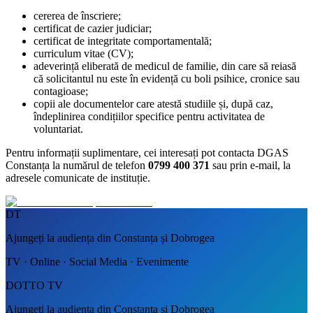
cererea de înscriere;
certificat de cazier judiciar;
certificat de integritate comportamentală;
curriculum vitae (CV);
adeverință eliberată de medicul de familie, din care să reiasă
că solicitantul nu este în evidență cu boli psihice, cronice sau
contagioase;
copii ale documentelor care atestă studiile și, după caz,
îndeplinirea condițiilor specifice pentru activitatea de
voluntariat.
Pentru informații suplimentare, cei interesați pot contacta DGAS
Constanța la numărul de telefon
0799 400 371
sau prin e-mail, la
adresele comunicate de instituție.
DT
Ajungeți la audiența din Constanța și Dobrogea
TV · Online · Social Media · Evenimente
DOTTO TV
Ajungeți la audiența din Constanța și Dobrogea