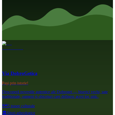
Via DobroGetica
Pași prin istorie!
Descoperă poveștile autentice ale Dobrogei — biserici vechi, sate
tradiționale, oameni și obiceiuri care definesc acest loc unic.
🗺️
5 trasee culturale
🏛️
Situri arheologice