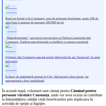
Razii pe litoral și în Constanța: sute de persoane legitimate, peste 100 de
sancțiuni și amenzi de aproape 100.000 de lei
„Makedonissimo”, spectacol spectaculos pe Faleza Cazinoului din
Constanța. Tradiția macedoneană s-a întâlnit cu muzica modernă
O femeie din Constanța atacată pentru lănțișorul de aur. Suspectul, în arest
preventiv
Echipaj de ambulanță agresat în Cluj. Salvatorul a fost operat, iar
autosanitara a fost vandalizată
În această etapă, voluntarii sunt căutați pentru
Căminul pentru
persoane vârstnice Constanța
, unde vor avea ocazia să contribuie
la îmbunătățirea calității vieții beneficiarilor prin implicarea în
activități de sprijin și îngrijire.