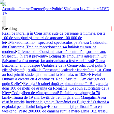
Actualitate
Interne
Externe
Sport
Politică
Sănătatea la zi
Utilitare
LIVE
TV
Breaking
Razii pe litoral și în Constanța: sute de persoane legitimate, peste
100 de sancțiuni și amenzi de aproape 100.000 de
lei
•
„Makedonissimo”, spectacol spectaculos pe Faleza Cazinoului
din Constanța. Tradiția macedoneană s-a întâlnit cu muzica
modernă
•
O femeie din Constanța atacată pentru lănțișorul de aur.
Suspectul, în arest preventiv
•
Echipaj de ambulanță agresat în Cluj.
Salvatorul a fost operat, iar autosanitara a fost vandalizată
•
Diana
Buzoianu, anunț despre Unitatea 2 de la Cernavodă: „Cel puțin 9
zile câștigate”
•
„Astăzi la Constanța”, calendar istoric 9 august. Cum
au fost primiți studenții americani la Mamaia, în 1926
•
Nivelul
Dunării a crescut cu 4 centimetri. Radu Miruță: „Am câștigat cel
puțin 9 zile”
•
Reacția Ucrainei după explozia dronei în Bulgaria, la
doar 100 de metri de granița cu România. Ce spun autoritățile de la
Kiev
•
Cod galben de vânt pe litoral! Rafalele pot ajunge la 70
km/h
•
Tânără de 19 ani, lovită de tren în gara din Mangalia. Avea
căști în urechi
•
Incident la granița României cu Bulgaria! O dronă a
explodat pe teritoriul bulgar
•
Record de turiști pe litoral în acest
weekend. Peste 200.000 de oameni sunt la mare
•
Linia 102, traseu