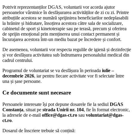
Potrivit reprezentanților DGAS, voluntarii vor acorda ajutor
persoanelor vârstnice în desfășurarea activităților de zi cu zi. Printre
atribuțiile acestora se numără sprijinirea beneficiarilor nedeplasabili
la hrănire și hidratare, însoțirea acestora către sala de socializare,
cabinetul de sport și kinetoterapie sau pe terasă, precum și oferirea
de sprijin emoțional prin menținerea unui contact permanent și
încurajarea acestora într-un mediu bazat pe încredere și confort.
De asemenea, voluntarii vor respecta regulile de igienă și dezinfecție
și vor desfășura activitatea sub îndrumarea personalului medical din
cadrul centrului.
Programul de voluntariat se va desfășura în perioada
iulie –
decembrie 2026
, iar pentru fiecare activitate vor fi selectate între
una și șase persoane.
Ce documente sunt necesare
Persoanele interesate își pot depune dosarele fie la sediul
DGAS
Constanța
, situat pe
strada Unirii nr. 104
, fie în format electronic,
la adresele de e-mail
office@dgas-ct.ro
sau
voluntariat@dgas-
ct.ro
.
Dosarul de înscriere trebuie să conțină: