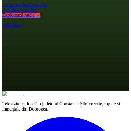
📍
Plecare din Constanța
📱
Aplicație mobilă
Explorează rutele →
publicitate
Televiziunea locală a județului Constanța. Știri corecte, rapide și
imparțiale din Dobrogea.