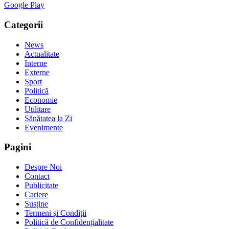
Google Play
Categorii
News
Actualitate
Interne
Externe
Sport
Politică
Economie
Utilitare
Sănătatea la Zi
Evenimente
Pagini
Despre Noi
Contact
Publicitate
Cariere
Susține
Termeni și Condiții
Politică de Confidențialitate