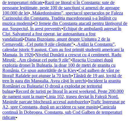
de temperaturi ridicate
•
Razii pe litoral și în Constanța: sute de
persoane legitimate, peste 100 de sancțiuni și amenzi de aproape
100.000 de lei
•
„Makedonissimo”, spectacol spectaculos pe Faleza
Cazinoului din Constanța. Tradiția macedoneană s-a întâlnit cu
muzica modernă
•
O femeie din Constanța atacată pentru lănțișorul de
aur. Suspectul, în arest preventiv
•
Echipaj de ambulanță agresat în
Cluj. Salvatorul a fost operat, iar autosanitara a fost
vandalizată
•
Diana Buzoianu, anunț despre Unitatea 2 de la
Cernavodă: „Cel puțin 9 zile câștigate”
•
„Astăzi la Constanța”,
calendar istoric 9 august. Cum au fost primiți studenții americani la
Mamaia, în 1926
•
Nivelul Dunării a crescut cu 4 centimetri. Radu
Miruță: „Am câștigat cel puțin 9 zile”
•
Reacția Ucrainei după
explozia dronei în Bulgaria, la doar 100 de metri de granița cu
România. Ce spun autoritățile de la Kiev
•
Cod galben de vânt pe
litoral! Rafalele pot ajunge la 70 km/h
•
Tânără de 19 ani, lovită de
tren în gara din Mangalia. Avea căști în urechi
•
Incident la granița
României cu Bulgaria! O dronă a explodat pe teritoriul
bulgar
•
Record de turiști pe litoral în acest weekend. Peste 200.000
de oameni sunt la mare
•
Linia 102, traseu deviat în Faleză Nord.
Mașinile parcate blochează accesul autobuzelor
•
Trafic îngreunat pe
A2, spre Constanța, după un accident cu șase mașini
•
Canicula
continuă în Dobrogea. Constanța, sub Cod Galben de temperaturi
ridicate
•