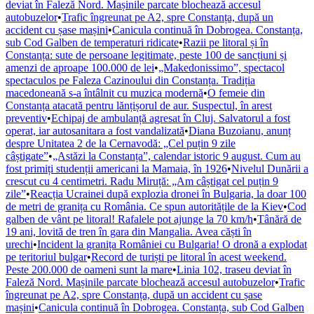
deviat în Faleză Nord. Mașinile parcate blochează accesul
autobuzelor
•
Trafic îngreunat pe A2, spre Constanța, după un
accident cu șase mașini
•
Canicula continuă în Dobrogea. Constanța,
sub Cod Galben de temperaturi ridicate
•
Razii pe litoral și în
Constanța: sute de persoane legitimate, peste 100 de sancțiuni și
amenzi de aproape 100.000 de lei
•
„Makedonissimo”, spectacol
spectaculos pe Faleza Cazinoului din Constanța. Tradiția
macedoneană s-a întâlnit cu muzica modernă
•
O femeie din
Constanța atacată pentru lănțișorul de aur. Suspectul, în arest
preventiv
•
Echipaj de ambulanță agresat în Cluj. Salvatorul a fost
operat, iar autosanitara a fost vandalizată
•
Diana Buzoianu, anunț
despre Unitatea 2 de la Cernavodă: „Cel puțin 9 zile
câștigate”
•
„Astăzi la Constanța”, calendar istoric 9 august. Cum au
fost primiți studenții americani la Mamaia, în 1926
•
Nivelul Dunării a
crescut cu 4 centimetri. Radu Miruță: „Am câștigat cel puțin 9
zile”
•
Reacția Ucrainei după explozia dronei în Bulgaria, la doar 100
de metri de granița cu România. Ce spun autoritățile de la Kiev
•
Cod
galben de vânt pe litoral! Rafalele pot ajunge la 70 km/h
•
Tânără de
19 ani, lovită de tren în gara din Mangalia. Avea căști în
urechi
•
Incident la granița României cu Bulgaria! O dronă a explodat
pe teritoriul bulgar
•
Record de turiști pe litoral în acest weekend.
Peste 200.000 de oameni sunt la mare
•
Linia 102, traseu deviat în
Faleză Nord. Mașinile parcate blochează accesul autobuzelor
•
Trafic
îngreunat pe A2, spre Constanța, după un accident cu șase
mașini
•
Canicula continuă în Dobrogea. Constanța, sub Cod Galben