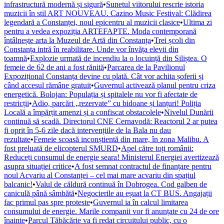
infrastructură modernă și sigură
•
Sunetul viitorului rescrie istoria
muzicii în stil ART NOUVEAU. Cazino Music Festival: Clădirea
legendară a Constanței, noul epicentru al muzicii clasice
•
Ultima zi
pentru a vedea expoziția ARTEFAPTE. Moda contemporană
întâlnește arta la Muzeul de Artă din Constanța
•
Trei școli din
Constanța intră în reabilitare. Unde vor învăța elevii din
toamnă
•
Explozie urmată de incendiu la o locuință din Siliștea. O
femeie de 62 de ani a fost rănită
•
Parcarea de la Pavilionul
Expozițional Constanța devine cu plată. Cât vor achita șoferii și
când accesul rămâne gratuit
•
Guvernul activează planul pentru criza
energetică. Bolojan: Populația și spitalele nu vor fi afectate de
restricții
•
Adio, parcări „rezervate” cu bidoane și lanțuri! Poliția
Locală a împărțit amenzi și a confiscat obstacolele
•
Nivelul Dunării
continuă să scadă. Directorul CNE Cernavodă: Reactorul 2 ar putea
fi oprit în 5-6 zile dacă intervențiile de la Bala nu dau
rezultate
•
Femeie scoasă inconștientă din mare, în zona Malibu. A
fost preluată de elicopterul SMURD
•
Apel către toți românii:
Reduceți consumul de energie seara! Ministerul Energiei avertizează
asupra situației critice
•
A fost semnat contractul de finanțare pentru
noul Acvariu al Constanței – cel mai mare acvariu din spațiul
balcanic!
•
Valul de căldură continuă în Dobrogea. Cod galben de
caniculă până sâmbătă
•
Negocierile au eșuat la CT BUS. Angajații
fac primul pas spre proteste
•
Guvernul ia în calcul limitarea
consumului de energie. Marile companii vor fi anunțate cu 24 de ore
înainte
•
Parcul Tăbăcărie va fi redat circuitului public, cu o