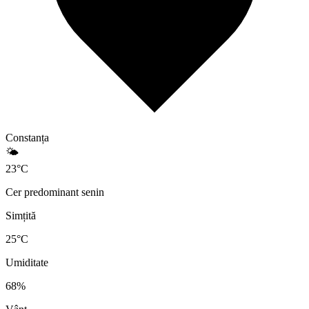
Constanța
🌤️
23
°
C
Cer predominant senin
Simțită
25
°C
Umiditate
68
%