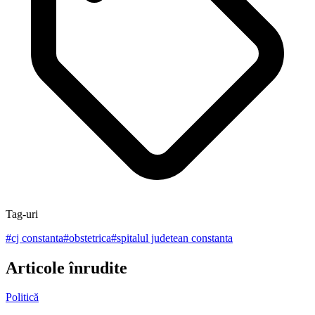
Tag-uri
#
cj constanta
#
obstetrica
#
spitalul judetean constanta
Articole înrudite
Politică