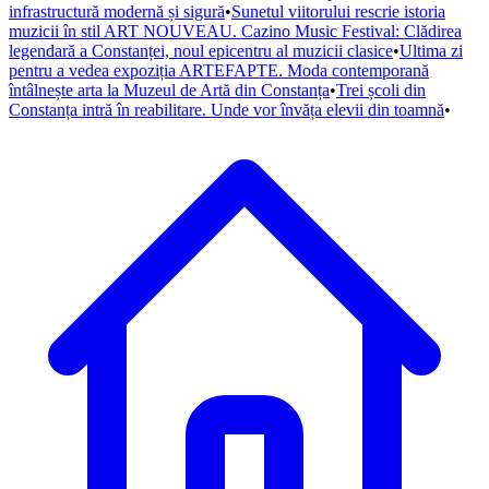
infrastructură modernă și sigură
•
Sunetul viitorului rescrie istoria
muzicii în stil ART NOUVEAU. Cazino Music Festival: Clădirea
legendară a Constanței, noul epicentru al muzicii clasice
•
Ultima zi
pentru a vedea expoziția ARTEFAPTE. Moda contemporană
întâlnește arta la Muzeul de Artă din Constanța
•
Trei școli din
Constanța intră în reabilitare. Unde vor învăța elevii din toamnă
•