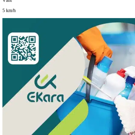
Vânt
5
km/h