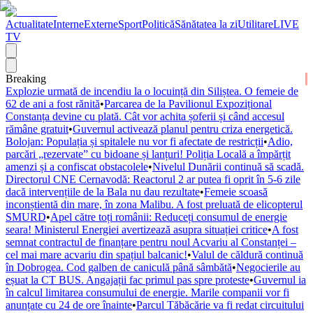
Actualitate
Interne
Externe
Sport
Politică
Sănătatea la zi
Utilitare
LIVE
TV
Breaking
Explozie urmată de incendiu la o locuință din Siliștea. O femeie de
62 de ani a fost rănită
•
Parcarea de la Pavilionul Expozițional
Constanța devine cu plată. Cât vor achita șoferii și când accesul
rămâne gratuit
•
Guvernul activează planul pentru criza energetică.
Bolojan: Populația și spitalele nu vor fi afectate de restricții
•
Adio,
parcări „rezervate” cu bidoane și lanțuri! Poliția Locală a împărțit
amenzi și a confiscat obstacolele
•
Nivelul Dunării continuă să scadă.
Directorul CNE Cernavodă: Reactorul 2 ar putea fi oprit în 5-6 zile
dacă intervențiile de la Bala nu dau rezultate
•
Femeie scoasă
inconștientă din mare, în zona Malibu. A fost preluată de elicopterul
SMURD
•
Apel către toți românii: Reduceți consumul de energie
seara! Ministerul Energiei avertizează asupra situației critice
•
A fost
semnat contractul de finanțare pentru noul Acvariu al Constanței –
cel mai mare acvariu din spațiul balcanic!
•
Valul de căldură continuă
în Dobrogea. Cod galben de caniculă până sâmbătă
•
Negocierile au
eșuat la CT BUS. Angajații fac primul pas spre proteste
•
Guvernul ia
în calcul limitarea consumului de energie. Marile companii vor fi
anunțate cu 24 de ore înainte
•
Parcul Tăbăcărie va fi redat circuitului