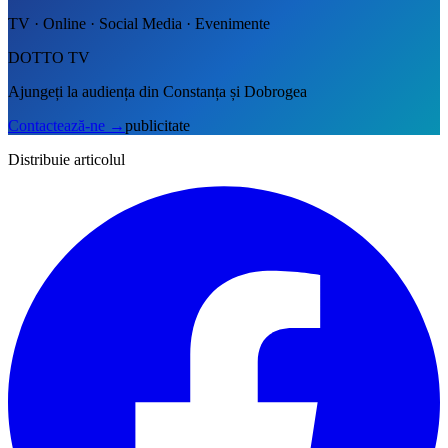
TV · Online · Social Media · Evenimente
DOTTO TV
Ajungeți la audiența din Constanța și Dobrogea
Contactează-ne
→
publicitate
Distribuie articolul