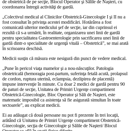
de obstetrică de pe secţie, Blocul Operator şi Sălile de Naşteri, cu
coordonarea întregii activităţi de gardă.
„Colectivul medical al Clinicilor Obstetrică-Ginecologie I şi II nu a
fost consultat în privinţa acestei modificări. Hotărârea a fost
comunicată ulterior medicului şef de secţie, iar din cuprinsul ei
rezultă că s-a urmărit, în realitate, organizarea unei linii de gardă
pentru specialitatea Gastroenterologie prin sacrificarea unei linii de
gardă dintr-o specialitate de urgenţă vitală – Obstetrică”, se mai arată
în scrisoarea deschisă.
Medicii susţin că măsura este nesigură din punct de vedere medical.
„Pune în pericol viaţa mamelor şi a nou-născuţilor. Patologia
obstetricală (hemoragia post-partum, suferinţa fetală acută, prolapsul
de cordon, ruptura uterină, eclampsia, dezlipirea de placentă)
impune intervenţie în minute. Cu doar 2 medici de gardă pentru 90
de paturi de secţie, Unitatea de Primiri Urgenţe compartiment
Obstetrică-Ginecologie, Bloc Operator şi Săli de Naşteri, este
matematic imposibil ca asistenţa să fie asigurată simultan în toate
sectoarele”, au explicat medicii.
Ei au adăugat că două persoane nu pot fi prezente în trei locaţii,
arătând că Unitatea de Primiri Urgenţe compartiment Obstetrică-
Ginecologie, secţia de Ginecologie şi Sălile de Naşteri/ Blocul
Operator se află în spaţii fizice diferite.