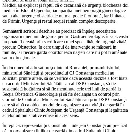
Medicii au explicat şi faptul că o cezariană de urgenţă blochează doi
medici în Blocul Operator, iar apariţia unei hemoragii ginecologice
sau a altei urgenţe obstetricale nu mai poate fi onorată, iar Unitatea
de Primiri Urgenţe şi restul secţiei rămân complet descoperite.
Semnatarii scrisorii deschise au precizat că înţeleg necesitatea
organizării unei linii de gardă pentru Gastroenterologie, însă aceasta
nu poate fi creată prin sacrificarea unei specialităţi de urgenţă vitală
precum Obstetrica, în care timpul de intervenţie se măsoară în
minute, iar fiecare gardă coordonează naşteri care nu pot fi amânate
sau redirecţionate.
În documentul adresat preşedintelui României, prim-ministrului,
ministrului Sănătăţii şi preşedintelui CJ Constanţa medicii au
solicitat, printre altele, să se verifice dacă această decizie a fost luată
cu acordul Ministerului Sănătăţii sau al DSP Constanţa, să fie
suspendată hotărârea şi să fie menţinute cele trei linii de gardă la
Secţia Obstetrică-Ginecologie şi să fie declanşat un control prin
Corpul de Control al Ministerului Sănătăţii sau prin DSP Constanţa
care să aibă ca obiect modul de organizare a activităţii de gardă în
cadrul Spitalului Clinic Judeţean de Urgenţă Constanţa şi legalitatea
actelor administrative emise în acest sens.
În replică, reprezentanţii Consiliului Judeţean Constanţa au precizat
că „reorganizarea liniilor de gardă din cadrul Spitalului Clinic