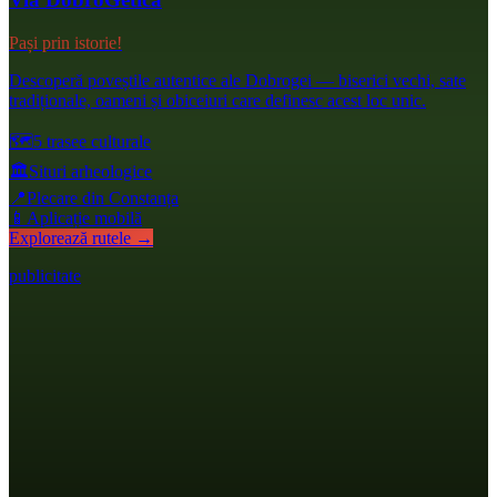
Pași prin istorie!
Descoperă poveștile autentice ale Dobrogei — biserici vechi, sate
tradiționale, oameni și obiceiuri care definesc acest loc unic.
🗺️
5 trasee culturale
🏛️
Situri arheologice
📍
Plecare din Constanța
📱
Aplicație mobilă
Explorează rutele →
publicitate