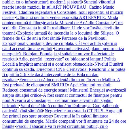
public, cu o infrastructură modernă și sigură
•
Sunetul viitorului
rescrie istoria muzicii în stil ART NOUVEAU. Cazino Music
Festival: Clădirea legendară a Constanței, noul epicentru al muzicii
clasice
•
Ultima zi pentru a vedea expoziția ARTEFAPTE. Moda
contemporană întâlnește arta la Muzeul de Artă din Constanța
•
Trei
școli din Constanța intră în reabilitare. Unde vor învăța elevii din
toamnă
•
Explozie urmată de incendiu la o locuință din Siliștea. O
femeie de 62 de ani a fost rănită
•
Parcarea de la Pavilionul
Expozițional Constanța devine cu plată. Cât vor achita șoferii și
când accesul rămâne gratuit
•
Guvernul activează planul pentru criza
energetică. Bolojan: Populația și spitalele nu vor fi afectate de
restricții
•
Adio, parcări „rezervate” cu bidoane și lanțuri! Poliția
Locală a împărțit amenzi și a confiscat obstacolele
•
Nivelul Dunării
continuă să scadă. Directorul CNE Cernavodă: Reactorul 2 ar putea
fi oprit în 5-6 zile dacă intervențiile de la Bala nu dau
rezultate
•
Femeie scoasă inconștientă din mare, în zona Malibu. A
fost preluată de elicopterul SMURD
•
Apel către toți românii:
Reduceți consumul de energie seara! Ministerul Energiei avertizează
asupra situației critice
•
A fost semnat contractul de finanțare pentru
noul Acvariu al Constanței – cel mai mare acvariu din spațiul
balcanic!
•
Valul de căldură continuă în Dobrogea. Cod galben de
caniculă până sâmbătă
•
Negocierile au eșuat la CT BUS. Angajații
fac primul pas spre proteste
•
Guvernul ia în calcul limitarea
consumului de energie. Marile companii vor fi anunțate cu 24 de ore
înainte
•
Parcul Tăbăcărie va fi redat circuitului public, cu o