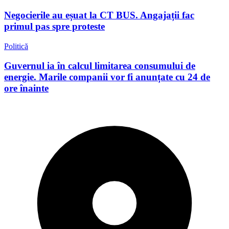
Negocierile au eșuat la CT BUS. Angajații fac
primul pas spre proteste
Politică
Guvernul ia în calcul limitarea consumului de
energie. Marile companii vor fi anunțate cu 24 de
ore înainte