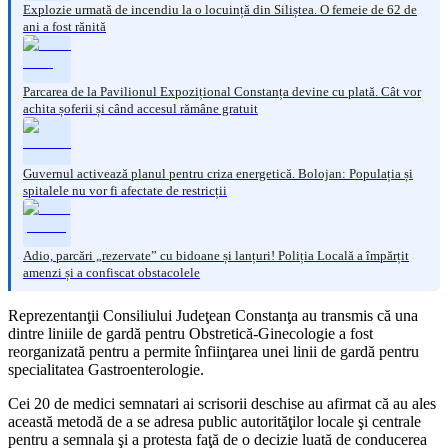
Explozie urmată de incendiu la o locuință din Siliștea. O femeie de 62 de
ani a fost rănită
Parcarea de la Pavilionul Expozițional Constanța devine cu plată. Cât vor
achita șoferii și când accesul rămâne gratuit
Guvernul activează planul pentru criza energetică. Bolojan: Populația și
spitalele nu vor fi afectate de restricții
Adio, parcări „rezervate” cu bidoane și lanțuri! Poliția Locală a împărțit
amenzi și a confiscat obstacolele
Reprezentanţii Consiliului Judeţean Constanţa au transmis că una
dintre liniile de gardă pentru Obstretică-Ginecologie a fost
reorganizată pentru a permite înfiinţarea unei linii de gardă pentru
specialitatea Gastroenterologie.
Cei 20 de medici semnatari ai scrisorii deschise au afirmat că au ales
această metodă de a se adresa public autorităţilor locale şi centrale
pentru a semnala şi a protesta faţă de o decizie luată de conducerea