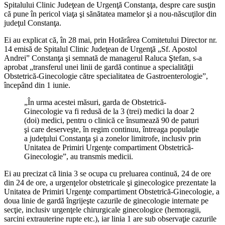
Spitalului Clinic Judeţean de Urgenţă Constanţa, despre care susţin
că pune în pericol viaţa şi sănătatea mamelor şi a nou-născuţilor din
judeţul Constanţa.
Ei au explicat că, în 28 mai, prin Hotărârea Comitetului Director nr.
14 emisă de Spitalul Clinic Judeţean de Urgenţă „Sf. Apostol
Andrei” Constanţa şi semnată de managerul Raluca Ştefan, s-a
aprobat „transferul unei linii de gardă continue a specialităţii
Obstetrică-Ginecologie către specialitatea de Gastroenterologie”,
începând din 1 iunie.
„În urma acestei măsuri, garda de Obstetrică-
Ginecologie va fi redusă de la 3 (trei) medici la doar 2
(doi) medici, pentru o clinică ce însumează 90 de paturi
şi care deserveşte, în regim continuu, întreaga populaţie
a judeţului Constanţa şi a zonelor limitrofe, inclusiv prin
Unitatea de Primiri Urgenţe compartiment Obstetrică-
Ginecologie”, au transmis medicii.
Ei au precizat că linia 3 se ocupa cu preluarea continuă, 24 de ore
din 24 de ore, a urgenţelor obstetricale şi ginecologice prezentate la
Unitatea de Primiri Urgenţe compartiment Obstetrică-Ginecologie, a
doua linie de gardă îngrijeşte cazurile de ginecologie internate pe
secţie, inclusiv urgenţele chirurgicale ginecologice (hemoragii,
sarcini extrauterine rupte etc.), iar linia 1 are sub observaţie cazurile