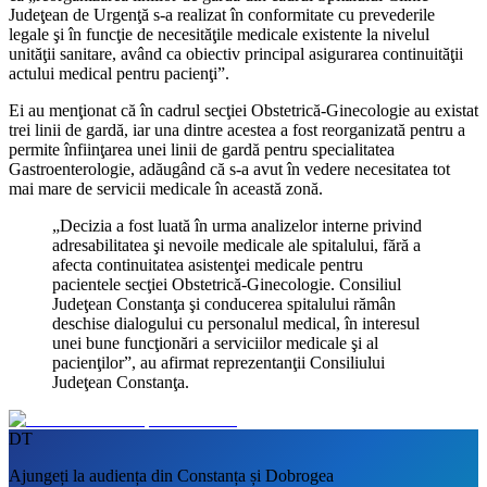
Judeţean de Urgenţă s-a realizat în conformitate cu prevederile
legale şi în funcţie de necesităţile medicale existente la nivelul
unităţii sanitare, având ca obiectiv principal asigurarea continuităţii
actului medical pentru pacienţi”.
Ei au menţionat că în cadrul secţiei Obstetrică-Ginecologie au existat
trei linii de gardă, iar una dintre acestea a fost reorganizată pentru a
permite înfiinţarea unei linii de gardă pentru specialitatea
Gastroenterologie, adăugând că s-a avut în vedere necesitatea tot
mai mare de servicii medicale în această zonă.
„Decizia a fost luată în urma analizelor interne privind
adresabilitatea şi nevoile medicale ale spitalului, fără a
afecta continuitatea asistenţei medicale pentru
pacientele secţiei Obstetrică-Ginecologie. Consiliul
Judeţean Constanţa şi conducerea spitalului rămân
deschise dialogului cu personalul medical, în interesul
unei bune funcţionări a serviciilor medicale şi al
pacienţilor”, au afirmat reprezentanţii Consiliului
Judeţean Constanţa.
DT
Ajungeți la audiența din Constanța și Dobrogea