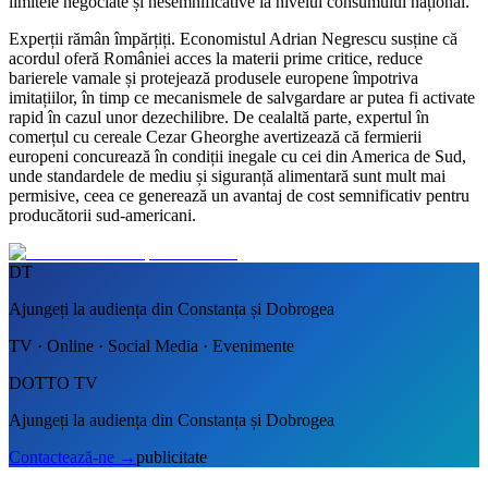
limitele negociate și nesemnificative la nivelul consumului național.
Experții rămân împărțiți. Economistul Adrian Negrescu susține că
acordul oferă României acces la materii prime critice, reduce
barierele vamale și protejează produsele europene împotriva
imitațiilor, în timp ce mecanismele de salvgardare ar putea fi activate
rapid în cazul unor dezechilibre. De cealaltă parte, expertul în
comerțul cu cereale Cezar Gheorghe avertizează că fermierii
europeni concurează în condiții inegale cu cei din America de Sud,
unde standardele de mediu și siguranță alimentară sunt mult mai
permisive, ceea ce generează un avantaj de cost semnificativ pentru
producătorii sud-americani.
DT
Ajungeți la audiența din Constanța și Dobrogea
TV · Online · Social Media · Evenimente
DOTTO TV
Ajungeți la audiența din Constanța și Dobrogea
Contactează-ne
→
publicitate