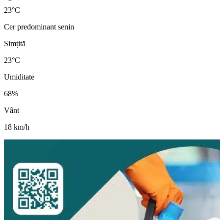
23
°
C
Cer predominant senin
Simțită
23
°C
Umiditate
68
%
Vânt
18
km/h