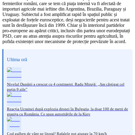
fermierilor români, care se tem că piața internă va fi afectată de
importuri agricole mai ieftine din Argentina, Brazilia, Paraguay și
Uruguay. Subiectul a fost amplificat rapid în spațiul public și
exploatat de forțele eurosceptice, deși negocierile pentru acest tratat
sunt în desfășurare încă din 1999. Chiar și în interiorul partidelor
pro-europene au apărut critici, inclusiv din partea unor eurodeputați
PSD, care au atras atenția asupra riscurilor pentru agricultură, în
pofida existenței unor mecanisme de protecție prevăzute în acord.
Ultima oră
Nivelul Dunării a crescut cu 4 centimetri. Radu Miruță: „Am câștigat cel
puțin 9 zile”
Reacția Ucrainei după explozia dronei în Bulgaria, la doar 100 de metri de
granița cu România. Ce spun autoritățile de la Kiev
Cod galben de vânt pe litoral! Rafalele pot ajunge la 70 km/h