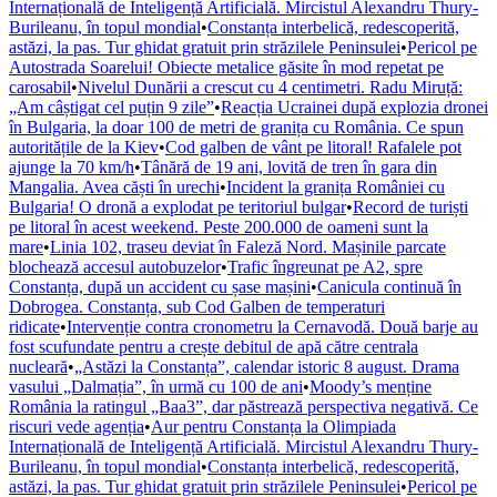
Internațională de Inteligență Artificială. Mircistul Alexandru Thury-
Burileanu, în topul mondial
•
Constanța interbelică, redescoperită,
astăzi, la pas. Tur ghidat gratuit prin străzilele Peninsulei
•
Pericol pe
Autostrada Soarelui! Obiecte metalice găsite în mod repetat pe
carosabil
•
Nivelul Dunării a crescut cu 4 centimetri. Radu Miruță:
„Am câștigat cel puțin 9 zile”
•
Reacția Ucrainei după explozia dronei
în Bulgaria, la doar 100 de metri de granița cu România. Ce spun
autoritățile de la Kiev
•
Cod galben de vânt pe litoral! Rafalele pot
ajunge la 70 km/h
•
Tânără de 19 ani, lovită de tren în gara din
Mangalia. Avea căști în urechi
•
Incident la granița României cu
Bulgaria! O dronă a explodat pe teritoriul bulgar
•
Record de turiști
pe litoral în acest weekend. Peste 200.000 de oameni sunt la
mare
•
Linia 102, traseu deviat în Faleză Nord. Mașinile parcate
blochează accesul autobuzelor
•
Trafic îngreunat pe A2, spre
Constanța, după un accident cu șase mașini
•
Canicula continuă în
Dobrogea. Constanța, sub Cod Galben de temperaturi
ridicate
•
Intervenție contra cronometru la Cernavodă. Două barje au
fost scufundate pentru a crește debitul de apă către centrala
nucleară
•
„Astăzi la Constanța”, calendar istoric 8 august. Drama
vasului „Dalmația”, în urmă cu 100 de ani
•
Moody’s menține
România la ratingul „Baa3”, dar păstrează perspectiva negativă. Ce
riscuri vede agenția
•
Aur pentru Constanța la Olimpiada
Internațională de Inteligență Artificială. Mircistul Alexandru Thury-
Burileanu, în topul mondial
•
Constanța interbelică, redescoperită,
astăzi, la pas. Tur ghidat gratuit prin străzilele Peninsulei
•
Pericol pe