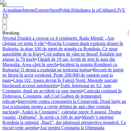
Actualitate
Interne
Externe
Sport
Politică
Sănătatea la zi
Utilitare
LIVE
TV
Breaking
Nivelul Dunării a crescut cu 4 centimetri. Radu Miruță: „Am
câștigat cel puțin 9 zile”
•
Reacția Ucrainei după explozia dronei în
Bulgaria, la doar 100 de metri de granița cu România. Ce spun
autoritățile de la Kiev
•
Cod galben de vânt pe litoral! Rafalele pot
ajunge la 70 km/h
•
Tânără de 19 ani, lovită de tren în gara din
Mangalia. Avea căști în urechi
•
Incident la granița României cu
Bulgaria! O dronă a explodat pe teritoriul bulgar
•
Record de turiști
pe litoral în acest weekend. Peste 200.000 de oameni sunt la
mare
•
Linia 102, traseu deviat în Faleză Nord. Mașinile parcate
blochează accesul autobuzelor
•
Trafic îngreunat pe A2, spre
Constanța, după un accident cu șase mașini
•
Canicula continuă în
Dobrogea. Constanța, sub Cod Galben de temperaturi
ridicate
•
Intervenție contra cronometru la Cernavodă. Două barje au
fost scufundate pentru a crește debitul de apă către centrala
nucleară
•
„Astăzi la Constanța”, calendar istoric 8 august. Drama
vasului „Dalmația”, în urmă cu 100 de ani
•
Moody’s menține
România la ratingul „Baa3”, dar păstrează perspectiva negativă. Ce
riscuri vede agenția
•
Aur pentru Constanța la Olimpiada