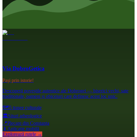
Via DobroGetica
Pași prin istorie!
Descoperă poveștile autentice ale Dobrogei — biserici vechi, sate
tradiționale, oameni și obiceiuri care definesc acest loc unic.
🗺️
5 trasee culturale
🏛️
Situri arheologice
📍
Plecare din Constanța
📱
Aplicație mobilă
Explorează rutele →