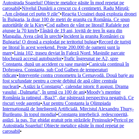
Autostrada Soarelui! Obiecte metalice găsite în mod repetat pe
carosabil
•
Nivelul Dunării a crescut cu 4 centimetri. Radu Miruță:
„Am câștigat cel puțin 9 zile”
•
Reacția Ucrainei după explozia dronei
în Bulgaria, la doar 100 de metri de granița cu România. Ce spun
autoritățile de la Kiev
•
Cod galben de vânt pe litoral! Rafalele pot
ajunge la 70 km/h
•
Tânără de 19 ani, lovită de tren în gara din
Mangalia. Avea căști în urechi
•
Incident la granița României cu
Bulgaria! O dronă a explodat pe teritoriul bulgar
•
Record de turiști
pe litoral în acest weekend. Peste 200.000 de oameni sunt la
mare
•
Linia 102, traseu deviat în Faleză Nord. Mașinile parcate
blochează accesul autobuzelor
•
Trafic îngreunat pe A2, spre
Constanța, după un accident cu șase mașini
•
Canicula continuă în
Dobrogea. Constanța, sub Cod Galben de temperaturi
ridicate
•
Intervenție contra cronometru la Cernavodă. Două barje au
fost scufundate pentru a crește debitul de apă către centrala
nucleară
•
„Astăzi la Constanța”, calendar istoric 8 august. Drama
vasului „Dalmația”, în urmă cu 100 de ani
•
Moody’s menține
România la ratingul „Baa3”, dar păstrează perspectiva negativă. Ce
riscuri vede agenția
•
Aur pentru Constanța la Olimpiada
Internațională de Inteligență Artificială. Mircistul Alexandru Thury-
Burileanu, în topul mondial
•
Constanța interbelică, redescoperită,
astăzi, la pas. Tur ghidat gratuit prin străzilele Peninsulei
•
Pericol pe
Autostrada Soarelui! Obiecte metalice găsite în mod repetat pe
carosabil
•