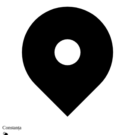
Constanța
🌤️