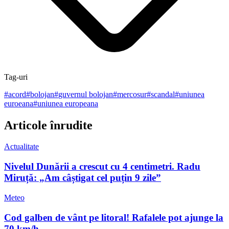
Tag-uri
#
acord
#
bolojan
#
guvernul bolojan
#
mercosur
#
scandal
#
uniunea
euroeana
#
uniunea europeana
Articole înrudite
Actualitate
Nivelul Dunării a crescut cu 4 centimetri. Radu
Miruță: „Am câștigat cel puțin 9 zile”
Meteo
Cod galben de vânt pe litoral! Rafalele pot ajunge la
70 km/h