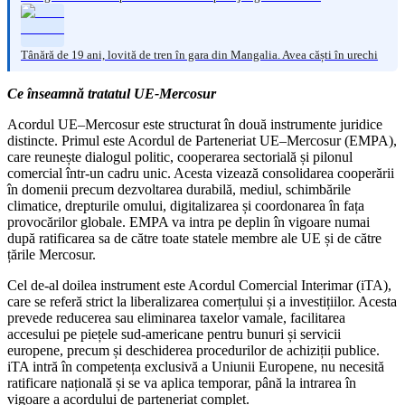
Tânără de 19 ani, lovită de tren în gara din Mangalia. Avea căști în urechi
Ce înseamnă tratatul UE-Mercosur
Acordul UE–Mercosur este structurat în două instrumente juridice
distincte. Primul este Acordul de Parteneriat UE–Mercosur (EMPA),
care reunește dialogul politic, cooperarea sectorială și pilonul
comercial într-un cadru unic. Acesta vizează consolidarea cooperării
în domenii precum dezvoltarea durabilă, mediul, schimbările
climatice, drepturile omului, digitalizarea și coordonarea în fața
provocărilor globale. EMPA va intra pe deplin în vigoare numai
după ratificarea sa de către toate statele membre ale UE și de către
țările Mercosur.
Cel de-al doilea instrument este Acordul Comercial Interimar (iTA),
care se referă strict la liberalizarea comerțului și a investițiilor. Acesta
prevede reducerea sau eliminarea taxelor vamale, facilitarea
accesului pe piețele sud-americane pentru bunuri și servicii
europene, precum și deschiderea procedurilor de achiziții publice.
iTA intră în competența exclusivă a Uniunii Europene, nu necesită
ratificare națională și se va aplica temporar, până la intrarea în
vigoare a acordului de parteneriat complet.