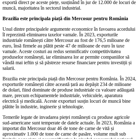
exportă direct pe aceste piețe, susținând în jur de 12.000 de locuri de
muncă, majoritatea în sectorul industrial.
Brazilia este principala piață din Mercosur pentru România
Unul dintre principalele argumente economice în favoarea acordului
îl reprezintă eliminarea taxelor vamale. În 2023, exporturile
industriale românești către Mercosur au fost de 176,5 milioane de
euro, însă firmele au plătit peste 47 de milioane de euro în taxe
vamale. Aceste costuri au redus semnificativ competitivitatea
produselor românești, iar eliminarea lor ar permite companiilor să
vândă mai ieftin și să păstreze resurse financiare pentru investiții și
salarii.
Brazilia este principala piață din Mercosur pentru România. În 2024,
exporturile românești către această țară au depășit 234 de milioane
de dolari, fiind dominate de produse industriale cu valoare adăugată
mare, precum echipamentele industriale, vehiculele, aparatura
electrică și medicală. Aceste exporturi susțin locuri de muncă bine
plătite în industrie, inginerie și tehnologie.
Temerile legate de invadarea pieței românești cu produse agricole
sud-americane sunt temperate de datele actuale. În 2023, România a
importat din Mercosur doar 46 de tone de carne de vită și
aproximativ 1.000 de tone de carne de pasăre, volume mult sub