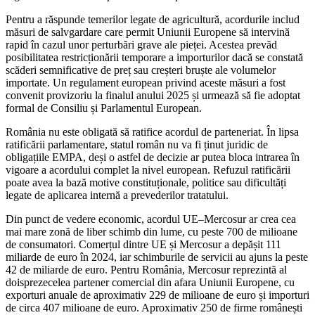
Pentru a răspunde temerilor legate de agricultură, acordurile includ
măsuri de salvgardare care permit Uniunii Europene să intervină
rapid în cazul unor perturbări grave ale pieței. Acestea prevăd
posibilitatea restricționării temporare a importurilor dacă se constată
scăderi semnificative de preț sau creșteri bruște ale volumelor
importate. Un regulament european privind aceste măsuri a fost
convenit provizoriu la finalul anului 2025 și urmează să fie adoptat
formal de Consiliu și Parlamentul European.
România nu este obligată să ratifice acordul de parteneriat. În lipsa
ratificării parlamentare, statul român nu va fi ținut juridic de
obligațiile EMPA, deși o astfel de decizie ar putea bloca intrarea în
vigoare a acordului complet la nivel european. Refuzul ratificării
poate avea la bază motive constituționale, politice sau dificultăți
legate de aplicarea internă a prevederilor tratatului.
Din punct de vedere economic, acordul UE–Mercosur ar crea cea
mai mare zonă de liber schimb din lume, cu peste 700 de milioane
de consumatori. Comerțul dintre UE și Mercosur a depășit 111
miliarde de euro în 2024, iar schimburile de servicii au ajuns la peste
42 de miliarde de euro. Pentru România, Mercosur reprezintă al
doisprezecelea partener comercial din afara Uniunii Europene, cu
exporturi anuale de aproximativ 229 de milioane de euro și importuri
de circa 407 milioane de euro. Aproximativ 250 de firme românești