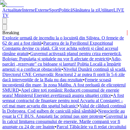
Actualitate
Interne
Externe
Sport
Politică
Sănătatea la zi
Utilitare
LIVE
TV
Breaking
Explozie urmată de incendiu la o locuință din Siliștea. O femeie de
62 de ani a fost rănită
•
Parcarea de la Pavilionul Expozițional
Constanța devine cu plată. Cât vor achita șoferii și când accesul
rămâne gratuit
•
Guvernul activează planul pentru criza energetică.
Bolojan: Populația și spitalele nu vor fi afectate de restricții
•
Adio,
parcări „rezervate” cu bidoane și lanțuri! Poliția Locală a împărțit
amenzi și a confiscat obstacolele
•
Nivelul Dunării continuă să scadă.
Directorul CNE Cernavodă: Reactorul 2 ar putea fi oprit în 5-6 zile
dacă intervențiile de la Bala nu dau rezultate
•
Femeie scoasă
inconștientă din mare, în zona Malibu. A fost preluată de elicopterul
SMURD
•
Apel către toți românii: Reduceți consumul de energie
seara! Ministerul Energiei avertizează asupra situației critice
•
A fost
semnat contractul de finanțare pentru noul Acvariu al Constanței –
cel mai mare acvariu din spațiul balcanic!
•
Valul de căldură continuă
în Dobrogea. Cod galben de caniculă până sâmbătă
•
Negocierile au
eșuat la CT BUS. Angajații fac primul pas spre proteste
•
Guvernul ia
în calcul limitarea consumului de energie. Marile companii vor fi
anunțate cu 24 de ore înainte
•
Parcul Tăbăcărie va fi redat circuitului