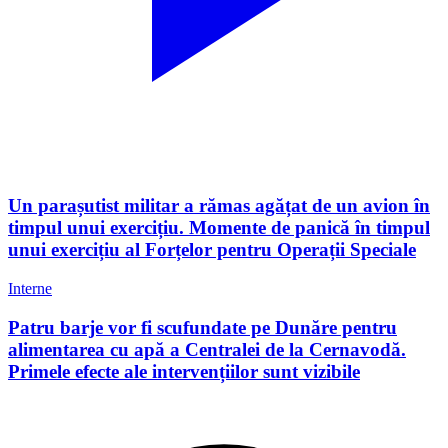
Un parașutist militar a rămas agățat de un avion în
timpul unui exercițiu. Momente de panică în timpul
unui exercițiu al Forțelor pentru Operații Speciale
Interne
Patru barje vor fi scufundate pe Dunăre pentru
alimentarea cu apă a Centralei de la Cernavodă.
Primele efecte ale intervențiilor sunt vizibile