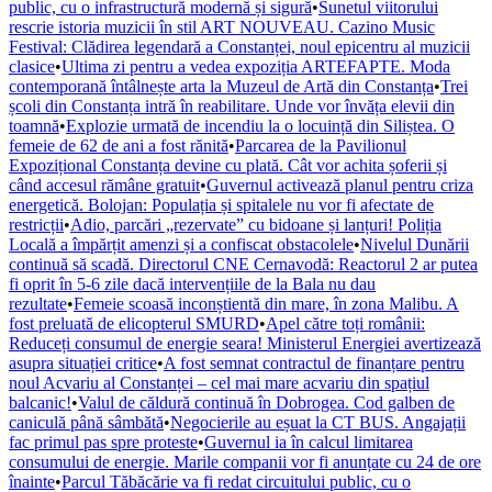
public, cu o infrastructură modernă și sigură
•
Sunetul viitorului
rescrie istoria muzicii în stil ART NOUVEAU. Cazino Music
Festival: Clădirea legendară a Constanței, noul epicentru al muzicii
clasice
•
Ultima zi pentru a vedea expoziția ARTEFAPTE. Moda
contemporană întâlnește arta la Muzeul de Artă din Constanța
•
Trei
școli din Constanța intră în reabilitare. Unde vor învăța elevii din
toamnă
•
Explozie urmată de incendiu la o locuință din Siliștea. O
femeie de 62 de ani a fost rănită
•
Parcarea de la Pavilionul
Expozițional Constanța devine cu plată. Cât vor achita șoferii și
când accesul rămâne gratuit
•
Guvernul activează planul pentru criza
energetică. Bolojan: Populația și spitalele nu vor fi afectate de
restricții
•
Adio, parcări „rezervate” cu bidoane și lanțuri! Poliția
Locală a împărțit amenzi și a confiscat obstacolele
•
Nivelul Dunării
continuă să scadă. Directorul CNE Cernavodă: Reactorul 2 ar putea
fi oprit în 5-6 zile dacă intervențiile de la Bala nu dau
rezultate
•
Femeie scoasă inconștientă din mare, în zona Malibu. A
fost preluată de elicopterul SMURD
•
Apel către toți românii:
Reduceți consumul de energie seara! Ministerul Energiei avertizează
asupra situației critice
•
A fost semnat contractul de finanțare pentru
noul Acvariu al Constanței – cel mai mare acvariu din spațiul
balcanic!
•
Valul de căldură continuă în Dobrogea. Cod galben de
caniculă până sâmbătă
•
Negocierile au eșuat la CT BUS. Angajații
fac primul pas spre proteste
•
Guvernul ia în calcul limitarea
consumului de energie. Marile companii vor fi anunțate cu 24 de ore
înainte
•
Parcul Tăbăcărie va fi redat circuitului public, cu o