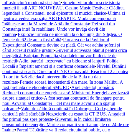
infrastructură modernă și sigură
•
Sunetul viitorului rescrie istoria
muzicii în stil ART NOUVEAU. Cazino Music Festival: Clădirea
legendară a Constanței, noul epicentru al muzicii clasice
•
Ultima zi
pentru a vedea expoziția ARTEFAPTE. Moda contemporană
întâlnește arta la Muzeul de Artă din Constanța
•
Trei școli din
Constanța intră în reabilitare. Unde vor învăța elevii din
toamnă
•
Explozie urmată de incendiu la o locuință din Siliștea. O
femeie de 62 de ani a fost rănită
•
Parcarea de la Pavilionul
Expozițional Constanța devine cu plată. Cât vor achita șoferii și
când accesul rămâne gratuit
•
Guvernul activează planul pentru criza
energetică. Bolojan: Populația și spitalele nu vor fi afectate de
restricții
•
Adio, parcări „rezervate” cu bidoane și lanțuri! Poliția
Locală a împărțit amenzi și a confiscat obstacolele
•
Nivelul Dunării
continuă să scadă. Directorul CNE Cernavodă: Reactorul 2 ar putea
fi oprit în 5-6 zile dacă intervențiile de la Bala nu dau
rezultate
•
Femeie scoasă inconștientă din mare, în zona Malibu. A
fost preluată de elicopterul SMURD
•
Apel către toți românii:
Reduceți consumul de energie seara! Ministerul Energiei avertizează
asupra situației critice
•
A fost semnat contractul de finanțare pentru
noul Acvariu al Constanței – cel mai mare acvariu din spațiul
balcanic!
•
Valul de căldură continuă în Dobrogea. Cod galben de
caniculă până sâmbătă
•
Negocierile au eșuat la CT BUS. Angajații
fac primul pas spre proteste
•
Guvernul ia în calcul limitarea
consumului de energie. Marile companii vor fi anunțate cu 24 de ore
înainte
•
Parcul Tăbăcărie va fi redat circuitului public, cu o