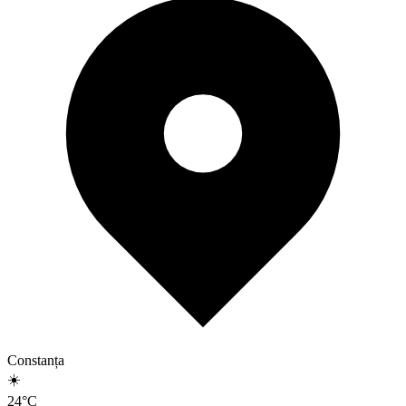
Constanța
☀️
24
°
C