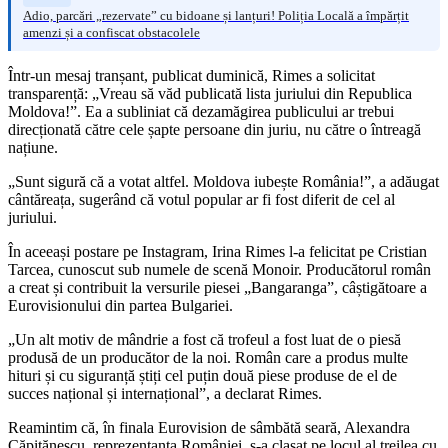
Adio, parcări „rezervate” cu bidoane și lanțuri! Poliția Locală a împărțit
amenzi și a confiscat obstacolele
Într-un mesaj tranșant, publicat duminică, Rimes a solicitat
transparență: „Vreau să văd publicată lista juriului din Republica
Moldova!”. Ea a subliniat că dezamăgirea publicului ar trebui
direcționată către cele șapte persoane din juriu, nu către o întreagă
națiune.
„Sunt sigură că a votat altfel. Moldova iubește România!”, a adăugat
cântăreața, sugerând că votul popular ar fi fost diferit de cel al
juriului.
În aceeași postare pe Instagram, Irina Rimes l-a felicitat pe Cristian
Tarcea, cunoscut sub numele de scenă Monoir. Producătorul român
a creat și contribuit la versurile piesei „Bangaranga”, câștigătoare a
Eurovisionului din partea Bulgariei.
„Un alt motiv de mândrie a fost că trofeul a fost luat de o piesă
produsă de un producător de la noi. Român care a produs multe
hituri și cu siguranță știți cel puțin două piese produse de el de
succes național și internațional”, a declarat Rimes.
Reamintim că, în finala Eurovision de sâmbătă seară, Alexandra
Căpitănescu, reprezentanta României, s-a clasat pe locul al treilea cu