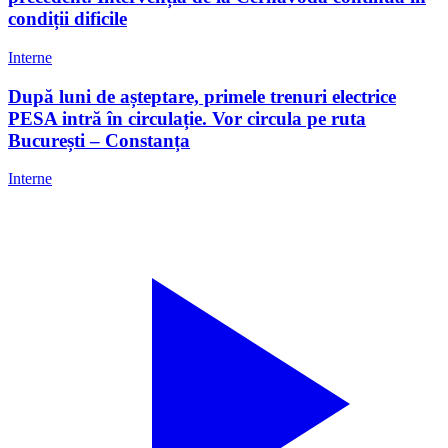
condiții dificile
Interne
După luni de așteptare, primele trenuri electrice
PESA intră în circulație. Vor circula pe ruta
București – Constanța
Interne