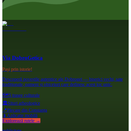
Via DobroGetica
Pași prin istorie!
Descoperă poveștile autentice ale Dobrogei — biserici vechi, sate
tradiționale, oameni și obiceiuri care definesc acest loc unic.
🗺️
5 trasee culturale
🏛️
Situri arheologice
📍
Plecare din Constanța
📱
Aplicație mobilă
Explorează rutele →
publicitate