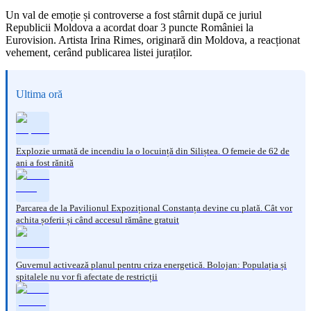
Un val de emoție și controverse a fost stârnit după ce juriul
Republicii Moldova a acordat doar 3 puncte României la
Eurovision. Artista Irina Rimes, originară din Moldova, a reacționat
vehement, cerând publicarea listei juraților.
Ultima oră
Explozie urmată de incendiu la o locuință din Siliștea. O femeie de 62 de
ani a fost rănită
Parcarea de la Pavilionul Expozițional Constanța devine cu plată. Cât vor
achita șoferii și când accesul rămâne gratuit
Guvernul activează planul pentru criza energetică. Bolojan: Populația și
spitalele nu vor fi afectate de restricții