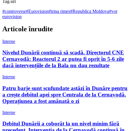
Tag-uri
#
controverse
#
Eurovision
#
irina rimes
#
Republica Moldova
#
vot
eurovision
Articole înrudite
Interne
Nivelul Dunării continuă să scadă. Directorul CNE
Cernavodă: Reactorul 2 ar putea fi oprit în 5-6 zile
dacă intervențiile de la Bala nu dau rezultate
Interne
Patru barje sunt scufundate astăzi în Dunăre pentru
a crește debitul apei spre Centrala de la Cernavodă.
Operațiunea a fost amânată o zi
Interne
Debitul Dunării a coborât la un nivel minim fără
precedent. Intervenția de la Cernavodă continuă în