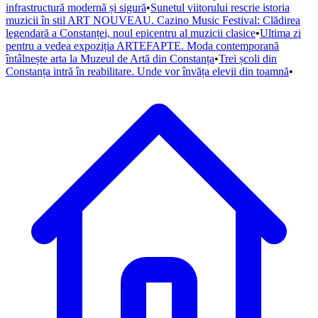
infrastructură modernă și sigură
•
Sunetul viitorului rescrie istoria
muzicii în stil ART NOUVEAU. Cazino Music Festival: Clădirea
legendară a Constanței, noul epicentru al muzicii clasice
•
Ultima zi
pentru a vedea expoziția ARTEFAPTE. Moda contemporană
întâlnește arta la Muzeul de Artă din Constanța
•
Trei școli din
Constanța intră în reabilitare. Unde vor învăța elevii din toamnă
•