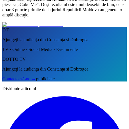
piesa sa „Coke Me”. Deși rezultatul este unul deosebit de bun, cele
doar 3 puncte primite de la juriul Republicii Moldova au generat o
amplă discuție.
DT
Ajungeți la audiența din Constanța și Dobrogea
TV · Online · Social Media · Evenimente
DOTTO TV
Ajungeți la audiența din Constanța și Dobrogea
Contactează-ne
→
publicitate
Distribuie articolul