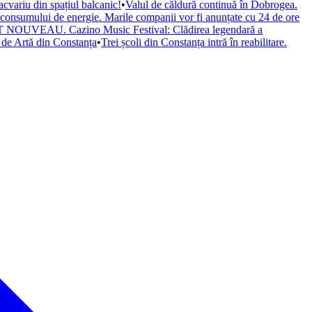
cvariu din spațiul balcanic!
•
Valul de căldură continuă în Dobrogea.
a consumului de energie. Marile companii vor fi anunțate cu 24 de ore
il ART NOUVEAU. Cazino Music Festival: Clădirea legendară a
de Artă din Constanța
•
Trei școli din Constanța intră în reabilitare.