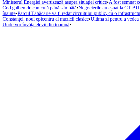
Ministerul Energiei avertizează asupra situației critice
•
A fost semnat co
Cod galben de caniculă până sâmbătă
•
Negocierile au eșuat la CT BUS
înainte
•
Parcul Tăbăcărie va fi redat circuitului public, cu o infrastruc
Constanței, noul epicentru al muzicii clasice
•
Ultima zi pentru a vede
Unde vor învăța elevii din toamnă
•