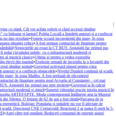
vine cu plată. Cât vor achita șoferii și când accesul rămâne
” cu bidoane și lanțuri! Poliția Locală a împărțit amenzi și a confiscat
la nu dau rezultate
•
Femeie scoasă inconștientă din mare, în zona
upra situației critice
•
A fost semnat contractul de finanțare pentru
 sâmbătă
•
Negocierile au eșuat la CT BUS. Angajații fac primul pas
fi redat circuitului public, cu o infrastructură modernă și
ru al muzicii clasice
•
Ultima zi pentru a vedea expoziția
văța elevii din toamnă
•
Explozie urmată de incendiu la o locuință din
ccesul rămâne gratuit
•
Guvernul activează planul pentru criza
it amenzi și a confiscat obstacolele
•
Nivelul Dunării continuă să scadă.
in mare, în zona Malibu. A fost preluată de elicopterul
ontractul de finanțare pentru noul Acvariu al Constanței – cel mai
BUS. Angajații fac primul pas spre proteste
•
Guvernul ia în calcul
rastructură modernă și sigură
•
Sunetul viitorului rescrie istoria muzicii în
xpoziția ARTEFAPTE. Moda contemporană întâlnește arta la Muzeul
 din Siliștea. O femeie de 62 de ani a fost rănită
•
Parcarea de la
 energetică. Bolojan: Populația și spitalele nu vor fi afectate de
ă scadă. Directorul CNE Cernavodă: Reactorul 2 ar putea fi oprit în 5-
URD
•
Apel către toți românii: Reduceți consumul de energie seara!