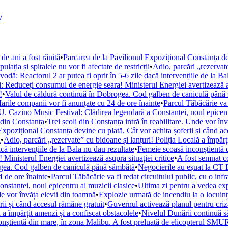
V
de ani a fost rănită
•
Parcarea de la Pavilionul Expozițional Constanța de
ația și spitalele nu vor fi afectate de restricții
•
Adio, parcări „rezervate
ă: Reactorul 2 ar putea fi oprit în 5-6 zile dacă intervențiile de la Ba
i: Reduceți consumul de energie seara! Ministerul Energiei avertizează as
!
•
Valul de căldură continuă în Dobrogea. Cod galben de caniculă până
arile companii vor fi anunțate cu 24 de ore înainte
•
Parcul Tăbăcărie va 
. Cazino Music Festival: Clădirea legendară a Constanței, noul epicent
din Constanța
•
Trei școli din Constanța intră în reabilitare. Unde vor în
Expozițional Constanța devine cu plată. Cât vor achita șoferii și când a
i
•
Adio, parcări „rezervate” cu bidoane și lanțuri! Poliția Locală a împărț
ă intervențiile de la Bala nu dau rezultate
•
Femeie scoasă inconștientă d
Ministerul Energiei avertizează asupra situației critice
•
A fost semnat c
ogea. Cod galben de caniculă până sâmbătă
•
Negocierile au eșuat la CT 
 de ore înainte
•
Parcul Tăbăcărie va fi redat circuitului public, cu o inf
tanței, noul epicentru al muzicii clasice
•
Ultima zi pentru a vedea e
nde vor învăța elevii din toamnă
•
Explozie urmată de incendiu la o locuință
rii și când accesul rămâne gratuit
•
Guvernul activează planul pentru criza
 a împărțit amenzi și a confiscat obstacolele
•
Nivelul Dunării continuă s
nștientă din mare, în zona Malibu. A fost preluată de elicopterul SM