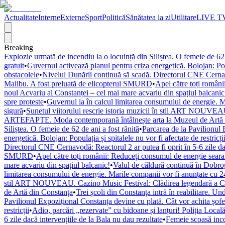
Actualitate
Interne
Externe
Sport
Politică
Sănătatea la zi
Utilitare
LIVE T
Breaking
Explozie urmată de incendiu la o locuință din Siliștea. O femeie de 62 
gratuit
•
Guvernul activează planul pentru criza energetică. Bolojan: Popul
obstacolele
•
Nivelul Dunării continuă să scadă. Directorul CNE Cernavod
Malibu. A fost preluată de elicopterul SMURD
•
Apel către toți români
noul Acvariu al Constanței – cel mai mare acvariu din spațiul balcanic
spre proteste
•
Guvernul ia în calcul limitarea consumului de energie. M
sigură
•
Sunetul viitorului rescrie istoria muzicii în stil ART NOUVEAU
ARTEFAPTE. Moda contemporană întâlnește arta la Muzeul de Artă 
Siliștea. O femeie de 62 de ani a fost rănită
•
Parcarea de la Pavilionul 
energetică. Bolojan: Populația și spitalele nu vor fi afectate de restricți
Directorul CNE Cernavodă: Reactorul 2 ar putea fi oprit în 5-6 zile dac
SMURD
•
Apel către toți românii: Reduceți consumul de energie seara! 
mare acvariu din spațiul balcanic!
•
Valul de căldură continuă în Dobr
limitarea consumului de energie. Marile companii vor fi anunțate cu 24
stil ART NOUVEAU. Cazino Music Festival: Clădirea legendară a Cons
de Artă din Constanța
•
Trei școli din Constanța intră în reabilitare. U
Pavilionul Expozițional Constanța devine cu plată. Cât vor achita șofe
restricții
•
Adio, parcări „rezervate” cu bidoane și lanțuri! Poliția Locală
6 zile dacă intervențiile de la Bala nu dau rezultate
•
Femeie scoasă inco