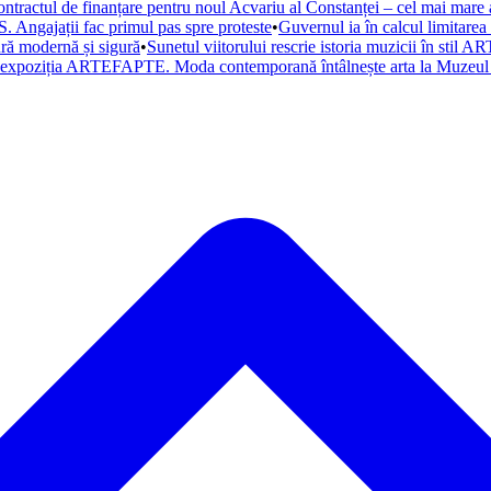
ntractul de finanțare pentru noul Acvariu al Constanței – cel mai mare a
. Angajații fac primul pas spre proteste
•
Guvernul ia în calcul limitare
tură modernă și sigură
•
Sunetul viitorului rescrie istoria muzicii în st
a expoziția ARTEFAPTE. Moda contemporană întâlnește arta la Muzeul 