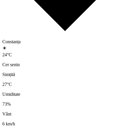
Constanța
☀️
24
°
C
Cer senin
Simțită
27
°C
Umiditate
73
%
Vânt
6
km/h