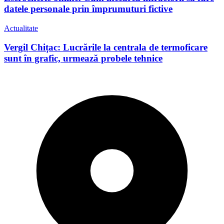
datele personale prin împrumuturi fictive
Actualitate
Vergil Chițac: Lucrările la centrala de termoficare
sunt în grafic, urmează probele tehnice