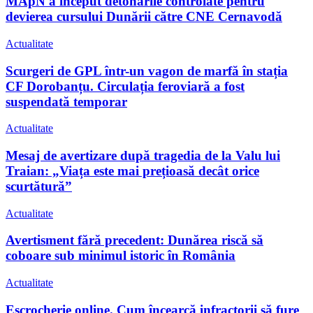
MApN a început detonările controlate pentru
devierea cursului Dunării către CNE Cernavodă
Actualitate
Scurgeri de GPL într-un vagon de marfă în stația
CF Dorobanțu. Circulația feroviară a fost
suspendată temporar
Actualitate
Mesaj de avertizare după tragedia de la Valu lui
Traian: „Viața este mai prețioasă decât orice
scurtătură”
Actualitate
Avertisment fără precedent: Dunărea riscă să
coboare sub minimul istoric în România
Actualitate
Escrocherie online. Cum încearcă infractorii să fure