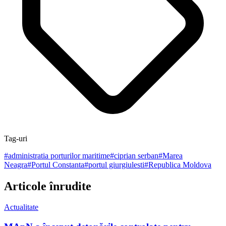
Tag-uri
#
administratia porturilor maritime
#
ciprian serban
#
Marea
Neagra
#
Portul Constanta
#
portul giurgiulesti
#
Republica Moldova
Articole înrudite
Actualitate