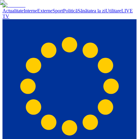
Actualitate
Interne
Externe
Sport
Politică
Sănătatea la zi
Utilitare
LIVE
TV