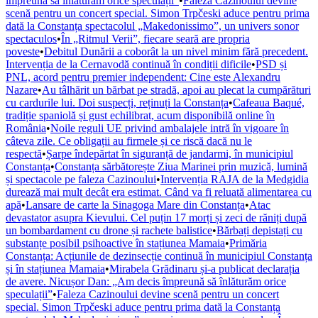
împreună să înlăturăm orice speculații”
•
Faleza Cazinoului devine
scenă pentru un concert special. Simon Trpčeski aduce pentru prima
dată la Constanța spectacolul „Makedonissimo”, un univers sonor
spectaculos
•
În „Ritmul Verii”, fiecare seară are propria
poveste
•
Debitul Dunării a coborât la un nivel minim fără precedent.
Intervenția de la Cernavodă continuă în condiții dificile
•
PSD și
PNL, acord pentru premier independent: Cine este Alexandru
Nazare
•
Au tâlhărit un bărbat pe stradă, apoi au plecat la cumpărături
cu cardurile lui. Doi suspecți, reținuți la Constanța
•
Cafeaua Baqué,
tradiție spaniolă și gust echilibrat, acum disponibilă online în
România
•
Noile reguli UE privind ambalajele intră în vigoare în
câteva zile. Ce obligații au firmele și ce riscă dacă nu le
respectă
•
Șarpe îndepărtat în siguranță de jandarmi, în municipiul
Constanța
•
Constanța sărbătorește Ziua Marinei prin muzică, lumină
și spectacole pe faleza Cazinoului
•
Intervenția RAJA de la Medgidia
durează mai mult decât era estimat. Când va fi reluată alimentarea cu
apă
•
Lansare de carte la Sinagoga Mare din Constanța
•
Atac
devastator asupra Kievului. Cel puțin 17 morți și zeci de răniți după
un bombardament cu drone și rachete balistice
•
Bărbați depistați cu
substanțe posibil psihoactive în stațiunea Mamaia
•
Primăria
Constanța: Acțiunile de dezinsecție continuă în municipiul Constanța
și în stațiunea Mamaia
•
Mirabela Grădinaru și-a publicat declarația
de avere. Nicușor Dan: „Am decis împreună să înlăturăm orice
speculații”
•
Faleza Cazinoului devine scenă pentru un concert
special. Simon Trpčeski aduce pentru prima dată la Constanța