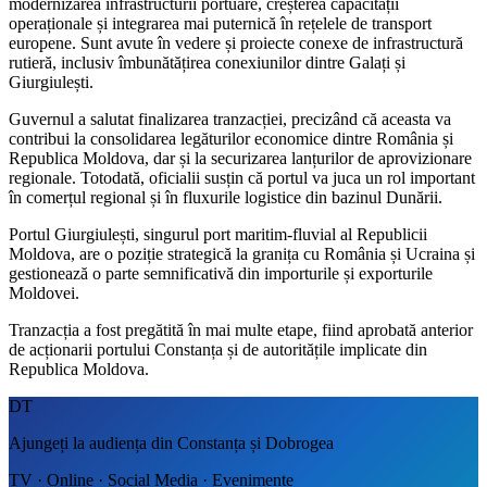
modernizarea infrastructurii portuare, creșterea capacității
operaționale și integrarea mai puternică în rețelele de transport
europene. Sunt avute în vedere și proiecte conexe de infrastructură
rutieră, inclusiv îmbunătățirea conexiunilor dintre Galați și
Giurgiulești.
Guvernul a salutat finalizarea tranzacției, precizând că aceasta va
contribui la consolidarea legăturilor economice dintre România și
Republica Moldova, dar și la securizarea lanțurilor de aprovizionare
regionale. Totodată, oficialii susțin că portul va juca un rol important
în comerțul regional și în fluxurile logistice din bazinul Dunării.
Portul Giurgiulești, singurul port maritim-fluvial al Republicii
Moldova, are o poziție strategică la granița cu România și Ucraina și
gestionează o parte semnificativă din importurile și exporturile
Moldovei.
Tranzacția a fost pregătită în mai multe etape, fiind aprobată anterior
de acționarii portului Constanța și de autoritățile implicate din
Republica Moldova.
DT
Ajungeți la audiența din Constanța și Dobrogea
TV · Online · Social Media · Evenimente