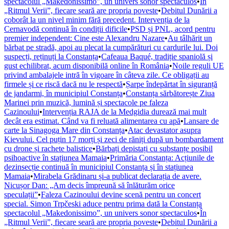
spectacolul „Makedonissimo”, un univers sonor spectaculos
•
În
„Ritmul Verii”, fiecare seară are propria poveste
•
Debitul Dunării a
coborât la un nivel minim fără precedent. Intervenția de la
Cernavodă continuă în condiții dificile
•
PSD și PNL, acord pentru
premier independent: Cine este Alexandru Nazare
•
Au tâlhărit un
bărbat pe stradă, apoi au plecat la cumpărături cu cardurile lui. Doi
suspecți, reținuți la Constanța
•
Cafeaua Baqué, tradiție spaniolă și
gust echilibrat, acum disponibilă online în România
•
Noile reguli UE
privind ambalajele intră în vigoare în câteva zile. Ce obligații au
firmele și ce riscă dacă nu le respectă
•
Șarpe îndepărtat în siguranță
de jandarmi, în municipiul Constanța
•
Constanța sărbătorește Ziua
Marinei prin muzică, lumină și spectacole pe faleza
Cazinoului
•
Intervenția RAJA de la Medgidia durează mai mult
decât era estimat. Când va fi reluată alimentarea cu apă
•
Lansare de
carte la Sinagoga Mare din Constanța
•
Atac devastator asupra
Kievului. Cel puțin 17 morți și zeci de răniți după un bombardament
cu drone și rachete balistice
•
Bărbați depistați cu substanțe posibil
psihoactive în stațiunea Mamaia
•
Primăria Constanța: Acțiunile de
dezinsecție continuă în municipiul Constanța și în stațiunea
Mamaia
•
Mirabela Grădinaru și-a publicat declarația de avere.
Nicușor Dan: „Am decis împreună să înlăturăm orice
speculații”
•
Faleza Cazinoului devine scenă pentru un concert
special. Simon Trpčeski aduce pentru prima dată la Constanța
spectacolul „Makedonissimo”, un univers sonor spectaculos
•
În
„Ritmul Verii”, fiecare seară are propria poveste
•
Debitul Dunării a