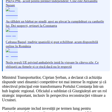
PSD și PNL, acord pentru premier independent: Cine este Alexandru
Nazare
Au tâlhărit un bărbat pe stradă, apoi au plecat la cumpărături cu cardurile
lui. Doi suspecți, reținuți la Constanța
Cafeaua Baqué, tradiție spaniolă și gust echilibrat, acum disponibilă
online în România
Noile reguli UE privind ambalajele intră în vigoare în câteva zile. Ce
obligații au firmele și ce riscă dacă nu le respectă
Ministrul Transporturilor, Ciprian Șerban, a declarat că achiziția
răspunde unei dinamici competitive tot mai intense în regiune și că
obiectivul principal este transformarea Portului Constanța într-un
hub logistic regional. Oficialul a subliniat că Giurgiulești are un rol
strategic important, inclusiv în perspectiva reconstrucției viitoare a
Ucrainei.
Planurile anunțate includ investiții pe termen lung pentru