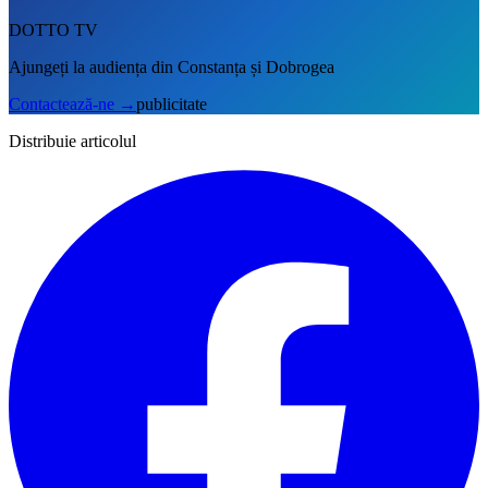
DOTTO TV
Ajungeți la audiența din Constanța și Dobrogea
Contactează-ne
→
publicitate
Distribuie articolul