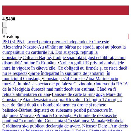
4.5480
Breaking
PSD și PNL, acord pentru premier independent: Cine este
Alexandru Nazare
•
Au tâlhărit un bărbat pe stradă, apoi au plecat la
cumpărături cu cardurile lui. Doi suspecți, reținuți la
Constanța
•
Cafeaua Baqué, tradiție spaniolă și gust echilibrat, acum
disponibilă online în România
•
Noile reguli UE privind ambalajele
intră în vigoare în câteva zile. Ce obligații au firmele și ce riscă dacă
nu le respectă
•
Șarpe îndepărtat în siguranță de jandarmi, în
municipiul Constanța
•
Constanța sărbătorește Ziua Marinei prin
muzică, lumină și spectacole pe faleza Cazinoului
•
Intervenția RAJA
de la Medgidia durează mai mult decât era estimat. Când va fi
reluată alimentarea cu apă
•
Lansare de carte la Sinagoga Mare din
Constanța
•
Atac devastator asupra Kievului. Cel puțin 17 morți și
zeci de răniți după un bombardament cu drone și rachete
balistice
•
Bărbați depistați cu substanțe posibil psihoactive în
stațiunea Mamaia
•
Primăria Constanța: Acțiunile de dezinsecție
continuă în municipiul Constanța și în stațiunea Mamaia
•
Mirabela
Grădinaru și-a publicat declarația de avere. Nicușor Dan: „Am decis