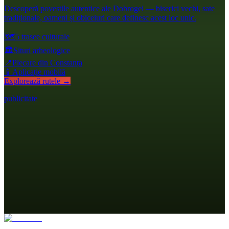
Descoperă poveștile autentice ale Dobrogei — biserici vechi, sate
tradiționale, oameni și obiceiuri care definesc acest loc unic.
🗺️
5 trasee culturale
🏛️
Situri arheologice
📍
Plecare din Constanța
📱
Aplicație mobilă
Explorează rutele →
publicitate