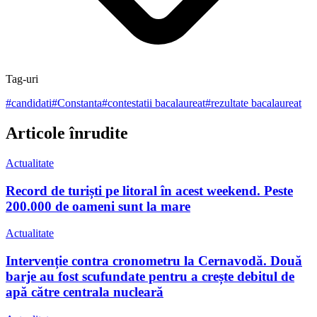
Tag-uri
#
candidati
#
Constanta
#
contestatii bacalaureat
#
rezultate bacalaureat
Articole înrudite
Actualitate
Record de turiști pe litoral în acest weekend. Peste
200.000 de oameni sunt la mare
Actualitate
Intervenție contra cronometru la Cernavodă. Două
barje au fost scufundate pentru a crește debitul de
apă către centrala nucleară