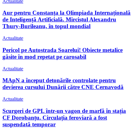
Actualitate
Aur pentru Constanța la Olimpiada Internațională
de Inteligență Artificială. Mircistul Alexandru
Thury-Burileanu, în topul mondial
Actualitate
Pericol pe Autostrada Soarelui! Obiecte metalice
găsite în mod repetat pe carosabil
Actualitate
MApN a început detonările controlate pentru
devierea cursului Dunării către CNE Cernavodă
Actualitate
Scurgeri de GPL într-un vagon de marfă în stația
CF Dorobanțu. Circulația feroviară a fost
suspendată temporar