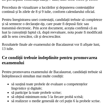
Procedura de vizualizare a lucrărilor și depunerea contestațiilor
continuă și în zilele de 8 și 9 iulie, conform calendarului oficial.
Pentru înregistrarea unei contestații, candidații trebuie să completeze
și să semneze o declarație-tip, care poate fi depusă fizic sau
transmisă electronic. Prin acest document, aceștia confirmă că au
luat la cunoștință faptul că, după reevaluare, nota poate fi modificată
atât în sens crescător, cât și descrescător.
Rezultatele finale ale examenului de Bacalaureat vor fi afișate luni,
13 iulie.
Ce condiții trebuie îndeplinite pentru promovarea
examenului
Pentru promovarea examenului de Bacalaureat, candidații trebuie să
îndeplinească simultan mai multe condiții:
să susțină toate probele de evaluare a competențelor
lingvistice și digitale;
să participe la toate probele scrise;
să obțină minimum nota 5 la fiecare probă scrisă;
să realizeze o medie generală de cel puțin 6 la probele scrise.