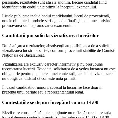
personale, rezultatele sunt afișate anonim, fiecare candidat fiind
identificat prin codul unic primit la începutul examenului.
Listele publicate includ codul candidatului, liceul de proveniență,
notele obținute la probele scrise, media finală și mențiunea privind
promovarea sau nepromovarea examenului.
Candidații pot solicita vizualizarea lucrărilor
După afișarea rezultatelor, absolvenții au posibilitatea de a solicita
vizualizarea lucrărilor scrise, conform procedurii stabilite de Comisia
Națională de Bacalaureat.
Vizualizarea are exclusiv caracter informativ și nu presupune
recorectarea lucrării. Totodată, solicitarea de a vedea lucrarea nu este
obligatorie pentru depunerea unei contestații, iar simpla vizualizare
nu obligă candidatul să conteste nota primită.
În cazul candidaților minori, accesul la lucrări se face doar în
prezența unui părinte sau a reprezentantului legal.
Contestațiile se depun începând cu ora 14:00
Elevii care consideră că notele obținute nu reflectă corect prestația
lor pot depune contestații marți, 7 iulie, între orele 14:00 și 18:00.