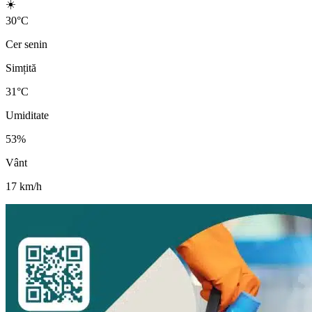
☀️
30
°
C
Cer senin
Simțită
31
°C
Umiditate
53
%
Vânt
17
km/h