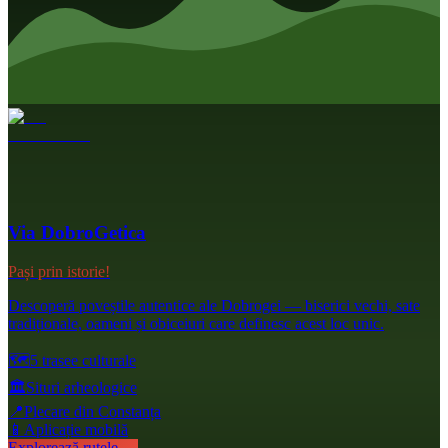
Via DobroGetica
Pași prin istorie!
Descoperă poveștile autentice ale Dobrogei — biserici vechi, sate
tradiționale, oameni și obiceiuri care definesc acest loc unic.
🗺️
5 trasee culturale
🏛️
Situri arheologice
📍
Plecare din Constanța
📱
Aplicație mobilă
Explorează rutele →