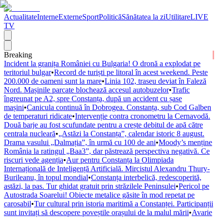
Actualitate
Interne
Externe
Sport
Politică
Sănătatea la zi
Utilitare
LIVE
TV
Breaking
Incident la granița României cu Bulgaria! O dronă a explodat pe
teritoriul bulgar
•
Record de turiști pe litoral în acest weekend. Peste
200.000 de oameni sunt la mare
•
Linia 102, traseu deviat în Faleză
Nord. Mașinile parcate blochează accesul autobuzelor
•
Trafic
îngreunat pe A2, spre Constanța, după un accident cu șase
mașini
•
Canicula continuă în Dobrogea. Constanța, sub Cod Galben
de temperaturi ridicate
•
Intervenție contra cronometru la Cernavodă.
Două barje au fost scufundate pentru a crește debitul de apă către
centrala nucleară
•
„Astăzi la Constanța”, calendar istoric 8 august.
Drama vasului „Dalmația”, în urmă cu 100 de ani
•
Moody’s menține
România la ratingul „Baa3”, dar păstrează perspectiva negativă. Ce
riscuri vede agenția
•
Aur pentru Constanța la Olimpiada
Internațională de Inteligență Artificială. Mircistul Alexandru Thury-
Burileanu, în topul mondial
•
Constanța interbelică, redescoperită,
astăzi, la pas. Tur ghidat gratuit prin străzilele Peninsulei
•
Pericol pe
Autostrada Soarelui! Obiecte metalice găsite în mod repetat pe
carosabil
•
Tur cultural prin istoria maritimă a Constanței. Participanții
sunt invitați să descopere poveștile orașului de la malul mării
•
Avarie