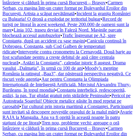
întârziere și căldură în prima cursă București – Brașov
•
Carmen
Șerban, cu mașina într-un crater format pe Bulevardul Eroilor din
București. Artista a scăpat nevătămată
•
Incident la granița României
cu Bulgaria! O dronă a explodat pe teritoriul bulgar
•
Record de
turiști pe litoral în acest weekend. Peste 200.000 de oameni sunt la
mare
•
Linia 102, traseu deviat în Faleză Nord. Mașinile parcate
blochează accesul autobuzelor
•
Trafic îngreunat pe A2, spre
Constanța, după un accident cu șase mașini
•
Canicula continuă în
Dobrogea. Constanța, sub Cod Galben de temperaturi
ridicate
•
Intervenție contra cronometru la Cernavodă. Două barje au
fost scufundate pentru a crește debitul de apă către centrala
nucleară
•
„Astăzi la Constanța”, calendar istoric 8 august. Drama
vasului „Dalmația”, în urmă cu 100 de ani
•
Moody’s menține
România la ratingul „Baa3”, dar păstrează perspectiva negativă. Ce
riscuri vede agenția
•
Aur pentru Constanța la Olimpiada
Internațională de Inteligență Artificială. Mircistul Alexandru Thury-
Burileanu, în topul mondial
•
Constanța interbelică, redescoperită,
astăzi, la pas. Tur ghidat gratuit prin străzilele Peninsulei
•
Pericol pe
Autostrada Soarelui! Obiecte metalice găsite în mod repetat pe
carosabil
•
Tur cultural prin istoria maritimă a Constanței. Participanții
sunt invitați să descopere poveștile orașului de la malul mării
•
Avarie
RAJA la Mangalia. Apa va fi oprită în această noapte în patru
stațiuni de pe litoral
•
Tren nou, probleme vechi: aproape o oră
întârziere și căldură în prima cursă București – Brașov
•
Carmen
Șerban, cu mașina într-un crater format pe Bulevardul Eroilor din