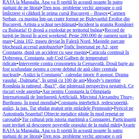
RAJA la Mangalia. Apa va fi oprită în această noapte în patru
stațiuni de pe litoral
•
Tren nou, probleme vechi: aproape o oră
întârziere și căldură în prima cursă București – Brașov
•
Carmen
Șerban, cu mașina într-un crater format pe Bulevardul Eroilor din
București. Artista a scăpat nevătămată
•
Incident la granița României
cu Bulgaria! O dronă a explodat pe teritoriul bulgar
•
Record de
turiști pe litoral în acest weekend. Peste 200.000 de oameni sunt la
mare
•
Linia 102, traseu deviat în Faleză Nord. Mașinile parcate
blochează accesul autobuzelor
•
Trafic îngreunat pe A2, spre
Constanța, după un accident cu șase mașini
•
Canicula continuă în
Dobrogea. Constanța, sub Cod Galben de temperaturi
ridicate
•
Intervenție contra cronometru la Cernavodă. Două barje au
fost scufundate pentru a crește debitul de apă către centrala
nucleară
•
„Astăzi la Constanța”, calendar istoric 8 august. Drama
vasului „Dalmația”, în urmă cu 100 de ani
•
Moody’s menține
România la ratingul „Baa3”, dar păstrează perspectiva negativă. Ce
riscuri vede agenția
•
Aur pentru Constanța la Olimpiada
Internațională de Inteligență Artificială. Mircistul Alexandru Thury-
Burileanu, în topul mondial
•
Constanța interbelică, redescoperită,
astăzi, la pas. Tur ghidat gratuit prin străzilele Peninsulei
•
Pericol pe
Autostrada Soarelui! Obiecte metalice găsite în mod repetat pe
carosabil
•
Tur cultural prin istoria maritimă a Constanței. Participanții
sunt invitați să descopere poveștile orașului de la malul mării
•
Avarie
RAJA la Mangalia. Apa va fi oprită în această noapte în patru
stațiuni de pe litoral
•
Tren nou, probleme vechi: aproape o oră