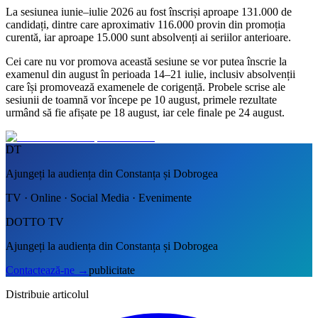
La sesiunea iunie–iulie 2026 au fost înscriși aproape 131.000 de
candidați, dintre care aproximativ 116.000 provin din promoția
curentă, iar aproape 15.000 sunt absolvenți ai seriilor anterioare.
Cei care nu vor promova această sesiune se vor putea înscrie la
examenul din august în perioada 14–21 iulie, inclusiv absolvenții
care își promovează examenele de corigență. Probele scrise ale
sesiunii de toamnă vor începe pe 10 august, primele rezultate
urmând să fie afișate pe 18 august, iar cele finale pe 24 august.
DT
Ajungeți la audiența din Constanța și Dobrogea
TV · Online · Social Media · Evenimente
DOTTO TV
Ajungeți la audiența din Constanța și Dobrogea
Contactează-ne
→
publicitate
Distribuie articolul