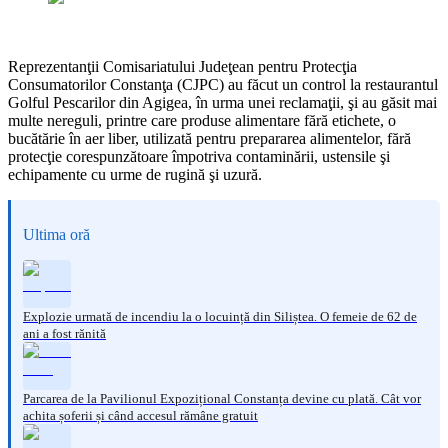
Reprezentanţii Comisariatului Judeţean pentru Protecţia
Consumatorilor Constanţa (CJPC) au făcut un control la restaurantul
Golful Pescarilor din Agigea, în urma unei reclamaţii, şi au găsit mai
multe nereguli, printre care produse alimentare fără etichete, o
bucătărie în aer liber, utilizată pentru prepararea alimentelor, fără
protecţie corespunzătoare împotriva contaminării, ustensile şi
echipamente cu urme de rugină şi uzură.
Ultima oră
Explozie urmată de incendiu la o locuință din Siliștea. O femeie de 62 de
ani a fost rănită
Parcarea de la Pavilionul Expozițional Constanța devine cu plată. Cât vor
achita șoferii și când accesul rămâne gratuit