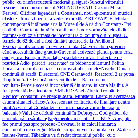
public, cu o infrastructură modernă și sigură
•
Sunetul viitorului
rescrie istoria muzicii în stil ART NOUVEAU. Cazino Music
Festival: Clădirea legendară a Constanței, noul epicentru al muzicii
clasice
•
Ultima zi pentru a vedea expoziția ARTEFAPTE. Moda
contemporană întâlnește arta la Muzeul de Artă din Constanța
•
Trei
școli din Constanța intră în reabilitare. Unde vor învăța elevii din
toamnă
•
Explozie urmată de incendiu la o locuință din Siliștea. O
femeie de 62 de ani a fost rănită
•
Parcarea de la Pavilionul
Expozițional Constanța devine cu plată. Cât vor achita șoferii și
când accesul rămâne gratuit
•
Guvernul activează planul pentru criza
energetică. Bolojan: Populația și spitalele nu vor fi afectate de
restricții
•
Adio, parcări „rezervate” cu bidoane și lanțuri! Poliția
Locală a împărțit amenzi și a confiscat obstacolele
•
Nivelul Dunării
continuă să scadă. Directorul CNE Cernavodă: Reactorul 2 ar putea
fi oprit în 5-6 zile dacă intervențiile de la Bala nu dau
rezultate
•
Femeie scoasă inconștientă din mare, în zona Malibu. A
fost preluată de elicopterul SMURD
•
Apel către toți românii:
Reduceți consumul de energie seara! Ministerul Energiei avertizează
asupra situației critice
•
A fost semnat contractul de finanțare pentru
noul Acvariu al Constanței – cel mai mare acvariu din spațiul
balcanic!
•
Valul de căldură continuă în Dobrogea. Cod galben de
caniculă până sâmbătă
•
Negocierile au eșuat la CT BUS. Angajații
fac primul pas spre proteste
•
Guvernul ia în calcul limitarea
consumului de energie. Marile companii vor fi anunțate cu 24 de ore
înainte
•
Parcul Tăbăcărie va fi redat circuitului public, cu o