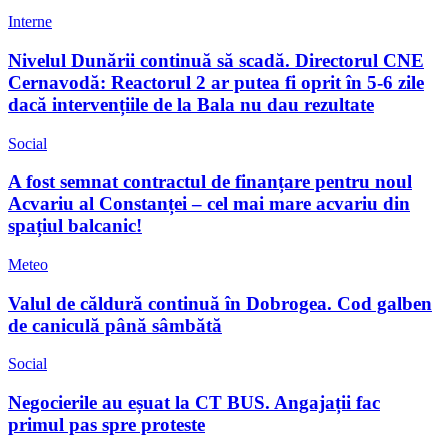
Interne
Nivelul Dunării continuă să scadă. Directorul CNE
Cernavodă: Reactorul 2 ar putea fi oprit în 5-6 zile
dacă intervențiile de la Bala nu dau rezultate
Social
A fost semnat contractul de finanțare pentru noul
Acvariu al Constanței – cel mai mare acvariu din
spațiul balcanic!
Meteo
Valul de căldură continuă în Dobrogea. Cod galben
de caniculă până sâmbătă
Social
Negocierile au eșuat la CT BUS. Angajații fac
primul pas spre proteste