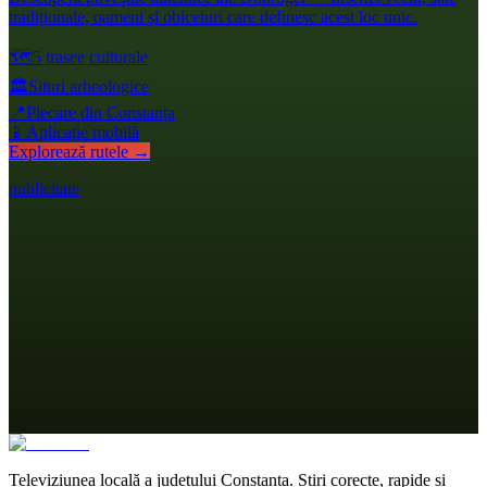
tradiționale, oameni și obiceiuri care definesc acest loc unic.
🗺️
5 trasee culturale
🏛️
Situri arheologice
📍
Plecare din Constanța
📱
Aplicație mobilă
Explorează rutele →
publicitate
Televiziunea locală a județului Constanța. Știri corecte, rapide și