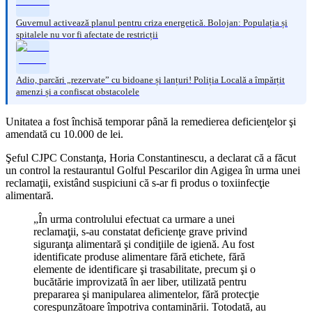
Guvernul activează planul pentru criza energetică. Bolojan: Populația și
spitalele nu vor fi afectate de restricții
Adio, parcări „rezervate” cu bidoane și lanțuri! Poliția Locală a împărțit
amenzi și a confiscat obstacolele
Unitatea a fost închisă temporar până la remedierea deficienţelor şi
amendată cu 10.000 de lei.
Şeful CJPC Constanţa, Horia Constantinescu, a declarat că a făcut
un control la restaurantul Golful Pescarilor din Agigea în urma unei
reclamaţii, existând suspiciuni că s-ar fi produs o toxiinfecţie
alimentară.
„În urma controlului efectuat ca urmare a unei
reclamaţii, s-au constatat deficienţe grave privind
siguranţa alimentară şi condiţiile de igienă. Au fost
identificate produse alimentare fără etichete, fără
elemente de identificare şi trasabilitate, precum şi o
bucătărie improvizată în aer liber, utilizată pentru
prepararea şi manipularea alimentelor, fără protecţie
corespunzătoare împotriva contaminării. Totodată, au