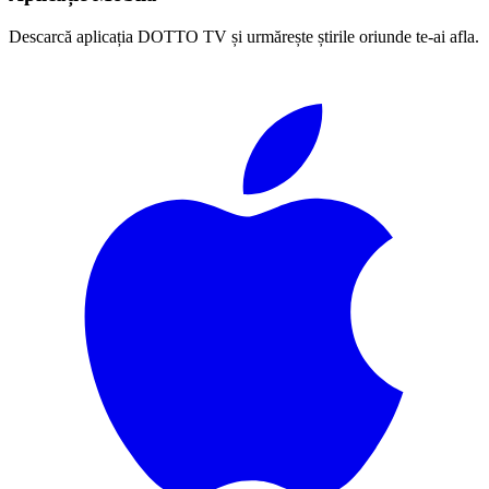
Descarcă aplicația DOTTO TV și urmărește știrile oriunde te-ai afla.