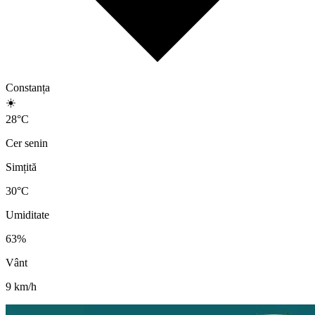
Constanța
☀️
28
°
C
Cer senin
Simțită
30
°C
Umiditate
63
%
Vânt
9
km/h