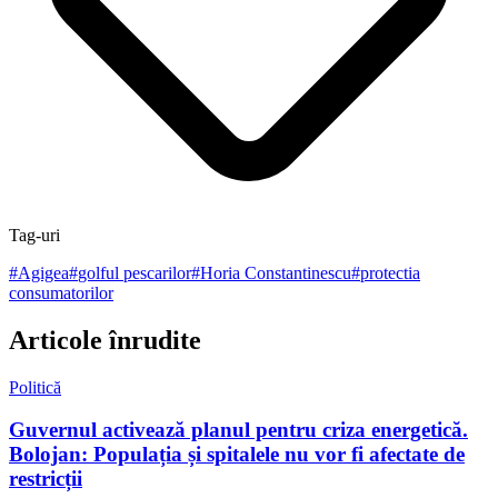
Tag-uri
#
Agigea
#
golful pescarilor
#
Horia Constantinescu
#
protectia
consumatorilor
Articole înrudite
Politică
Guvernul activează planul pentru criza energetică.
Bolojan: Populația și spitalele nu vor fi afectate de
restricții