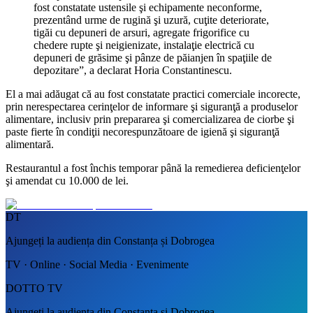
fost constatate ustensile şi echipamente neconforme,
prezentând urme de rugină şi uzură, cuţite deteriorate,
tigăi cu depuneri de arsuri, agregate frigorifice cu
chedere rupte şi neigienizate, instalaţie electrică cu
depuneri de grăsime şi pânze de păianjen în spaţiile de
depozitare”, a declarat Horia Constantinescu.
El a mai adăugat că au fost constatate practici comerciale incorecte,
prin nerespectarea cerinţelor de informare şi siguranţă a produselor
alimentare, inclusiv prin prepararea şi comercializarea de ciorbe şi
paste fierte în condiţii necorespunzătoare de igienă şi siguranţă
alimentară.
Restaurantul a fost închis temporar până la remedierea deficienţelor
şi amendat cu 10.000 de lei.
DT
Ajungeți la audiența din Constanța și Dobrogea
TV · Online · Social Media · Evenimente
DOTTO TV
Ajungeți la audiența din Constanța și Dobrogea