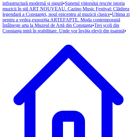
infrastructură modernă și sigură
•
Sunetul viitorului rescrie istoria
muzicii în stil ART NOUVEAU. Cazino Music Festival: Clădirea
legendară a Constanței, noul epicentru al muzicii clasice
•
Ultima zi
pentru a vedea expoziția ARTEFAPTE. Moda contemporană
întâlnește arta la Muzeul de Artă din Constanța
•
Trei școli din
Constanța intră în reabilitare. Unde vor învăța elevii din toamnă
•