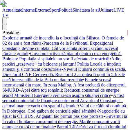
Actualitate
Interne
Externe
Sport
Politică
Sănătatea la zi
Utilitare
LIVE
TV
Breaking
Explozie urmată de incendiu la o locuință din Siliștea. O femeie de
62 de ani a fost rănită
•
Parcarea de la Pavilionul Expozițional
Constanța devine cu plată. Cât vor achita șoferii și când accesul
rămâne gratuit
•
Guvernul activează planul pentru criza energetică.
Bolojan: Populația și spitalele nu vor fi afectate de restricții
•
Adio,
parcări „rezervate” cu bidoane și lanțuri! Poliția Locală a împărțit
amenzi și a confiscat obstacolele
•
Nivelul Dunării continuă să scadă.
Directorul CNE Cernavodă: Reactorul 2 ar putea fi oprit în 5-6 zile
dacă intervențiile de la Bala nu dau rezultate
•
Femeie scoasă
inconștientă din mare, în zona Malibu. A fost preluată de elicopterul
SMURD
•
Apel către toți românii: Reduceți consumul de energie
seara! Ministerul Energiei avertizează asupra situației critice
•
A fost
semnat contractul de finanțare pentru noul Acvariu al Constanței –
cel mai mare acvariu din spațiul balcanic!
•
Valul de căldură continuă
în Dobrogea. Cod galben de caniculă până sâmbătă
•
Negocierile au
eșuat la CT BUS. Angajații fac primul pas spre proteste
•
Guvernul ia
în calcul limitarea consumului de energie. Marile companii vor fi
anunțate cu 24 de ore înainte
•
Parcul Tăbăcărie va fi redat circuitului