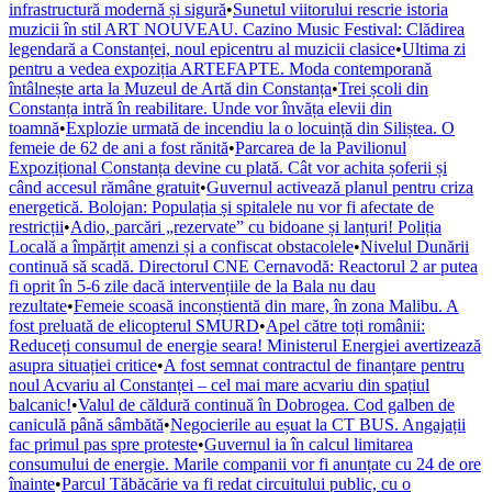
infrastructură modernă și sigură
•
Sunetul viitorului rescrie istoria
muzicii în stil ART NOUVEAU. Cazino Music Festival: Clădirea
legendară a Constanței, noul epicentru al muzicii clasice
•
Ultima zi
pentru a vedea expoziția ARTEFAPTE. Moda contemporană
întâlnește arta la Muzeul de Artă din Constanța
•
Trei școli din
Constanța intră în reabilitare. Unde vor învăța elevii din
toamnă
•
Explozie urmată de incendiu la o locuință din Siliștea. O
femeie de 62 de ani a fost rănită
•
Parcarea de la Pavilionul
Expozițional Constanța devine cu plată. Cât vor achita șoferii și
când accesul rămâne gratuit
•
Guvernul activează planul pentru criza
energetică. Bolojan: Populația și spitalele nu vor fi afectate de
restricții
•
Adio, parcări „rezervate” cu bidoane și lanțuri! Poliția
Locală a împărțit amenzi și a confiscat obstacolele
•
Nivelul Dunării
continuă să scadă. Directorul CNE Cernavodă: Reactorul 2 ar putea
fi oprit în 5-6 zile dacă intervențiile de la Bala nu dau
rezultate
•
Femeie scoasă inconștientă din mare, în zona Malibu. A
fost preluată de elicopterul SMURD
•
Apel către toți românii:
Reduceți consumul de energie seara! Ministerul Energiei avertizează
asupra situației critice
•
A fost semnat contractul de finanțare pentru
noul Acvariu al Constanței – cel mai mare acvariu din spațiul
balcanic!
•
Valul de căldură continuă în Dobrogea. Cod galben de
caniculă până sâmbătă
•
Negocierile au eșuat la CT BUS. Angajații
fac primul pas spre proteste
•
Guvernul ia în calcul limitarea
consumului de energie. Marile companii vor fi anunțate cu 24 de ore
înainte
•
Parcul Tăbăcărie va fi redat circuitului public, cu o